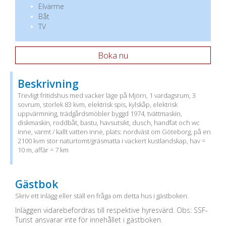
Elvärme
Båt
TV
Boka nu
Beskrivning
Trevligt fritidshus med vacker läge på Mjörn, 1 vardagsrum, 3
sovrum, storlek 83 kvm, elektrisk spis, kylskåp, elektrisk
uppvärmning, trädgårdsmöbler byggd 1974, tvättmaskin,
diskmaskin, roddbåt, bastu, havsutsikt, dusch, handfat och wc
inne, varmt / kallt vatten inne, plats: nordväst om Göteborg, på en
2100 kvm stor naturtomt/gräsmatta i vackert kustlandskap, hav =
10 m, affär = 7 km
Gästbok
Skriv ett inlägg eller ställ en fråga om detta hus i gästboken.
Inläggen vidarebefordras till respektive hyresvärd. Obs: SSF-
Turist ansvarar inte för innehållet i gästboken.