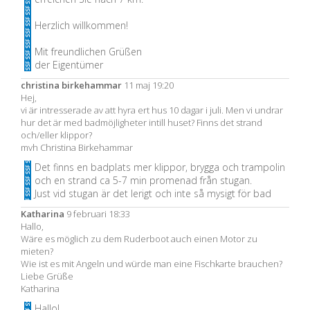
Herzlich willkommen!
Mit freundlichen Grüßen
der Eigentümer
christina birkehammar
11 maj 19:20
Hej,
vi är intresserade av att hyra ert hus 10 dagar i juli. Men vi undrar
hur det är med badmöjligheter intill huset? Finns det strand
och/eller klippor?
mvh Christina Birkehammar
Det finns en badplats mer klippor, brygga och trampolin
och en strand ca 5-7 min promenad från stugan.
Just vid stugan är det lerigt och inte så mysigt för bad
Katharina
9 februari 18:33
Hallo,
Wäre es möglich zu dem Ruderboot auch einen Motor zu
mieten?
Wie ist es mit Angeln und würde man eine Fischkarte brauchen?
Liebe Grüße
Katharina
Hallo!