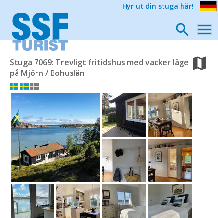
Hyr ut din stuga här!
Stuga 7069: Trevligt fritidshus med vacker läge
på Mjörn / Bohuslän