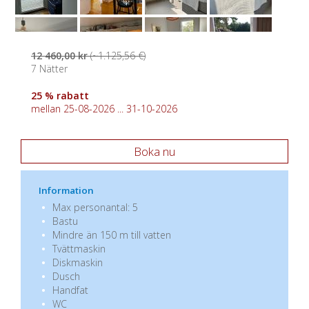
12 460,00 kr
(~1.125,56 €)
7 Nätter
25 % rabatt
mellan 25-08-2026 ... 31-10-2026
Boka nu
Information
Max personantal: 5
Bastu
Mindre än 150 m till vatten
Tvättmaskin
Diskmaskin
Dusch
Handfat
WC