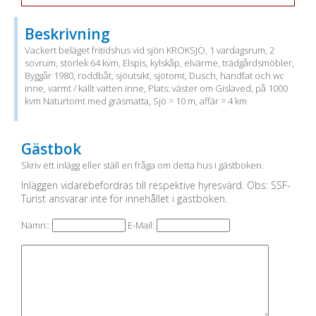
Beskrivning
Vackert beläget fritidshus vid sjön KROKSJÖ, 1 vardagsrum, 2
sovrum, storlek 64 kvm, Elspis, kylskåp, elvärme, trädgårdsmöbler,
Byggår 1980, roddbåt, sjöutsikt, sjötomt, Dusch, handfat och wc
inne, varmt / kallt vatten inne, Plats: väster om Gislaved, på 1000
kvm Naturtomt med gräsmatta, Sjö = 10 m, affär = 4 km
Gästbok
Skriv ett inlägg eller ställ en fråga om detta hus i gästboken.
Inläggen vidarebefordras till respektive hyresvärd. Obs: SSF-
Turist ansvarar inte för innehållet i gästboken.
Namn::
E-Mail: