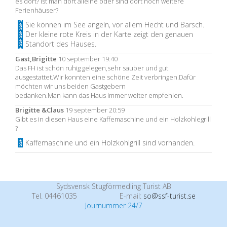
es dort? Ist man dort alleine oder sind dort noch weitere
Ferienhäuser?
Sie können im See angeln, vor allem Hecht und Barsch.
Der kleine rote Kreis in der Karte zeigt den genauen
Standort des Hauses.
Gast,Brigitte
10 september 19:40
Das FH ist schön ruhig gelegen,sehr sauber und gut
ausgestattet.Wir konnten eine schöne Zeit verbringen.Dafür
möchten wir uns beiden Gastgebern
bedanken.Man kann das Haus immer weiter empfehlen.
Brigitte &Claus
19 september 20:59
Gibt es in diesen Haus eine Kaffemaschine und ein Holzkohlegrill
?
Kaffemaschine und ein Holzkohlgrill sind vorhanden.
Sydsvensk Stugförmedling Turist AB
Tel. 04461035
E-mail:
so@ssf-turist.se
Journummer 24/7