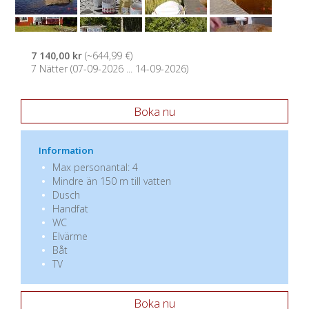
7 140,00 kr
(~644,99 €)
7 Nätter (07-09-2026 ... 14-09-2026)
Boka nu
Information
Max personantal: 4
Mindre än 150 m till vatten
Dusch
Handfat
WC
Elvärme
Båt
TV
Boka nu