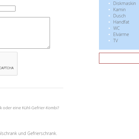
Diskmaskin
Kamin
Dusch
Handfat
WC
Elvärme
TV
k oder eine Kühl-Gefrier-Kombi?
ühlschrank und Gefrierschrank.