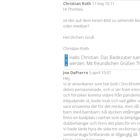
Christian Roth
17 maj 10:11
Hi Thomas,
ist der auf dem einen Bild zu sehende B
oder mietbar?
Herzlichen Gruß
Christian Roth
Hallo Christian. Das Badezuber ka
werden. Mit freundlichen Grüßen 
Joe DePierre
5 april 15:07
Hej,
Vi är amerikaner som har bott i Stockho
delvis pensionerade, och vi ser fram emo
och försöker komma vidare från pandemi
inbjudande ut, bade inuti och vad gäller o
vara ensamma där för det mesta, men då oc
barn med barnbarn, två stycken ettåringar. 
finns en badplats i närhet som är lämpli
dubbelsängar och finns det plats för en r
Vi hade tänkt hyra de sista tre veckorna i 
sommarstuga fortfarande är tillgänglig då. 