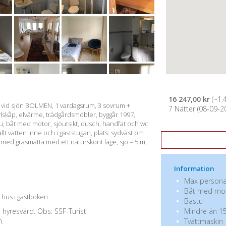
16 247,00 kr
(~1.
et vid sjön BOLMEN, 1 vardagsrum, 3 sovrum +
7 Nätter (08-09-20
 kylskåp, elvärme, trädgårdsmöbler, byggår 1997,
tu, båt med motor, sjöutsikt, dusch, handfat och wc
llt vatten inne och i gäststugan, plats: sydväst om
med gräsmatta med ett naturskönt läge, sjö = 5 m,
Information
Max personan
Båt med mo
a hus i gästboken.
Bastu
e hyresvärd. Obs: SSF-Turist
Mindre än 15
n.
Tvättmaskin