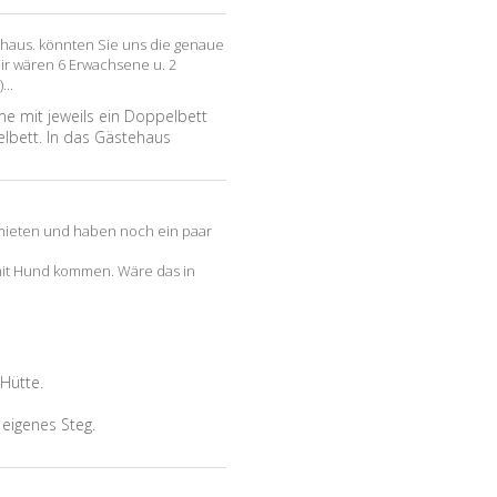
enhaus. könnten Sie uns die genaue
ir wären 6 Erwachsene u. 2
...
me mit jeweils ein Doppelbett
elbett. In das Gästehaus
 mieten und haben noch ein paar
mit Hund kommen. Wäre das in
Hütte.
 eigenes Steg.