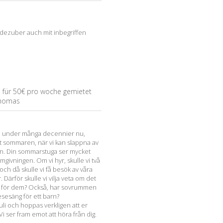
adezuber auch mit inbegriffen
n für 50€ pro woche gemietet
Thomas
lm under många decennier nu,
t sommaren, när vi kan slappna av
n. Din sommarstuga ser mycket
mgivningen. Om vi hyr, skulle vi två
h då skulle vi få besök av våra
Därför skulle vi vilja veta om det
ga för dem? Också, har sovrummen
esesäng för ett barn?
juli och hoppas verkligen att er
Vi ser fram emot att höra från dig.