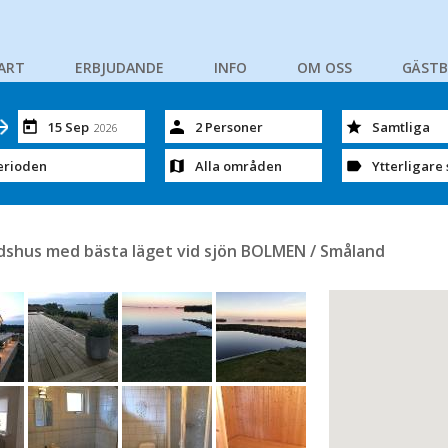
ART
ERBJUDANDE
INFO
OM OSS
GÄST
15 Sep
2 Personer
Samtliga
2026
erioden
Alla områden
Ytterligare 
tidshus med bästa läget vid sjön BOLMEN / Småland