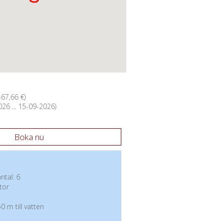
467,66 €)
26 ... 15-09-2026)
Boka nu
tal: 6
tor
0 m till vatten