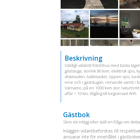
Beskrivning
Väldigt välskött fritidshus med bästa läg
gäststuga, storlek 80 kvm, elektrisk spis,
diskmaskin, tvättmaskin, öppen spis, bas
inne och i gäststugan, rinnande varmt / ka
Värnamo, på en 1000 kvm stor naturtomt 
affär = 10 km, tillgång till begränsad WiFi
Gästbok
Skriv ett inlägg eller ställ en fråga om dett
Inläggen vidarebefordras till respektiv
ansvarar inte för innehållet i gästboke