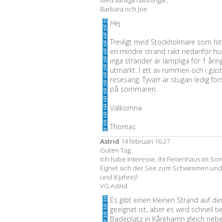
Med vänliga hälsningar,
Barbara och Joe
Hej
Trevligt med Stockholmare som hitta
en mindre strand rakt nedanför hu
inga stränder är lämpliga för 1 år
utmärkt. I ett av rummen och i gäst
resesäng. Tyvärr är stugan ledig fö
på sommaren.
Välkomna
Thomas
Astrid
14 februari 16:27
Guten Tag,
ich habe Interesse, Iht Ferienhaus im S
Eignet sich der See zum Schwimmen und 
und 8 Jahre)?
VG Astrid
Es gibt einen kleinen Strand auf der
geeignet ist, aber es wird schnell ti
Badeplatz in Kårehamn gleich neb