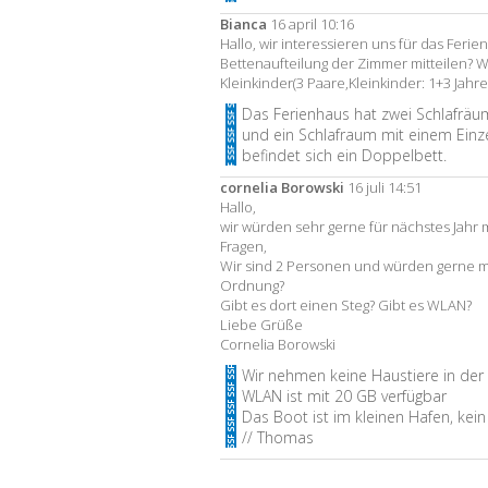
Bianca
16 april 10:16
Hallo, wir interessieren uns für das Feri
Bettenaufteilung der Zimmer mitteilen? W
Kleinkinder(3 Paare,Kleinkinder: 1+3 Jahre)
Das Ferienhaus hat zwei Schlafräu
und ein Schlafraum mit einem Einz
befindet sich ein Doppelbett.
cornelia Borowski
16 juli 14:51
Hallo,
wir würden sehr gerne für nächstes Jahr
Fragen,
Wir sind 2 Personen und würden gerne 
Ordnung?
Gibt es dort einen Steg? Gibt es WLAN?
Liebe Grüße
Cornelia Borowski
Wir nehmen keine Haustiere in der 
WLAN ist mit 20 GB verfügbar
Das Boot ist im kleinen Hafen, kein
// Thomas