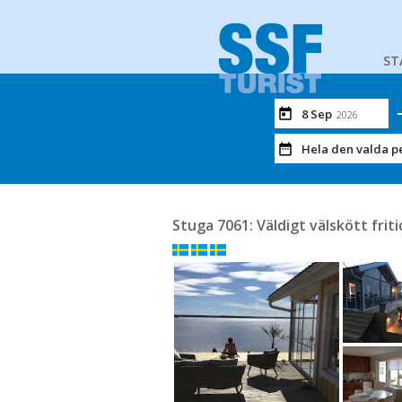
ST
8 Sep
2026
Hela den valda p
Stuga 7061: Väldigt välskött fri