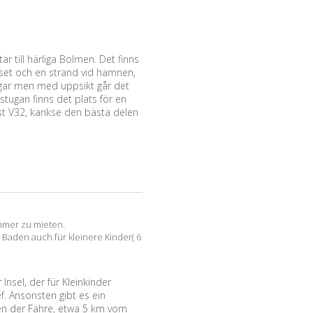
r till härliga Bolmen. Det finns
set och en strand vid hamnen,
ingar men med uppsikt går det
stugan finns det plats för en
rst V32, kankse den bästa delen
ommer zu mieten.
Baden auch für kleinere Kinder( 6
 Insel, der für Kleinkinder
ef. Ansonsten gibt es ein
en der Fähre, etwa 5 km vom