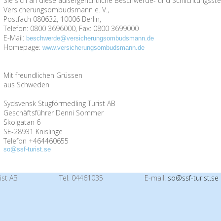
Sie sich an diese außergerichtliche Beschwerde- und Schlichtungsste
Versicherungsombudsmann e. V.,
Postfach 080632, 10006 Berlin,
Telefon: 0800 3696000, Fax: 0800 3699000
E-Mail:
beschwerde@versicherungsombudsmann.de
Homepage:
www.versicherungsombudsmann.de
Mit freundlichen Grüssen
aus Schweden
Sydsvensk Stugförmedling Turist AB
Geschäftsführer Denni Sommer
Skolgatan 6
SE-28931 Knislinge
Telefon +464460655
so@ssf-turist.se
ist AB
Tel. 04461035
E-mail:
so@ssf-turist.se