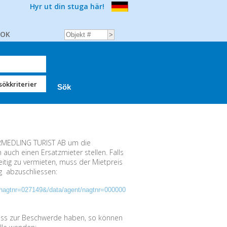
Hyr ut din stuga här!
BOK
sökkriterier
MEDLING TURIST AB um die
auch einen Ersatzmieter stellen. Falls
eitig zu vermieten, muss der Mietpreis
ng abzuschliessen:
nt/hagtnr=027149&/data/agent/nagtnr=000000
lass zur Beschwerde haben, so können