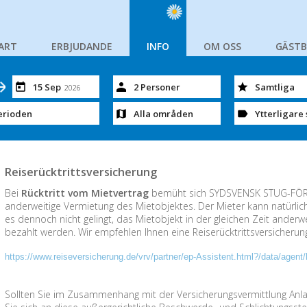
ART
ERBJUDANDE
INFO
OM OSS
GÄST
15 Sep
2 Personer
Samtliga
2026
erioden
Alla områden
Ytterligare 
Reiserücktrittsversicherung
Bei
Rücktritt vom Mietvertrag
bemüht sich SYDSVENSK STUG-FÖR
anderweitige Vermietung des Mietobjektes. Der Mieter kann natürlich 
es dennoch nicht gelingt, das Mietobjekt in der gleichen Zeit anderw
bezahlt werden. Wir empfehlen Ihnen eine Reiserücktrittsversicheru
https://www.reiseversicherung.de/vrv/partner/ep-Assistent.html?/data/age
Sollten Sie im Zusammenhang mit der Versicherungsvermittlung An