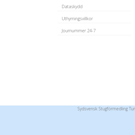
Dataskydd
Uthyrningsvillkor
Journummer 24-7
Sydsvensk Stugförmedling Tur