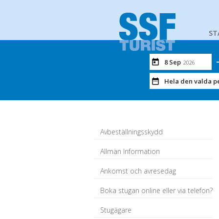
ST
8 Sep
2026
Hela den valda p
Avbeställningsskydd
Allmän Information
Ankomst och avresedag
Boka stugan online eller via telefon?
Stugägare