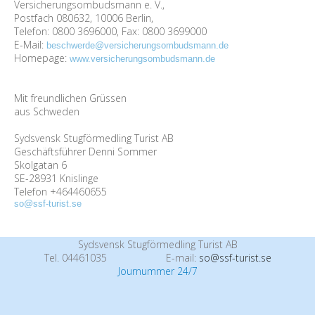
Versicherungsombudsmann e. V.,
Postfach 080632, 10006 Berlin,
Telefon: 0800 3696000, Fax: 0800 3699000
E-Mail:
beschwerde@versicherungsombudsmann.de
Homepage:
www.versicherungsombudsmann.de
Mit freundlichen Grüssen
aus Schweden
Sydsvensk Stugförmedling Turist AB
Geschäftsführer Denni Sommer
Skolgatan 6
SE-28931 Knislinge
Telefon +464460655
so@ssf-turist.se
Sydsvensk Stugförmedling Turist AB
Tel. 04461035
E-mail:
so@ssf-turist.se
Journummer 24/7