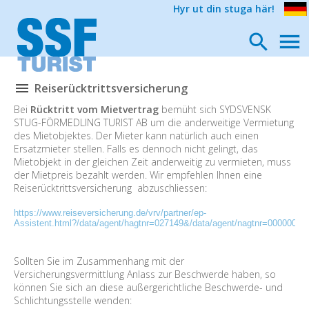
Hyr ut din stuga här!
Reiserücktrittsversicherung
Bei
Rücktritt vom Mietvertrag
bemüht sich SYDSVENSK
STUG-FÖRMEDLING TURIST AB um die anderweitige Vermietung
des Mietobjektes. Der Mieter kann natürlich auch einen
Ersatzmieter stellen. Falls es dennoch nicht gelingt, das
Mietobjekt in der gleichen Zeit anderweitig zu vermieten, muss
der Mietpreis bezahlt werden. Wir empfehlen Ihnen eine
Reiserücktrittsversicherung abzuschliessen:
https://www.reiseversicherung.de/vrv/partner/ep-
Assistent.html?/data/agent/hagtnr=027149&/data/agent/nagtnr=000000
Sollten Sie im Zusammenhang mit der
Versicherungsvermittlung Anlass zur Beschwerde haben, so
können Sie sich an diese außergerichtliche Beschwerde- und
Schlichtungsstelle wenden: