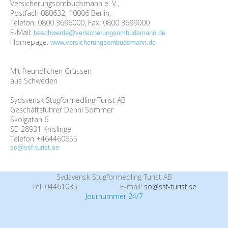
Versicherungsombudsmann e. V.,
Postfach 080632, 10006 Berlin,
Telefon: 0800 3696000, Fax: 0800 3699000
E-Mail:
beschwerde@versicherungsombudsmann.de
Homepage:
www.versicherungsombudsmann.de
Mit freundlichen Grüssen
aus Schweden
Sydsvensk Stugförmedling Turist AB
Geschäftsführer Denni Sommer
Skolgatan 6
SE-28931 Knislinge
Telefon +464460655
so@ssf-turist.se
Sydsvensk Stugförmedling Turist AB
Tel. 04461035
E-mail:
so@ssf-turist.se
Journummer 24/7