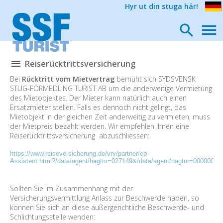
Hyr ut din stuga här!
Reiserücktrittsversicherung
Bei
Rücktritt vom Mietvertrag
bemüht sich SYDSVENSK
STUG-FÖRMEDLING TURIST AB um die anderweitige Vermietung
des Mietobjektes. Der Mieter kann natürlich auch einen
Ersatzmieter stellen. Falls es dennoch nicht gelingt, das
Mietobjekt in der gleichen Zeit anderweitig zu vermieten, muss
der Mietpreis bezahlt werden. Wir empfehlen Ihnen eine
Reiserücktrittsversicherung abzuschliessen:
https://www.reiseversicherung.de/vrv/partner/ep-
Assistent.html?/data/agent/hagtnr=027149&/data/agent/nagtnr=000000
Sollten Sie im Zusammenhang mit der
Versicherungsvermittlung Anlass zur Beschwerde haben, so
können Sie sich an diese außergerichtliche Beschwerde- und
Schlichtungsstelle wenden: