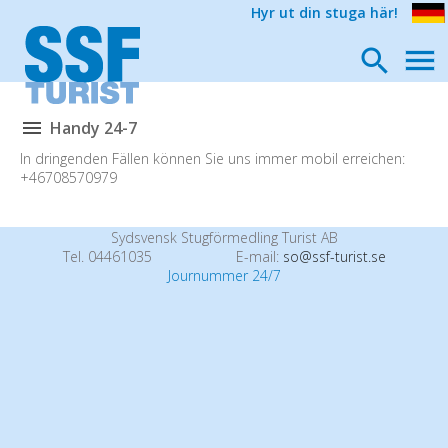
Hyr ut din stuga här!
Handy 24-7
In dringenden Fällen können Sie uns immer mobil erreichen:
+46708570979
Sydsvensk Stugförmedling Turist AB
Tel. 04461035
E-mail:
so@ssf-turist.se
Journummer 24/7