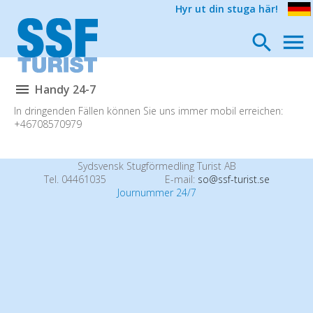
Hyr ut din stuga här!
Handy 24-7
In dringenden Fällen können Sie uns immer mobil erreichen:
+46708570979
Sydsvensk Stugförmedling Turist AB
Tel. 04461035
E-mail:
so@ssf-turist.se
Journummer 24/7