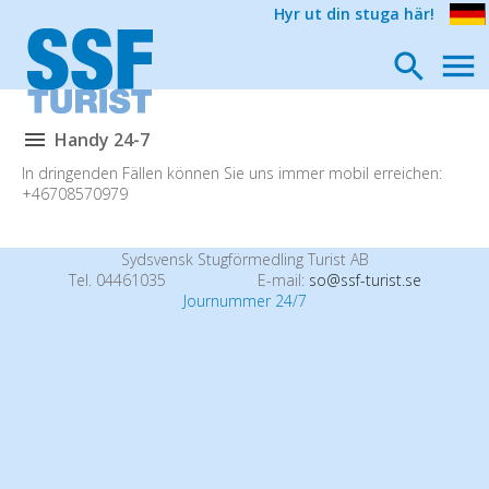
Hyr ut din stuga här!
Handy 24-7
In dringenden Fällen können Sie uns immer mobil erreichen:
+46708570979
Sydsvensk Stugförmedling Turist AB
Tel. 04461035
E-mail:
so@ssf-turist.se
Journummer 24/7