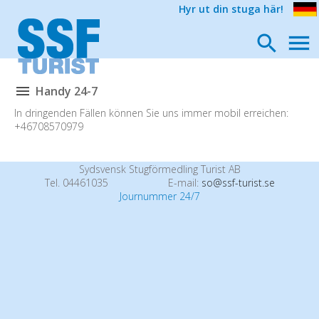
Hyr ut din stuga här!
Handy 24-7
In dringenden Fällen können Sie uns immer mobil erreichen:
+46708570979
Sydsvensk Stugförmedling Turist AB
Tel. 04461035
E-mail:
so@ssf-turist.se
Journummer 24/7