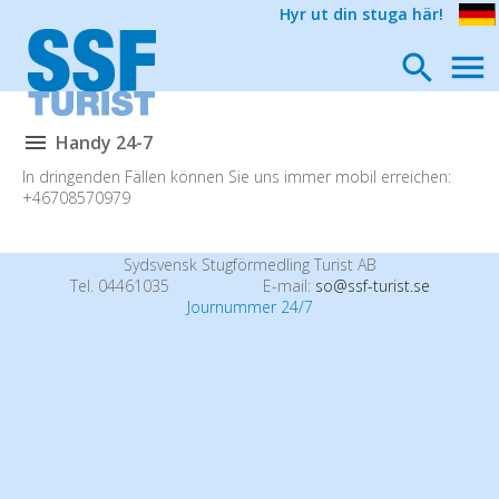
Hyr ut din stuga här!
Handy 24-7
In dringenden Fällen können Sie uns immer mobil erreichen:
+46708570979
Sydsvensk Stugförmedling Turist AB
Tel. 04461035
E-mail:
so@ssf-turist.se
Journummer 24/7