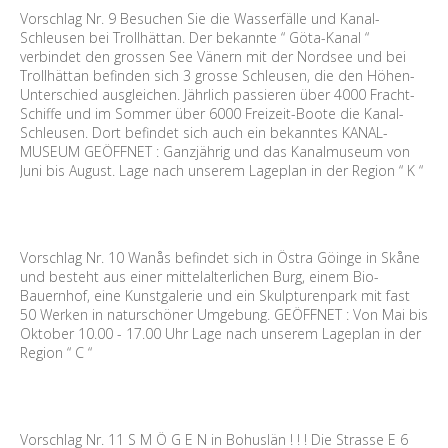
Vorschlag Nr. 9 Besuchen Sie die Wasserfälle und Kanal-
Schleusen bei Trollhättan. Der bekannte “ Göta-Kanal “
verbindet den grossen See Vänern mit der Nordsee und bei
Trollhättan befinden sich 3 grosse Schleusen, die den Höhen-
Unterschied ausgleichen. Jährlich passieren über 4000 Fracht-
Schiffe und im Sommer über 6000 Freizeit-Boote die Kanal-
Schleusen. Dort befindet sich auch ein bekanntes KANAL-
MUSEUM GEÖFFNET : Ganzjährig und das Kanalmuseum von
Juni bis August. Lage nach unserem Lageplan in der Region “ K “
Vorschlag Nr. 10 Wanås befindet sich in Östra Göinge in Skåne
und besteht aus einer mittelalterlichen Burg, einem Bio-
Bauernhof, eine Kunstgalerie und ein Skulpturenpark mit fast
50 Werken in naturschöner Umgebung. GEÖFFNET : Von Mai bis
Oktober 10.00 - 17.00 Uhr Lage nach unserem Lageplan in der
Region “ C “
Vorschlag Nr. 11 S M Ö G E N in Bohuslän ! ! ! Die Strasse E 6