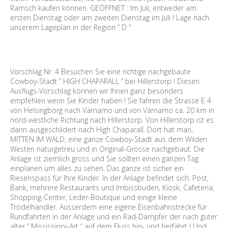
Ramsch kaufen können. GEÖFFNET : Im Juli, entweder am
ersten Dienstag oder am zweiten Dienstag im Juli ! Lage nach
unserem Lageplan in der Region “ D “
Vorschlag Nr: 4 Besuchen Sie eine richtige nachgebaute
Cowboy-Stadt “ HIGH CHAPARALL “ bei Hillerstorp ! Diesen
Ausflugs-Vorschlag können wir Ihnen ganz besonders
empfehlen wenn Sie Kinder haben ! Sie fahren die Strasse E 4
von Helsingborg nach Värnamo und von Värnamo ca. 20 km in
nörd-westliche Richtung nach Hillerstorp. Von Hillerstorp ist es
dann ausgeschildert nach High Chaparall. Dort hat man,
MITTEN IM WALD, eine ganze Cowboy-Stadt aus dem Wilden
Westen naturgetreu und in Original-Grösse nachgebaut. Die
Anlage ist ziemlich gross und Sie sollten einen ganzen Tag
einplanen um alles zu sehen. Das ganze ist sicher ein
Riesenspass für Ihre Kinder. In der Anlage befindet sich: Post,
Bank, mehrere Restaurants und Imbissbuden, Kiosk, Cafeteria,
Shopping-Center, Leder-Boutique und einige kleine
Trödelhändler. Ausserdem eine eigene Eisenbahnstrecke für
Rundfahrten in der Anlage und ein Rad-Dampfer der nach guter
alter “ Mississippi-Art “ auf dem Fluss hin- und herfährt ! Und