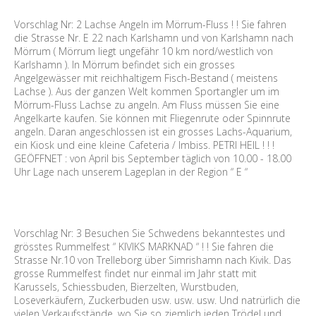
Vorschlag Nr: 2 Lachse Angeln im Mörrum-Fluss ! ! Sie fahren
die Strasse Nr. E 22 nach Karlshamn und von Karlshamn nach
Mörrum ( Mörrum liegt ungefähr 10 km nord/westlich von
Karlshamn ). In Mörrum befindet sich ein grosses
Angelgewässer mit reichhaltigem Fisch-Bestand ( meistens
Lachse ). Aus der ganzen Welt kommen Sportangler um im
Mörrum-Fluss Lachse zu angeln. Am Fluss müssen Sie eine
Angelkarte kaufen. Sie können mit Fliegenrute oder Spinnrute
angeln. Daran angeschlossen ist ein grosses Lachs-Aquarium,
ein Kiosk und eine kleine Cafeteria / Imbiss. PETRI HEIL ! ! !
GEÖFFNET : von April bis September täglich von 10.00 - 18.00
Uhr Lage nach unserem Lageplan in der Region “ E “
Vorschlag Nr: 3 Besuchen Sie Schwedens bekanntestes und
grösstes Rummelfest “ KIVIKS MARKNAD “ ! ! Sie fahren die
Strasse Nr.10 von Trelleborg über Simrishamn nach Kivik. Das
grosse Rummelfest findet nur einmal im Jahr statt mit
Karussels, Schiessbuden, Bierzelten, Wurstbuden,
Loseverkäufern, Zuckerbuden usw. usw. usw. Und natrürlich die
vielen Verkaufsstände, wo Sie so ziemlich jeden Trödel und