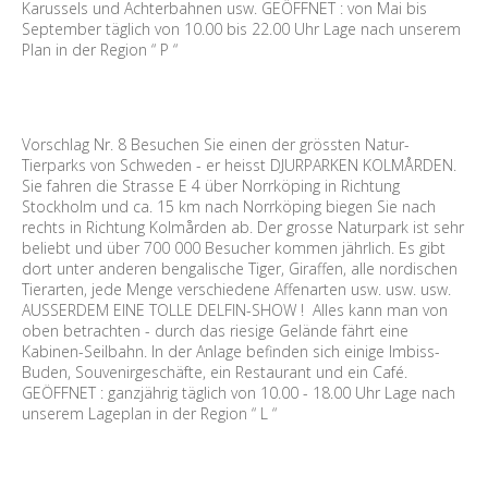
Karussels und Achterbahnen usw. GEÖFFNET : von Mai bis
September täglich von 10.00 bis 22.00 Uhr Lage nach unserem
Plan in der Region “ P “
Vorschlag Nr. 8 Besuchen Sie einen der grössten Natur-
Tierparks von Schweden - er heisst DJURPARKEN KOLMÅRDEN.
Sie fahren die Strasse E 4 über Norrköping in Richtung
Stockholm und ca. 15 km nach Norrköping biegen Sie nach
rechts in Richtung Kolmården ab. Der grosse Naturpark ist sehr
beliebt und über 700 000 Besucher kommen jährlich. Es gibt
dort unter anderen bengalische Tiger, Giraffen, alle nordischen
Tierarten, jede Menge verschiedene Affenarten usw. usw. usw.
AUSSERDEM EINE TOLLE DELFIN-SHOW ! Alles kann man von
oben betrachten - durch das riesige Gelände fährt eine
Kabinen-Seilbahn. In der Anlage befinden sich einige Imbiss-
Buden, Souvenirgeschäfte, ein Restaurant und ein Café.
GEÖFFNET : ganzjährig täglich von 10.00 - 18.00 Uhr Lage nach
unserem Lageplan in der Region “ L “