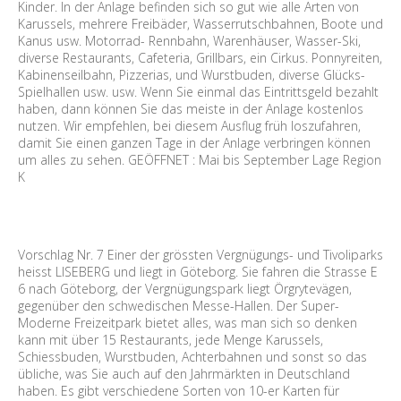
Kinder. In der Anlage befinden sich so gut wie alle Arten von
Karussels, mehrere Freibäder, Wasserrutschbahnen, Boote und
Kanus usw. Motorrad- Rennbahn, Warenhäuser, Wasser-Ski,
diverse Restaurants, Cafeteria, Grillbars, ein Cirkus. Ponnyreiten,
Kabinenseilbahn, Pizzerias, und Wurstbuden, diverse Glücks-
Spielhallen usw. usw. Wenn Sie einmal das Eintrittsgeld bezahlt
haben, dann können Sie das meiste in der Anlage kostenlos
nutzen. Wir empfehlen, bei diesem Ausflug früh loszufahren,
damit Sie einen ganzen Tage in der Anlage verbringen können
um alles zu sehen. GEÖFFNET : Mai bis September Lage Region
K
Vorschlag Nr. 7 Einer der grössten Vergnügungs- und Tivoliparks
heisst LISEBERG und liegt in Göteborg. Sie fahren die Strasse E
6 nach Göteborg, der Vergnügungspark liegt Örgrytevägen,
gegenüber den schwedischen Messe-Hallen. Der Super-
Moderne Freizeitpark bietet alles, was man sich so denken
kann mit über 15 Restaurants, jede Menge Karussels,
Schiessbuden, Wurstbuden, Achterbahnen und sonst so das
übliche, was Sie auch auf den Jahrmärkten in Deutschland
haben. Es gibt verschiedene Sorten von 10-er Karten für