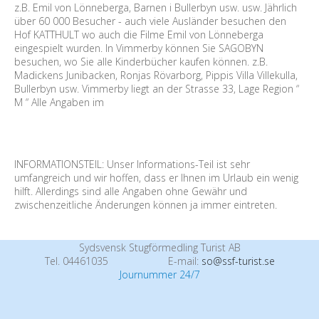
z.B. Emil von Lönneberga, Barnen i Bullerbyn usw. usw. Jährlich
über 60 000 Besucher - auch viele Ausländer besuchen den
Hof KATTHULT wo auch die Filme Emil von Lönneberga
eingespielt wurden. In Vimmerby können Sie SAGOBYN
besuchen, wo Sie alle Kinderbücher kaufen können. z.B.
Madickens Junibacken, Ronjas Rövarborg, Pippis Villa Villekulla,
Bullerbyn usw. Vimmerby liegt an der Strasse 33, Lage Region “
M “ Alle Angaben im
INFORMATIONSTEIL: Unser Informations-Teil ist sehr
umfangreich und wir hoffen, dass er Ihnen im Urlaub ein wenig
hilft. Allerdings sind alle Angaben ohne Gewähr und
zwischenzeitliche Änderungen können ja immer eintreten.
Sydsvensk Stugförmedling Turist AB
Tel. 04461035
E-mail:
so@ssf-turist.se
Journummer 24/7