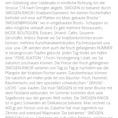
von Göteborg über Uddevalla in nördliche Richtung, bis die
Strasse 174 nach Smögen abgeht. SMÖGEN ist bekannt durch
SMÖGEN-RÄKOR ( Krabben/Garnelen). Am kleinen Fischerhafen
befindet sich eine auf Pfählen ins Meer gebaute Brücke “
SMÖGENBRYGGAN “ wo in umgebauten Boots- Schuppen so
alles mögliche verkauft wird. Es gibt mehrere Restaurants,
MODE-BOUTIQUEN, Eisbars, Strand- Cafés, Souvenir-
Geschäfte, Imbiss-Stände wo Sie Krabbenbrötchen essen
können, mehrere Kunsthandwerksbuden, Fischrestaurant usw.
usw. usw. Oft werden dort auch die frisch gefangenen HUMMER
in riesengrossen Töpfen gekocht. Jeden Tag findet am Hafen
eine “ FISKE-AUKTION “ ( Fisch- Versteigerung ) statt, wo Sie
natürlich zuschauen können. Die Preise der frisch gefangenen
SMÖGEN-RÄKOR variieren von Tag zu Tag je nachdem wie die
Pfängste der Krabben-Fischer waren. Darüberhinaus können
Sie natürlich am Hafen jede Art von Räucher- Fisch, Hummer,
Räucherlachs und den speziellen schwedischen “ GRAVAD -
LACHS “ usw. kaufen. Die Insel SMÖGEN ist mit einer Brücke mit
dem Festland verbunden. Im Sommer kommen dort viele
Segelboote aus der ganzen Welt vorbei. Die SMÖGEN-RÄKOR
ist in ganz Schweden als Delikatesse bekannt. Man rechnet ca.
400 gr per Person und als Zubehör hat man eigentlich nur
Zitrone und eventuell Majonaise. Die bekannte “ SMÖGEN-
BRYGGAN “ ist ca. 1 km lang, ein kulturelles Erlebnis, welches wir