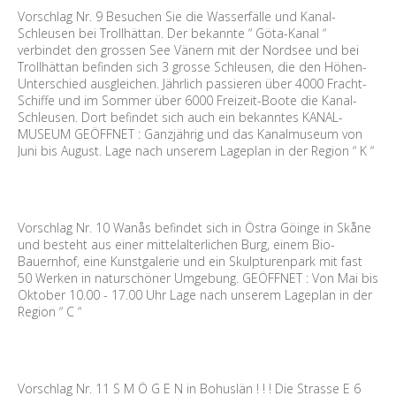
Vorschlag Nr. 9 Besuchen Sie die Wasserfälle und Kanal-
Schleusen bei Trollhättan. Der bekannte “ Göta-Kanal “
verbindet den grossen See Vänern mit der Nordsee und bei
Trollhättan befinden sich 3 grosse Schleusen, die den Höhen-
Unterschied ausgleichen. Jährlich passieren über 4000 Fracht-
Schiffe und im Sommer über 6000 Freizeit-Boote die Kanal-
Schleusen. Dort befindet sich auch ein bekanntes KANAL-
MUSEUM GEÖFFNET : Ganzjährig und das Kanalmuseum von
Juni bis August. Lage nach unserem Lageplan in der Region “ K “
Vorschlag Nr. 10 Wanås befindet sich in Östra Göinge in Skåne
und besteht aus einer mittelalterlichen Burg, einem Bio-
Bauernhof, eine Kunstgalerie und ein Skulpturenpark mit fast
50 Werken in naturschöner Umgebung. GEÖFFNET : Von Mai bis
Oktober 10.00 - 17.00 Uhr Lage nach unserem Lageplan in der
Region “ C “
Vorschlag Nr. 11 S M Ö G E N in Bohuslän ! ! ! Die Strasse E 6