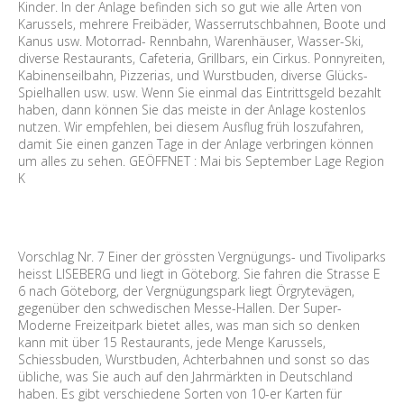
Kinder. In der Anlage befinden sich so gut wie alle Arten von
Karussels, mehrere Freibäder, Wasserrutschbahnen, Boote und
Kanus usw. Motorrad- Rennbahn, Warenhäuser, Wasser-Ski,
diverse Restaurants, Cafeteria, Grillbars, ein Cirkus. Ponnyreiten,
Kabinenseilbahn, Pizzerias, und Wurstbuden, diverse Glücks-
Spielhallen usw. usw. Wenn Sie einmal das Eintrittsgeld bezahlt
haben, dann können Sie das meiste in der Anlage kostenlos
nutzen. Wir empfehlen, bei diesem Ausflug früh loszufahren,
damit Sie einen ganzen Tage in der Anlage verbringen können
um alles zu sehen. GEÖFFNET : Mai bis September Lage Region
K
Vorschlag Nr. 7 Einer der grössten Vergnügungs- und Tivoliparks
heisst LISEBERG und liegt in Göteborg. Sie fahren die Strasse E
6 nach Göteborg, der Vergnügungspark liegt Örgrytevägen,
gegenüber den schwedischen Messe-Hallen. Der Super-
Moderne Freizeitpark bietet alles, was man sich so denken
kann mit über 15 Restaurants, jede Menge Karussels,
Schiessbuden, Wurstbuden, Achterbahnen und sonst so das
übliche, was Sie auch auf den Jahrmärkten in Deutschland
haben. Es gibt verschiedene Sorten von 10-er Karten für