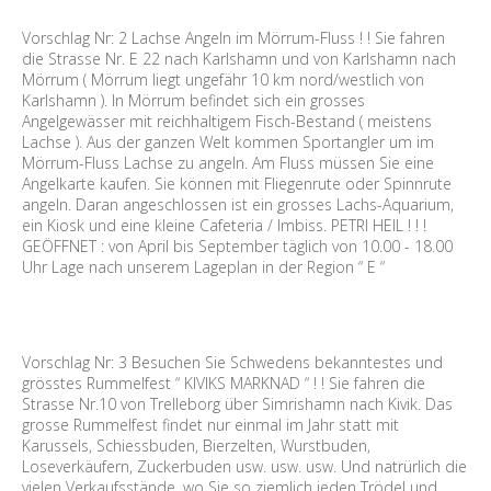
Vorschlag Nr: 2 Lachse Angeln im Mörrum-Fluss ! ! Sie fahren
die Strasse Nr. E 22 nach Karlshamn und von Karlshamn nach
Mörrum ( Mörrum liegt ungefähr 10 km nord/westlich von
Karlshamn ). In Mörrum befindet sich ein grosses
Angelgewässer mit reichhaltigem Fisch-Bestand ( meistens
Lachse ). Aus der ganzen Welt kommen Sportangler um im
Mörrum-Fluss Lachse zu angeln. Am Fluss müssen Sie eine
Angelkarte kaufen. Sie können mit Fliegenrute oder Spinnrute
angeln. Daran angeschlossen ist ein grosses Lachs-Aquarium,
ein Kiosk und eine kleine Cafeteria / Imbiss. PETRI HEIL ! ! !
GEÖFFNET : von April bis September täglich von 10.00 - 18.00
Uhr Lage nach unserem Lageplan in der Region “ E “
Vorschlag Nr: 3 Besuchen Sie Schwedens bekanntestes und
grösstes Rummelfest “ KIVIKS MARKNAD “ ! ! Sie fahren die
Strasse Nr.10 von Trelleborg über Simrishamn nach Kivik. Das
grosse Rummelfest findet nur einmal im Jahr statt mit
Karussels, Schiessbuden, Bierzelten, Wurstbuden,
Loseverkäufern, Zuckerbuden usw. usw. usw. Und natrürlich die
vielen Verkaufsstände, wo Sie so ziemlich jeden Trödel und