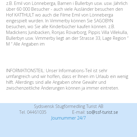
z.B. Emil von Lönneberga, Barnen i Bullerbyn usw. usw. Jährlich
über 60 000 Besucher - auch viele Ausländer besuchen den
Hof KATTHULT wo auch die Filme Emil von Lönneberga
eingespielt wurden. In Vimmerby können Sie SAGOBYN
besuchen, wo Sie alle Kinderbücher kaufen können. z.B.
Madickens Junibacken, Ronjas Rövarborg, Pippis Villa Villekulla,
Bullerbyn usw. Vimmerby liegt an der Strasse 33, Lage Region “
M “ Alle Angaben im
INFORMATIONSTEIL: Unser Informations-Teil ist sehr
umfangreich und wir hoffen, dass er Ihnen im Urlaub ein wenig
hilft. Allerdings sind alle Angaben ohne Gewähr und
zwischenzeitliche Änderungen können ja immer eintreten.
Sydsvensk Stugförmedling Turist AB
Tel. 04461035
E-mail:
so@ssf-turist.se
Journummer 24/7