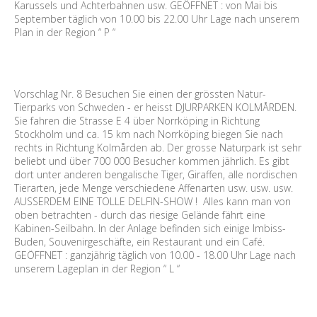
Karussels und Achterbahnen usw. GEÖFFNET : von Mai bis
September täglich von 10.00 bis 22.00 Uhr Lage nach unserem
Plan in der Region “ P “
Vorschlag Nr. 8 Besuchen Sie einen der grössten Natur-
Tierparks von Schweden - er heisst DJURPARKEN KOLMÅRDEN.
Sie fahren die Strasse E 4 über Norrköping in Richtung
Stockholm und ca. 15 km nach Norrköping biegen Sie nach
rechts in Richtung Kolmården ab. Der grosse Naturpark ist sehr
beliebt und über 700 000 Besucher kommen jährlich. Es gibt
dort unter anderen bengalische Tiger, Giraffen, alle nordischen
Tierarten, jede Menge verschiedene Affenarten usw. usw. usw.
AUSSERDEM EINE TOLLE DELFIN-SHOW ! Alles kann man von
oben betrachten - durch das riesige Gelände fährt eine
Kabinen-Seilbahn. In der Anlage befinden sich einige Imbiss-
Buden, Souvenirgeschäfte, ein Restaurant und ein Café.
GEÖFFNET : ganzjährig täglich von 10.00 - 18.00 Uhr Lage nach
unserem Lageplan in der Region “ L “