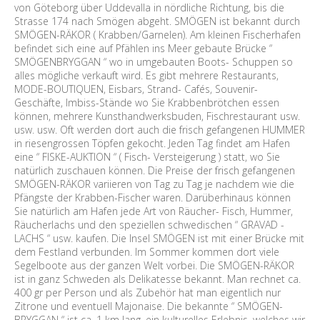
von Göteborg über Uddevalla in nördliche Richtung, bis die
Strasse 174 nach Smögen abgeht. SMÖGEN ist bekannt durch
SMÖGEN-RÄKOR ( Krabben/Garnelen). Am kleinen Fischerhafen
befindet sich eine auf Pfählen ins Meer gebaute Brücke “
SMÖGENBRYGGAN “ wo in umgebauten Boots- Schuppen so
alles mögliche verkauft wird. Es gibt mehrere Restaurants,
MODE-BOUTIQUEN, Eisbars, Strand- Cafés, Souvenir-
Geschäfte, Imbiss-Stände wo Sie Krabbenbrötchen essen
können, mehrere Kunsthandwerksbuden, Fischrestaurant usw.
usw. usw. Oft werden dort auch die frisch gefangenen HUMMER
in riesengrossen Töpfen gekocht. Jeden Tag findet am Hafen
eine “ FISKE-AUKTION “ ( Fisch- Versteigerung ) statt, wo Sie
natürlich zuschauen können. Die Preise der frisch gefangenen
SMÖGEN-RÄKOR variieren von Tag zu Tag je nachdem wie die
Pfängste der Krabben-Fischer waren. Darüberhinaus können
Sie natürlich am Hafen jede Art von Räucher- Fisch, Hummer,
Räucherlachs und den speziellen schwedischen “ GRAVAD -
LACHS “ usw. kaufen. Die Insel SMÖGEN ist mit einer Brücke mit
dem Festland verbunden. Im Sommer kommen dort viele
Segelboote aus der ganzen Welt vorbei. Die SMÖGEN-RÄKOR
ist in ganz Schweden als Delikatesse bekannt. Man rechnet ca.
400 gr per Person und als Zubehör hat man eigentlich nur
Zitrone und eventuell Majonaise. Die bekannte “ SMÖGEN-
BRYGGAN “ ist ca. 1 km lang, ein kulturelles Erlebnis, welches wir