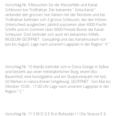
Vorschlag Nr. 9 Besuchen Sie die Wasserfälle und Kanal-
Schleusen bei Trollhättan. Der bekannte “ Göta-Kanal “
verbindet den grossen See Vänern mit der Nordsee und bei
Trollhättan befinden sich 3 grosse Schleusen, die den Höhen-
Unterschied ausgleichen. Jährlich passieren über 4000 Fracht-
Schiffe und im Sommer über 6000 Freizeit-Boote die Kanal-
Schleusen. Dort befindet sich auch ein bekanntes KANAL-
MUSEUM GEÖFFNET : Ganzjährig und das Kanalmuseum von
Juni bis August. Lage nach unserem Lageplan in der Region “ K “
Vorschlag Nr. 10 Wanås befindet sich in Östra Göinge in Skåne
und besteht aus einer mittelalterlichen Burg, einem Bio-
Bauernhof, eine Kunstgalerie und ein Skulpturenpark mit fast
50 Werken in naturschöner Umgebung. GEÖFFNET : Von Mai bis
Oktober 10.00 - 17.00 Uhr Lage nach unserem Lageplan in der
Region “ C “
Vorschlag Nr. 11 S M Ö G E N in Bohuslän ! ! ! Die Strasse E 6