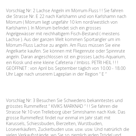
Vorschlag Nr: 2 Lachse Angeln im Mörrum-Fluss ! ! Sie fahren
die Strasse Nr. E 22 nach Karlshamn und von Karlshamn nach
Mörrum ( Mörrum liegt ungefähr 10 km nord/westlich von
Karlshamn ). In Mörrum befindet sich ein grosses
Angelgewässer mit reichhaltigem Fisch-Bestand ( meistens
Lachse ). Aus der ganzen Welt kommen Sportangler um im
Mörrum-Fluss Lachse zu angeln. Am Fluss müssen Sie eine
Angelkarte kaufen. Sie können mit Fliegenrute oder Spinnrute
angeln. Daran angeschlossen ist ein grosses Lachs-Aquarium,
ein Kiosk und eine kleine Cafeteria / Imbiss. PETRI HEIL ! ! !
GEÖFFNET : von April bis September täglich von 10.00 - 18.00
Uhr Lage nach unserem Lageplan in der Region “ E “
Vorschlag Nr: 3 Besuchen Sie Schwedens bekanntestes und
grösstes Rummelfest “ KIVIKS MARKNAD “ ! ! Sie fahren die
Strasse Nr.10 von Trelleborg über Simrishamn nach Kivik. Das
grosse Rummelfest findet nur einmal im Jahr statt mit
Karussels, Schiessbuden, Bierzelten, Wurstbuden,
Loseverkäufern, Zuckerbuden usw. usw. usw. Und natrürlich die
vielen Verkaufsstände, wo Sie so ziemlich jeden Trödel und