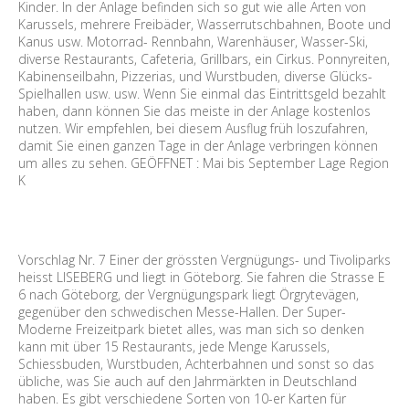
Kinder. In der Anlage befinden sich so gut wie alle Arten von
Karussels, mehrere Freibäder, Wasserrutschbahnen, Boote und
Kanus usw. Motorrad- Rennbahn, Warenhäuser, Wasser-Ski,
diverse Restaurants, Cafeteria, Grillbars, ein Cirkus. Ponnyreiten,
Kabinenseilbahn, Pizzerias, und Wurstbuden, diverse Glücks-
Spielhallen usw. usw. Wenn Sie einmal das Eintrittsgeld bezahlt
haben, dann können Sie das meiste in der Anlage kostenlos
nutzen. Wir empfehlen, bei diesem Ausflug früh loszufahren,
damit Sie einen ganzen Tage in der Anlage verbringen können
um alles zu sehen. GEÖFFNET : Mai bis September Lage Region
K
Vorschlag Nr. 7 Einer der grössten Vergnügungs- und Tivoliparks
heisst LISEBERG und liegt in Göteborg. Sie fahren die Strasse E
6 nach Göteborg, der Vergnügungspark liegt Örgrytevägen,
gegenüber den schwedischen Messe-Hallen. Der Super-
Moderne Freizeitpark bietet alles, was man sich so denken
kann mit über 15 Restaurants, jede Menge Karussels,
Schiessbuden, Wurstbuden, Achterbahnen und sonst so das
übliche, was Sie auch auf den Jahrmärkten in Deutschland
haben. Es gibt verschiedene Sorten von 10-er Karten für