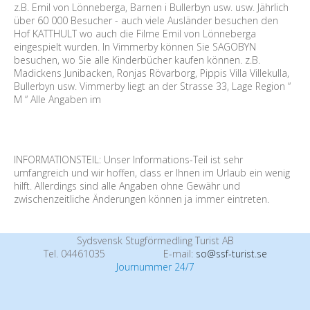
z.B. Emil von Lönneberga, Barnen i Bullerbyn usw. usw. Jährlich
über 60 000 Besucher - auch viele Ausländer besuchen den
Hof KATTHULT wo auch die Filme Emil von Lönneberga
eingespielt wurden. In Vimmerby können Sie SAGOBYN
besuchen, wo Sie alle Kinderbücher kaufen können. z.B.
Madickens Junibacken, Ronjas Rövarborg, Pippis Villa Villekulla,
Bullerbyn usw. Vimmerby liegt an der Strasse 33, Lage Region “
M “ Alle Angaben im
INFORMATIONSTEIL: Unser Informations-Teil ist sehr
umfangreich und wir hoffen, dass er Ihnen im Urlaub ein wenig
hilft. Allerdings sind alle Angaben ohne Gewähr und
zwischenzeitliche Änderungen können ja immer eintreten.
Sydsvensk Stugförmedling Turist AB
Tel. 04461035
E-mail:
so@ssf-turist.se
Journummer 24/7