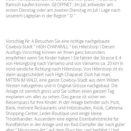
Ramsch kaufen können. GEÖFFNET : Im Juli, entweder am
ersten Dienstag oder am zweiten Dienstag im Juli ! Lage nach
unserem Lageplan in der Region “ D “
Vorschlag Nr: 4 Besuchen Sie eine richtige nachgebaute
Cowboy-Stadt “ HIGH CHAPARALL “ bei Hillerstorp ! Diesen
Ausflugs-Vorschlag können wir Ihnen ganz besonders
empfehlen wenn Sie Kinder haben ! Sie fahren die Strasse E 4
von Helsingborg nach Värnamo und von Värnamo ca. 20 km in
nörd-westliche Richtung nach Hillerstorp. Von Hillerstorp ist es
dann ausgeschildert nach High Chaparall. Dort hat man,
MITTEN IM WALD, eine ganze Cowboy-Stadt aus dem Wilden
Westen naturgetreu und in Original-Grösse nachgebaut. Die
Anlage ist ziemlich gross und Sie sollten einen ganzen Tag
einplanen um alles zu sehen. Das ganze ist sicher ein
Riesenspass für Ihre Kinder. In der Anlage befindet sich: Post,
Bank, mehrere Restaurants und Imbissbuden, Kiosk, Cafeteria,
Shopping-Center, Leder-Boutique und einige kleine
Trödelhändler. Ausserdem eine eigene Eisenbahnstrecke für
Rundfahrten in der Anlage und ein Rad-Dampfer der nach guter
alter “ Mississippi-Art “ auf dem Fluss hin- und herfährt ! Und