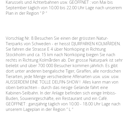
Karussels und Achterbahnen usw. GEÖFFNET : von Mai bis
September täglich von 10.00 bis 22.00 Uhr Lage nach unserem
Plan in der Region “ P “
Vorschlag Nr. 8 Besuchen Sie einen der grössten Natur-
Tierparks von Schweden - er heisst DJURPARKEN KOLMÅRDEN.
Sie fahren die Strasse E 4 über Norrköping in Richtung
Stockholm und ca. 15 km nach Norrköping biegen Sie nach
rechts in Richtung Kolmården ab. Der grosse Naturpark ist sehr
beliebt und über 700 000 Besucher kommen jährlich. Es gibt
dort unter anderen bengalische Tiger, Giraffen, alle nordischen
Tierarten, jede Menge verschiedene Affenarten usw. usw. usw.
AUSSERDEM EINE TOLLE DELFIN-SHOW ! Alles kann man von
oben betrachten - durch das riesige Gelände fährt eine
Kabinen-Seilbahn. In der Anlage befinden sich einige Imbiss-
Buden, Souvenirgeschäfte, ein Restaurant und ein Café.
GEÖFFNET : ganzjährig täglich von 10.00 - 18.00 Uhr Lage nach
unserem Lageplan in der Region “ L “