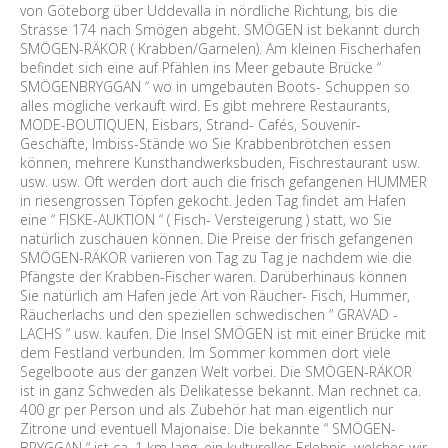
von Göteborg über Uddevalla in nördliche Richtung, bis die
Strasse 174 nach Smögen abgeht. SMÖGEN ist bekannt durch
SMÖGEN-RÄKOR ( Krabben/Garnelen). Am kleinen Fischerhafen
befindet sich eine auf Pfählen ins Meer gebaute Brücke “
SMÖGENBRYGGAN “ wo in umgebauten Boots- Schuppen so
alles mögliche verkauft wird. Es gibt mehrere Restaurants,
MODE-BOUTIQUEN, Eisbars, Strand- Cafés, Souvenir-
Geschäfte, Imbiss-Stände wo Sie Krabbenbrötchen essen
können, mehrere Kunsthandwerksbuden, Fischrestaurant usw.
usw. usw. Oft werden dort auch die frisch gefangenen HUMMER
in riesengrossen Töpfen gekocht. Jeden Tag findet am Hafen
eine “ FISKE-AUKTION “ ( Fisch- Versteigerung ) statt, wo Sie
natürlich zuschauen können. Die Preise der frisch gefangenen
SMÖGEN-RÄKOR variieren von Tag zu Tag je nachdem wie die
Pfängste der Krabben-Fischer waren. Darüberhinaus können
Sie natürlich am Hafen jede Art von Räucher- Fisch, Hummer,
Räucherlachs und den speziellen schwedischen “ GRAVAD -
LACHS “ usw. kaufen. Die Insel SMÖGEN ist mit einer Brücke mit
dem Festland verbunden. Im Sommer kommen dort viele
Segelboote aus der ganzen Welt vorbei. Die SMÖGEN-RÄKOR
ist in ganz Schweden als Delikatesse bekannt. Man rechnet ca.
400 gr per Person und als Zubehör hat man eigentlich nur
Zitrone und eventuell Majonaise. Die bekannte “ SMÖGEN-
BRYGGAN “ ist ca. 1 km lang, ein kulturelles Erlebnis, welches wir