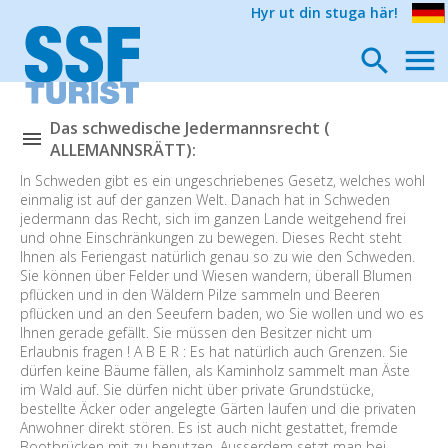
Hyr ut din stuga här!
Das schwedische Jedermannsrecht (
ALLEMANNSRÄTT):
In Schweden gibt es ein ungeschriebenes Gesetz, welches wohl
einmalig ist auf der ganzen Welt. Danach hat in Schweden
jedermann das Recht, sich im ganzen Lande weitgehend frei
und ohne Einschränkungen zu bewegen. Dieses Recht steht
Ihnen als Feriengast natürlich genau so zu wie den Schweden.
Sie können über Felder und Wiesen wandern, überall Blumen
pflücken und in den Wäldern Pilze sammeln und Beeren
pflücken und an den Seeufern baden, wo Sie wollen und wo es
Ihnen gerade gefällt. Sie müssen den Besitzer nicht um
Erlaubnis fragen ! A B E R : Es hat natürlich auch Grenzen. Sie
dürfen keine Bäume fällen, als Kaminholz sammelt man Äste
im Wald auf. Sie dürfen nicht über private Grundstücke,
bestellte Äcker oder angelegte Gärten laufen und die privaten
Anwohner direkt stören. Es ist auch nicht gestattet, fremde
Bootbrücken mit zu benutzen. Ausserdem setzt man bei