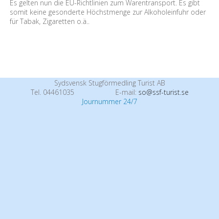
Es gelten nun die EU-Richtlinien zum Warentransport. Es gibt
somit keine gesonderte Höchstmenge zur Alkoholeinfuhr oder
für Tabak, Zigaretten o.ä..
Sydsvensk Stugförmedling Turist AB
Tel. 04461035
E-mail:
so@ssf-turist.se
Journummer 24/7