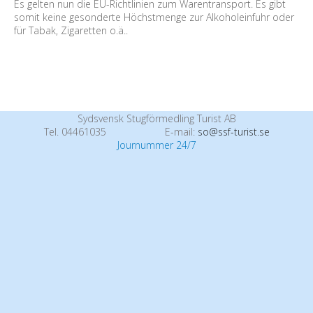
Es gelten nun die EU-Richtlinien zum Warentransport. Es gibt
somit keine gesonderte Höchstmenge zur Alkoholeinfuhr oder
für Tabak, Zigaretten o.ä..
Sydsvensk Stugförmedling Turist AB
Tel. 04461035
E-mail:
so@ssf-turist.se
Journummer 24/7