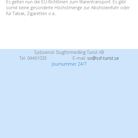
Es gelten nun die EU-Richtlinien zum Warentransport. Es gibt
somit keine gesonderte Höchstmenge zur Alkoholeinfuhr oder
für Tabak, Zigaretten o.ä..
Sydsvensk Stugförmedling Turist AB
Tel. 04461035
E-mail:
so@ssf-turist.se
Journummer 24/7