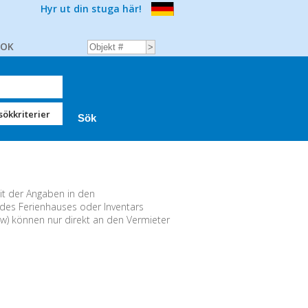
Hyr ut din stuga här!
BOK
sökkriterier
eit der Angaben in den
des Ferienhauses oder Inventars
usw) können nur direkt an den Vermieter