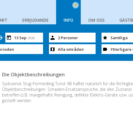
ART
ERBJUDANDE
INFO
OM OSS
GÄST
13 Sep
2 Personer
Samtliga
2026
erioden
Alla områden
Ytterligare 
Die Objektbeschreibungen
Sydsvensk Stug-Förmedling Turist AB haftet natürlich für die Richtigk
Objektbeschreibungen. Schaden-Ersatzansprüche, die den Zustand 
betreffen (z.B. mangelhafte Reinigung, defekte Elektro-Geräte usw. 
gestellt werden