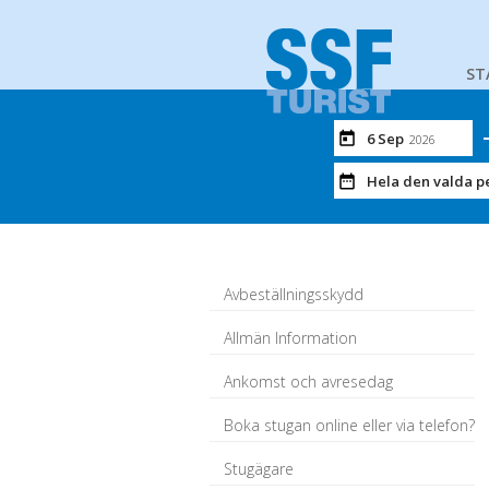
ST
6 Sep
2026
Hela den valda p
Avbeställningsskydd
Allmän Information
Ankomst och avresedag
Boka stugan online eller via telefon?
Stugägare