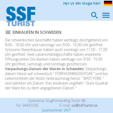
Hyr ut din stuga här!
EINKAUFEN IN SCHWEDEN
Die schwedischen Geschäfte haben werktags durchgehend von
9.00 - 18.00 Uhr und samstags von 9.00 - 15.00 Uhr geöffnet.
Grössere Warenhäuser haben auch sonntags von 11.00 - 17.00
Uhr geöffnet. Viele Lebensmittelgeschäfte haben erweiterte
Öffnungszeiten Die Banken haben werktags von 9.30 - 15.00
Uhr geöffnet, samstags und sonntags geschlossen.
Verpackungs-Datum der Waren in Schweden:
Verpackungs-
datum heisst auf schwedisch “ FÖRPACKNINGSDATUM “ und bei
Lebensmitteln der letzte Verbrauchstag heisst: “ BÄST FÖRE “
und dahinter ein Datum. Das bedeutet ungefähr “ Gute Qualität
der Ware bis zu dem angegebenen Datum “
Sydsvensk Stugförmedling Turist AB
Tel. 04461035
E-mail:
so@ssf-turist.se
Journummer 24/7