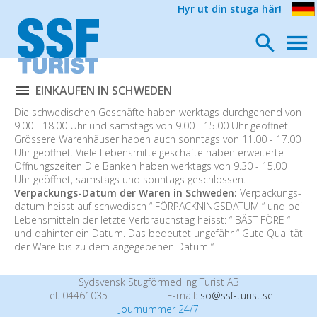
Hyr ut din stuga här!
EINKAUFEN IN SCHWEDEN
Die schwedischen Geschäfte haben werktags durchgehend von
9.00 - 18.00 Uhr und samstags von 9.00 - 15.00 Uhr geöffnet.
Grössere Warenhäuser haben auch sonntags von 11.00 - 17.00
Uhr geöffnet. Viele Lebensmittelgeschäfte haben erweiterte
Öffnungszeiten Die Banken haben werktags von 9.30 - 15.00
Uhr geöffnet, samstags und sonntags geschlossen.
Verpackungs-Datum der Waren in Schweden:
Verpackungs-
datum heisst auf schwedisch “ FÖRPACKNINGSDATUM “ und bei
Lebensmitteln der letzte Verbrauchstag heisst: “ BÄST FÖRE “
und dahinter ein Datum. Das bedeutet ungefähr “ Gute Qualität
der Ware bis zu dem angegebenen Datum “
Sydsvensk Stugförmedling Turist AB
Tel. 04461035
E-mail:
so@ssf-turist.se
Journummer 24/7