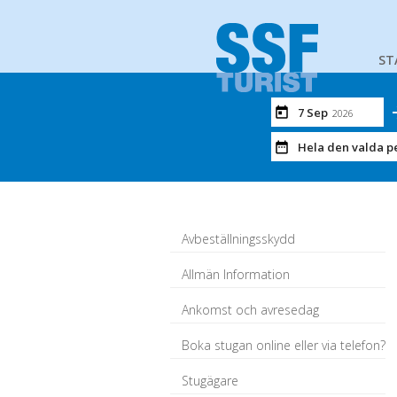
ST
7 Sep
2026
Hela den valda p
Avbeställningsskydd
Allmän Information
Ankomst och avresedag
Boka stugan online eller via telefon?
Stugägare