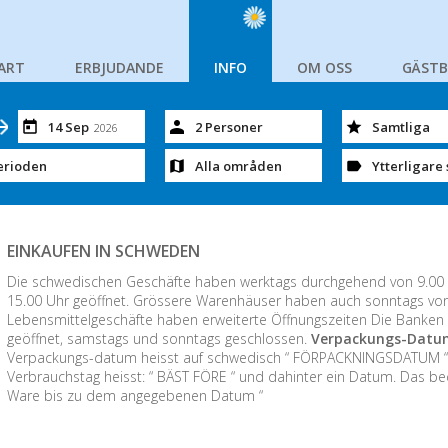
ART
ERBJUDANDE
INFO
OM OSS
GÄST
14 Sep
2 Personer
Samtliga
2026
erioden
Alla områden
Ytterligare 
EINKAUFEN IN SCHWEDEN
Die schwedischen Geschäfte haben werktags durchgehend von 9.00 -
15.00 Uhr geöffnet. Grössere Warenhäuser haben auch sonntags von 1
Lebensmittelgeschäfte haben erweiterte Öffnungszeiten Die Banken 
geöffnet, samstags und sonntags geschlossen.
Verpackungs-Datum
Verpackungs-datum heisst auf schwedisch “ FÖRPACKNINGSDATUM “ u
Verbrauchstag heisst: “ BÄST FÖRE “ und dahinter ein Datum. Das be
Ware bis zu dem angegebenen Datum “