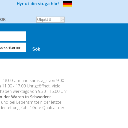
Hyr ut din stuga här!
BOK
sökkriterier
 18.00 Uhr und samstags von 9.00 -
1.00 - 17.00 Uhr geöffnet. Viele
haben werktags von 9.30 - 15.00 Uhr
 der Waren in Schweden:
nd bei Lebensmitteln der letzte
deutet ungefähr “ Gute Qualität der