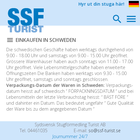
Hyr ut din stuga här!
EINKAUFEN IN SCHWEDEN
Die schwedischen Geschäfte haben werktags durchgehend von
9.00 - 18.00 Uhr und samstags von 9.00 - 15.00 Uhr geöffnet.
Grössere Warenhäuser haben auch sonntags von 11.00 - 17.00
Uhr geöffnet. Viele Lebensmittelgeschäfte haben erweiterte
Öffnungszeiten Die Banken haben werktags von 9.30 - 15.00
Uhr geöffnet, samstags und sonntags geschlossen.
Verpackungs-Datum der Waren in Schweden:
Verpackungs-
datum heisst auf schwedisch “ FÖRPACKNINGSDATUM “ und bei
Lebensmitteln der letzte Verbrauchstag heisst: “ BÄST FÖRE “
und dahinter ein Datum. Das bedeutet ungefähr “ Gute Qualität
der Ware bis zu dem angegebenen Datum “
Sydsvensk Stugförmedling Turist AB
Tel. 04461035
E-mail:
so@ssf-turist.se
Journummer 24/7