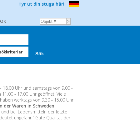
Hyr ut din stuga här!
BOK
sökkriterier
 18.00 Uhr und samstags von 9.00 -
1.00 - 17.00 Uhr geöffnet. Viele
haben werktags von 9.30 - 15.00 Uhr
 der Waren in Schweden:
nd bei Lebensmitteln der letzte
deutet ungefähr “ Gute Qualität der