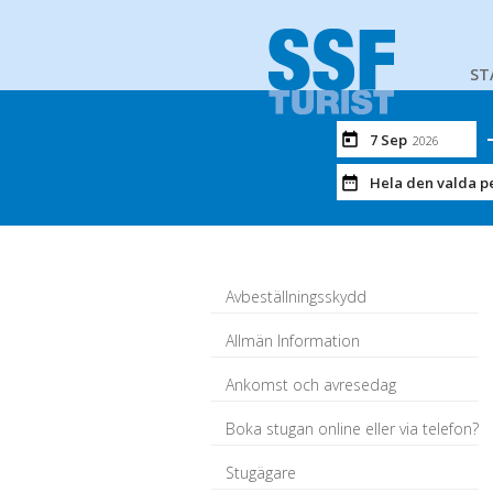
ST
7 Sep
2026
Hela den valda p
Avbeställningsskydd
Allmän Information
Ankomst och avresedag
Boka stugan online eller via telefon?
Stugägare