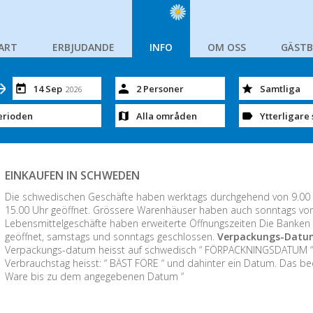
ART
ERBJUDANDE
INFO
OM OSS
GÄST
14 Sep
2 Personer
Samtliga
2026
erioden
Alla områden
Ytterligare 
EINKAUFEN IN SCHWEDEN
Die schwedischen Geschäfte haben werktags durchgehend von 9.00 -
15.00 Uhr geöffnet. Grössere Warenhäuser haben auch sonntags von 1
Lebensmittelgeschäfte haben erweiterte Öffnungszeiten Die Banken 
geöffnet, samstags und sonntags geschlossen.
Verpackungs-Datum
Verpackungs-datum heisst auf schwedisch “ FÖRPACKNINGSDATUM “ u
Verbrauchstag heisst: “ BÄST FÖRE “ und dahinter ein Datum. Das be
Ware bis zu dem angegebenen Datum “