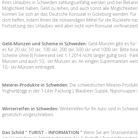
Ihres Urlaubes in Schweden zahlungsunfähig werden und bei Bekann
Möglichkeit haben, Geld zu leihen, und auch sonst alle Möglichkeiten
können Sie sich an das Deutsche Konsulat in Göteborg wenden. Für 
dort helfen, indem Ihnen die notwendigen Mittel für die Rückkehr n
Fortsetzung des Urlaubes wird aber nicht vom Konsulat vorfinanziert
Geld-Münzen und Scheine in Schweden:
Geld-Münzen gibt es für 1 
es für 20 skr, 50 skr, 100 skr, 200 skr, 500 skr und 1000 skr. Bitte 
Scheine ohne (!) Folienrand seit 1.1.2014 nicht länger gültig sind. P
Münzen und auch 10,- skr Münzen an. An einigen Supermärkten werd
10,- skr-Münzen eintriegelt.
Meierei-Produkte in Schweden:
Die schwedischen Meierei-Produkte 
Yoghurt(Joggi in der 1-Liter Packung ), Blaubeer-Suppe, Nyponsuppe
Winterreifen in Schweden:
Winterreifen für Ihr Auto sind in Schw
gesetzlich vorgeschrieben.
Das Schild “ TURIST - INFORMATION “
Wenn Sie am Strassenrand,