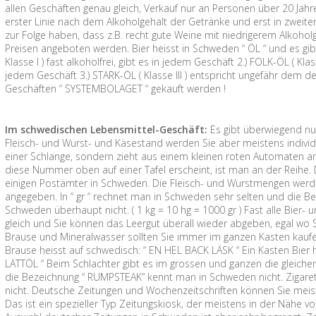
allen Geschäften genau gleich, Verkauf nur an Personen über 20 Jahre
erster Linie nach dem Alkoholgehalt der Getränke und erst in zweite
zur Folge haben, dass z.B. recht gute Weine mit niedrigerem Alkoh
Preisen angeboten werden. Bier heisst in Schweden “ ÖL “ und es gibt
Klasse I ) fast alkoholfrei, gibt es in jedem Geschäft 2.) FOLK-ÖL ( Kla
jedem Geschäft 3.) STARK-ÖL ( Klasse III ) entspricht ungefähr dem d
Geschäften “ SYSTEMBOLAGET “ gekauft werden !
Im schwedischen Lebensmittel-Geschäft:
Es gibt überwiegend nu
Fleisch- und Wurst- und Käsestand werden Sie aber meistens individu
einer Schlange, sondern zieht aus einem kleinen roten Automaten 
diese Nummer oben auf einer Tafel erscheint, ist man an der Reihe. 
einigen Postämter in Schweden. Die Fleisch- und Wurstmengen werden
angegeben. In “ gr “ rechnet man in Schweden sehr selten und die Be
Schweden überhaupt nicht. ( 1 kg = 10 hg = 1000 gr ) Fast alle Bier-
gleich und Sie können das Leergut überall wieder abgeben, egal wo Sie
Brause und Mineralwasser sollten Sie immer im ganzen Kasten kaufen, 
Brause heisst auf schwedisch: “ EN HEL BACK LÄSK “ Ein Kasten Bier 
LÄTTÖL “ Beim Schlachter gibt es im grossen und ganzen die gleichen
die Bezeichnung “ RUMPSTEAK” kennt man in Schweden nicht. Zigare
nicht. Deutsche Zeitungen und Wochenzeitschriften können Sie meis
Das ist ein spezieller Typ Zeitungskiosk, der meistens in der Nähe 