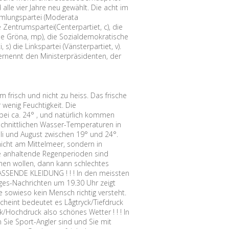
alle vier Jahre neu gewählt. Die acht im
mmlungspartei (Moderata
ie Zentrumspartei(Centerpartiet, c), die
 de Gröna, mp), die Sozialdemokratische
) die Linkspartei (Vänsterpartiet, v).
rnennt den Ministerpräsidenten, der
frisch und nicht zu heiss. Das frische
wenig Feuchtigkeit. Die
 bei ca. 24° , und natürlich kommen
chnittlichen Wasser-Temperaturen in
li und August zwischen 19° und 24°.
icht am Mittelmeer, sondern in
ge anhaltende Regenperioden sind
achen wollen, dann kann schlechtes
ASSENDE KLEIDUNG ! ! ! In den meissten
es-Nachrichten um 19.30 Uhr zeigt
e sowieso kein Mensch richtig versteht.
scheint bedeutet es Lågtryck/Tiefdruck
k/Hochdruck also schönes Wetter ! ! ! In
Sie Sport-Angler sind und Sie mit