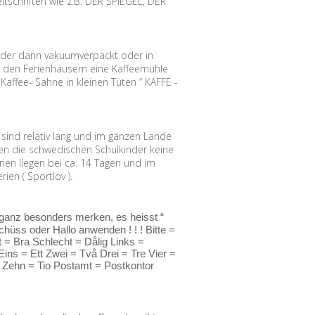
tschriften wie z.B. DER SPIEGEL, DER
, der dann vakuumverpackt oder in
n den Ferienhäusern eine Kaffeemühle
Kaffee- Sahne in kleinen Tüten “ KAFFE -
ind relativ lang und im ganzen Lande
aben die schwedischen Schulkinder keine
ien liegen bei ca. 14 Tagen und im
en ( Sportlov ).
 ganz besonders merken, es heisst “
hüss oder Hallo anwenden ! ! ! Bitte =
 = Bra Schlecht = Dålig Links =
ns = Ett Zwei = Två Drei = Tre Vier =
 Zehn = Tio Postamt = Postkontor