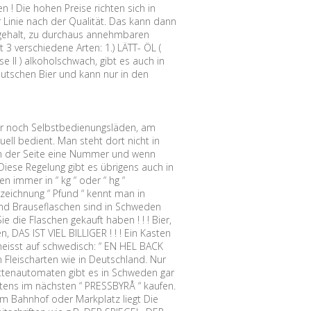
n ! Die hohen Preise richten sich in
r Linie nach der Qualität. Das kann dann
olgehalt, zu durchaus annehmbaren
 3 verschiedene Arten: 1.) LÄTT- ÖL (
sse II ) alkoholschwach, gibt es auch in
eutschen Bier und kann nur in den
r noch Selbstbedienungsläden, am
ell bedient. Man steht dort nicht in
an der Seite eine Nummer und wenn
Diese Regelung gibt es übrigens auch in
 immer in “ kg “ oder “ hg “
zeichnung “ Pfund “ kennt man in
 und Brauseflaschen sind in Schweden
 die Flaschen gekauft haben ! ! ! Bier,
DAS IST VIEL BILLIGER ! ! ! Ein Kasten
heisst auf schwedisch: “ EN HEL BACK
 Fleischarten wie in Deutschland. Nur
ttenautomaten gibt es in Schweden gar
tens im nächsten “ PRESSBYRÅ “ kaufen.
vom Bahnhof oder Markplatz liegt Die