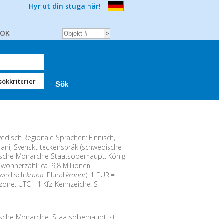
Hyr ut din stuga här!
BOK
sökkriterier
disch Regionale Sprachen: Finnisch,
mani, Svenskt teckenspråk (schwedische
sche Monarchie Staatsoberhaupt: König
wohnerzahl: ca. 9,8 Millionen
wedisch
krona
, Plural
kronor
). 1 EUR =
tzone: UTC +1 Kfz-Kennzeiche: S
sche Monarchie. Staatsoberhaupt ist