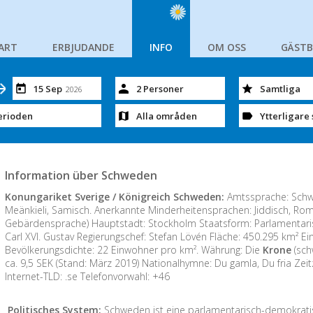
ART
ERBJUDANDE
INFO
OM OSS
GÄST
15 Sep
2 Personer
Samtliga
2026
erioden
Alla områden
Ytterligare 
Information über Schweden
Konungariket Sverige / Königreich Schweden:
Amtssprache: Schwe
Meänkieli, Samisch. Anerkannte Minderheitensprachen: Jiddisch, Ro
Gebärdensprache) Hauptstadt: Stockholm Staatsform: Parlamentari
Carl XVI. Gustav Regierungschef: Stefan Lövén Fläche: 450.295 km² Ein
Bevölkerungsdichte: 22 Einwohner pro km². Währung: Die
Krone
(sch
ca. 9,5 SEK (Stand: März 2019) Nationalhymne: Du gamla, Du fria Zei
Internet-TLD: .se Telefonvorwahl: +46
Politisches System:
Schweden ist eine parlamentarisch-demokrati