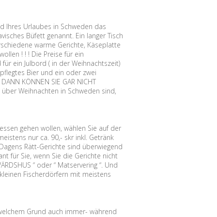
nd Ihres Urlaubes in Schweden das
ches Büfett genannt. Ein langer Tisch
verschiedene warme Gerichte, Käseplatte
len ! ! ! Die Preise für ein
für ein Julbord ( in der Weihnachtszeit)
pflegtes Bier und ein oder zwei
bei. DANN KÖNNEN SIE GAR NICHT
über Weihnachten in Schweden sind,
ssen gehen wollen, wählen Sie auf der
istens nur ca. 90,- skr inkl. Getränk
s. Dagens Rätt-Gerichte sind überwiegend
 für Sie, wenn Sie die Gerichte nicht
VÄRDSHUS “ oder “ Matservering “. Und
kleinen Fischerdörfern mit meistens
welchem Grund auch immer- während