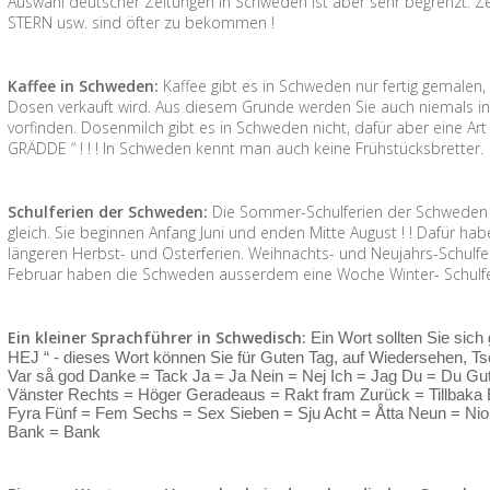
Auswahl deutscher Zeitungen in Schweden ist aber sehr begrenzt. Zei
STERN usw. sind öfter zu bekommen !
Kaffee in Schweden:
Kaffee gibt es in Schweden nur fertig gemalen
Dosen verkauft wird. Aus diesem Grunde werden Sie auch niemals i
vorfinden. Dosenmilch gibt es in Schweden nicht, dafür aber eine Art 
GRÄDDE “ ! ! ! In Schweden kennt man auch keine Frühstücksbretter.
Schulferien der Schweden:
Die Sommer-Schulferien der Schweden s
gleich. Sie beginnen Anfang Juni und enden Mitte August ! ! Dafür h
längeren Herbst- und Osterferien. Weihnachts- und Neujahrs-Schulfer
Februar haben die Schweden ausserdem eine Woche Winter- Schulferi
Ein kleiner Sprachführer in Schwedisch:
Ein Wort sollten Sie sich
HEJ “ - dieses Wort können Sie für Guten Tag, auf Wiedersehen, Tsc
Var så god Danke = Tack Ja = Ja Nein = Nej Ich = Jag Du = Du Gut
Vänster Rechts = Höger Geradeaus = Rakt fram Zurück = Tillbaka Ei
Fyra Fünf = Fem Sechs = Sex Sieben = Sju Acht = Åtta Neun = Nio
Bank = Bank