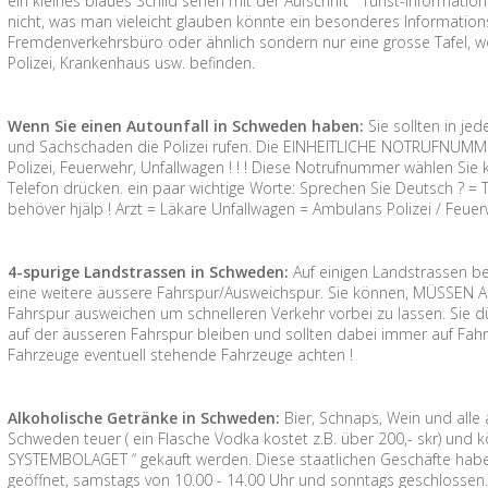
ein kleines blaues Schild sehen mit der Aufschrift “ Turist-Informa
nicht, was man vieleicht glauben könnte ein besonderes Information
Fremdenverkehrsbüro oder ähnlich sondern nur eine grosse Tafel, wo
Polizei, Krankenhaus usw. befinden.
Wenn Sie einen Autounfall in Schweden haben:
Sie sollten in jed
und Sachschaden die Polizei rufen. Die EINHEITLICHE NOTRUFNUMMER
Polizei, Feuerwehr, Unfallwagen ! ! ! Diese Notrufnummer wählen S
Telefon drücken. ein paar wichtige Worte: Sprechen Sie Deutsch ? = Tal
behöver hjälp ! Arzt = Läkare Unfallwagen = Ambulans Polizei / Feue
4-spurige Landstrassen in Schweden:
Auf einigen Landstrassen be
eine weitere äussere Fahrspur/Ausweichspur. Sie können, MÜSSEN A
Fahrspur ausweichen um schnelleren Verkehr vorbei zu lassen. Sie dü
auf der äusseren Fahrspur bleiben und sollten dabei immer auf Fahr
Fahrzeuge eventuell stehende Fahrzeuge achten !
Alkoholische Getränke in Schweden:
Bier, Schnaps, Wein und alle
Schweden teuer ( ein Flasche Vodka kostet z.B. über 200,- skr) und
SYSTEMBOLAGET “ gekauft werden. Diese staatlichen Geschäfte habe
geöffnet, samstags von 10.00 - 14.00 Uhr und sonntags geschlossen.