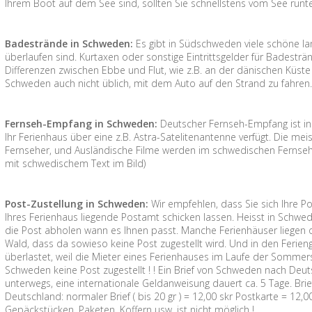
Ihrem Boot auf dem See sind, sollten Sie schnellstens vom See runte
Badestrände in Schweden:
Es gibt in Südschweden viele schöne la
überlaufen sind. Kurtaxen oder sonstige Eintrittsgelder für Badesträ
Differenzen zwischen Ebbe und Flut, wie z.B. an der dänischen Küste g
Schweden auch nicht üblich, mit dem Auto auf den Strand zu fahren
Fernseh-Empfang in Schweden:
Deutscher Fernseh-Empfang ist i
Ihr Ferienhaus über eine z.B. Astra-Satelitenantenne verfügt. Die me
Fernseher, und Ausländische Filme werden im schwedischen Fernsehe
mit schwedischem Text im Bild)
Post-Zustellung in Schweden:
Wir empfehlen, dass Sie sich Ihre P
Ihres Ferienhaus liegende Postamt schicken lassen. Heisst in Schw
die Post abholen wann es Ihnen passt. Manche Ferienhäuser liegen
Wald, dass da sowieso keine Post zugestellt wird. Und in den Ferieng
überlastet, weil die Mieter eines Ferienhauses im Laufe der Sommer
Schweden keine Post zugestellt ! ! Ein Brief von Schweden nach Deut
unterwegs, eine internationale Geldanweisung dauert ca. 5 Tage. Br
Deutschland: normaler Brief ( bis 20 gr ) = 12,00 skr Postkarte = 12
Gepäckstücken, Paketen, Koffern usw. ist nicht möglich !