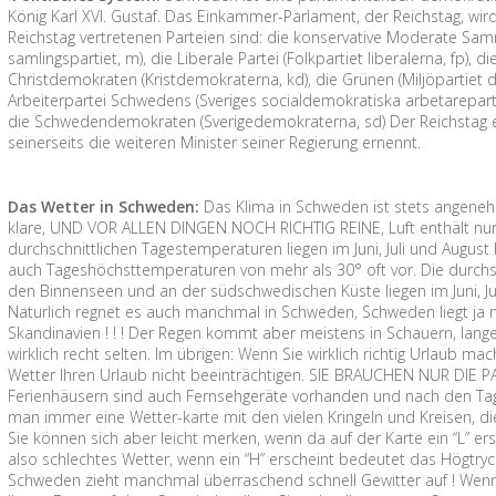
König Karl XVI. Gustaf. Das Einkammer-Parlament, der Reichstag, wird 
Reichstag vertretenen Parteien sind: die konservative Moderate Sa
samlingspartiet, m), die Liberale Partei (Folkpartiet liberalerna, fp), d
Christdemokraten (Kristdemokraterna, kd), die Grünen (Miljöpartiet
Arbeiterpartei Schwedens (Sveriges socialdemokratiska arbetareparti, s
die Schwedendemokraten (Sverigedemokraterna, sd) Der Reichstag e
seinerseits die weiteren Minister seiner Regierung ernennt.
Das Wetter in Schweden:
Das Klima in Schweden ist stets angenehm 
klare, UND VOR ALLEN DINGEN NOCH RICHTIG REINE, Luft enthält nur 
durchschnittlichen Tagestemperaturen liegen im Juni, Juli und August
auch Tageshöchsttemperaturen von mehr als 30° oft vor. Die durchs
den Binnenseen und an der südschwedischen Küste liegen im Juni, Ju
Naturlich regnet es auch manchmal in Schweden, Schweden liegt ja n
Skandinavien ! ! ! Der Regen kommt aber meistens in Schauern, lan
wirklich recht selten. Im übrigen: Wenn Sie wirklich richtig Urlaub m
Wetter Ihren Urlaub nicht beeinträchtigen. SIE BRAUCHEN NUR DIE P
Ferienhäusern sind auch Fernsehgeräte vorhanden und nach den Tag
man immer eine Wetter-karte mit den vielen Kringeln und Kreisen, di
Sie können sich aber leicht merken, wenn da auf der Karte ein “L” er
also schlechtes Wetter, wenn ein “H” erscheint bedeutet das Högtryc
Schweden zieht manchmal überraschend schnell Gewitter auf ! Wenn 