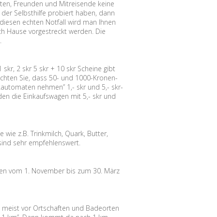
ten, Freunden und Mitreisende keine
 der Selbsthilfe probiert haben, dann
diesen echten Notfall wird man Ihnen
ach Hause vorgestreckt werden. Die
.
skr, 2 skr 5 skr + 10 skr Scheine gibt
beachten Sie, dass 50- und 1000-Kronen-
arkautomaten nehmen” 1,- skr und 5,- skr-
en die Einkaufswagen mit 5,- skr und
wie z.B. Trinkmilch, Quark, Butter,
 sind sehr empfehlenswert.
eden vom 1. November bis zum 30. März
 meist vor Ortschaften und Badeorten