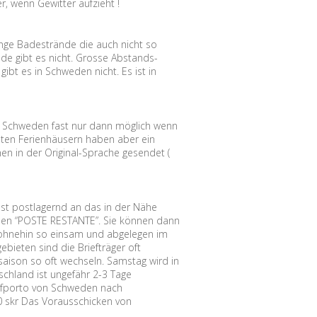
r, wenn Gewitter aufzieht !
nge Badestrände die auch nicht so
nde gibt es nicht. Grosse Abstands-
ibt es in Schweden nicht. Es ist in
.
n Schweden fast nur dann möglich wenn
isten Ferienhäusern haben aber ein
n in der Original-Sprache gesendet (
ost postlagernd an das in der Nähe
eden “POSTE RESTANTE”. Sie können dann
 ohnehin so einsam und abgelegen im
ebieten sind die Briefträger oft
saison so oft wechseln. Samstag wird in
schland ist ungefähr 2-3 Tage
iefporto von Schweden nach
,00 skr Das Vorausschicken von