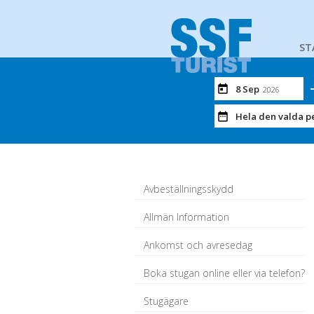
ST
8 Sep
2026
Hela den valda p
Avbeställningsskydd
Allmän Information
Ankomst och avresedag
Boka stugan online eller via telefon?
Stugägare