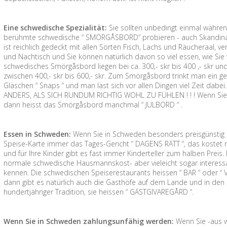
Eine schwedische Spezialität:
Sie sollten unbedingt einmal währe
berühmte schwedische “ SMÖRGÅSBORD” probieren - auch Skandinavis
ist reichlich gedeckt mit allen Sorten Fisch, Lachs und Räucheraal, 
und Nachtisch und Sie können natürlich davon so viel essen, wie Sie wol
schwedisches Smörgåsbord liegen bei ca. 300,- skr bis 400 ,- skr und 
zwischen 400,- skr bis 600,- skr. Zum Smörgåsbord trinkt man ein ge
Gläschen “ Snaps “ und man läst sich vor allen Dingen viel Zeit da
ANDERS, ALS SICH RUNDUM RICHTIG WOHL ZU FÜHLEN ! ! ! Wenn Sie 
dann heisst das Smörgåsbord manchmal “ JULBORD “ .
Essen in Schweden:
Wenn Sie in Schweden besonders preisgünstig e
Speise-Karte immer das Tages-Gericht “ DAGENS RÄTT “, das kostet me
und für Ihre Kinder gibt es fast immer Kinderteller zum halben Prei
normale schwedische Hausmannskost- aber vieleicht sogar interessant
kennen. Die schwedischen Speiserestaurants heissen “ BAR “ oder “ 
dann gibt es natürlich auch die Gasthöfe auf dem Lande und in den 
hundertjähriger Tradition, sie heissen “ GÄSTGIVAREGÅRD “.
Wenn Sie in Schweden zahlungsunfähig werden:
Wenn Sie -aus 