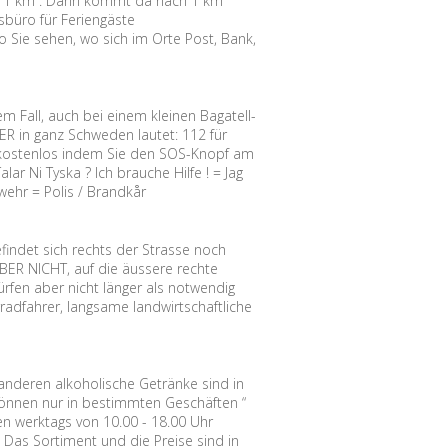
tion 1 km”. Dann kommt da nach 1 km
sbüro für Feriengäste
 Sie sehen, wo sich im Orte Post, Bank,
em Fall, auch bei einem kleinen Bagatell-
 in ganz Schweden lautet: 112 für
ie kostenlos indem Sie den SOS-Knopf am
ar Ni Tyska ? Ich brauche Hilfe ! = Jag
rwehr = Polis / Brandkår
findet sich rechts der Strasse noch
BER NICHT, auf die äussere rechte
rfen aber nicht länger als notwendig
radfahrer, langsame landwirtschaftliche
 anderen alkoholische Getränke sind in
 können nur in bestimmten Geschäften “
n werktags von 10.00 - 18.00 Uhr
 Das Sortiment und die Preise sind in