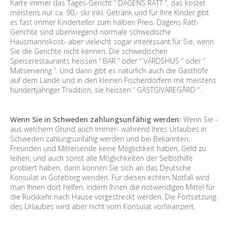
Karte immer das Tages-Gericht “ DAGENS RÄTT “, das kostet
meistens nur ca. 90,- skr inkl. Getränk und für Ihre Kinder gibt
es fast immer Kinderteller zum halben Preis. Dagens Rätt-
Gerichte sind überwiegend normale schwedische
Hausmannskost- aber vieleicht sogar interessant für Sie, wenn
Sie die Gerichte nicht kennen. Die schwedischen
Speiserestaurants heissen “ BAR “ oder “ VÄRDSHUS “ oder “
Matservering “. Und dann gibt es natürlich auch die Gasthöfe
auf dem Lande und in den kleinen Fischerdörfern mit meistens
hundertjähriger Tradition, sie heissen “ GÄSTGIVAREGÅRD “.
Wenn Sie in Schweden zahlungsunfähig werden:
Wenn Sie -
aus welchem Grund auch immer- während Ihres Urlaubes in
Schweden zahlungsunfähig werden und bei Bekannten,
Freunden und Mitreisende keine Möglichkeit haben, Geld zu
leihen, und auch sonst alle Möglichkeiten der Selbsthilfe
probiert haben, dann können Sie sich an das Deutsche
Konsulat in Göteborg wenden. Für diesen echten Notfall wird
man Ihnen dort helfen, indem Ihnen die notwendigen Mittel für
die Rückkehr nach Hause vorgestreckt werden. Die Fortsetzung
des Urlaubes wird aber nicht vom Konsulat vorfinanziert.