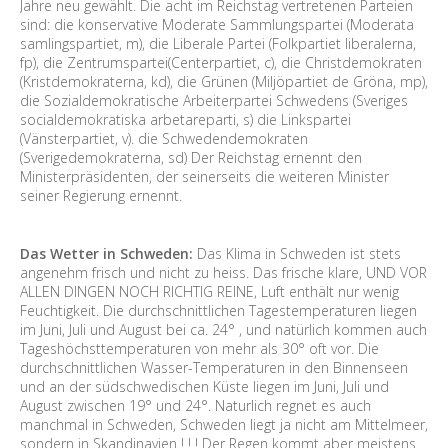
Jahre neu gewählt. Die acht im Reichstag vertretenen Parteien
sind: die konservative Moderate Sammlungspartei (Moderata
samlingspartiet, m), die Liberale Partei (Folkpartiet liberalerna,
fp), die Zentrumspartei(Centerpartiet, c), die Christdemokraten
(Kristdemokraterna, kd), die Grünen (Miljöpartiet de Gröna, mp),
die Sozialdemokratische Arbeiterpartei Schwedens (Sveriges
socialdemokratiska arbetareparti, s) die Linkspartei
(Vänsterpartiet, v). die Schwedendemokraten
(Sverigedemokraterna, sd) Der Reichstag ernennt den
Ministerpräsidenten, der seinerseits die weiteren Minister
seiner Regierung ernennt.
Das Wetter in Schweden:
Das Klima in Schweden ist stets
angenehm frisch und nicht zu heiss. Das frische klare, UND VOR
ALLEN DINGEN NOCH RICHTIG REINE, Luft enthält nur wenig
Feuchtigkeit. Die durchschnittlichen Tagestemperaturen liegen
im Juni, Juli und August bei ca. 24° , und natürlich kommen auch
Tageshöchsttemperaturen von mehr als 30° oft vor. Die
durchschnittlichen Wasser-Temperaturen in den Binnenseen
und an der südschwedischen Küste liegen im Juni, Juli und
August zwischen 19° und 24°. Naturlich regnet es auch
manchmal in Schweden, Schweden liegt ja nicht am Mittelmeer,
sondern in Skandinavien ! ! ! Der Regen kommt aber meistens