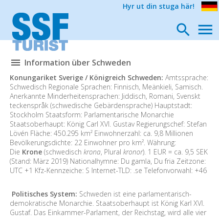
Hyr ut din stuga här!
Information über Schweden
Konungariket Sverige / Königreich Schweden:
Amtssprache:
Schwedisch Regionale Sprachen: Finnisch, Meänkieli, Samisch.
Anerkannte Minderheitensprachen: Jiddisch, Romani, Svenskt
teckenspråk (schwedische Gebärdensprache) Hauptstadt:
Stockholm Staatsform: Parlamentarische Monarchie
Staatsoberhaupt: König Carl XVI. Gustav Regierungschef: Stefan
Lövén Fläche: 450.295 km² Einwohnerzahl: ca. 9,8 Millionen
Bevölkerungsdichte: 22 Einwohner pro km². Währung:
Die
Krone
(schwedisch
krona
, Plural
kronor
). 1 EUR = ca. 9,5 SEK
(Stand: März 2019) Nationalhymne: Du gamla, Du fria Zeitzone:
UTC +1 Kfz-Kennzeiche: S Internet-TLD: .se Telefonvorwahl: +46
Politisches System:
Schweden ist eine parlamentarisch-
demokratische Monarchie. Staatsoberhaupt ist König Karl XVI.
Gustaf. Das Einkammer-Parlament, der Reichstag, wird alle vier