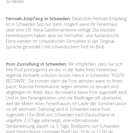
zu fahren.
Fernseh-Empfang in Schweden:
Deutscher Fernseh-Empfang
ist in Schweden fast nur dann möglich wenn Ihr Ferienhaus
über eine z.B. Astra-Satelitenantenne verfügt. Die meisten
Ferienhäusern haben aber ein Fernseher, und Ausländische
Filme werden im schwedischen Fernsehen in der Original-
Sprache gesendet ( mit schwedischem Text im Bild)
Post-Zustellung in Schweden:
Wir empfehlen, dass Sie sich
Ihre Post postlagernd an das in der Nähe Ihres Ferienhaus
liegende Postamt schicken lassen. Heisst in Schweden “POSTE
RESTANTE”. Sie können dann die Post abholen wann es Ihnen
passt. Manche Ferienhäuser liegen ohnehin so einsam und
abgelegen im Wald, dass da sowieso keine Post zugestellt wird.
Und in den Feriengebieten sind die Briefträger oft überlastet,
weil die Mieter eines Ferienhauses im Laufe der Sommersaison
so oft wechseln. Samstag wird in Schweden keine Post
zugestellt ! ! Ein Brief von Schweden nach Deutschland ist
ungefähr 2-3 Tage unterwegs, eine internationale
Geldanweisung dauert ca. 5 Tage. Briefporto von Schweden
nach Deutschland: normaler Brief ( bis 20 gr ) = 12,00 skr