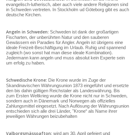
evangelisch-lutherisch, aber auch viele andere Religionen sind
in Schweden vertreten. In Stockholm ud Göteborg gibt es auch
deutsche Kirchen.
Angeln in Schweden:
Schweden ist dank der großartigen
Fischarten, der unberührten Natur und den sauberen
Gewässern ein Paradies für Angler. Angeln ist übrigens eine
ideale Freizeit-Beschäftigung im Urlaub. Ruhig und spannend
zugleich (wo sonst hat man diese ideale Kombination).
Jedermann kann angeln und muss absolut kein Experte sein
um erfolg zu haben.
Schwedische Krone:
Die Krone wurde im Zuge der
Skandinavischen Währungsunion 1873 eingeführt und ersetzte
den bis dahin gültigen Reichstaler als Landeswährung. Bis
zum Ersten Weltkrieg wurde die Krone nicht nur in Schweden,
sondern auch in Dänemark und Norwegen als offizielles
Zahlungsmittel eingesetzt. Nach Auflösung der Währungsunion
entschieden sich alle drei Länder, "Krone“ als Name ihrer
jeweiligen Währungen beizubehalten
Valborgsmässoafton:
wird am 30. April gefeiert und