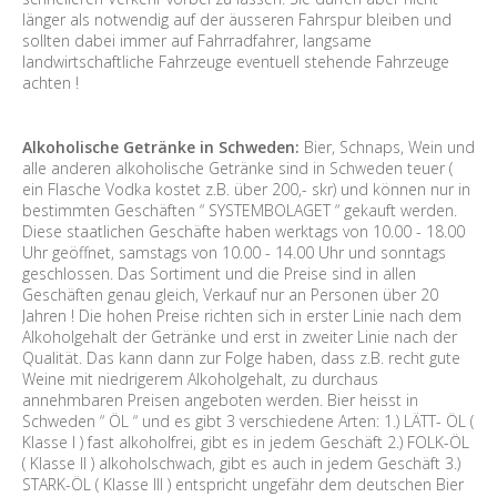
länger als notwendig auf der äusseren Fahrspur bleiben und
sollten dabei immer auf Fahrradfahrer, langsame
landwirtschaftliche Fahrzeuge eventuell stehende Fahrzeuge
achten !
Alkoholische Getränke in Schweden:
Bier, Schnaps, Wein und
alle anderen alkoholische Getränke sind in Schweden teuer (
ein Flasche Vodka kostet z.B. über 200,- skr) und können nur in
bestimmten Geschäften “ SYSTEMBOLAGET “ gekauft werden.
Diese staatlichen Geschäfte haben werktags von 10.00 - 18.00
Uhr geöffnet, samstags von 10.00 - 14.00 Uhr und sonntags
geschlossen. Das Sortiment und die Preise sind in allen
Geschäften genau gleich, Verkauf nur an Personen über 20
Jahren ! Die hohen Preise richten sich in erster Linie nach dem
Alkoholgehalt der Getränke und erst in zweiter Linie nach der
Qualität. Das kann dann zur Folge haben, dass z.B. recht gute
Weine mit niedrigerem Alkoholgehalt, zu durchaus
annehmbaren Preisen angeboten werden. Bier heisst in
Schweden “ ÖL “ und es gibt 3 verschiedene Arten: 1.) LÄTT- ÖL (
Klasse I ) fast alkoholfrei, gibt es in jedem Geschäft 2.) FOLK-ÖL
( Klasse II ) alkoholschwach, gibt es auch in jedem Geschäft 3.)
STARK-ÖL ( Klasse III ) entspricht ungefähr dem deutschen Bier