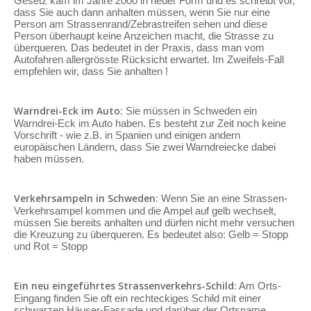
Gesetz kam im Jahre 2000 in neuer Form und es schreibt vor,
dass Sie auch dann anhalten müssen, wenn Sie nur eine
Person am Strassenrand/Zebrastreifen sehen und diese
Person überhaupt keine Anzeichen macht, die Strasse zu
überqueren. Das bedeutet in der Praxis, dass man vom
Autofahren allergrösste Rücksicht erwartet. Im Zweifels-Fall
empfehlen wir, dass Sie anhalten !
Warndrei-Eck im Auto:
Sie müssen in Schweden ein
Warndrei-Eck im Auto haben. Es besteht zur Zeit noch keine
Vorschrift - wie z.B. in Spanien und einigen andern
europäischen Ländern, dass Sie zwei Warndreiecke dabei
haben müssen.
Verkehrsampeln in Schweden:
Wenn Sie an eine Strassen-
Verkehrsampel kommen und die Ampel auf gelb wechselt,
müssen Sie bereits anhalten und dürfen nicht mehr versuchen
die Kreuzung zu überqueren. Es bedeutet also: Gelb = Stopp
und Rot = Stopp
Ein neu eingeführtes Strassenverkehrs-Schild:
Am Orts-
Eingang finden Sie oft ein rechteckiges Schild mit einer
schwarzen Häuser-Fassade und darüber der Ortsname.