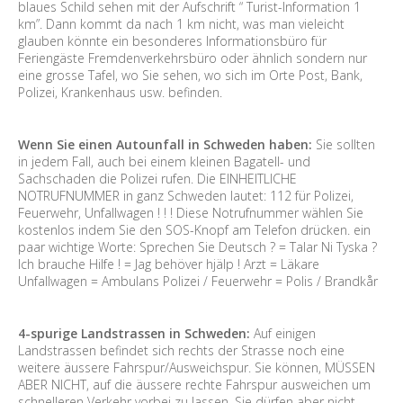
blaues Schild sehen mit der Aufschrift “ Turist-Information 1
km”. Dann kommt da nach 1 km nicht, was man vieleicht
glauben könnte ein besonderes Informationsbüro für
Feriengäste Fremdenverkehrsbüro oder ähnlich sondern nur
eine grosse Tafel, wo Sie sehen, wo sich im Orte Post, Bank,
Polizei, Krankenhaus usw. befinden.
Wenn Sie einen Autounfall in Schweden haben:
Sie sollten
in jedem Fall, auch bei einem kleinen Bagatell- und
Sachschaden die Polizei rufen. Die EINHEITLICHE
NOTRUFNUMMER in ganz Schweden lautet: 112 für Polizei,
Feuerwehr, Unfallwagen ! ! ! Diese Notrufnummer wählen Sie
kostenlos indem Sie den SOS-Knopf am Telefon drücken. ein
paar wichtige Worte: Sprechen Sie Deutsch ? = Talar Ni Tyska ?
Ich brauche Hilfe ! = Jag behöver hjälp ! Arzt = Läkare
Unfallwagen = Ambulans Polizei / Feuerwehr = Polis / Brandkår
4-spurige Landstrassen in Schweden:
Auf einigen
Landstrassen befindet sich rechts der Strasse noch eine
weitere äussere Fahrspur/Ausweichspur. Sie können, MÜSSEN
ABER NICHT, auf die äussere rechte Fahrspur ausweichen um
schnelleren Verkehr vorbei zu lassen. Sie dürfen aber nicht