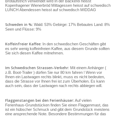
Brotaufstrich verwendet wird In der Bäckerei heisst
Kopenhagener Wienerbröd Mittagessen heisst auf schwedisch
LUNCH Abendessen heisst auf schwedisch MIDDAG
Schweden in %:
Wald: 53% Gebirge: 17% Bebautes Land: 8%
Seen und Flüsse: 9%
Koffeinfreier Kaffee:
In den schwedischen Geschäften gibt
es sehr wenig koffeinfreien Kaffee, aus diesem Grunde sollten
Sie sich diesen Kaffee mitnehmen.
Im Schwedischen Strassen-Verkehr:
Mit einem Anhänger (
z.B. Boot-Trailer ) dürfen Sie nur 80 km fahren ! Wenn vor
Ihnen ein Lastwagen rechts blinkt, muss es nicht bedeuten,
dass die Strasse vor Ihnen frei ist zum Überholen. Es kann
auch sein, dass der Lastwagen nach rechts abbiegen will.
Flaggenstangen bei den Ferienhäuser:
Auf vielen
Ferienhaus-Grundstücken finden Sie einen Flaggenmast, das
ist ein hübscher Schmuck und gibt dem Grundstück meistens
eine ansprechende Note. Besondere Bestimmungen für das