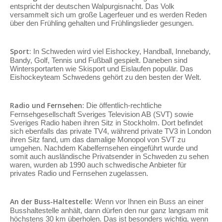
entspricht der deutschen Walpurgisnacht. Das Volk
versammelt sich um große Lagerfeuer und es werden Reden
über den Frühling gehalten und Frühlingslieder gesungen.
Sport:
In Schweden wird viel Eishockey, Handball, Innebandy,
Bandy, Golf, Tennis und Fußball gespielt. Daneben sind
Wintersportarten wie Skisport und Eislaufen populär. Das
Eishockeyteam Schwedens gehört zu den besten der Welt.
Radio und Fernsehen:
Die öffentlich-rechtliche
Fernsehgesellschaft Sveriges Television AB (SVT) sowie
Sveriges Radio haben ihren Sitz in Stockholm. Dort befindet
sich ebenfalls das private TV4, während private TV3 in London
ihren Sitz fand, um das damalige Monopol von SVT zu
umgehen. Nachdem Kabelfernsehen eingeführt wurde und
somit auch ausländische Privatsender in Schweden zu sehen
waren, wurden ab 1990 auch schwedische Anbieter für
privates Radio und Fernsehen zugelassen.
An der Buss-Haltestelle:
Wenn vor Ihnen ein Buss an einer
Busshaltestelle anhält, dann dürfen den nur ganz langsam mit
höchstens 30 km überholen. Das ist besonders wichtig, wenn