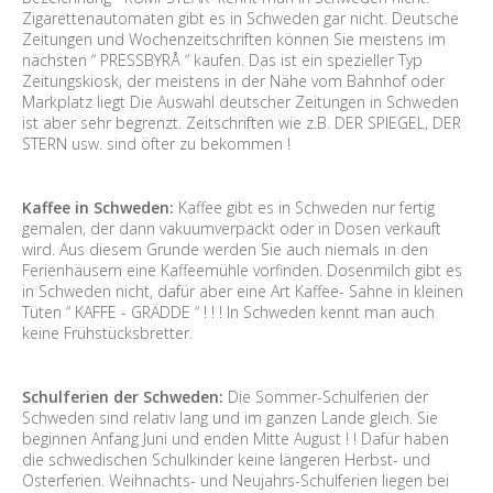
Zigarettenautomaten gibt es in Schweden gar nicht. Deutsche
Zeitungen und Wochenzeitschriften können Sie meistens im
nächsten “ PRESSBYRÅ “ kaufen. Das ist ein spezieller Typ
Zeitungskiosk, der meistens in der Nähe vom Bahnhof oder
Markplatz liegt Die Auswahl deutscher Zeitungen in Schweden
ist aber sehr begrenzt. Zeitschriften wie z.B. DER SPIEGEL, DER
STERN usw. sind öfter zu bekommen !
Kaffee in Schweden:
Kaffee gibt es in Schweden nur fertig
gemalen, der dann vakuumverpackt oder in Dosen verkauft
wird. Aus diesem Grunde werden Sie auch niemals in den
Ferienhäusern eine Kaffeemühle vorfinden. Dosenmilch gibt es
in Schweden nicht, dafür aber eine Art Kaffee- Sahne in kleinen
Tüten “ KAFFE - GRÄDDE “ ! ! ! In Schweden kennt man auch
keine Frühstücksbretter.
Schulferien der Schweden:
Die Sommer-Schulferien der
Schweden sind relativ lang und im ganzen Lande gleich. Sie
beginnen Anfang Juni und enden Mitte August ! ! Dafür haben
die schwedischen Schulkinder keine längeren Herbst- und
Osterferien. Weihnachts- und Neujahrs-Schulferien liegen bei