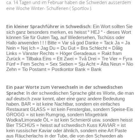
ca. 14 Tagen und im Februar haben die Schweden ausserdem
eine Woche Winter- Schulferien ( Sportlov ).
Ein kleiner Sprachführer in Schwedisch:
Ein Wort sollten Sie
sich ganz besonders merken, es heisst “ HEJ “ - dieses Wort
können Sie für Guten Tag, auf Wiedersehen, Tschüss oder
Hallo anwenden ! ! ! Bitte = Var så god Danke = Tack Ja = Ja
Nein = Nej Ich = Jag Du = Du Gut = Bra Schlecht = Dålig
Links = Vänster Rechts = Höger Geradeaus = Rakt fram
Zurück = Tillbaka Eins = Ett Zwei = Två Drei = Tre Vier = Fyra
Fünf = Fem Sechs = Sex Sieben = Sju Acht = Åtta Neun = Nio
Zehn = Tio Postamt = Postkontor Bank = Bank
Ein paar Worte zum Verwechseln in der schwedischen
Sprache:
In der schwedischen Sprache gibt es Worte, die man
auf deutsch zwar kennt, aber eine ganz andere Bedeutung
haben. BAR = ist keine Nachtbar, sondern ein einfaches
Restaurant GLASS = ist kein Fensterglas, sondern Speise-Eis
GROGG = ist kein Rumgrog, sondern Mixgetränk
Wodka/Limonade ÖL = ist kein Schmieröl usw. sondern heisst
Bier TSCHÜS = heisst auf schwedisch Kuss KAVIAR = ist
kein russischer Kaviar oder ähnlich, sondern eine Art Paste
aus Räucherlachs in der Tube, die von den Schweden als