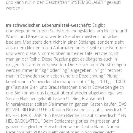
und kann nur in den Geschäften “ SYSTEMBOLAGET “ gekauft
werden !
Im schwedischen Lebensmittel-Geschäft:
Es gibt
überwiegend nur noch Selbstbedienungsläden, am Fleisch- und
Wurst- und Käsestand werden Sie aber meistens individuell
bedient. Man steht dort nicht in einer Schlange, sondern zieht
aus einem kleinen roten Automaten an der Seite eine Nummer
und wenn diese Nummer oben auf einer Tafel erscheint, ist
man an der Reihe. Diese Regelung gibt es übrigens auch in
einigen Postämter in Schweden. Die Fleisch- und Wurstmengen
werden immer in “ kg “ oder “ hg “ angegeben. In “ gr “ rechnet
man in Schweden sehr selten und die Bezeichnung “ Pfund “
kennt man in Schweden überhaupt nicht. ( 1 kg = 10 hg = 1000
gr ) Fast alle Bier- und Brauseflaschen sind in Schweden gleich
und Sie können das Leergut überall wieder abgeben, egal wo
Sie die Flaschen gekauft haben ! ! ! Bier, Brause und
Mineralwasser sollten Sie immer im ganzen Kasten kaufen, DAS
IST VIEL BILLIGER ! ! ! Ein Kasten Brause heisst auf schwedisch: “
EN HEL BACK LÄSK “ Ein Kasten Bier heisst auf schwedisch: “ EN
HEL BACK LÄTTÖL “ Beim Schlachter gibt es im grossen und
ganzen die gleichen Fleischarten wie in Deutschland. Nur die
Bezeichnung “ RUMPSTEAK” kennt man in Schweden nicht.