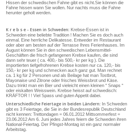
Hissen der schwedischen Fahne gibt es nicht.Sie können die
Fahne hissen wann Sie wollen. Nur nachts muss die Fahne
herunter geholt werden.
K r e b s e - Essen in Schweden:
Krebse-Essen ist in
Schweden eine beliebte Tradition ! Machen Sie es doch auch
einmal. Eine herrliche Delikatesse. Entweder im Restaurant
oder aber am besten auf der Terrasse Ihres Ferienhauses. Im
August können Sie in den schwedischen Lebensmittel-
Geschäften die frisch gefangenen Krebse kaufen, die sind
dann sehr teuer ( ca. 400,- bis 500,- kr per kg ). Die
importierten tiefgefrohrenen Krebse kosten nur ca. 120,- bis
150,- kr per kg und schmecken auch ganz gut. Man rechnet
ca. 1 kg für 2 Personen und als Beilage hat man Tostbrot,
Mayonaise und Zitrone oder frisches Weissbrot und Käse.
Dazu trinkt man ein Bier und vieleicht einen kleinen “ Snaps “
oder eiskalten Weisswein. Krebse heisst auf schwedisch:
KRÄFTOR ! ! Viel Spass und guten Appetit dabei.
Unterschiedliche Feiertage in beiden Ländern:
In Schweden
gibt es 3 Feiertage, die Sie in der Bundesrepublik Deutschland
nicht kennen: Trettondagen = 06.01.2012 Mittsommerfest =
23.06.2012 Am 6. Juni jedes Jahres feiern die Schweden ihren
National-Feiertag. Der Pfingst-Montag ist ein ganz normaler
Arbeitstag.