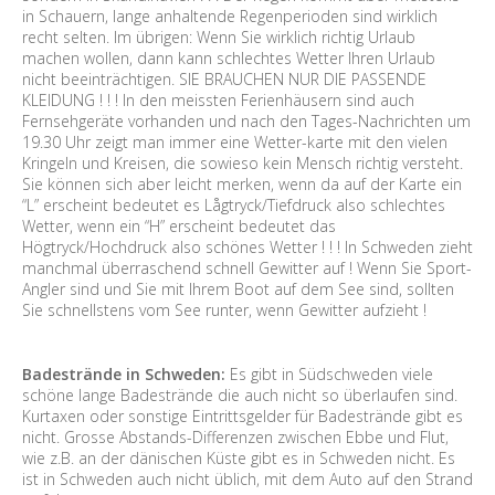
in Schauern, lange anhaltende Regenperioden sind wirklich
recht selten. Im übrigen: Wenn Sie wirklich richtig Urlaub
machen wollen, dann kann schlechtes Wetter Ihren Urlaub
nicht beeinträchtigen. SIE BRAUCHEN NUR DIE PASSENDE
KLEIDUNG ! ! ! In den meissten Ferienhäusern sind auch
Fernsehgeräte vorhanden und nach den Tages-Nachrichten um
19.30 Uhr zeigt man immer eine Wetter-karte mit den vielen
Kringeln und Kreisen, die sowieso kein Mensch richtig versteht.
Sie können sich aber leicht merken, wenn da auf der Karte ein
“L” erscheint bedeutet es Lågtryck/Tiefdruck also schlechtes
Wetter, wenn ein “H” erscheint bedeutet das
Högtryck/Hochdruck also schönes Wetter ! ! ! In Schweden zieht
manchmal überraschend schnell Gewitter auf ! Wenn Sie Sport-
Angler sind und Sie mit Ihrem Boot auf dem See sind, sollten
Sie schnellstens vom See runter, wenn Gewitter aufzieht !
Badestrände in Schweden:
Es gibt in Südschweden viele
schöne lange Badestrände die auch nicht so überlaufen sind.
Kurtaxen oder sonstige Eintrittsgelder für Badestrände gibt es
nicht. Grosse Abstands-Differenzen zwischen Ebbe und Flut,
wie z.B. an der dänischen Küste gibt es in Schweden nicht. Es
ist in Schweden auch nicht üblich, mit dem Auto auf den Strand