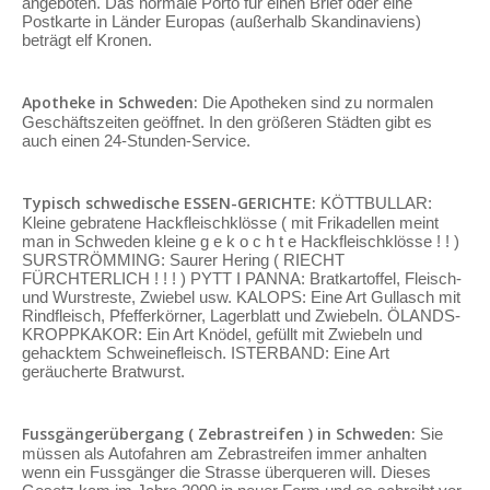
angeboten. Das normale Porto für einen Brief oder eine
Postkarte in Länder Europas (außerhalb Skandinaviens)
beträgt elf Kronen.
Apotheke in Schweden:
Die Apotheken sind zu normalen
Geschäftszeiten geöffnet. In den größeren Städten gibt es
auch einen 24-Stunden-Service.
Typisch schwedische ESSEN-GERICHTE:
KÖTTBULLAR:
Kleine gebratene Hackfleischklösse ( mit Frikadellen meint
man in Schweden kleine g e k o c h t e Hackfleischklösse ! ! )
SURSTRÖMMING: Saurer Hering ( RIECHT
FÜRCHTERLICH ! ! ! ) PYTT I PANNA: Bratkartoffel, Fleisch-
und Wurstreste, Zwiebel usw. KALOPS: Eine Art Gullasch mit
Rindfleisch, Pfefferkörner, Lagerblatt und Zwiebeln. ÖLANDS-
KROPPKAKOR: Ein Art Knödel, gefüllt mit Zwiebeln und
gehacktem Schweinefleisch. ISTERBAND: Eine Art
geräucherte Bratwurst.
Fussgängerübergang ( Zebrastreifen ) in Schweden:
Sie
müssen als Autofahren am Zebrastreifen immer anhalten
wenn ein Fussgänger die Strasse überqueren will. Dieses