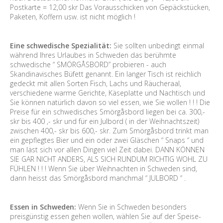
Postkarte = 12,00 skr Das Vorausschicken von Gepäckstücken,
Paketen, Koffern usw. ist nicht möglich !
Eine schwedische Spezialität:
Sie sollten unbedingt einmal
während Ihres Urlaubes in Schweden das berühmte
schwedische “ SMÖRGÅSBORD” probieren - auch
Skandinavisches Büfett genannt. Ein langer Tisch ist reichlich
gedeckt mit allen Sorten Fisch, Lachs und Räucheraal,
verschiedene warme Gerichte, Käseplatte und Nachtisch und
Sie können natürlich davon so viel essen, wie Sie wollen ! ! ! Die
Preise für ein schwedisches Smörgåsbord liegen bei ca. 300,-
skr bis 400 ,- skr und für ein Julbord ( in der Weihnachtszeit)
zwischen 400,- skr bis 600,- skr. Zum Smörgåsbord trinkt man
ein gepflegtes Bier und ein oder zwei Gläschen “ Snaps “ und
man läst sich vor allen Dingen viel Zeit dabei. DANN KÖNNEN
SIE GAR NICHT ANDERS, ALS SICH RUNDUM RICHTIG WOHL ZU
FÜHLEN ! ! ! Wenn Sie über Weihnachten in Schweden sind,
dann heisst das Smörgåsbord manchmal “ JULBORD “ .
Essen in Schweden:
Wenn Sie in Schweden besonders
preisgünstig essen gehen wollen, wählen Sie auf der Speise-