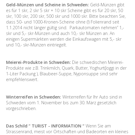
Geld-Münzen und Scheine in Schweden:
Geld-Münzen gibt
es für 1 skr, 2 skr 5 skr + 10 skr Scheine gibt es für 20 skr, 50
skr, 100 skr, 200 skr, 500 skr und 1000 skr. Bitte beachten Sie,
dass 50- und 1000-Kronen-Scheine ohne (!) Folienrand seit
1.1.2014 nicht länger gültig sind. Parkautomaten nehmen” 1,-
skr und 5,- skr-Münzen und auch 10,- skr Münzen an. An
einigen Supermärkten werden die Einkaufswagen mit 5,- skr
und 10,- skr-Münzen eintriegelt.
Meierei-Produkte in Schweden:
Die schwedischen Meierei-
Produkte wie z.B. Trinkmilch, Quark, Butter, Yoghurt(Joggi in der
1-Liter Packung ), Blaubeer-Suppe, Nyponsuppe sind sehr
empfehlenswert.
Winterreifen in Schweden:
Winterreifen für Ihr Auto sind in
Schweden vom 1. November bis zum 30. März gesetzlich
vorgeschrieben.
Das Schild “ TURIST - INFORMATION “
Wenn Sie am
Strassenrand, meist vor Ortschaften und Badeorten ein kleines