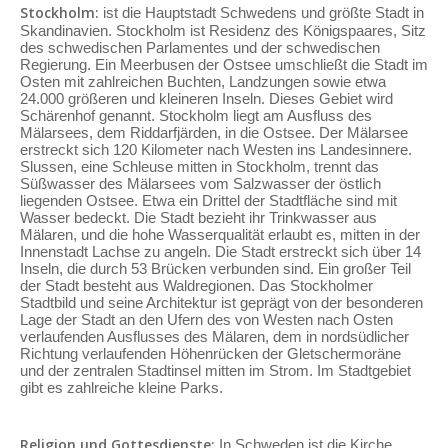
Stockholm:
ist die Hauptstadt Schwedens und größte Stadt in
Skandinavien. Stockholm ist Residenz des Königspaares, Sitz
des schwedischen Parlamentes und der schwedischen
Regierung. Ein Meerbusen der Ostsee umschließt die Stadt im
Osten mit zahlreichen Buchten, Landzungen sowie etwa
24.000 größeren und kleineren Inseln. Dieses Gebiet wird
Schärenhof genannt. Stockholm liegt am Ausfluss des
Mälarsees, dem Riddarfjärden, in die Ostsee. Der Mälarsee
erstreckt sich 120 Kilometer nach Westen ins Landesinnere.
Slussen, eine Schleuse mitten in Stockholm, trennt das
Süßwasser des Mälarsees vom Salzwasser der östlich
liegenden Ostsee. Etwa ein Drittel der Stadtfläche sind mit
Wasser bedeckt. Die Stadt bezieht ihr Trinkwasser aus
Mälaren, und die hohe Wasserqualität erlaubt es, mitten in der
Innenstadt Lachse zu angeln. Die Stadt erstreckt sich über 14
Inseln, die durch 53 Brücken verbunden sind. Ein großer Teil
der Stadt besteht aus Waldregionen. Das Stockholmer
Stadtbild und seine Architektur ist geprägt von der besonderen
Lage der Stadt an den Ufern des von Westen nach Osten
verlaufenden Ausflusses des Mälaren, dem in nordsüdlicher
Richtung verlaufenden Höhenrücken der Gletschermoräne
und der zentralen Stadtinsel mitten im Strom. Im Stadtgebiet
gibt es zahlreiche kleine Parks.
Religion und Gottesdienste:
In Schweden ist die Kirche