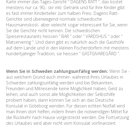
Karte immer das Tages-Gericht “ DAGENS RÄTT “, das kostet
meistens nur ca. 90,- skr inkl. Getränk und für Ihre Kinder gibt
es fast immer Kinderteller zum halben Preis. Dagens Rätt-
Gerichte sind überwiegend normale schwedische
Hausmannskost- aber vieleicht sogar interessant für Sie, wenn
Sie die Gerichte nicht kennen. Die schwedischen
Speiserestaurants heissen “ BAR “ oder “ VÄRDSHUS “ oder “
Matservering “. Und dann gibt es natürlich auch die Gasthöfe
auf dem Lande und in den kleinen Fischerdörfern mit meistens
hundertjähriger Tradition, sie heissen “ GÄSTGIVAREGÅRD “.
Wenn Sie in Schweden zahlungsunfähig werden:
Wenn Sie -
aus welchem Grund auch immer- während Ihres Urlaubes in
Schweden zahlungsunfähig werden und bei Bekannten,
Freunden und Mitreisende keine Möglichkeit haben, Geld zu
leihen, und auch sonst alle Möglichkeiten der Selbsthilfe
probiert haben, dann können Sie sich an das Deutsche
Konsulat in Göteborg wenden. Für diesen echten Notfall wird
man Ihnen dort helfen, indem Ihnen die notwendigen Mittel für
die Rückkehr nach Hause vorgestreckt werden. Die Fortsetzung
des Urlaubes wird aber nicht vom Konsulat vorfinanziert.