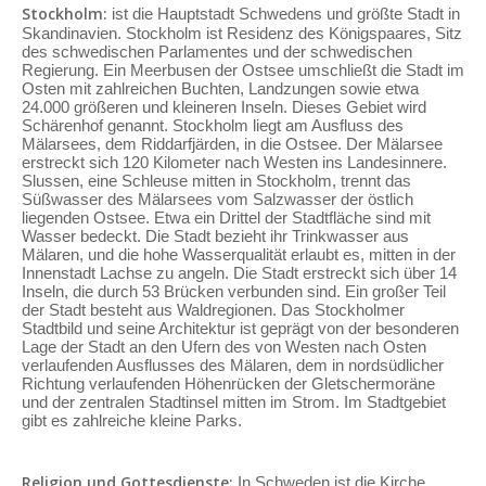
Stockholm:
ist die Hauptstadt Schwedens und größte Stadt in
Skandinavien. Stockholm ist Residenz des Königspaares, Sitz
des schwedischen Parlamentes und der schwedischen
Regierung. Ein Meerbusen der Ostsee umschließt die Stadt im
Osten mit zahlreichen Buchten, Landzungen sowie etwa
24.000 größeren und kleineren Inseln. Dieses Gebiet wird
Schärenhof genannt. Stockholm liegt am Ausfluss des
Mälarsees, dem Riddarfjärden, in die Ostsee. Der Mälarsee
erstreckt sich 120 Kilometer nach Westen ins Landesinnere.
Slussen, eine Schleuse mitten in Stockholm, trennt das
Süßwasser des Mälarsees vom Salzwasser der östlich
liegenden Ostsee. Etwa ein Drittel der Stadtfläche sind mit
Wasser bedeckt. Die Stadt bezieht ihr Trinkwasser aus
Mälaren, und die hohe Wasserqualität erlaubt es, mitten in der
Innenstadt Lachse zu angeln. Die Stadt erstreckt sich über 14
Inseln, die durch 53 Brücken verbunden sind. Ein großer Teil
der Stadt besteht aus Waldregionen. Das Stockholmer
Stadtbild und seine Architektur ist geprägt von der besonderen
Lage der Stadt an den Ufern des von Westen nach Osten
verlaufenden Ausflusses des Mälaren, dem in nordsüdlicher
Richtung verlaufenden Höhenrücken der Gletschermoräne
und der zentralen Stadtinsel mitten im Strom. Im Stadtgebiet
gibt es zahlreiche kleine Parks.
Religion und Gottesdienste:
In Schweden ist die Kirche