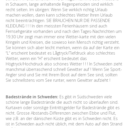
in Schauern, lange anhaltende Regenperioden sind wirklich
recht selten. Im übrigen: Wenn Sie wirklich richtig Urlaub
machen wollen, dann kann schlechtes Wetter Ihren Urlaub
nicht beeinträchtigen. SIE BRAUCHEN NUR DIE PASSENDE
KLEIDUNG ! ! ! In den meissten Ferienhäusern sind auch
Fernsehgeräte vorhanden und nach den Tages-Nachrichten um
19.30 Uhr zeigt man immer eine Wetter-karte mit den vielen
Kringeln und Kreisen, die sowieso kein Mensch richtig versteht.
Sie können sich aber leicht merken, wenn da auf der Karte ein
“L” erscheint bedeutet es Lågtryck/Tiefdruck also schlechtes
Wetter, wenn ein “H” erscheint bedeutet das
Högtryck/Hochdruck also schönes Wetter ! ! ! In Schweden zieht
manchmal überraschend schnell Gewitter auf ! Wenn Sie Sport-
Angler sind und Sie mit Ihrem Boot auf dem See sind, sollten
Sie schnellstens vom See runter, wenn Gewitter aufzieht !
Badestrände in Schweden:
Es gibt in Südschweden viele
schöne lange Badestrände die auch nicht so überlaufen sind.
Kurtaxen oder sonstige Eintrittsgelder für Badestrände gibt es
nicht. Grosse Abstands-Differenzen zwischen Ebbe und Flut,
wie z.B. an der dänischen Küste gibt es in Schweden nicht. Es
ist in Schweden auch nicht üblich, mit dem Auto auf den Strand