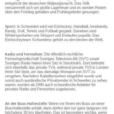
entspricht der deutschen Walpurgisnacht. Das Volk
versammelt sich um große Lagerfeuer und es werden Reden
über den Frühling gehalten und Frühlingslieder gesungen.
Sport:
In Schweden wird viel Eishockey, Handball, Innebandy,
Bandy, Golf, Tennis und Fußball gespielt. Daneben sind
Wintersportarten wie Skisport und Eislaufen populär. Das
Eishockeyteam Schwedens gehört zu den besten der Welt.
Radio und Fernsehen:
Die öffentlich-rechtliche
Fernsehgesellschaft Sveriges Television AB (SVT) sowie
Sveriges Radio haben ihren Sitz in Stockholm. Dort befindet
sich ebenfalls das private TV4, während private TV3 in London
ihren Sitz fand, um das damalige Monopol von SVT zu
umgehen. Nachdem Kabelfernsehen eingeführt wurde und
somit auch ausländische Privatsender in Schweden zu sehen
waren, wurden ab 1990 auch schwedische Anbieter für
privates Radio und Fernsehen zugelassen.
An der Buss-Haltestelle:
Wenn vor Ihnen ein Buss an einer
Busshaltestelle anhält, dann dürfen den nur ganz langsam mit
höchstens 30 km überholen. Das ist besonders wichtig, wenn