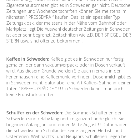
Zigarettenautomaten gibt es in Schweden gar nicht. Deutsche
Zeitungen und Wochenzeitschriften können Sie meistens im
nächsten “ PRESSBYRÅ “ kaufen. Das ist ein spezieller Typ
Zeitungskiosk, der meistens in der Nähe vom Bahnhof oder
Markplatz liegt Die Auswahl deutscher Zeitungen in Schweden
ist aber sehr begrenzt. Zeitschriften wie z.B. DER SPIEGEL, DER
STERN usw. sind öfter zu bekommen !
Kaffee in Schweden:
Kaffee gibt es in Schweden nur fertig
gemalen, der dann vakuumverpackt oder in Dosen verkauft
wird. Aus diesem Grunde werden Sie auch niemals in den
Ferienhäusern eine Kaffeemühle vorfinden. Dosenmilch gibt es
in Schweden nicht, dafür aber eine Art Kaffee- Sahne in kleinen
Tüten “ KAFFE - GRÄDDE “ ! ! ! In Schweden kennt man auch
keine Frühstücksbretter.
Schulferien der Schweden:
Die Sommer-Schulferien der
Schweden sind relativ lang und im ganzen Lande gleich. Sie
beginnen Anfang Juni und enden Mitte August ! ! Dafür haben
die schwedischen Schulkinder keine längeren Herbst- und
Osterferien. Weihnachts- und Neujahrs-Schulferien liegen bei