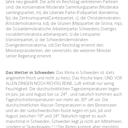
Jahre neu gewählt. Die acht im Reichstag vertretenen Parteien
sind: die konservative Moderate Sammlungspartei (Moderata
samlingspartiet, m), die Liberale Partei (Folkpartiet liberalerna,
fp), die Zentrumspartei(Centerpartiet, c), die Christdemokraten
(Kristdemokraterna, kd), die Grünen (Miljöpartiet de Gröna, mp),
die Sozialdemokratische Arbeiterpartei Schwedens (Sveriges
socialdemokratiska arbetareparti, s) die Linkspartei
(Vänsterpartiet, v). die Schwedendemokraten
(Sverigedemokraterna, sd) Der Reichstag ernennt den
Ministerpräsidenten, der seinerseits die weiteren Minister
seiner Regierung ernennt.
Das Wetter in Schweden:
Das Klima in Schweden ist stets
angenehm frisch und nicht zu heiss. Das frische klare, UND VOR
ALLEN DINGEN NOCH RICHTIG REINE, Luft enthält nur wenig
Feuchtigkeit. Die durchschnittlichen Tagestemperaturen liegen
im Juni, Juli und August bei ca. 24° , und natürlich kommen auch
Tageshöchsttemperaturen von mehr als 30° oft vor. Die
durchschnittlichen Wasser-Temperaturen in den Binnenseen
und an der südschwedischen Küste liegen im Juni, Juli und
August zwischen 19° und 24°. Naturlich regnet es auch
manchmal in Schweden, Schweden liegt ja nicht am Mittelmeer,
sondern in Skandinavien ! ! ! Der Regen kommt aber meistens