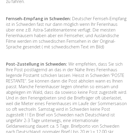
zu fahren.
Fernseh-Empfang in Schweden:
Deutscher Fernseh-Empfang
ist in Schweden fast nur dann möglich wenn Ihr Ferienhaus
über eine z.B. Astra-Satelitenantenne verfügt. Die meisten
Ferienhäusern haben aber ein Fernseher, und Ausländische
Filme werden im schwedischen Fernsehen in der Original-
Sprache gesendet ( mit schwedischem Text im Bild)
Post-Zustellung in Schweden:
Wir empfehlen, dass Sie sich
Ihre Post postlagernd an das in der Nähe Ihres Ferienhaus
liegende Postamt schicken lassen. Heisst in Schweden “POSTE
RESTANTE”. Sie können dann die Post abholen wann es Ihnen
passt. Manche Ferienhäuser liegen ohnehin so einsam und
abgelegen im Wald, dass da sowieso keine Post zugestellt wird.
Und in den Feriengebieten sind die Briefträger oft überlastet,
weil die Mieter eines Ferienhauses im Laufe der Sommersaison
so oft wechseln. Samstag wird in Schweden keine Post
zugestellt ! ! Ein Brief von Schweden nach Deutschland ist
ungefähr 2-3 Tage unterwegs, eine internationale
Geldanweisung dauert ca. 5 Tage. Briefporto von Schweden
nach Deutschland: normaler Brief ( bis 20 gr ) = 12,00 skr