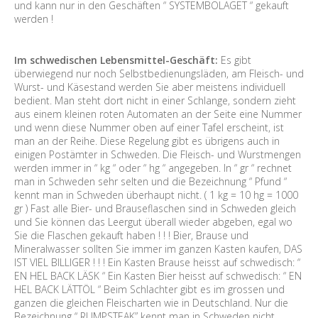
und kann nur in den Geschäften “ SYSTEMBOLAGET “ gekauft
werden !
Im schwedischen Lebensmittel-Geschäft:
Es gibt
überwiegend nur noch Selbstbedienungsläden, am Fleisch- und
Wurst- und Käsestand werden Sie aber meistens individuell
bedient. Man steht dort nicht in einer Schlange, sondern zieht
aus einem kleinen roten Automaten an der Seite eine Nummer
und wenn diese Nummer oben auf einer Tafel erscheint, ist
man an der Reihe. Diese Regelung gibt es übrigens auch in
einigen Postämter in Schweden. Die Fleisch- und Wurstmengen
werden immer in “ kg “ oder “ hg “ angegeben. In “ gr “ rechnet
man in Schweden sehr selten und die Bezeichnung “ Pfund “
kennt man in Schweden überhaupt nicht. ( 1 kg = 10 hg = 1000
gr ) Fast alle Bier- und Brauseflaschen sind in Schweden gleich
und Sie können das Leergut überall wieder abgeben, egal wo
Sie die Flaschen gekauft haben ! ! ! Bier, Brause und
Mineralwasser sollten Sie immer im ganzen Kasten kaufen, DAS
IST VIEL BILLIGER ! ! ! Ein Kasten Brause heisst auf schwedisch: “
EN HEL BACK LÄSK “ Ein Kasten Bier heisst auf schwedisch: “ EN
HEL BACK LÄTTÖL “ Beim Schlachter gibt es im grossen und
ganzen die gleichen Fleischarten wie in Deutschland. Nur die
Bezeichnung “ RUMPSTEAK” kennt man in Schweden nicht.