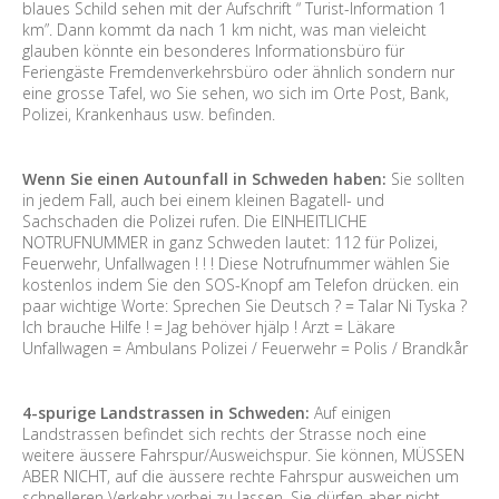
blaues Schild sehen mit der Aufschrift “ Turist-Information 1
km”. Dann kommt da nach 1 km nicht, was man vieleicht
glauben könnte ein besonderes Informationsbüro für
Feriengäste Fremdenverkehrsbüro oder ähnlich sondern nur
eine grosse Tafel, wo Sie sehen, wo sich im Orte Post, Bank,
Polizei, Krankenhaus usw. befinden.
Wenn Sie einen Autounfall in Schweden haben:
Sie sollten
in jedem Fall, auch bei einem kleinen Bagatell- und
Sachschaden die Polizei rufen. Die EINHEITLICHE
NOTRUFNUMMER in ganz Schweden lautet: 112 für Polizei,
Feuerwehr, Unfallwagen ! ! ! Diese Notrufnummer wählen Sie
kostenlos indem Sie den SOS-Knopf am Telefon drücken. ein
paar wichtige Worte: Sprechen Sie Deutsch ? = Talar Ni Tyska ?
Ich brauche Hilfe ! = Jag behöver hjälp ! Arzt = Läkare
Unfallwagen = Ambulans Polizei / Feuerwehr = Polis / Brandkår
4-spurige Landstrassen in Schweden:
Auf einigen
Landstrassen befindet sich rechts der Strasse noch eine
weitere äussere Fahrspur/Ausweichspur. Sie können, MÜSSEN
ABER NICHT, auf die äussere rechte Fahrspur ausweichen um
schnelleren Verkehr vorbei zu lassen. Sie dürfen aber nicht