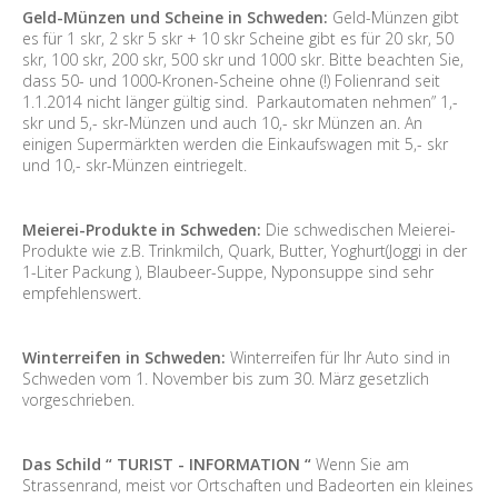
Geld-Münzen und Scheine in Schweden:
Geld-Münzen gibt
es für 1 skr, 2 skr 5 skr + 10 skr Scheine gibt es für 20 skr, 50
skr, 100 skr, 200 skr, 500 skr und 1000 skr. Bitte beachten Sie,
dass 50- und 1000-Kronen-Scheine ohne (!) Folienrand seit
1.1.2014 nicht länger gültig sind. Parkautomaten nehmen” 1,-
skr und 5,- skr-Münzen und auch 10,- skr Münzen an. An
einigen Supermärkten werden die Einkaufswagen mit 5,- skr
und 10,- skr-Münzen eintriegelt.
Meierei-Produkte in Schweden:
Die schwedischen Meierei-
Produkte wie z.B. Trinkmilch, Quark, Butter, Yoghurt(Joggi in der
1-Liter Packung ), Blaubeer-Suppe, Nyponsuppe sind sehr
empfehlenswert.
Winterreifen in Schweden:
Winterreifen für Ihr Auto sind in
Schweden vom 1. November bis zum 30. März gesetzlich
vorgeschrieben.
Das Schild “ TURIST - INFORMATION “
Wenn Sie am
Strassenrand, meist vor Ortschaften und Badeorten ein kleines