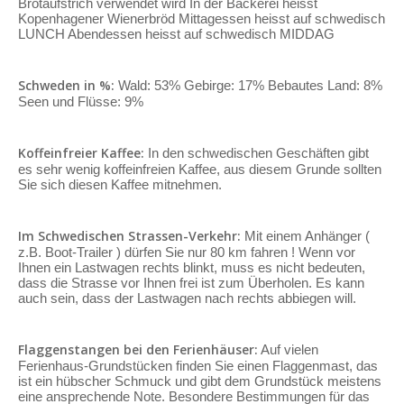
Brotaufstrich verwendet wird In der Bäckerei heisst
Kopenhagener Wienerbröd Mittagessen heisst auf schwedisch
LUNCH Abendessen heisst auf schwedisch MIDDAG
Schweden in %:
Wald: 53% Gebirge: 17% Bebautes Land: 8%
Seen und Flüsse: 9%
Koffeinfreier Kaffee:
In den schwedischen Geschäften gibt
es sehr wenig koffeinfreien Kaffee, aus diesem Grunde sollten
Sie sich diesen Kaffee mitnehmen.
Im Schwedischen Strassen-Verkehr:
Mit einem Anhänger (
z.B. Boot-Trailer ) dürfen Sie nur 80 km fahren ! Wenn vor
Ihnen ein Lastwagen rechts blinkt, muss es nicht bedeuten,
dass die Strasse vor Ihnen frei ist zum Überholen. Es kann
auch sein, dass der Lastwagen nach rechts abbiegen will.
Flaggenstangen bei den Ferienhäuser:
Auf vielen
Ferienhaus-Grundstücken finden Sie einen Flaggenmast, das
ist ein hübscher Schmuck und gibt dem Grundstück meistens
eine ansprechende Note. Besondere Bestimmungen für das