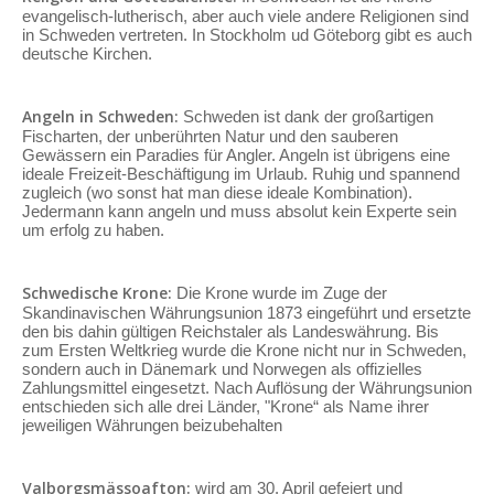
evangelisch-lutherisch, aber auch viele andere Religionen sind
in Schweden vertreten. In Stockholm ud Göteborg gibt es auch
deutsche Kirchen.
Angeln in Schweden:
Schweden ist dank der großartigen
Fischarten, der unberührten Natur und den sauberen
Gewässern ein Paradies für Angler. Angeln ist übrigens eine
ideale Freizeit-Beschäftigung im Urlaub. Ruhig und spannend
zugleich (wo sonst hat man diese ideale Kombination).
Jedermann kann angeln und muss absolut kein Experte sein
um erfolg zu haben.
Schwedische Krone:
Die Krone wurde im Zuge der
Skandinavischen Währungsunion 1873 eingeführt und ersetzte
den bis dahin gültigen Reichstaler als Landeswährung. Bis
zum Ersten Weltkrieg wurde die Krone nicht nur in Schweden,
sondern auch in Dänemark und Norwegen als offizielles
Zahlungsmittel eingesetzt. Nach Auflösung der Währungsunion
entschieden sich alle drei Länder, "Krone“ als Name ihrer
jeweiligen Währungen beizubehalten
Valborgsmässoafton:
wird am 30. April gefeiert und