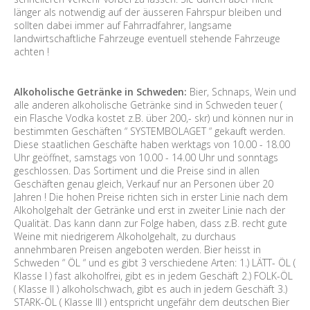
länger als notwendig auf der äusseren Fahrspur bleiben und
sollten dabei immer auf Fahrradfahrer, langsame
landwirtschaftliche Fahrzeuge eventuell stehende Fahrzeuge
achten !
Alkoholische Getränke in Schweden:
Bier, Schnaps, Wein und
alle anderen alkoholische Getränke sind in Schweden teuer (
ein Flasche Vodka kostet z.B. über 200,- skr) und können nur in
bestimmten Geschäften “ SYSTEMBOLAGET “ gekauft werden.
Diese staatlichen Geschäfte haben werktags von 10.00 - 18.00
Uhr geöffnet, samstags von 10.00 - 14.00 Uhr und sonntags
geschlossen. Das Sortiment und die Preise sind in allen
Geschäften genau gleich, Verkauf nur an Personen über 20
Jahren ! Die hohen Preise richten sich in erster Linie nach dem
Alkoholgehalt der Getränke und erst in zweiter Linie nach der
Qualität. Das kann dann zur Folge haben, dass z.B. recht gute
Weine mit niedrigerem Alkoholgehalt, zu durchaus
annehmbaren Preisen angeboten werden. Bier heisst in
Schweden “ ÖL “ und es gibt 3 verschiedene Arten: 1.) LÄTT- ÖL (
Klasse I ) fast alkoholfrei, gibt es in jedem Geschäft 2.) FOLK-ÖL
( Klasse II ) alkoholschwach, gibt es auch in jedem Geschäft 3.)
STARK-ÖL ( Klasse III ) entspricht ungefähr dem deutschen Bier