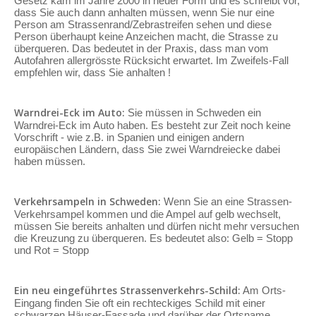
Gesetz kam im Jahre 2000 in neuer Form und es schreibt vor,
dass Sie auch dann anhalten müssen, wenn Sie nur eine
Person am Strassenrand/Zebrastreifen sehen und diese
Person überhaupt keine Anzeichen macht, die Strasse zu
überqueren. Das bedeutet in der Praxis, dass man vom
Autofahren allergrösste Rücksicht erwartet. Im Zweifels-Fall
empfehlen wir, dass Sie anhalten !
Warndrei-Eck im Auto:
Sie müssen in Schweden ein
Warndrei-Eck im Auto haben. Es besteht zur Zeit noch keine
Vorschrift - wie z.B. in Spanien und einigen andern
europäischen Ländern, dass Sie zwei Warndreiecke dabei
haben müssen.
Verkehrsampeln in Schweden:
Wenn Sie an eine Strassen-
Verkehrsampel kommen und die Ampel auf gelb wechselt,
müssen Sie bereits anhalten und dürfen nicht mehr versuchen
die Kreuzung zu überqueren. Es bedeutet also: Gelb = Stopp
und Rot = Stopp
Ein neu eingeführtes Strassenverkehrs-Schild:
Am Orts-
Eingang finden Sie oft ein rechteckiges Schild mit einer
schwarzen Häuser-Fassade und darüber der Ortsname.