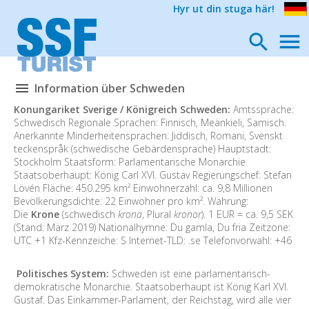
Hyr ut din stuga här!
Information über Schweden
Konungariket Sverige / Königreich Schweden:
Amtssprache:
Schwedisch Regionale Sprachen: Finnisch, Meänkieli, Samisch.
Anerkannte Minderheitensprachen: Jiddisch, Romani, Svenskt
teckenspråk (schwedische Gebärdensprache) Hauptstadt:
Stockholm Staatsform: Parlamentarische Monarchie
Staatsoberhaupt: König Carl XVI. Gustav Regierungschef: Stefan
Lövén Fläche: 450.295 km² Einwohnerzahl: ca. 9,8 Millionen
Bevölkerungsdichte: 22 Einwohner pro km². Währung:
Die
Krone
(schwedisch
krona
, Plural
kronor
). 1 EUR = ca. 9,5 SEK
(Stand: März 2019) Nationalhymne: Du gamla, Du fria Zeitzone:
UTC +1 Kfz-Kennzeiche: S Internet-TLD: .se Telefonvorwahl: +46
Politisches System:
Schweden ist eine parlamentarisch-
demokratische Monarchie. Staatsoberhaupt ist König Karl XVI.
Gustaf. Das Einkammer-Parlament, der Reichstag, wird alle vier