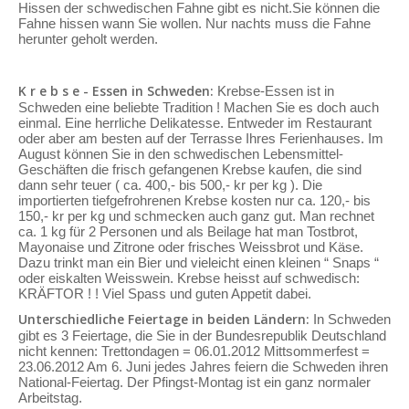
Hissen der schwedischen Fahne gibt es nicht.Sie können die
Fahne hissen wann Sie wollen. Nur nachts muss die Fahne
herunter geholt werden.
K r e b s e - Essen in Schweden:
Krebse-Essen ist in
Schweden eine beliebte Tradition ! Machen Sie es doch auch
einmal. Eine herrliche Delikatesse. Entweder im Restaurant
oder aber am besten auf der Terrasse Ihres Ferienhauses. Im
August können Sie in den schwedischen Lebensmittel-
Geschäften die frisch gefangenen Krebse kaufen, die sind
dann sehr teuer ( ca. 400,- bis 500,- kr per kg ). Die
importierten tiefgefrohrenen Krebse kosten nur ca. 120,- bis
150,- kr per kg und schmecken auch ganz gut. Man rechnet
ca. 1 kg für 2 Personen und als Beilage hat man Tostbrot,
Mayonaise und Zitrone oder frisches Weissbrot und Käse.
Dazu trinkt man ein Bier und vieleicht einen kleinen “ Snaps “
oder eiskalten Weisswein. Krebse heisst auf schwedisch:
KRÄFTOR ! ! Viel Spass und guten Appetit dabei.
Unterschiedliche Feiertage in beiden Ländern:
In Schweden
gibt es 3 Feiertage, die Sie in der Bundesrepublik Deutschland
nicht kennen: Trettondagen = 06.01.2012 Mittsommerfest =
23.06.2012 Am 6. Juni jedes Jahres feiern die Schweden ihren
National-Feiertag. Der Pfingst-Montag ist ein ganz normaler
Arbeitstag.