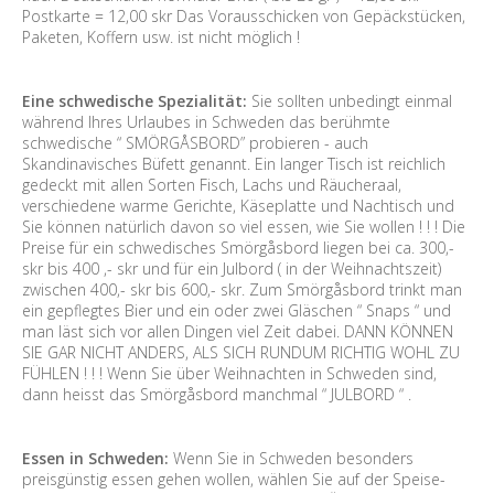
Postkarte = 12,00 skr Das Vorausschicken von Gepäckstücken,
Paketen, Koffern usw. ist nicht möglich !
Eine schwedische Spezialität:
Sie sollten unbedingt einmal
während Ihres Urlaubes in Schweden das berühmte
schwedische “ SMÖRGÅSBORD” probieren - auch
Skandinavisches Büfett genannt. Ein langer Tisch ist reichlich
gedeckt mit allen Sorten Fisch, Lachs und Räucheraal,
verschiedene warme Gerichte, Käseplatte und Nachtisch und
Sie können natürlich davon so viel essen, wie Sie wollen ! ! ! Die
Preise für ein schwedisches Smörgåsbord liegen bei ca. 300,-
skr bis 400 ,- skr und für ein Julbord ( in der Weihnachtszeit)
zwischen 400,- skr bis 600,- skr. Zum Smörgåsbord trinkt man
ein gepflegtes Bier und ein oder zwei Gläschen “ Snaps “ und
man läst sich vor allen Dingen viel Zeit dabei. DANN KÖNNEN
SIE GAR NICHT ANDERS, ALS SICH RUNDUM RICHTIG WOHL ZU
FÜHLEN ! ! ! Wenn Sie über Weihnachten in Schweden sind,
dann heisst das Smörgåsbord manchmal “ JULBORD “ .
Essen in Schweden:
Wenn Sie in Schweden besonders
preisgünstig essen gehen wollen, wählen Sie auf der Speise-