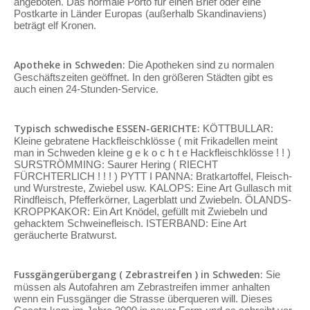
angeboten. Das normale Porto für einen Brief oder eine
Postkarte in Länder Europas (außerhalb Skandinaviens)
beträgt elf Kronen.
Apotheke in Schweden:
Die Apotheken sind zu normalen
Geschäftszeiten geöffnet. In den größeren Städten gibt es
auch einen 24-Stunden-Service.
Typisch schwedische ESSEN-GERICHTE:
KÖTTBULLAR:
Kleine gebratene Hackfleischklösse ( mit Frikadellen meint
man in Schweden kleine g e k o c h t e Hackfleischklösse ! ! )
SURSTRÖMMING: Saurer Hering ( RIECHT
FÜRCHTERLICH ! ! ! ) PYTT I PANNA: Bratkartoffel, Fleisch-
und Wurstreste, Zwiebel usw. KALOPS: Eine Art Gullasch mit
Rindfleisch, Pfefferkörner, Lagerblatt und Zwiebeln. ÖLANDS-
KROPPKAKOR: Ein Art Knödel, gefüllt mit Zwiebeln und
gehacktem Schweinefleisch. ISTERBAND: Eine Art
geräucherte Bratwurst.
Fussgängerübergang ( Zebrastreifen ) in Schweden:
Sie
müssen als Autofahren am Zebrastreifen immer anhalten
wenn ein Fussgänger die Strasse überqueren will. Dieses