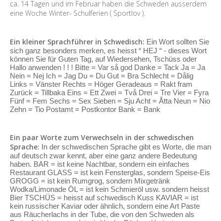
ca. 14 Tagen und im Februar haben die Schweden ausserdem
eine Woche Winter- Schulferien ( Sportlov ).
Ein kleiner Sprachführer in Schwedisch:
Ein Wort sollten Sie
sich ganz besonders merken, es heisst “ HEJ “ - dieses Wort
können Sie für Guten Tag, auf Wiedersehen, Tschüss oder
Hallo anwenden ! ! ! Bitte = Var så god Danke = Tack Ja = Ja
Nein = Nej Ich = Jag Du = Du Gut = Bra Schlecht = Dålig
Links = Vänster Rechts = Höger Geradeaus = Rakt fram
Zurück = Tillbaka Eins = Ett Zwei = Två Drei = Tre Vier = Fyra
Fünf = Fem Sechs = Sex Sieben = Sju Acht = Åtta Neun = Nio
Zehn = Tio Postamt = Postkontor Bank = Bank
Ein paar Worte zum Verwechseln in der schwedischen
Sprache:
In der schwedischen Sprache gibt es Worte, die man
auf deutsch zwar kennt, aber eine ganz andere Bedeutung
haben. BAR = ist keine Nachtbar, sondern ein einfaches
Restaurant GLASS = ist kein Fensterglas, sondern Speise-Eis
GROGG = ist kein Rumgrog, sondern Mixgetränk
Wodka/Limonade ÖL = ist kein Schmieröl usw. sondern heisst
Bier TSCHÜS = heisst auf schwedisch Kuss KAVIAR = ist
kein russischer Kaviar oder ähnlich, sondern eine Art Paste
aus Räucherlachs in der Tube, die von den Schweden als