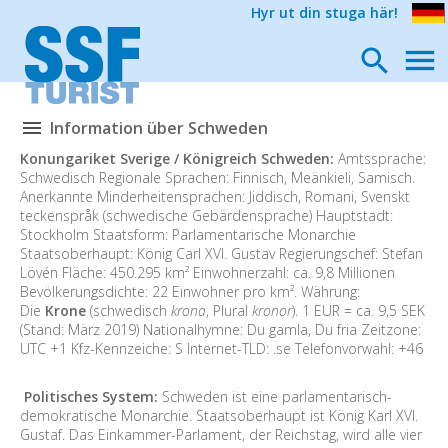
Hyr ut din stuga här!
Information über Schweden
Konungariket Sverige / Königreich Schweden:
Amtssprache:
Schwedisch Regionale Sprachen: Finnisch, Meänkieli, Samisch.
Anerkannte Minderheitensprachen: Jiddisch, Romani, Svenskt
teckenspråk (schwedische Gebärdensprache) Hauptstadt:
Stockholm Staatsform: Parlamentarische Monarchie
Staatsoberhaupt: König Carl XVI. Gustav Regierungschef: Stefan
Lövén Fläche: 450.295 km² Einwohnerzahl: ca. 9,8 Millionen
Bevölkerungsdichte: 22 Einwohner pro km². Währung:
Die
Krone
(schwedisch
krona
, Plural
kronor
). 1 EUR = ca. 9,5 SEK
(Stand: März 2019) Nationalhymne: Du gamla, Du fria Zeitzone:
UTC +1 Kfz-Kennzeiche: S Internet-TLD: .se Telefonvorwahl: +46
Politisches System:
Schweden ist eine parlamentarisch-
demokratische Monarchie. Staatsoberhaupt ist König Karl XVI.
Gustaf. Das Einkammer-Parlament, der Reichstag, wird alle vier