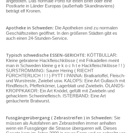
angeboten. Das normale Porto für einen Brief oder eine
Postkarte in Länder Europas (außerhalb Skandinaviens)
beträgt elf Kronen.
Apotheke in Schweden:
Die Apotheken sind zu normalen
Geschäftszeiten geöffnet. In den größeren Städten gibt es
auch einen 24-Stunden-Service.
Typisch schwedische ESSEN-GERICHTE:
KÖTTBULLAR:
Kleine gebratene Hackfleischklösse ( mit Frikadellen meint
man in Schweden kleine g e k o c h t e Hackfleischklösse ! ! )
SURSTRÖMMING: Saurer Hering ( RIECHT
FÜRCHTERLICH ! ! ! ) PYTT I PANNA: Bratkartoffel, Fleisch-
und Wurstreste, Zwiebel usw. KALOPS: Eine Art Gullasch mit
Rindfleisch, Pfefferkörner, Lagerblatt und Zwiebeln. ÖLANDS-
KROPPKAKOR: Ein Art Knödel, gefüllt mit Zwiebeln und
gehacktem Schweinefleisch. ISTERBAND: Eine Art
geräucherte Bratwurst.
Fussgängerübergang ( Zebrastreifen ) in Schweden:
Sie
müssen als Autofahren am Zebrastreifen immer anhalten
wenn ein Fussgänger die Strasse überqueren will. Dieses