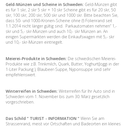
Geld-Münzen und Scheine in Schweden:
Geld-Münzen gibt
es für 1 skr, 2 skr 5 skr + 10 skr Scheine gibt es für 20 skr, 50
skr, 100 skr, 200 skr, 500 skr und 1000 skr. Bitte beachten Sie,
dass 50- und 1000-Kronen-Scheine ohne (!) Folienrand seit
1.1.2014 nicht länger gültig sind. Parkautomaten nehmen” 1,-
skr und 5,- skr-Münzen und auch 10,- skr Münzen an. An
einigen Supermärkten werden die Einkaufswagen mit 5,- skr
und 10,- skr-Münzen eintriegelt.
Meierei-Produkte in Schweden:
Die schwedischen Meierei-
Produkte wie z.B. Trinkmilch, Quark, Butter, Yoghurt(Joggi in der
1-Liter Packung ), Blaubeer-Suppe, Nyponsuppe sind sehr
empfehlenswert.
Winterreifen in Schweden:
Winterreifen für Ihr Auto sind in
Schweden vom 1. November bis zum 30. März gesetzlich
vorgeschrieben.
Das Schild “ TURIST - INFORMATION “
Wenn Sie am
Strassenrand, meist vor Ortschaften und Badeorten ein kleines