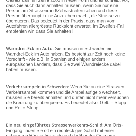
Gesetz kam im Jahre 2000 in neuer Form und es schreibt vor,
dass Sie auch dann anhalten müssen, wenn Sie nur eine
Person am Strassenrand/Zebrastreifen sehen und diese
Person überhaupt keine Anzeichen macht, die Strasse zu
überqueren. Das bedeutet in der Praxis, dass man vom
Autofahren allergrösste Rücksicht erwartet. Im Zweifels-Fall
empfehlen wir, dass Sie anhalten !
Warndrei-Eck im Auto:
Sie müssen in Schweden ein
Warndrei-Eck im Auto haben. Es besteht zur Zeit noch keine
Vorschrift - wie z.B. in Spanien und einigen andern
europäischen Ländern, dass Sie zwei Warndreiecke dabei
haben müssen.
Verkehrsampeln in Schweden:
Wenn Sie an eine Strassen-
Verkehrsampel kommen und die Ampel auf gelb wechselt,
müssen Sie bereits anhalten und dürfen nicht mehr versuchen
die Kreuzung zu überqueren. Es bedeutet also: Gelb = Stopp
und Rot = Stopp
Ein neu eingeführtes Strassenverkehrs-Schild:
Am Orts-
Eingang finden Sie oft ein rechteckiges Schild mit einer
schwarzen Häuser-Fassade und darüber der Ortsname.