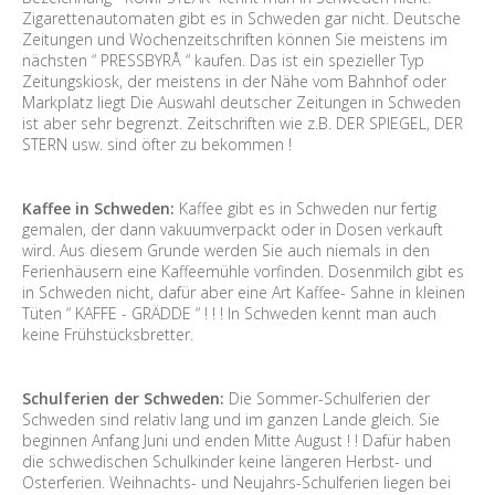
Zigarettenautomaten gibt es in Schweden gar nicht. Deutsche
Zeitungen und Wochenzeitschriften können Sie meistens im
nächsten “ PRESSBYRÅ “ kaufen. Das ist ein spezieller Typ
Zeitungskiosk, der meistens in der Nähe vom Bahnhof oder
Markplatz liegt Die Auswahl deutscher Zeitungen in Schweden
ist aber sehr begrenzt. Zeitschriften wie z.B. DER SPIEGEL, DER
STERN usw. sind öfter zu bekommen !
Kaffee in Schweden:
Kaffee gibt es in Schweden nur fertig
gemalen, der dann vakuumverpackt oder in Dosen verkauft
wird. Aus diesem Grunde werden Sie auch niemals in den
Ferienhäusern eine Kaffeemühle vorfinden. Dosenmilch gibt es
in Schweden nicht, dafür aber eine Art Kaffee- Sahne in kleinen
Tüten “ KAFFE - GRÄDDE “ ! ! ! In Schweden kennt man auch
keine Frühstücksbretter.
Schulferien der Schweden:
Die Sommer-Schulferien der
Schweden sind relativ lang und im ganzen Lande gleich. Sie
beginnen Anfang Juni und enden Mitte August ! ! Dafür haben
die schwedischen Schulkinder keine längeren Herbst- und
Osterferien. Weihnachts- und Neujahrs-Schulferien liegen bei