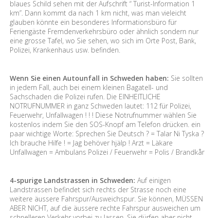
blaues Schild sehen mit der Aufschrift “ Turist-Information 1
km”. Dann kommt da nach 1 km nicht, was man vieleicht
glauben könnte ein besonderes Informationsbüro für
Feriengäste Fremdenverkehrsbüro oder ähnlich sondern nur
eine grosse Tafel, wo Sie sehen, wo sich im Orte Post, Bank,
Polizei, Krankenhaus usw. befinden.
Wenn Sie einen Autounfall in Schweden haben:
Sie sollten
in jedem Fall, auch bei einem kleinen Bagatell- und
Sachschaden die Polizei rufen. Die EINHEITLICHE
NOTRUFNUMMER in ganz Schweden lautet: 112 für Polizei,
Feuerwehr, Unfallwagen ! ! ! Diese Notrufnummer wählen Sie
kostenlos indem Sie den SOS-Knopf am Telefon drücken. ein
paar wichtige Worte: Sprechen Sie Deutsch ? = Talar Ni Tyska ?
Ich brauche Hilfe ! = Jag behöver hjälp ! Arzt = Läkare
Unfallwagen = Ambulans Polizei / Feuerwehr = Polis / Brandkår
4-spurige Landstrassen in Schweden:
Auf einigen
Landstrassen befindet sich rechts der Strasse noch eine
weitere äussere Fahrspur/Ausweichspur. Sie können, MÜSSEN
ABER NICHT, auf die äussere rechte Fahrspur ausweichen um
schnelleren Verkehr vorbei zu lassen. Sie dürfen aber nicht