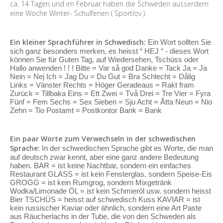
ca. 14 Tagen und im Februar haben die Schweden ausserdem
eine Woche Winter- Schulferien ( Sportlov ).
Ein kleiner Sprachführer in Schwedisch:
Ein Wort sollten Sie
sich ganz besonders merken, es heisst “ HEJ “ - dieses Wort
können Sie für Guten Tag, auf Wiedersehen, Tschüss oder
Hallo anwenden ! ! ! Bitte = Var så god Danke = Tack Ja = Ja
Nein = Nej Ich = Jag Du = Du Gut = Bra Schlecht = Dålig
Links = Vänster Rechts = Höger Geradeaus = Rakt fram
Zurück = Tillbaka Eins = Ett Zwei = Två Drei = Tre Vier = Fyra
Fünf = Fem Sechs = Sex Sieben = Sju Acht = Åtta Neun = Nio
Zehn = Tio Postamt = Postkontor Bank = Bank
Ein paar Worte zum Verwechseln in der schwedischen
Sprache:
In der schwedischen Sprache gibt es Worte, die man
auf deutsch zwar kennt, aber eine ganz andere Bedeutung
haben. BAR = ist keine Nachtbar, sondern ein einfaches
Restaurant GLASS = ist kein Fensterglas, sondern Speise-Eis
GROGG = ist kein Rumgrog, sondern Mixgetränk
Wodka/Limonade ÖL = ist kein Schmieröl usw. sondern heisst
Bier TSCHÜS = heisst auf schwedisch Kuss KAVIAR = ist
kein russischer Kaviar oder ähnlich, sondern eine Art Paste
aus Räucherlachs in der Tube, die von den Schweden als