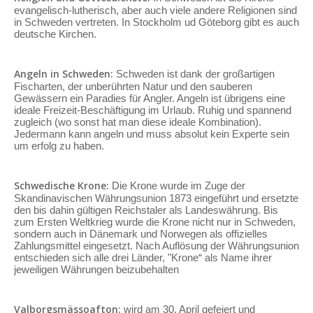
evangelisch-lutherisch, aber auch viele andere Religionen sind
in Schweden vertreten. In Stockholm ud Göteborg gibt es auch
deutsche Kirchen.
Angeln in Schweden:
Schweden ist dank der großartigen
Fischarten, der unberührten Natur und den sauberen
Gewässern ein Paradies für Angler. Angeln ist übrigens eine
ideale Freizeit-Beschäftigung im Urlaub. Ruhig und spannend
zugleich (wo sonst hat man diese ideale Kombination).
Jedermann kann angeln und muss absolut kein Experte sein
um erfolg zu haben.
Schwedische Krone:
Die Krone wurde im Zuge der
Skandinavischen Währungsunion 1873 eingeführt und ersetzte
den bis dahin gültigen Reichstaler als Landeswährung. Bis
zum Ersten Weltkrieg wurde die Krone nicht nur in Schweden,
sondern auch in Dänemark und Norwegen als offizielles
Zahlungsmittel eingesetzt. Nach Auflösung der Währungsunion
entschieden sich alle drei Länder, "Krone“ als Name ihrer
jeweiligen Währungen beizubehalten
Valborgsmässoafton:
wird am 30. April gefeiert und