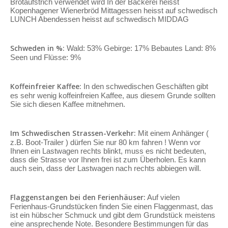
Brotaufstrich verwendet wird In der Bäckerei heisst
Kopenhagener Wienerbröd Mittagessen heisst auf schwedisch
LUNCH Abendessen heisst auf schwedisch MIDDAG
Schweden in %:
Wald: 53% Gebirge: 17% Bebautes Land: 8%
Seen und Flüsse: 9%
Koffeinfreier Kaffee:
In den schwedischen Geschäften gibt
es sehr wenig koffeinfreien Kaffee, aus diesem Grunde sollten
Sie sich diesen Kaffee mitnehmen.
Im Schwedischen Strassen-Verkehr:
Mit einem Anhänger (
z.B. Boot-Trailer ) dürfen Sie nur 80 km fahren ! Wenn vor
Ihnen ein Lastwagen rechts blinkt, muss es nicht bedeuten,
dass die Strasse vor Ihnen frei ist zum Überholen. Es kann
auch sein, dass der Lastwagen nach rechts abbiegen will.
Flaggenstangen bei den Ferienhäuser:
Auf vielen
Ferienhaus-Grundstücken finden Sie einen Flaggenmast, das
ist ein hübscher Schmuck und gibt dem Grundstück meistens
eine ansprechende Note. Besondere Bestimmungen für das