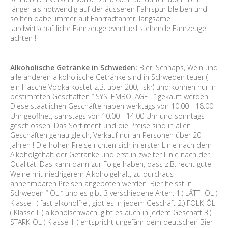
länger als notwendig auf der äusseren Fahrspur bleiben und
sollten dabei immer auf Fahrradfahrer, langsame
landwirtschaftliche Fahrzeuge eventuell stehende Fahrzeuge
achten !
Alkoholische Getränke in Schweden:
Bier, Schnaps, Wein und
alle anderen alkoholische Getränke sind in Schweden teuer (
ein Flasche Vodka kostet z.B. über 200,- skr) und können nur in
bestimmten Geschäften “ SYSTEMBOLAGET “ gekauft werden.
Diese staatlichen Geschäfte haben werktags von 10.00 - 18.00
Uhr geöffnet, samstags von 10.00 - 14.00 Uhr und sonntags
geschlossen. Das Sortiment und die Preise sind in allen
Geschäften genau gleich, Verkauf nur an Personen über 20
Jahren ! Die hohen Preise richten sich in erster Linie nach dem
Alkoholgehalt der Getränke und erst in zweiter Linie nach der
Qualität. Das kann dann zur Folge haben, dass z.B. recht gute
Weine mit niedrigerem Alkoholgehalt, zu durchaus
annehmbaren Preisen angeboten werden. Bier heisst in
Schweden “ ÖL “ und es gibt 3 verschiedene Arten: 1.) LÄTT- ÖL (
Klasse I ) fast alkoholfrei, gibt es in jedem Geschäft 2.) FOLK-ÖL
( Klasse II ) alkoholschwach, gibt es auch in jedem Geschäft 3.)
STARK-ÖL ( Klasse III ) entspricht ungefähr dem deutschen Bier