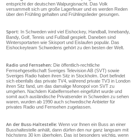
entspricht der deutschen Walpurgisnacht. Das Volk
versammelt sich um große Lagerfeuer und es werden Reden
über den Frühling gehalten und Frühlingslieder gesungen.
Sport:
In Schweden wird viel Eishockey, Handball, Innebandy,
Bandy, Golf, Tennis und Fußball gespielt. Daneben sind
Wintersportarten wie Skisport und Eislaufen populär. Das
Eishockeyteam Schwedens gehört zu den besten der Welt.
Radio und Fernsehen:
Die öffentlich-rechtliche
Fernsehgesellschaft Sveriges Television AB (SVT) sowie
Sveriges Radio haben ihren Sitz in Stockholm. Dort befindet
sich ebenfalls das private TV4, während private TV3 in London
ihren Sitz fand, um das damalige Monopol von SVT zu
umgehen. Nachdem Kabelfernsehen eingeführt wurde und
somit auch ausländische Privatsender in Schweden zu sehen
waren, wurden ab 1990 auch schwedische Anbieter für
privates Radio und Fernsehen zugelassen.
An der Buss-Haltestelle:
Wenn vor Ihnen ein Buss an einer
Busshaltestelle anhält, dann dürfen den nur ganz langsam mit
höchstens 30 km überholen. Das ist besonders wichtig, wenn