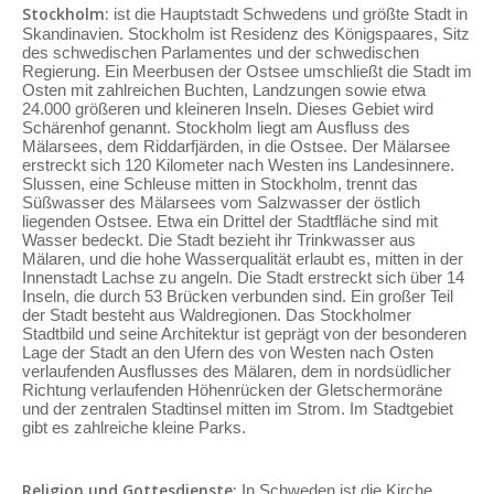
Stockholm:
ist die Hauptstadt Schwedens und größte Stadt in
Skandinavien. Stockholm ist Residenz des Königspaares, Sitz
des schwedischen Parlamentes und der schwedischen
Regierung. Ein Meerbusen der Ostsee umschließt die Stadt im
Osten mit zahlreichen Buchten, Landzungen sowie etwa
24.000 größeren und kleineren Inseln. Dieses Gebiet wird
Schärenhof genannt. Stockholm liegt am Ausfluss des
Mälarsees, dem Riddarfjärden, in die Ostsee. Der Mälarsee
erstreckt sich 120 Kilometer nach Westen ins Landesinnere.
Slussen, eine Schleuse mitten in Stockholm, trennt das
Süßwasser des Mälarsees vom Salzwasser der östlich
liegenden Ostsee. Etwa ein Drittel der Stadtfläche sind mit
Wasser bedeckt. Die Stadt bezieht ihr Trinkwasser aus
Mälaren, und die hohe Wasserqualität erlaubt es, mitten in der
Innenstadt Lachse zu angeln. Die Stadt erstreckt sich über 14
Inseln, die durch 53 Brücken verbunden sind. Ein großer Teil
der Stadt besteht aus Waldregionen. Das Stockholmer
Stadtbild und seine Architektur ist geprägt von der besonderen
Lage der Stadt an den Ufern des von Westen nach Osten
verlaufenden Ausflusses des Mälaren, dem in nordsüdlicher
Richtung verlaufenden Höhenrücken der Gletschermoräne
und der zentralen Stadtinsel mitten im Strom. Im Stadtgebiet
gibt es zahlreiche kleine Parks.
Religion und Gottesdienste:
In Schweden ist die Kirche