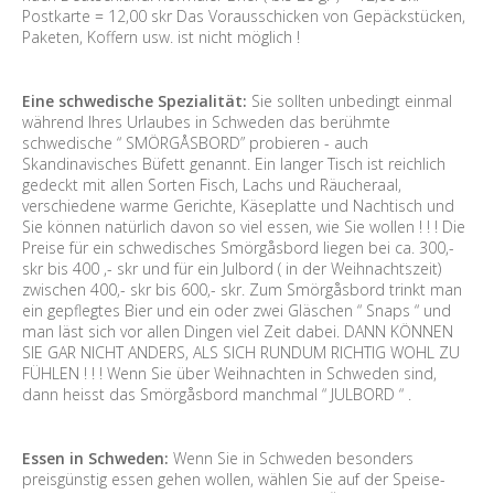
Postkarte = 12,00 skr Das Vorausschicken von Gepäckstücken,
Paketen, Koffern usw. ist nicht möglich !
Eine schwedische Spezialität:
Sie sollten unbedingt einmal
während Ihres Urlaubes in Schweden das berühmte
schwedische “ SMÖRGÅSBORD” probieren - auch
Skandinavisches Büfett genannt. Ein langer Tisch ist reichlich
gedeckt mit allen Sorten Fisch, Lachs und Räucheraal,
verschiedene warme Gerichte, Käseplatte und Nachtisch und
Sie können natürlich davon so viel essen, wie Sie wollen ! ! ! Die
Preise für ein schwedisches Smörgåsbord liegen bei ca. 300,-
skr bis 400 ,- skr und für ein Julbord ( in der Weihnachtszeit)
zwischen 400,- skr bis 600,- skr. Zum Smörgåsbord trinkt man
ein gepflegtes Bier und ein oder zwei Gläschen “ Snaps “ und
man läst sich vor allen Dingen viel Zeit dabei. DANN KÖNNEN
SIE GAR NICHT ANDERS, ALS SICH RUNDUM RICHTIG WOHL ZU
FÜHLEN ! ! ! Wenn Sie über Weihnachten in Schweden sind,
dann heisst das Smörgåsbord manchmal “ JULBORD “ .
Essen in Schweden:
Wenn Sie in Schweden besonders
preisgünstig essen gehen wollen, wählen Sie auf der Speise-