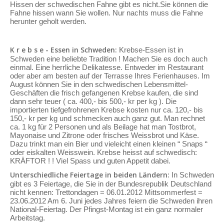
Hissen der schwedischen Fahne gibt es nicht.Sie können die
Fahne hissen wann Sie wollen. Nur nachts muss die Fahne
herunter geholt werden.
K r e b s e - Essen in Schweden:
Krebse-Essen ist in
Schweden eine beliebte Tradition ! Machen Sie es doch auch
einmal. Eine herrliche Delikatesse. Entweder im Restaurant
oder aber am besten auf der Terrasse Ihres Ferienhauses. Im
August können Sie in den schwedischen Lebensmittel-
Geschäften die frisch gefangenen Krebse kaufen, die sind
dann sehr teuer ( ca. 400,- bis 500,- kr per kg ). Die
importierten tiefgefrohrenen Krebse kosten nur ca. 120,- bis
150,- kr per kg und schmecken auch ganz gut. Man rechnet
ca. 1 kg für 2 Personen und als Beilage hat man Tostbrot,
Mayonaise und Zitrone oder frisches Weissbrot und Käse.
Dazu trinkt man ein Bier und vieleicht einen kleinen “ Snaps “
oder eiskalten Weisswein. Krebse heisst auf schwedisch:
KRÄFTOR ! ! Viel Spass und guten Appetit dabei.
Unterschiedliche Feiertage in beiden Ländern:
In Schweden
gibt es 3 Feiertage, die Sie in der Bundesrepublik Deutschland
nicht kennen: Trettondagen = 06.01.2012 Mittsommerfest =
23.06.2012 Am 6. Juni jedes Jahres feiern die Schweden ihren
National-Feiertag. Der Pfingst-Montag ist ein ganz normaler
Arbeitstag.