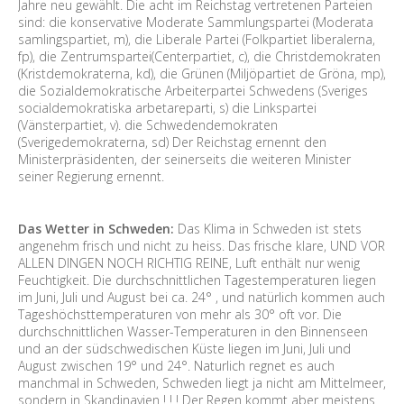
Jahre neu gewählt. Die acht im Reichstag vertretenen Parteien
sind: die konservative Moderate Sammlungspartei (Moderata
samlingspartiet, m), die Liberale Partei (Folkpartiet liberalerna,
fp), die Zentrumspartei(Centerpartiet, c), die Christdemokraten
(Kristdemokraterna, kd), die Grünen (Miljöpartiet de Gröna, mp),
die Sozialdemokratische Arbeiterpartei Schwedens (Sveriges
socialdemokratiska arbetareparti, s) die Linkspartei
(Vänsterpartiet, v). die Schwedendemokraten
(Sverigedemokraterna, sd) Der Reichstag ernennt den
Ministerpräsidenten, der seinerseits die weiteren Minister
seiner Regierung ernennt.
Das Wetter in Schweden:
Das Klima in Schweden ist stets
angenehm frisch und nicht zu heiss. Das frische klare, UND VOR
ALLEN DINGEN NOCH RICHTIG REINE, Luft enthält nur wenig
Feuchtigkeit. Die durchschnittlichen Tagestemperaturen liegen
im Juni, Juli und August bei ca. 24° , und natürlich kommen auch
Tageshöchsttemperaturen von mehr als 30° oft vor. Die
durchschnittlichen Wasser-Temperaturen in den Binnenseen
und an der südschwedischen Küste liegen im Juni, Juli und
August zwischen 19° und 24°. Naturlich regnet es auch
manchmal in Schweden, Schweden liegt ja nicht am Mittelmeer,
sondern in Skandinavien ! ! ! Der Regen kommt aber meistens