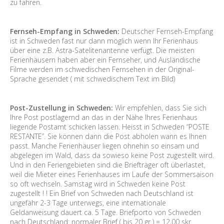
zu fahren.
Fernseh-Empfang in Schweden:
Deutscher Fernseh-Empfang
ist in Schweden fast nur dann möglich wenn Ihr Ferienhaus
über eine z.B. Astra-Satelitenantenne verfügt. Die meisten
Ferienhäusern haben aber ein Fernseher, und Ausländische
Filme werden im schwedischen Fernsehen in der Original-
Sprache gesendet ( mit schwedischem Text im Bild)
Post-Zustellung in Schweden:
Wir empfehlen, dass Sie sich
Ihre Post postlagernd an das in der Nähe Ihres Ferienhaus
liegende Postamt schicken lassen. Heisst in Schweden “POSTE
RESTANTE”. Sie können dann die Post abholen wann es Ihnen
passt. Manche Ferienhäuser liegen ohnehin so einsam und
abgelegen im Wald, dass da sowieso keine Post zugestellt wird.
Und in den Feriengebieten sind die Briefträger oft überlastet,
weil die Mieter eines Ferienhauses im Laufe der Sommersaison
so oft wechseln. Samstag wird in Schweden keine Post
zugestellt ! ! Ein Brief von Schweden nach Deutschland ist
ungefähr 2-3 Tage unterwegs, eine internationale
Geldanweisung dauert ca. 5 Tage. Briefporto von Schweden
nach Deutschland: normaler Brief ( bis 20 gr ) = 12,00 skr