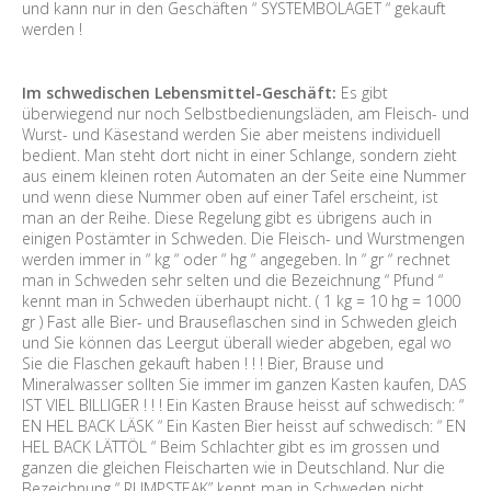
und kann nur in den Geschäften “ SYSTEMBOLAGET “ gekauft
werden !
Im schwedischen Lebensmittel-Geschäft:
Es gibt
überwiegend nur noch Selbstbedienungsläden, am Fleisch- und
Wurst- und Käsestand werden Sie aber meistens individuell
bedient. Man steht dort nicht in einer Schlange, sondern zieht
aus einem kleinen roten Automaten an der Seite eine Nummer
und wenn diese Nummer oben auf einer Tafel erscheint, ist
man an der Reihe. Diese Regelung gibt es übrigens auch in
einigen Postämter in Schweden. Die Fleisch- und Wurstmengen
werden immer in “ kg “ oder “ hg “ angegeben. In “ gr “ rechnet
man in Schweden sehr selten und die Bezeichnung “ Pfund “
kennt man in Schweden überhaupt nicht. ( 1 kg = 10 hg = 1000
gr ) Fast alle Bier- und Brauseflaschen sind in Schweden gleich
und Sie können das Leergut überall wieder abgeben, egal wo
Sie die Flaschen gekauft haben ! ! ! Bier, Brause und
Mineralwasser sollten Sie immer im ganzen Kasten kaufen, DAS
IST VIEL BILLIGER ! ! ! Ein Kasten Brause heisst auf schwedisch: “
EN HEL BACK LÄSK “ Ein Kasten Bier heisst auf schwedisch: “ EN
HEL BACK LÄTTÖL “ Beim Schlachter gibt es im grossen und
ganzen die gleichen Fleischarten wie in Deutschland. Nur die
Bezeichnung “ RUMPSTEAK” kennt man in Schweden nicht.