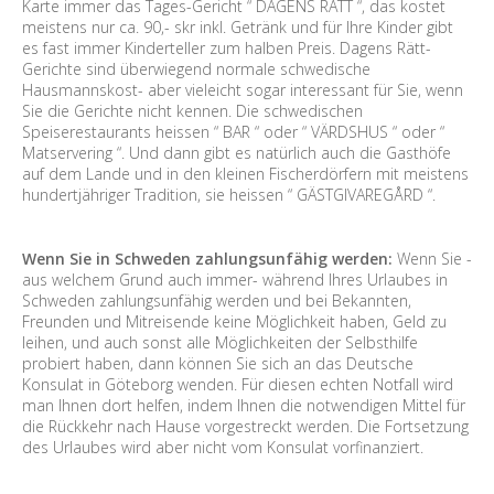
Karte immer das Tages-Gericht “ DAGENS RÄTT “, das kostet
meistens nur ca. 90,- skr inkl. Getränk und für Ihre Kinder gibt
es fast immer Kinderteller zum halben Preis. Dagens Rätt-
Gerichte sind überwiegend normale schwedische
Hausmannskost- aber vieleicht sogar interessant für Sie, wenn
Sie die Gerichte nicht kennen. Die schwedischen
Speiserestaurants heissen “ BAR “ oder “ VÄRDSHUS “ oder “
Matservering “. Und dann gibt es natürlich auch die Gasthöfe
auf dem Lande und in den kleinen Fischerdörfern mit meistens
hundertjähriger Tradition, sie heissen “ GÄSTGIVAREGÅRD “.
Wenn Sie in Schweden zahlungsunfähig werden:
Wenn Sie -
aus welchem Grund auch immer- während Ihres Urlaubes in
Schweden zahlungsunfähig werden und bei Bekannten,
Freunden und Mitreisende keine Möglichkeit haben, Geld zu
leihen, und auch sonst alle Möglichkeiten der Selbsthilfe
probiert haben, dann können Sie sich an das Deutsche
Konsulat in Göteborg wenden. Für diesen echten Notfall wird
man Ihnen dort helfen, indem Ihnen die notwendigen Mittel für
die Rückkehr nach Hause vorgestreckt werden. Die Fortsetzung
des Urlaubes wird aber nicht vom Konsulat vorfinanziert.