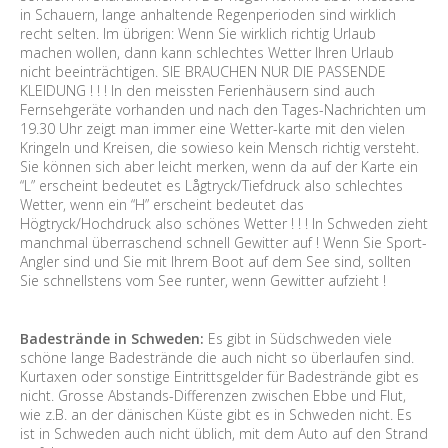
in Schauern, lange anhaltende Regenperioden sind wirklich
recht selten. Im übrigen: Wenn Sie wirklich richtig Urlaub
machen wollen, dann kann schlechtes Wetter Ihren Urlaub
nicht beeinträchtigen. SIE BRAUCHEN NUR DIE PASSENDE
KLEIDUNG ! ! ! In den meissten Ferienhäusern sind auch
Fernsehgeräte vorhanden und nach den Tages-Nachrichten um
19.30 Uhr zeigt man immer eine Wetter-karte mit den vielen
Kringeln und Kreisen, die sowieso kein Mensch richtig versteht.
Sie können sich aber leicht merken, wenn da auf der Karte ein
“L” erscheint bedeutet es Lågtryck/Tiefdruck also schlechtes
Wetter, wenn ein “H” erscheint bedeutet das
Högtryck/Hochdruck also schönes Wetter ! ! ! In Schweden zieht
manchmal überraschend schnell Gewitter auf ! Wenn Sie Sport-
Angler sind und Sie mit Ihrem Boot auf dem See sind, sollten
Sie schnellstens vom See runter, wenn Gewitter aufzieht !
Badestrände in Schweden:
Es gibt in Südschweden viele
schöne lange Badestrände die auch nicht so überlaufen sind.
Kurtaxen oder sonstige Eintrittsgelder für Badestrände gibt es
nicht. Grosse Abstands-Differenzen zwischen Ebbe und Flut,
wie z.B. an der dänischen Küste gibt es in Schweden nicht. Es
ist in Schweden auch nicht üblich, mit dem Auto auf den Strand