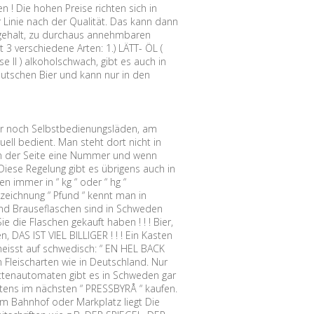
n ! Die hohen Preise richten sich in
r Linie nach der Qualität. Das kann dann
olgehalt, zu durchaus annehmbaren
 3 verschiedene Arten: 1.) LÄTT- ÖL (
sse II ) alkoholschwach, gibt es auch in
eutschen Bier und kann nur in den
r noch Selbstbedienungsläden, am
ell bedient. Man steht dort nicht in
an der Seite eine Nummer und wenn
Diese Regelung gibt es übrigens auch in
 immer in “ kg “ oder “ hg “
zeichnung “ Pfund “ kennt man in
 und Brauseflaschen sind in Schweden
 die Flaschen gekauft haben ! ! ! Bier,
DAS IST VIEL BILLIGER ! ! ! Ein Kasten
heisst auf schwedisch: “ EN HEL BACK
 Fleischarten wie in Deutschland. Nur
ttenautomaten gibt es in Schweden gar
tens im nächsten “ PRESSBYRÅ “ kaufen.
vom Bahnhof oder Markplatz liegt Die