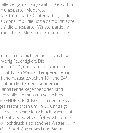
alle vier Jahre neu gewählt. Die acht im
mmlungspartei (Moderata
ie Zentrumspartei(Centerpartiet, c), die
 de Gröna, mp), die Sozialdemokratische
) die Linkspartei (Vänsterpartiet, v).
rnennt den Ministerpräsidenten, der
frisch und nicht zu heiss. Das frische
wenig Feuchtigkeit. Die
 bei ca. 24° , und natürlich kommen
chnittlichen Wasser-Temperaturen in
li und August zwischen 19° und 24°.
icht am Mittelmeer, sondern in
ge anhaltende Regenperioden sind
achen wollen, dann kann schlechtes
ASSENDE KLEIDUNG ! ! ! In den meissten
es-Nachrichten um 19.30 Uhr zeigt
e sowieso kein Mensch richtig versteht.
scheint bedeutet es Lågtryck/Tiefdruck
k/Hochdruck also schönes Wetter ! ! ! In
Sie Sport-Angler sind und Sie mit