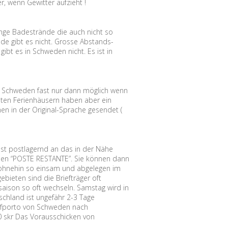
r, wenn Gewitter aufzieht !
nge Badestrände die auch nicht so
nde gibt es nicht. Grosse Abstands-
ibt es in Schweden nicht. Es ist in
.
n Schweden fast nur dann möglich wenn
isten Ferienhäusern haben aber ein
n in der Original-Sprache gesendet (
ost postlagernd an das in der Nähe
eden “POSTE RESTANTE”. Sie können dann
 ohnehin so einsam und abgelegen im
ebieten sind die Briefträger oft
saison so oft wechseln. Samstag wird in
schland ist ungefähr 2-3 Tage
iefporto von Schweden nach
,00 skr Das Vorausschicken von