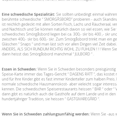
Eine schwedische Spezialität:
Sie sollten unbedingt einmal währe
berühmte schwedische “ SMÖRGÅSBORD” probieren - auch Skandinavis
ist reichlich gedeckt mit allen Sorten Fisch, Lachs und Räucheraal, 
und Nachtisch und Sie können natürlich davon so viel essen, wie Sie wol
schwedisches Smörgåsbord liegen bei ca. 300,- skr bis 400 ,- skr und 
zwischen 400,- skr bis 600,- skr. Zum Smörgåsbord trinkt man ein ge
Gläschen “ Snaps “ und man läst sich vor allen Dingen viel Zeit da
ANDERS, ALS SICH RUNDUM RICHTIG WOHL ZU FÜHLEN ! ! ! Wenn Sie 
dann heisst das Smörgåsbord manchmal “ JULBORD “ .
Essen in Schweden:
Wenn Sie in Schweden besonders preisgünstig e
Speise-Karte immer das Tages-Gericht “ DAGENS RÄTT “, das kostet me
und für Ihre Kinder gibt es fast immer Kinderteller zum halben Prei
normale schwedische Hausmannskost- aber vieleicht sogar interessant
kennen. Die schwedischen Speiserestaurants heissen “ BAR “ oder “ 
dann gibt es natürlich auch die Gasthöfe auf dem Lande und in den 
hundertjähriger Tradition, sie heissen “ GÄSTGIVAREGÅRD “.
Wenn Sie in Schweden zahlungsunfähig werden:
Wenn Sie -aus 