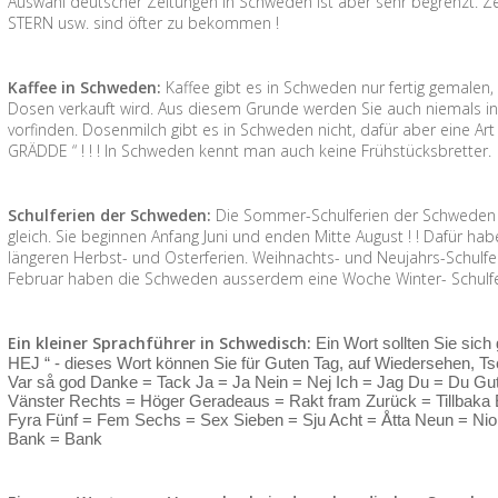
Auswahl deutscher Zeitungen in Schweden ist aber sehr begrenzt. Zei
STERN usw. sind öfter zu bekommen !
Kaffee in Schweden:
Kaffee gibt es in Schweden nur fertig gemalen
Dosen verkauft wird. Aus diesem Grunde werden Sie auch niemals i
vorfinden. Dosenmilch gibt es in Schweden nicht, dafür aber eine Art 
GRÄDDE “ ! ! ! In Schweden kennt man auch keine Frühstücksbretter.
Schulferien der Schweden:
Die Sommer-Schulferien der Schweden s
gleich. Sie beginnen Anfang Juni und enden Mitte August ! ! Dafür h
längeren Herbst- und Osterferien. Weihnachts- und Neujahrs-Schulfer
Februar haben die Schweden ausserdem eine Woche Winter- Schulferi
Ein kleiner Sprachführer in Schwedisch:
Ein Wort sollten Sie sich
HEJ “ - dieses Wort können Sie für Guten Tag, auf Wiedersehen, Tsc
Var så god Danke = Tack Ja = Ja Nein = Nej Ich = Jag Du = Du Gut
Vänster Rechts = Höger Geradeaus = Rakt fram Zurück = Tillbaka Ei
Fyra Fünf = Fem Sechs = Sex Sieben = Sju Acht = Åtta Neun = Nio
Bank = Bank