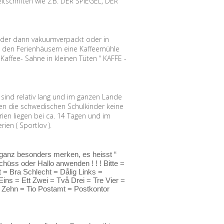
tschriften wie z.B. DER SPIEGEL, DER
, der dann vakuumverpackt oder in
n den Ferienhäusern eine Kaffeemühle
Kaffee- Sahne in kleinen Tüten “ KAFFE -
ind relativ lang und im ganzen Lande
aben die schwedischen Schulkinder keine
ien liegen bei ca. 14 Tagen und im
en ( Sportlov ).
 ganz besonders merken, es heisst “
hüss oder Hallo anwenden ! ! ! Bitte =
 = Bra Schlecht = Dålig Links =
ns = Ett Zwei = Två Drei = Tre Vier =
 Zehn = Tio Postamt = Postkontor