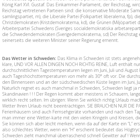
König Karl XVI. Gustaf. Das Einkammer-Parlament, der Reichstag, wird 
Reichstag vertretenen Parteien sind: die konservative Moderate Sa
samlingspartiet, m), die Liberale Partei (Folkpartiet liberalerna, fp), d
Christdemokraten (Kristdemokraterna, kd), die Grünen (Miljöpartiet
Arbeiterpartei Schwedens (Sveriges socialdemokratiska arbetareparti, s
die Schwedendemokraten (Sverigedemokraterna, sd) Der Reichstag e
seinerseits die weiteren Minister seiner Regierung ernennt.
Das Wetter in Schweden:
Das Klima in Schweden ist stets angenehm 
klare, UND VOR ALLEN DINGEN NOCH RICHTIG REINE, Luft enthält nur 
durchschnittlichen Tagestemperaturen liegen im Juni, Juli und August
auch Tageshöchsttemperaturen von mehr als 30° oft vor. Die durchs
den Binnenseen und an der südschwedischen Küste liegen im Juni, Ju
Naturlich regnet es auch manchmal in Schweden, Schweden liegt ja n
Skandinavien ! ! ! Der Regen kommt aber meistens in Schauern, lan
wirklich recht selten. Im übrigen: Wenn Sie wirklich richtig Urlaub m
Wetter Ihren Urlaub nicht beeinträchtigen. SIE BRAUCHEN NUR DIE P
Ferienhäusern sind auch Fernsehgeräte vorhanden und nach den Tag
man immer eine Wetter-karte mit den vielen Kringeln und Kreisen, di
Sie können sich aber leicht merken, wenn da auf der Karte ein “L” er
also schlechtes Wetter, wenn ein “H” erscheint bedeutet das Högtryc
Schweden zieht manchmal überraschend schnell Gewitter auf ! Wenn 