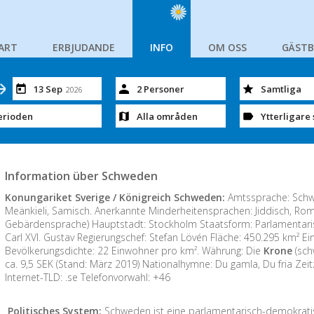
ART
ERBJUDANDE
INFO
OM OSS
GÄST
13 Sep
2 Personer
Samtliga
2026
erioden
Alla områden
Ytterligare 
Information über Schweden
Konungariket Sverige / Königreich Schweden:
Amtssprache: Schwe
Meänkieli, Samisch. Anerkannte Minderheitensprachen: Jiddisch, Ro
Gebärdensprache) Hauptstadt: Stockholm Staatsform: Parlamentari
Carl XVI. Gustav Regierungschef: Stefan Lövén Fläche: 450.295 km² Ein
Bevölkerungsdichte: 22 Einwohner pro km². Währung: Die
Krone
(sch
ca. 9,5 SEK (Stand: März 2019) Nationalhymne: Du gamla, Du fria Zei
Internet-TLD: .se Telefonvorwahl: +46
Politisches System:
Schweden ist eine parlamentarisch-demokrati