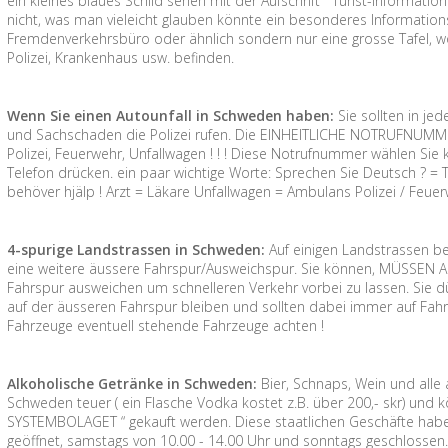
ein kleines blaues Schild sehen mit der Aufschrift “ Turist-Informa
nicht, was man vieleicht glauben könnte ein besonderes Information
Fremdenverkehrsbüro oder ähnlich sondern nur eine grosse Tafel, wo
Polizei, Krankenhaus usw. befinden.
Wenn Sie einen Autounfall in Schweden haben:
Sie sollten in jed
und Sachschaden die Polizei rufen. Die EINHEITLICHE NOTRUFNUMMER
Polizei, Feuerwehr, Unfallwagen ! ! ! Diese Notrufnummer wählen S
Telefon drücken. ein paar wichtige Worte: Sprechen Sie Deutsch ? = Tal
behöver hjälp ! Arzt = Läkare Unfallwagen = Ambulans Polizei / Feue
4-spurige Landstrassen in Schweden:
Auf einigen Landstrassen be
eine weitere äussere Fahrspur/Ausweichspur. Sie können, MÜSSEN A
Fahrspur ausweichen um schnelleren Verkehr vorbei zu lassen. Sie dü
auf der äusseren Fahrspur bleiben und sollten dabei immer auf Fahr
Fahrzeuge eventuell stehende Fahrzeuge achten !
Alkoholische Getränke in Schweden:
Bier, Schnaps, Wein und alle
Schweden teuer ( ein Flasche Vodka kostet z.B. über 200,- skr) und
SYSTEMBOLAGET “ gekauft werden. Diese staatlichen Geschäfte habe
geöffnet, samstags von 10.00 - 14.00 Uhr und sonntags geschlossen.