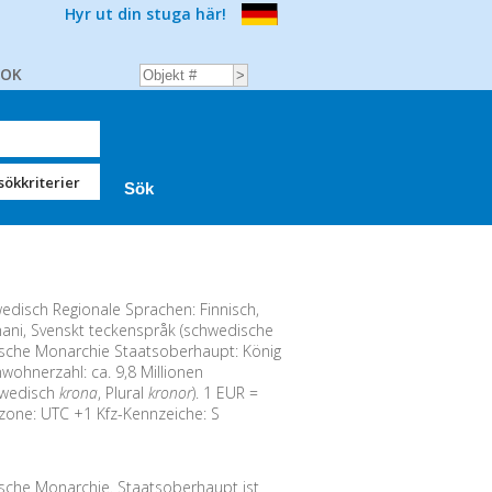
Hyr ut din stuga här!
BOK
sökkriterier
disch Regionale Sprachen: Finnisch,
mani, Svenskt teckenspråk (schwedische
sche Monarchie Staatsoberhaupt: König
wohnerzahl: ca. 9,8 Millionen
wedisch
krona
, Plural
kronor
). 1 EUR =
tzone: UTC +1 Kfz-Kennzeiche: S
sche Monarchie. Staatsoberhaupt ist