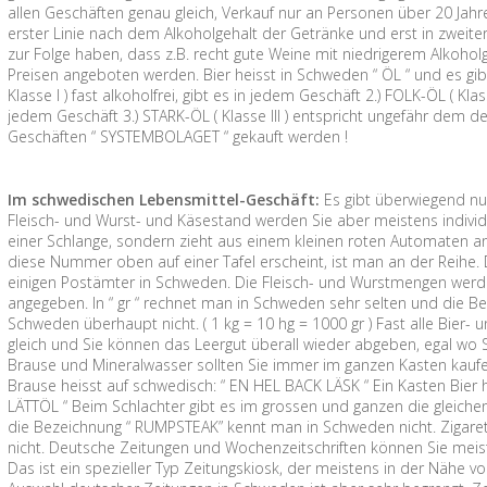
allen Geschäften genau gleich, Verkauf nur an Personen über 20 Jahre
erster Linie nach dem Alkoholgehalt der Getränke und erst in zweite
zur Folge haben, dass z.B. recht gute Weine mit niedrigerem Alkoh
Preisen angeboten werden. Bier heisst in Schweden “ ÖL “ und es gibt
Klasse I ) fast alkoholfrei, gibt es in jedem Geschäft 2.) FOLK-ÖL ( Kla
jedem Geschäft 3.) STARK-ÖL ( Klasse III ) entspricht ungefähr dem d
Geschäften “ SYSTEMBOLAGET “ gekauft werden !
Im schwedischen Lebensmittel-Geschäft:
Es gibt überwiegend nu
Fleisch- und Wurst- und Käsestand werden Sie aber meistens individu
einer Schlange, sondern zieht aus einem kleinen roten Automaten 
diese Nummer oben auf einer Tafel erscheint, ist man an der Reihe. 
einigen Postämter in Schweden. Die Fleisch- und Wurstmengen werden
angegeben. In “ gr “ rechnet man in Schweden sehr selten und die Be
Schweden überhaupt nicht. ( 1 kg = 10 hg = 1000 gr ) Fast alle Bier-
gleich und Sie können das Leergut überall wieder abgeben, egal wo Sie
Brause und Mineralwasser sollten Sie immer im ganzen Kasten kaufen, 
Brause heisst auf schwedisch: “ EN HEL BACK LÄSK “ Ein Kasten Bier 
LÄTTÖL “ Beim Schlachter gibt es im grossen und ganzen die gleichen
die Bezeichnung “ RUMPSTEAK” kennt man in Schweden nicht. Zigare
nicht. Deutsche Zeitungen und Wochenzeitschriften können Sie meis
Das ist ein spezieller Typ Zeitungskiosk, der meistens in der Nähe 