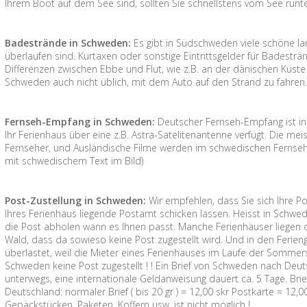
Ihrem Boot auf dem See sind, sollten Sie schnellstens vom See runte
Badestrände in Schweden:
Es gibt in Südschweden viele schöne la
überlaufen sind. Kurtaxen oder sonstige Eintrittsgelder für Badesträ
Differenzen zwischen Ebbe und Flut, wie z.B. an der dänischen Küste g
Schweden auch nicht üblich, mit dem Auto auf den Strand zu fahren
Fernseh-Empfang in Schweden:
Deutscher Fernseh-Empfang ist i
Ihr Ferienhaus über eine z.B. Astra-Satelitenantenne verfügt. Die me
Fernseher, und Ausländische Filme werden im schwedischen Fernsehe
mit schwedischem Text im Bild)
Post-Zustellung in Schweden:
Wir empfehlen, dass Sie sich Ihre P
Ihres Ferienhaus liegende Postamt schicken lassen. Heisst in Schw
die Post abholen wann es Ihnen passt. Manche Ferienhäuser liegen
Wald, dass da sowieso keine Post zugestellt wird. Und in den Ferieng
überlastet, weil die Mieter eines Ferienhauses im Laufe der Sommer
Schweden keine Post zugestellt ! ! Ein Brief von Schweden nach Deut
unterwegs, eine internationale Geldanweisung dauert ca. 5 Tage. Br
Deutschland: normaler Brief ( bis 20 gr ) = 12,00 skr Postkarte = 12
Gepäckstücken, Paketen, Koffern usw. ist nicht möglich !