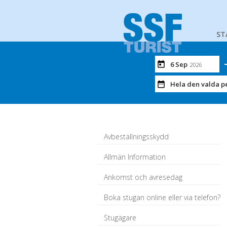
ST
6 Sep
2026
Hela den valda p
Avbeställningsskydd
Allmän Information
Ankomst och avresedag
Boka stugan online eller via telefon?
Stugägare