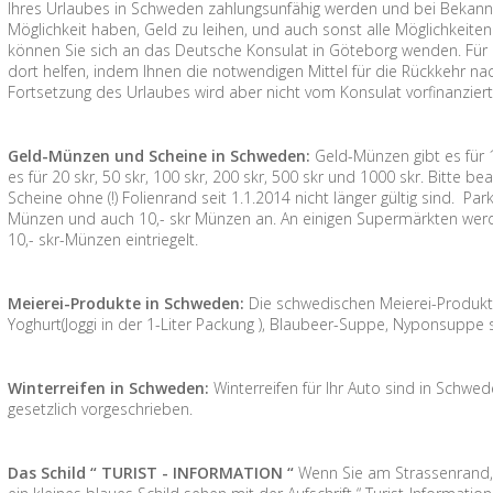
Ihres Urlaubes in Schweden zahlungsunfähig werden und bei Bekann
Möglichkeit haben, Geld zu leihen, und auch sonst alle Möglichkeiten
können Sie sich an das Deutsche Konsulat in Göteborg wenden. Für 
dort helfen, indem Ihnen die notwendigen Mittel für die Rückkehr n
Fortsetzung des Urlaubes wird aber nicht vom Konsulat vorfinanziert
Geld-Münzen und Scheine in Schweden:
Geld-Münzen gibt es für 1 
es für 20 skr, 50 skr, 100 skr, 200 skr, 500 skr und 1000 skr. Bitte 
Scheine ohne (!) Folienrand seit 1.1.2014 nicht länger gültig sind. P
Münzen und auch 10,- skr Münzen an. An einigen Supermärkten werd
10,- skr-Münzen eintriegelt.
Meierei-Produkte in Schweden:
Die schwedischen Meierei-Produkte 
Yoghurt(Joggi in der 1-Liter Packung ), Blaubeer-Suppe, Nyponsuppe
Winterreifen in Schweden:
Winterreifen für Ihr Auto sind in Schw
gesetzlich vorgeschrieben.
Das Schild “ TURIST - INFORMATION “
Wenn Sie am Strassenrand,