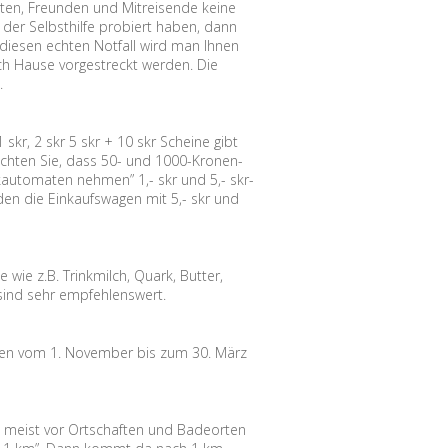
ten, Freunden und Mitreisende keine
 der Selbsthilfe probiert haben, dann
diesen echten Notfall wird man Ihnen
ach Hause vorgestreckt werden. Die
.
skr, 2 skr 5 skr + 10 skr Scheine gibt
beachten Sie, dass 50- und 1000-Kronen-
arkautomaten nehmen” 1,- skr und 5,- skr-
en die Einkaufswagen mit 5,- skr und
wie z.B. Trinkmilch, Quark, Butter,
 sind sehr empfehlenswert.
eden vom 1. November bis zum 30. März
 meist vor Ortschaften und Badeorten