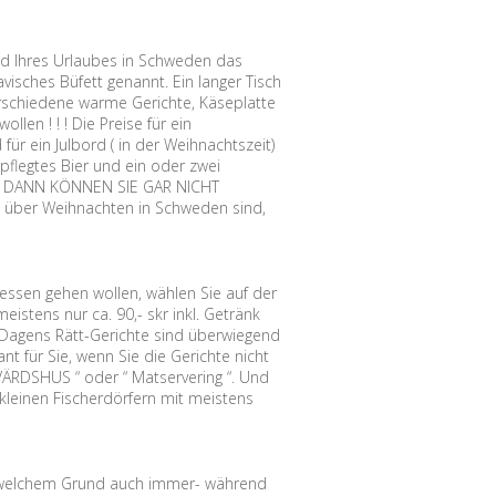
nd Ihres Urlaubes in Schweden das
ches Büfett genannt. Ein langer Tisch
verschiedene warme Gerichte, Käseplatte
len ! ! ! Die Preise für ein
für ein Julbord ( in der Weihnachtszeit)
pflegtes Bier und ein oder zwei
bei. DANN KÖNNEN SIE GAR NICHT
über Weihnachten in Schweden sind,
ssen gehen wollen, wählen Sie auf der
istens nur ca. 90,- skr inkl. Getränk
s. Dagens Rätt-Gerichte sind überwiegend
 für Sie, wenn Sie die Gerichte nicht
VÄRDSHUS “ oder “ Matservering “. Und
kleinen Fischerdörfern mit meistens
welchem Grund auch immer- während