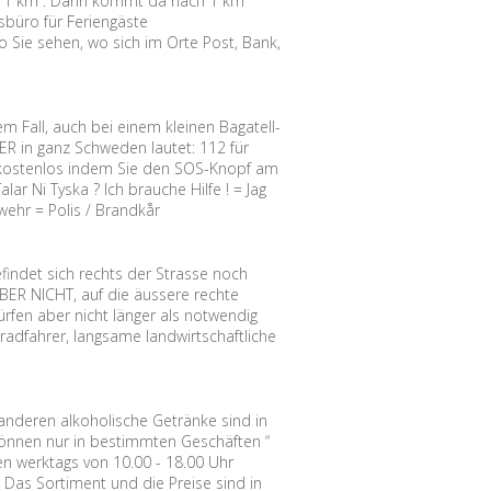
tion 1 km”. Dann kommt da nach 1 km
sbüro für Feriengäste
 Sie sehen, wo sich im Orte Post, Bank,
em Fall, auch bei einem kleinen Bagatell-
 in ganz Schweden lautet: 112 für
ie kostenlos indem Sie den SOS-Knopf am
ar Ni Tyska ? Ich brauche Hilfe ! = Jag
rwehr = Polis / Brandkår
findet sich rechts der Strasse noch
BER NICHT, auf die äussere rechte
rfen aber nicht länger als notwendig
radfahrer, langsame landwirtschaftliche
 anderen alkoholische Getränke sind in
 können nur in bestimmten Geschäften “
n werktags von 10.00 - 18.00 Uhr
 Das Sortiment und die Preise sind in