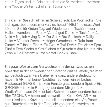
ca. 14 Tagen und im Februar haben die Schweden ausserdem
eine Woche Winter- Schulferien ( Sportlov ).
Ein kleiner Sprachführer in Schwedisch:
Ein Wort sollten Sie
sich ganz besonders merken, es heisst “ HEJ “ - dieses Wort
können Sie für Guten Tag, auf Wiedersehen, Tschüss oder
Hallo anwenden ! ! ! Bitte = Var så god Danke = Tack Ja = Ja
Nein = Nej Ich = Jag Du = Du Gut = Bra Schlecht = Dålig
Links = Vänster Rechts = Höger Geradeaus = Rakt fram
Zurück = Tillbaka Eins = Ett Zwei = Två Drei = Tre Vier = Fyra
Fünf = Fem Sechs = Sex Sieben = Sju Acht = Åtta Neun = Nio
Zehn = Tio Postamt = Postkontor Bank = Bank
Ein paar Worte zum Verwechseln in der schwedischen
Sprache:
In der schwedischen Sprache gibt es Worte, die man
auf deutsch zwar kennt, aber eine ganz andere Bedeutung
haben. BAR = ist keine Nachtbar, sondern ein einfaches
Restaurant GLASS = ist kein Fensterglas, sondern Speise-Eis
GROGG = ist kein Rumgrog, sondern Mixgetränk
Wodka/Limonade ÖL = ist kein Schmieröl usw. sondern heisst
Bier TSCHÜS = heisst auf schwedisch Kuss KAVIAR = ist
kein russischer Kaviar oder ähnlich, sondern eine Art Paste
aus Räucherlachs in der Tube, die von den Schweden als