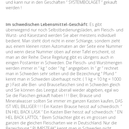
und kann nur in den Geschäften “ SYSTEMBOLAGET “ gekauft
werden !
Im schwedischen Lebensmittel-Geschäft:
Es gibt
überwiegend nur noch Selbstbedienungsläden, am Fleisch- und
Wurst- und Käsestand werden Sie aber meistens individuell
bedient. Man steht dort nicht in einer Schlange, sondern zieht
aus einem kleinen roten Automaten an der Seite eine Nummer
und wenn diese Nummer oben auf einer Tafel erscheint, ist
man an der Reihe. Diese Regelung gibt es übrigens auch in
einigen Postämter in Schweden. Die Fleisch- und Wurstmengen
werden immer in “ kg “ oder “ hg “ angegeben. In “ gr “ rechnet
man in Schweden sehr selten und die Bezeichnung “ Pfund “
kennt man in Schweden überhaupt nicht. ( 1 kg = 10 hg = 1000
gr ) Fast alle Bier- und Brauseflaschen sind in Schweden gleich
und Sie können das Leergut überall wieder abgeben, egal wo
Sie die Flaschen gekauft haben ! ! ! Bier, Brause und
Mineralwasser sollten Sie immer im ganzen Kasten kaufen, DAS
IST VIEL BILLIGER ! ! ! Ein Kasten Brause heisst auf schwedisch: “
EN HEL BACK LÄSK “ Ein Kasten Bier heisst auf schwedisch: “ EN
HEL BACK LÄTTÖL “ Beim Schlachter gibt es im grossen und
ganzen die gleichen Fleischarten wie in Deutschland. Nur die
Bezeichnung “ RUMPSTEAK” kennt man in Schweden nicht.