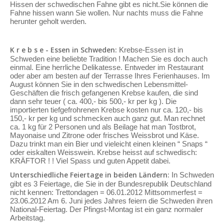
Hissen der schwedischen Fahne gibt es nicht.Sie können die
Fahne hissen wann Sie wollen. Nur nachts muss die Fahne
herunter geholt werden.
K r e b s e - Essen in Schweden:
Krebse-Essen ist in
Schweden eine beliebte Tradition ! Machen Sie es doch auch
einmal. Eine herrliche Delikatesse. Entweder im Restaurant
oder aber am besten auf der Terrasse Ihres Ferienhauses. Im
August können Sie in den schwedischen Lebensmittel-
Geschäften die frisch gefangenen Krebse kaufen, die sind
dann sehr teuer ( ca. 400,- bis 500,- kr per kg ). Die
importierten tiefgefrohrenen Krebse kosten nur ca. 120,- bis
150,- kr per kg und schmecken auch ganz gut. Man rechnet
ca. 1 kg für 2 Personen und als Beilage hat man Tostbrot,
Mayonaise und Zitrone oder frisches Weissbrot und Käse.
Dazu trinkt man ein Bier und vieleicht einen kleinen “ Snaps “
oder eiskalten Weisswein. Krebse heisst auf schwedisch:
KRÄFTOR ! ! Viel Spass und guten Appetit dabei.
Unterschiedliche Feiertage in beiden Ländern:
In Schweden
gibt es 3 Feiertage, die Sie in der Bundesrepublik Deutschland
nicht kennen: Trettondagen = 06.01.2012 Mittsommerfest =
23.06.2012 Am 6. Juni jedes Jahres feiern die Schweden ihren
National-Feiertag. Der Pfingst-Montag ist ein ganz normaler
Arbeitstag.