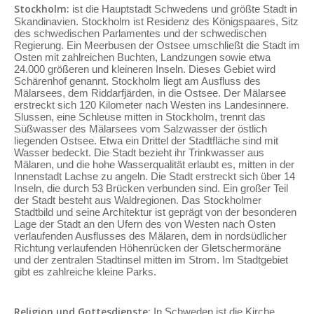
Stockholm:
ist die Hauptstadt Schwedens und größte Stadt in
Skandinavien. Stockholm ist Residenz des Königspaares, Sitz
des schwedischen Parlamentes und der schwedischen
Regierung. Ein Meerbusen der Ostsee umschließt die Stadt im
Osten mit zahlreichen Buchten, Landzungen sowie etwa
24.000 größeren und kleineren Inseln. Dieses Gebiet wird
Schärenhof genannt. Stockholm liegt am Ausfluss des
Mälarsees, dem Riddarfjärden, in die Ostsee. Der Mälarsee
erstreckt sich 120 Kilometer nach Westen ins Landesinnere.
Slussen, eine Schleuse mitten in Stockholm, trennt das
Süßwasser des Mälarsees vom Salzwasser der östlich
liegenden Ostsee. Etwa ein Drittel der Stadtfläche sind mit
Wasser bedeckt. Die Stadt bezieht ihr Trinkwasser aus
Mälaren, und die hohe Wasserqualität erlaubt es, mitten in der
Innenstadt Lachse zu angeln. Die Stadt erstreckt sich über 14
Inseln, die durch 53 Brücken verbunden sind. Ein großer Teil
der Stadt besteht aus Waldregionen. Das Stockholmer
Stadtbild und seine Architektur ist geprägt von der besonderen
Lage der Stadt an den Ufern des von Westen nach Osten
verlaufenden Ausflusses des Mälaren, dem in nordsüdlicher
Richtung verlaufenden Höhenrücken der Gletschermoräne
und der zentralen Stadtinsel mitten im Strom. Im Stadtgebiet
gibt es zahlreiche kleine Parks.
Religion und Gottesdienste:
In Schweden ist die Kirche