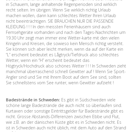
in Schauern, lange anhaltende Regenperioden sind wirklich
recht selten. Im übrigen: Wenn Sie wirklich richtig Urlaub
machen wollen, dann kann schlechtes Wetter Ihren Urlaub
nicht beeinträchtigen. SIE BRAUCHEN NUR DIE PASSENDE
KLEIDUNG ! ! ! In den meissten Ferienhäusern sind auch
Fernsehgeräte vorhanden und nach den Tages-Nachrichten um
19.30 Uhr zeigt man immer eine Wetter-karte mit den vielen
Kringeln und Kreisen, die sowieso kein Mensch richtig versteht.
Sie können sich aber leicht merken, wenn da auf der Karte ein
“L” erscheint bedeutet es Lågtryck/Tiefdruck also schlechtes
Wetter, wenn ein “H” erscheint bedeutet das
Högtryck/Hochdruck also schönes Wetter ! ! ! In Schweden zieht
manchmal überraschend schnell Gewitter auf ! Wenn Sie Sport-
Angler sind und Sie mit Ihrem Boot auf dem See sind, sollten
Sie schnellstens vom See runter, wenn Gewitter aufzieht !
Badestrände in Schweden:
Es gibt in Südschweden viele
schöne lange Badestrände die auch nicht so überlaufen sind.
Kurtaxen oder sonstige Eintrittsgelder für Badestrände gibt es
nicht. Grosse Abstands-Differenzen zwischen Ebbe und Flut,
wie z.B. an der dänischen Küste gibt es in Schweden nicht. Es
ist in Schweden auch nicht üblich, mit dem Auto auf den Strand