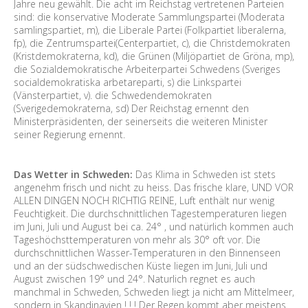
Jahre neu gewählt. Die acht im Reichstag vertretenen Parteien
sind: die konservative Moderate Sammlungspartei (Moderata
samlingspartiet, m), die Liberale Partei (Folkpartiet liberalerna,
fp), die Zentrumspartei(Centerpartiet, c), die Christdemokraten
(Kristdemokraterna, kd), die Grünen (Miljöpartiet de Gröna, mp),
die Sozialdemokratische Arbeiterpartei Schwedens (Sveriges
socialdemokratiska arbetareparti, s) die Linkspartei
(Vänsterpartiet, v). die Schwedendemokraten
(Sverigedemokraterna, sd) Der Reichstag ernennt den
Ministerpräsidenten, der seinerseits die weiteren Minister
seiner Regierung ernennt.
Das Wetter in Schweden:
Das Klima in Schweden ist stets
angenehm frisch und nicht zu heiss. Das frische klare, UND VOR
ALLEN DINGEN NOCH RICHTIG REINE, Luft enthält nur wenig
Feuchtigkeit. Die durchschnittlichen Tagestemperaturen liegen
im Juni, Juli und August bei ca. 24° , und natürlich kommen auch
Tageshöchsttemperaturen von mehr als 30° oft vor. Die
durchschnittlichen Wasser-Temperaturen in den Binnenseen
und an der südschwedischen Küste liegen im Juni, Juli und
August zwischen 19° und 24°. Naturlich regnet es auch
manchmal in Schweden, Schweden liegt ja nicht am Mittelmeer,
sondern in Skandinavien ! ! ! Der Regen kommt aber meistens