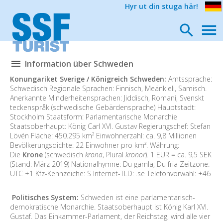
Hyr ut din stuga här!
Information über Schweden
Konungariket Sverige / Königreich Schweden:
Amtssprache:
Schwedisch Regionale Sprachen: Finnisch, Meänkieli, Samisch.
Anerkannte Minderheitensprachen: Jiddisch, Romani, Svenskt
teckenspråk (schwedische Gebärdensprache) Hauptstadt:
Stockholm Staatsform: Parlamentarische Monarchie
Staatsoberhaupt: König Carl XVI. Gustav Regierungschef: Stefan
Lövén Fläche: 450.295 km² Einwohnerzahl: ca. 9,8 Millionen
Bevölkerungsdichte: 22 Einwohner pro km². Währung:
Die
Krone
(schwedisch
krona
, Plural
kronor
). 1 EUR = ca. 9,5 SEK
(Stand: März 2019) Nationalhymne: Du gamla, Du fria Zeitzone:
UTC +1 Kfz-Kennzeiche: S Internet-TLD: .se Telefonvorwahl: +46
Politisches System:
Schweden ist eine parlamentarisch-
demokratische Monarchie. Staatsoberhaupt ist König Karl XVI.
Gustaf. Das Einkammer-Parlament, der Reichstag, wird alle vier