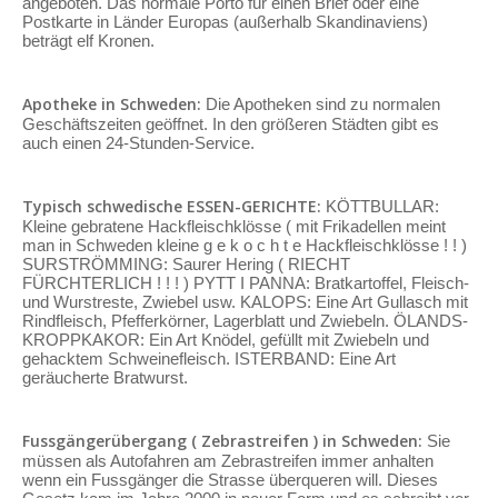
angeboten. Das normale Porto für einen Brief oder eine
Postkarte in Länder Europas (außerhalb Skandinaviens)
beträgt elf Kronen.
Apotheke in Schweden:
Die Apotheken sind zu normalen
Geschäftszeiten geöffnet. In den größeren Städten gibt es
auch einen 24-Stunden-Service.
Typisch schwedische ESSEN-GERICHTE:
KÖTTBULLAR:
Kleine gebratene Hackfleischklösse ( mit Frikadellen meint
man in Schweden kleine g e k o c h t e Hackfleischklösse ! ! )
SURSTRÖMMING: Saurer Hering ( RIECHT
FÜRCHTERLICH ! ! ! ) PYTT I PANNA: Bratkartoffel, Fleisch-
und Wurstreste, Zwiebel usw. KALOPS: Eine Art Gullasch mit
Rindfleisch, Pfefferkörner, Lagerblatt und Zwiebeln. ÖLANDS-
KROPPKAKOR: Ein Art Knödel, gefüllt mit Zwiebeln und
gehacktem Schweinefleisch. ISTERBAND: Eine Art
geräucherte Bratwurst.
Fussgängerübergang ( Zebrastreifen ) in Schweden:
Sie
müssen als Autofahren am Zebrastreifen immer anhalten
wenn ein Fussgänger die Strasse überqueren will. Dieses