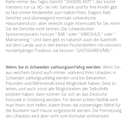
Karte immer das Tages-Gericht “ DAGENS RÄTT “, das kostet
meistens nur ca. 90,- skr inkl. Getränk und für Ihre Kinder gibt
es fast immer Kinderteller zum halben Preis. Dagens Rätt-
Gerichte sind überwiegend normale schwedische
Hausmannskost- aber vieleicht sogar interessant für Sie, wenn
Sie die Gerichte nicht kennen. Die schwedischen
Speiserestaurants heissen “ BAR “ oder “ VÄRDSHUS “ oder “
Matservering “. Und dann gibt es natürlich auch die Gasthöfe
auf dem Lande und in den kleinen Fischerdörfern mit meistens
hundertjähriger Tradition, sie heissen “ GÄSTGIVAREGÅRD “.
Wenn Sie in Schweden zahlungsunfähig werden:
Wenn Sie -
aus welchem Grund auch immer- während Ihres Urlaubes in
Schweden zahlungsunfähig werden und bei Bekannten,
Freunden und Mitreisende keine Möglichkeit haben, Geld zu
leihen, und auch sonst alle Möglichkeiten der Selbsthilfe
probiert haben, dann können Sie sich an das Deutsche
Konsulat in Göteborg wenden. Für diesen echten Notfall wird
man Ihnen dort helfen, indem Ihnen die notwendigen Mittel für
die Rückkehr nach Hause vorgestreckt werden. Die Fortsetzung
des Urlaubes wird aber nicht vom Konsulat vorfinanziert.