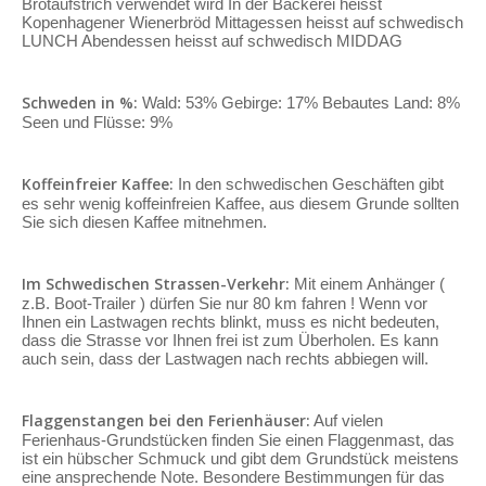
Brotaufstrich verwendet wird In der Bäckerei heisst
Kopenhagener Wienerbröd Mittagessen heisst auf schwedisch
LUNCH Abendessen heisst auf schwedisch MIDDAG
Schweden in %:
Wald: 53% Gebirge: 17% Bebautes Land: 8%
Seen und Flüsse: 9%
Koffeinfreier Kaffee:
In den schwedischen Geschäften gibt
es sehr wenig koffeinfreien Kaffee, aus diesem Grunde sollten
Sie sich diesen Kaffee mitnehmen.
Im Schwedischen Strassen-Verkehr:
Mit einem Anhänger (
z.B. Boot-Trailer ) dürfen Sie nur 80 km fahren ! Wenn vor
Ihnen ein Lastwagen rechts blinkt, muss es nicht bedeuten,
dass die Strasse vor Ihnen frei ist zum Überholen. Es kann
auch sein, dass der Lastwagen nach rechts abbiegen will.
Flaggenstangen bei den Ferienhäuser:
Auf vielen
Ferienhaus-Grundstücken finden Sie einen Flaggenmast, das
ist ein hübscher Schmuck und gibt dem Grundstück meistens
eine ansprechende Note. Besondere Bestimmungen für das