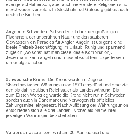
evangelisch-lutherisch, aber auch viele andere Religionen sind
in Schweden vertreten. In Stockholm ud Göteborg gibt es auch
deutsche Kirchen.
Angeln in Schweden:
Schweden ist dank der großartigen
Fischarten, der unberührten Natur und den sauberen
Gewässern ein Paradies für Angler. Angeln ist übrigens eine
ideale Freizeit-Beschäftigung im Urlaub. Ruhig und spannend
zugleich (wo sonst hat man diese ideale Kombination).
Jedermann kann angeln und muss absolut kein Experte sein
um erfolg zu haben.
Schwedische Krone:
Die Krone wurde im Zuge der
Skandinavischen Währungsunion 1873 eingeführt und ersetzte
den bis dahin gültigen Reichstaler als Landeswährung. Bis
zum Ersten Weltkrieg wurde die Krone nicht nur in Schweden,
sondern auch in Dänemark und Norwegen als offizielles
Zahlungsmittel eingesetzt. Nach Auflösung der Währungsunion
entschieden sich alle drei Länder, "Krone“ als Name ihrer
jeweiligen Währungen beizubehalten
Valborgsmässoafton:
wird am 30. April gefeiert und