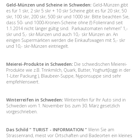
Geld-Münzen und Scheine in Schweden:
Geld-Münzen gibt
es für 1 skr, 2 skr 5 skr + 10 skr Scheine gibt es für 20 skr, 50
skr, 100 skr, 200 skr, 500 skr und 1000 skr. Bitte beachten Sie,
dass 50- und 1000-Kronen-Scheine ohne (!) Folienrand seit
1.1.2014 nicht länger gültig sind. Parkautomaten nehmen” 1,-
skr und 5,- skr-Münzen und auch 10,- skr Münzen an. An
einigen Supermärkten werden die Einkaufswagen mit 5,- skr
und 10,- skr-Münzen eintriegelt.
Meierei-Produkte in Schweden:
Die schwedischen Meierei-
Produkte wie z.B. Trinkmilch, Quark, Butter, Yoghurt(Joggi in der
1-Liter Packung ), Blaubeer-Suppe, Nyponsuppe sind sehr
empfehlenswert.
Winterreifen in Schweden:
Winterreifen für Ihr Auto sind in
Schweden vom 1. November bis zum 30. März gesetzlich
vorgeschrieben.
Das Schild “ TURIST - INFORMATION “
Wenn Sie am
Strassenrand, meist vor Ortschaften und Badeorten ein kleines