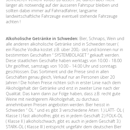
länger als notwendig auf der äusseren Fahrspur bleiben und
sollten dabei immer auf Fahrradfahrer, langsame
landwirtschaftliche Fahrzeuge eventuell stehende Fahrzeuge
achten !
Alkoholische Getränke in Schweden:
Bier, Schnaps, Wein und
alle anderen alkoholische Getränke sind in Schweden teuer (
ein Flasche Vodka kostet z.B. über 200,- skr) und können nur in
bestimmten Geschäften “ SYSTEMBOLAGET “ gekauft werden.
Diese staatlichen Geschäfte haben werktags von 10.00 - 18.00
Uhr geöffnet, samstags von 10.00 - 14.00 Uhr und sonntags
geschlossen. Das Sortiment und die Preise sind in allen
Geschäften genau gleich, Verkauf nur an Personen über 20
Jahren ! Die hohen Preise richten sich in erster Linie nach dem
Alkoholgehalt der Getränke und erst in zweiter Linie nach der
Qualität. Das kann dann zur Folge haben, dass z.B. recht gute
Weine mit niedrigerem Alkoholgehalt, zu durchaus
annehmbaren Preisen angeboten werden. Bier heisst in
Schweden “ ÖL “ und es gibt 3 verschiedene Arten: 1.) LÄTT- ÖL (
Klasse I ) fast alkoholfrei, gibt es in jedem Geschäft 2.) FOLK-ÖL
( Klasse II ) alkoholschwach, gibt es auch in jedem Geschäft 3.)
STARK-ÖL ( Klasse III ) entspricht ungefähr dem deutschen Bier