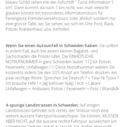
blaues Schild sehen mit der Aufschrift “ Turist-Information 1
km”. Dann kommt da nach 1 km nicht, was man vieleicht
glauben könnte ein besonderes Informationsbüro für
Feriengäste Fremdenverkehrsbüro oder ähnlich sondern nur
eine grosse Tafel, wo Sie sehen, wo sich im Orte Post, Bank,
Polizei, Krankenhaus usw. befinden.
Wenn Sie einen Autounfall in Schweden haben:
Sie sollten
in jedem Fall, auch bei einem kleinen Bagatell- und
Sachschaden die Polizei rufen. Die EINHEITLICHE
NOTRUFNUMMER in ganz Schweden lautet: 112 für Polizei,
Feuerwehr, Unfallwagen ! ! ! Diese Notrufnummer wählen Sie
kostenlos indem Sie den SOS-Knopf am Telefon drücken. ein
paar wichtige Worte: Sprechen Sie Deutsch ? = Talar Ni Tyska ?
Ich brauche Hilfe ! = Jag behöver hjälp ! Arzt = Läkare
Unfallwagen = Ambulans Polizei / Feuerwehr = Polis / Brandkår
4-spurige Landstrassen in Schweden:
Auf einigen
Landstrassen befindet sich rechts der Strasse noch eine
weitere äussere Fahrspur/Ausweichspur. Sie können, MÜSSEN
ABER NICHT, auf die äussere rechte Fahrspur ausweichen um
schnelleren Verkehr vorbei zu lassen. Sie dürfen aber nicht