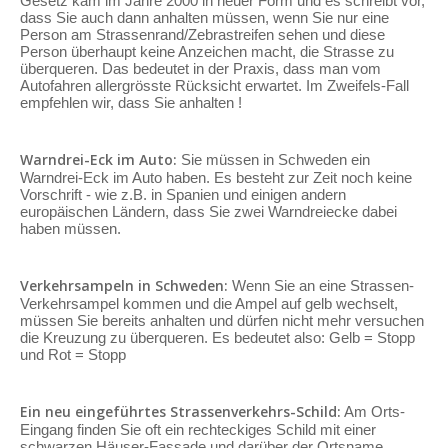
Gesetz kam im Jahre 2000 in neuer Form und es schreibt vor,
dass Sie auch dann anhalten müssen, wenn Sie nur eine
Person am Strassenrand/Zebrastreifen sehen und diese
Person überhaupt keine Anzeichen macht, die Strasse zu
überqueren. Das bedeutet in der Praxis, dass man vom
Autofahren allergrösste Rücksicht erwartet. Im Zweifels-Fall
empfehlen wir, dass Sie anhalten !
Warndrei-Eck im Auto:
Sie müssen in Schweden ein
Warndrei-Eck im Auto haben. Es besteht zur Zeit noch keine
Vorschrift - wie z.B. in Spanien und einigen andern
europäischen Ländern, dass Sie zwei Warndreiecke dabei
haben müssen.
Verkehrsampeln in Schweden:
Wenn Sie an eine Strassen-
Verkehrsampel kommen und die Ampel auf gelb wechselt,
müssen Sie bereits anhalten und dürfen nicht mehr versuchen
die Kreuzung zu überqueren. Es bedeutet also: Gelb = Stopp
und Rot = Stopp
Ein neu eingeführtes Strassenverkehrs-Schild:
Am Orts-
Eingang finden Sie oft ein rechteckiges Schild mit einer
schwarzen Häuser-Fassade und darüber der Ortsname.