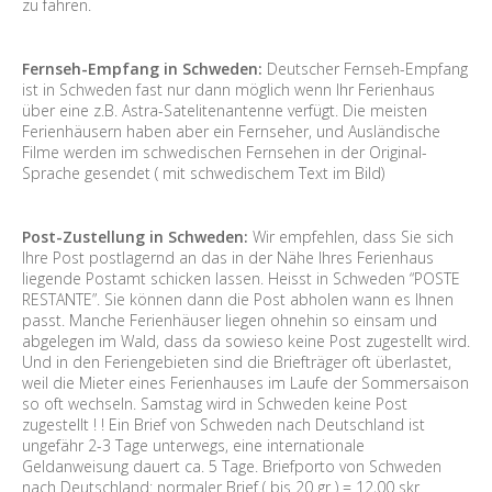
zu fahren.
Fernseh-Empfang in Schweden:
Deutscher Fernseh-Empfang
ist in Schweden fast nur dann möglich wenn Ihr Ferienhaus
über eine z.B. Astra-Satelitenantenne verfügt. Die meisten
Ferienhäusern haben aber ein Fernseher, und Ausländische
Filme werden im schwedischen Fernsehen in der Original-
Sprache gesendet ( mit schwedischem Text im Bild)
Post-Zustellung in Schweden:
Wir empfehlen, dass Sie sich
Ihre Post postlagernd an das in der Nähe Ihres Ferienhaus
liegende Postamt schicken lassen. Heisst in Schweden “POSTE
RESTANTE”. Sie können dann die Post abholen wann es Ihnen
passt. Manche Ferienhäuser liegen ohnehin so einsam und
abgelegen im Wald, dass da sowieso keine Post zugestellt wird.
Und in den Feriengebieten sind die Briefträger oft überlastet,
weil die Mieter eines Ferienhauses im Laufe der Sommersaison
so oft wechseln. Samstag wird in Schweden keine Post
zugestellt ! ! Ein Brief von Schweden nach Deutschland ist
ungefähr 2-3 Tage unterwegs, eine internationale
Geldanweisung dauert ca. 5 Tage. Briefporto von Schweden
nach Deutschland: normaler Brief ( bis 20 gr ) = 12,00 skr