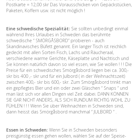
Postkarte = 12,00 skr Das Vorausschicken von Gepäckstücken,
Paketen, Koffern usw. ist nicht möglich !
Eine schwedische Spezialität:
Sie sollten unbedingt einmal
während Ihres Urlaubes in Schweden das berühmte
schwedische “ SMÖRGÅSBORD” probieren - auch
Skandinavisches Büfett genannt. Ein langer Tisch ist reichlich
gedeckt mit allen Sorten Fisch, Lachs und Räucheraal,
verschiedene warme Gerichte, Käseplatte und Nachtisch und
Sie können natürlich davon so viel essen, wie Sie wollen ! ! ! Die
Preise für ein schwedisches Smörgåsbord liegen bei ca. 300,-
skr bis 400 ,- skr und für ein Julbord ( in der Weihnachtszeit)
zwischen 400,- skr bis 600,- skr. Zum Smörgåsbord trinkt man
ein gepflegtes Bier und ein oder zwei Gläschen “ Snaps “ und
man läst sich vor allen Dingen viel Zeit dabei. DANN KÖNNEN
SIE GAR NICHT ANDERS, ALS SICH RUNDUM RICHTIG WOHL ZU
FÜHLEN ! ! ! Wenn Sie über Weihnachten in Schweden sind,
dann heisst das Smörgåsbord manchmal “ JULBORD “ .
Essen in Schweden:
Wenn Sie in Schweden besonders
preisgünstig essen gehen wollen, wählen Sie auf der Speise-