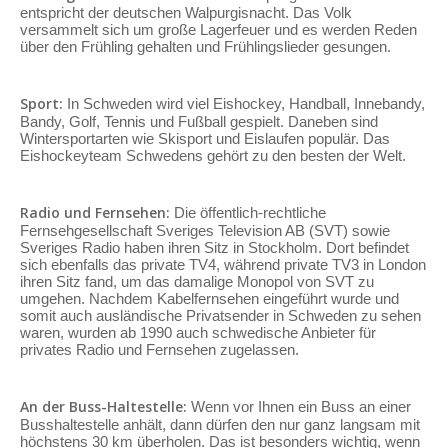
entspricht der deutschen Walpurgisnacht. Das Volk
versammelt sich um große Lagerfeuer und es werden Reden
über den Frühling gehalten und Frühlingslieder gesungen.
Sport:
In Schweden wird viel Eishockey, Handball, Innebandy,
Bandy, Golf, Tennis und Fußball gespielt. Daneben sind
Wintersportarten wie Skisport und Eislaufen populär. Das
Eishockeyteam Schwedens gehört zu den besten der Welt.
Radio und Fernsehen:
Die öffentlich-rechtliche
Fernsehgesellschaft Sveriges Television AB (SVT) sowie
Sveriges Radio haben ihren Sitz in Stockholm. Dort befindet
sich ebenfalls das private TV4, während private TV3 in London
ihren Sitz fand, um das damalige Monopol von SVT zu
umgehen. Nachdem Kabelfernsehen eingeführt wurde und
somit auch ausländische Privatsender in Schweden zu sehen
waren, wurden ab 1990 auch schwedische Anbieter für
privates Radio und Fernsehen zugelassen.
An der Buss-Haltestelle:
Wenn vor Ihnen ein Buss an einer
Busshaltestelle anhält, dann dürfen den nur ganz langsam mit
höchstens 30 km überholen. Das ist besonders wichtig, wenn