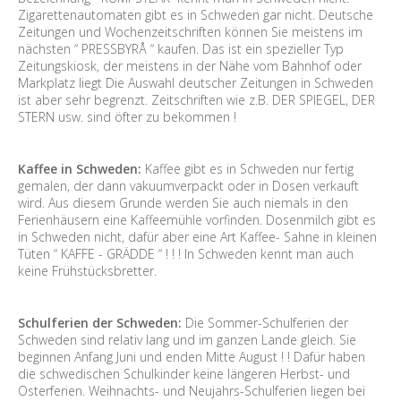
Zigarettenautomaten gibt es in Schweden gar nicht. Deutsche
Zeitungen und Wochenzeitschriften können Sie meistens im
nächsten “ PRESSBYRÅ “ kaufen. Das ist ein spezieller Typ
Zeitungskiosk, der meistens in der Nähe vom Bahnhof oder
Markplatz liegt Die Auswahl deutscher Zeitungen in Schweden
ist aber sehr begrenzt. Zeitschriften wie z.B. DER SPIEGEL, DER
STERN usw. sind öfter zu bekommen !
Kaffee in Schweden:
Kaffee gibt es in Schweden nur fertig
gemalen, der dann vakuumverpackt oder in Dosen verkauft
wird. Aus diesem Grunde werden Sie auch niemals in den
Ferienhäusern eine Kaffeemühle vorfinden. Dosenmilch gibt es
in Schweden nicht, dafür aber eine Art Kaffee- Sahne in kleinen
Tüten “ KAFFE - GRÄDDE “ ! ! ! In Schweden kennt man auch
keine Frühstücksbretter.
Schulferien der Schweden:
Die Sommer-Schulferien der
Schweden sind relativ lang und im ganzen Lande gleich. Sie
beginnen Anfang Juni und enden Mitte August ! ! Dafür haben
die schwedischen Schulkinder keine längeren Herbst- und
Osterferien. Weihnachts- und Neujahrs-Schulferien liegen bei