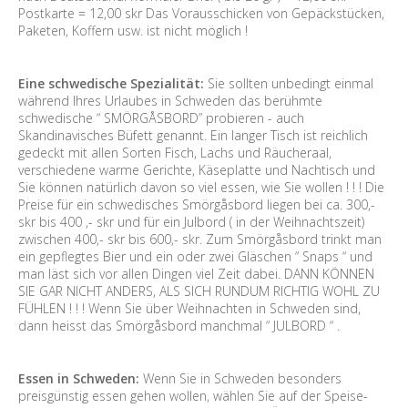
Postkarte = 12,00 skr Das Vorausschicken von Gepäckstücken,
Paketen, Koffern usw. ist nicht möglich !
Eine schwedische Spezialität:
Sie sollten unbedingt einmal
während Ihres Urlaubes in Schweden das berühmte
schwedische “ SMÖRGÅSBORD” probieren - auch
Skandinavisches Büfett genannt. Ein langer Tisch ist reichlich
gedeckt mit allen Sorten Fisch, Lachs und Räucheraal,
verschiedene warme Gerichte, Käseplatte und Nachtisch und
Sie können natürlich davon so viel essen, wie Sie wollen ! ! ! Die
Preise für ein schwedisches Smörgåsbord liegen bei ca. 300,-
skr bis 400 ,- skr und für ein Julbord ( in der Weihnachtszeit)
zwischen 400,- skr bis 600,- skr. Zum Smörgåsbord trinkt man
ein gepflegtes Bier und ein oder zwei Gläschen “ Snaps “ und
man läst sich vor allen Dingen viel Zeit dabei. DANN KÖNNEN
SIE GAR NICHT ANDERS, ALS SICH RUNDUM RICHTIG WOHL ZU
FÜHLEN ! ! ! Wenn Sie über Weihnachten in Schweden sind,
dann heisst das Smörgåsbord manchmal “ JULBORD “ .
Essen in Schweden:
Wenn Sie in Schweden besonders
preisgünstig essen gehen wollen, wählen Sie auf der Speise-