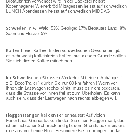
Brotaufstrich verwendet wird In der Bäckerei heisst
Kopenhagener Wienerbröd Mittagessen heisst auf schwedisch
LUNCH Abendessen heisst auf schwedisch MIDDAG
Schweden in %:
Wald: 53% Gebirge: 17% Bebautes Land: 8%
Seen und Flüsse: 9%
Koffeinfreier Kaffee:
In den schwedischen Geschäften gibt
es sehr wenig koffeinfreien Kaffee, aus diesem Grunde sollten
Sie sich diesen Kaffee mitnehmen.
Im Schwedischen Strassen-Verkehr:
Mit einem Anhänger (
z.B. Boot-Trailer ) dürfen Sie nur 80 km fahren ! Wenn vor
Ihnen ein Lastwagen rechts blinkt, muss es nicht bedeuten,
dass die Strasse vor Ihnen frei ist zum Überholen. Es kann
auch sein, dass der Lastwagen nach rechts abbiegen will.
Flaggenstangen bei den Ferienhäuser:
Auf vielen
Ferienhaus-Grundstücken finden Sie einen Flaggenmast, das
ist ein hübscher Schmuck und gibt dem Grundstück meistens
eine ansprechende Note. Besondere Bestimmungen für das