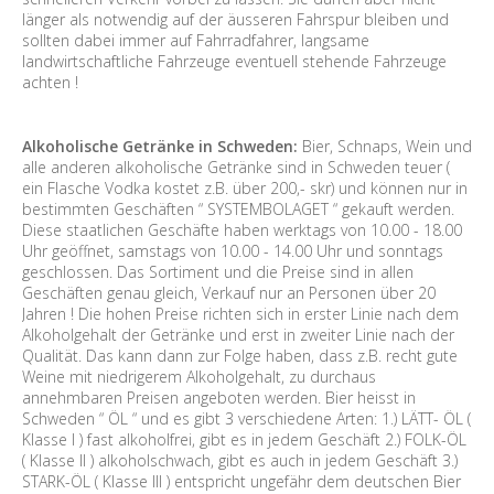
länger als notwendig auf der äusseren Fahrspur bleiben und
sollten dabei immer auf Fahrradfahrer, langsame
landwirtschaftliche Fahrzeuge eventuell stehende Fahrzeuge
achten !
Alkoholische Getränke in Schweden:
Bier, Schnaps, Wein und
alle anderen alkoholische Getränke sind in Schweden teuer (
ein Flasche Vodka kostet z.B. über 200,- skr) und können nur in
bestimmten Geschäften “ SYSTEMBOLAGET “ gekauft werden.
Diese staatlichen Geschäfte haben werktags von 10.00 - 18.00
Uhr geöffnet, samstags von 10.00 - 14.00 Uhr und sonntags
geschlossen. Das Sortiment und die Preise sind in allen
Geschäften genau gleich, Verkauf nur an Personen über 20
Jahren ! Die hohen Preise richten sich in erster Linie nach dem
Alkoholgehalt der Getränke und erst in zweiter Linie nach der
Qualität. Das kann dann zur Folge haben, dass z.B. recht gute
Weine mit niedrigerem Alkoholgehalt, zu durchaus
annehmbaren Preisen angeboten werden. Bier heisst in
Schweden “ ÖL “ und es gibt 3 verschiedene Arten: 1.) LÄTT- ÖL (
Klasse I ) fast alkoholfrei, gibt es in jedem Geschäft 2.) FOLK-ÖL
( Klasse II ) alkoholschwach, gibt es auch in jedem Geschäft 3.)
STARK-ÖL ( Klasse III ) entspricht ungefähr dem deutschen Bier