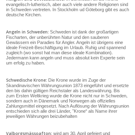
evangelisch-lutherisch, aber auch viele andere Religionen sind
in Schweden vertreten. In Stockholm ud Göteborg gibt es auch
deutsche Kirchen.
Angeln in Schweden:
Schweden ist dank der großartigen
Fischarten, der unberührten Natur und den sauberen
Gewässern ein Paradies für Angler. Angeln ist übrigens eine
ideale Freizeit-Beschäftigung im Urlaub. Ruhig und spannend
zugleich (wo sonst hat man diese ideale Kombination).
Jedermann kann angeln und muss absolut kein Experte sein
um erfolg zu haben.
Schwedische Krone:
Die Krone wurde im Zuge der
Skandinavischen Währungsunion 1873 eingeführt und ersetzte
den bis dahin gültigen Reichstaler als Landeswährung. Bis
zum Ersten Weltkrieg wurde die Krone nicht nur in Schweden,
sondern auch in Dänemark und Norwegen als offizielles
Zahlungsmittel eingesetzt. Nach Auflösung der Währungsunion
entschieden sich alle drei Länder, "Krone“ als Name ihrer
jeweiligen Währungen beizubehalten
Valborgsmässoafton:
wird am 30. April gefeiert und