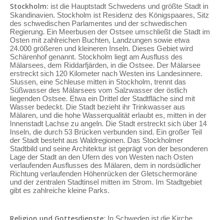
Stockholm:
ist die Hauptstadt Schwedens und größte Stadt in
Skandinavien. Stockholm ist Residenz des Königspaares, Sitz
des schwedischen Parlamentes und der schwedischen
Regierung. Ein Meerbusen der Ostsee umschließt die Stadt im
Osten mit zahlreichen Buchten, Landzungen sowie etwa
24.000 größeren und kleineren Inseln. Dieses Gebiet wird
Schärenhof genannt. Stockholm liegt am Ausfluss des
Mälarsees, dem Riddarfjärden, in die Ostsee. Der Mälarsee
erstreckt sich 120 Kilometer nach Westen ins Landesinnere.
Slussen, eine Schleuse mitten in Stockholm, trennt das
Süßwasser des Mälarsees vom Salzwasser der östlich
liegenden Ostsee. Etwa ein Drittel der Stadtfläche sind mit
Wasser bedeckt. Die Stadt bezieht ihr Trinkwasser aus
Mälaren, und die hohe Wasserqualität erlaubt es, mitten in der
Innenstadt Lachse zu angeln. Die Stadt erstreckt sich über 14
Inseln, die durch 53 Brücken verbunden sind. Ein großer Teil
der Stadt besteht aus Waldregionen. Das Stockholmer
Stadtbild und seine Architektur ist geprägt von der besonderen
Lage der Stadt an den Ufern des von Westen nach Osten
verlaufenden Ausflusses des Mälaren, dem in nordsüdlicher
Richtung verlaufenden Höhenrücken der Gletschermoräne
und der zentralen Stadtinsel mitten im Strom. Im Stadtgebiet
gibt es zahlreiche kleine Parks.
Religion und Gottesdienste:
In Schweden ist die Kirche