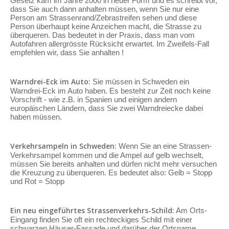
Gesetz kam im Jahre 2000 in neuer Form und es schreibt vor,
dass Sie auch dann anhalten müssen, wenn Sie nur eine
Person am Strassenrand/Zebrastreifen sehen und diese
Person überhaupt keine Anzeichen macht, die Strasse zu
überqueren. Das bedeutet in der Praxis, dass man vom
Autofahren allergrösste Rücksicht erwartet. Im Zweifels-Fall
empfehlen wir, dass Sie anhalten !
Warndrei-Eck im Auto:
Sie müssen in Schweden ein
Warndrei-Eck im Auto haben. Es besteht zur Zeit noch keine
Vorschrift - wie z.B. in Spanien und einigen andern
europäischen Ländern, dass Sie zwei Warndreiecke dabei
haben müssen.
Verkehrsampeln in Schweden:
Wenn Sie an eine Strassen-
Verkehrsampel kommen und die Ampel auf gelb wechselt,
müssen Sie bereits anhalten und dürfen nicht mehr versuchen
die Kreuzung zu überqueren. Es bedeutet also: Gelb = Stopp
und Rot = Stopp
Ein neu eingeführtes Strassenverkehrs-Schild:
Am Orts-
Eingang finden Sie oft ein rechteckiges Schild mit einer
schwarzen Häuser-Fassade und darüber der Ortsname.