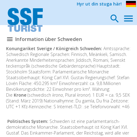
Hyr ut din stuga här!
Information über Schweden
Konungariket Sverige / Königreich Schweden:
Amtssprache:
Schwedisch Regionale Sprachen: Finnisch, Meänkieli, Samisch.
Anerkannte Minderheitensprachen: Jiddisch, Romani, Svenskt
teckenspråk (schwedische Gebärdensprache) Hauptstadt:
Stockholm Staatsform: Parlamentarische Monarchie
Staatsoberhaupt: König Carl XVI. Gustav Regierungschef: Stefan
Lövén Fläche: 450.295 km² Einwohnerzahl: ca. 9,8 Millionen
Bevölkerungsdichte: 22 Einwohner pro km². Währung:
Die
Krone
(schwedisch
krona
, Plural
kronor
). 1 EUR = ca. 9,5 SEK
(Stand: März 2019) Nationalhymne: Du gamla, Du fria Zeitzone:
UTC +1 Kfz-Kennzeiche: S Internet-TLD: .se Telefonvorwahl: +46
Politisches System:
Schweden ist eine parlamentarisch-
demokratische Monarchie. Staatsoberhaupt ist König Karl XVI.
Gustaf. Das Einkammer-Parlament, der Reichstag, wird alle vier