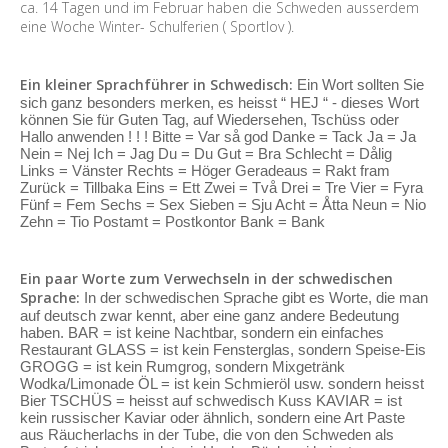
ca. 14 Tagen und im Februar haben die Schweden ausserdem
eine Woche Winter- Schulferien ( Sportlov ).
Ein kleiner Sprachführer in Schwedisch:
Ein Wort sollten Sie
sich ganz besonders merken, es heisst “ HEJ “ - dieses Wort
können Sie für Guten Tag, auf Wiedersehen, Tschüss oder
Hallo anwenden ! ! ! Bitte = Var så god Danke = Tack Ja = Ja
Nein = Nej Ich = Jag Du = Du Gut = Bra Schlecht = Dålig
Links = Vänster Rechts = Höger Geradeaus = Rakt fram
Zurück = Tillbaka Eins = Ett Zwei = Två Drei = Tre Vier = Fyra
Fünf = Fem Sechs = Sex Sieben = Sju Acht = Åtta Neun = Nio
Zehn = Tio Postamt = Postkontor Bank = Bank
Ein paar Worte zum Verwechseln in der schwedischen
Sprache:
In der schwedischen Sprache gibt es Worte, die man
auf deutsch zwar kennt, aber eine ganz andere Bedeutung
haben. BAR = ist keine Nachtbar, sondern ein einfaches
Restaurant GLASS = ist kein Fensterglas, sondern Speise-Eis
GROGG = ist kein Rumgrog, sondern Mixgetränk
Wodka/Limonade ÖL = ist kein Schmieröl usw. sondern heisst
Bier TSCHÜS = heisst auf schwedisch Kuss KAVIAR = ist
kein russischer Kaviar oder ähnlich, sondern eine Art Paste
aus Räucherlachs in der Tube, die von den Schweden als