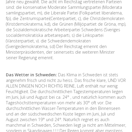
Jahre neu gewählt. Die acht im Reichstag vertretenen Parteien
sind: die konservative Moderate Sammlungspartei (Moderata
samlingspartiet, m), die Liberale Partei (Folkpartiet liberalerna,
fp), die Zentrumspartei(Centerpartiet, c), die Christdemokraten
(Kristdemokraterna, kd), die Grünen (Miljöpartiet de Gröna, mp),
die Sozialdemokratische Arbeiterpartei Schwedens (Sveriges
socialdemokratiska arbetareparti, s) die Linkspartei
(Vänsterpartiet, v). die Schwedendemokraten
(Sverigedemokraterna, sd) Der Reichstag ernennt den
Ministerpräsidenten, der seinerseits die weiteren Minister
seiner Regierung ernennt.
Das Wetter in Schweden:
Das Klima in Schweden ist stets
angenehm frisch und nicht zu heiss. Das frische klare, UND VOR
ALLEN DINGEN NOCH RICHTIG REINE, Luft enthält nur wenig
Feuchtigkeit. Die durchschnittlichen Tagestemperaturen liegen
im Juni, Juli und August bei ca. 24° , und natürlich kommen auch
Tageshöchsttemperaturen von mehr als 30° oft vor. Die
durchschnittlichen Wasser-Temperaturen in den Binnenseen
und an der südschwedischen Küste liegen im Juni, Juli und
August zwischen 19° und 24°. Naturlich regnet es auch
manchmal in Schweden, Schweden liegt ja nicht am Mittelmeer,
sondern in Skandinavien ! ! ! Der Regen kommt aber meistens