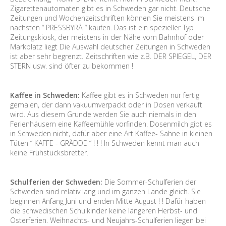
Zigarettenautomaten gibt es in Schweden gar nicht. Deutsche
Zeitungen und Wochenzeitschriften können Sie meistens im
nächsten “ PRESSBYRÅ “ kaufen. Das ist ein spezieller Typ
Zeitungskiosk, der meistens in der Nähe vom Bahnhof oder
Markplatz liegt Die Auswahl deutscher Zeitungen in Schweden
ist aber sehr begrenzt. Zeitschriften wie z.B. DER SPIEGEL, DER
STERN usw. sind öfter zu bekommen !
Kaffee in Schweden:
Kaffee gibt es in Schweden nur fertig
gemalen, der dann vakuumverpackt oder in Dosen verkauft
wird. Aus diesem Grunde werden Sie auch niemals in den
Ferienhäusern eine Kaffeemühle vorfinden. Dosenmilch gibt es
in Schweden nicht, dafür aber eine Art Kaffee- Sahne in kleinen
Tüten “ KAFFE - GRÄDDE “ ! ! ! In Schweden kennt man auch
keine Frühstücksbretter.
Schulferien der Schweden:
Die Sommer-Schulferien der
Schweden sind relativ lang und im ganzen Lande gleich. Sie
beginnen Anfang Juni und enden Mitte August ! ! Dafür haben
die schwedischen Schulkinder keine längeren Herbst- und
Osterferien. Weihnachts- und Neujahrs-Schulferien liegen bei