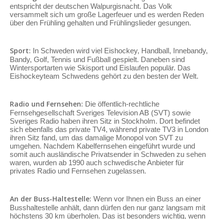
entspricht der deutschen Walpurgisnacht. Das Volk
versammelt sich um große Lagerfeuer und es werden Reden
über den Frühling gehalten und Frühlingslieder gesungen.
Sport:
In Schweden wird viel Eishockey, Handball, Innebandy,
Bandy, Golf, Tennis und Fußball gespielt. Daneben sind
Wintersportarten wie Skisport und Eislaufen populär. Das
Eishockeyteam Schwedens gehört zu den besten der Welt.
Radio und Fernsehen:
Die öffentlich-rechtliche
Fernsehgesellschaft Sveriges Television AB (SVT) sowie
Sveriges Radio haben ihren Sitz in Stockholm. Dort befindet
sich ebenfalls das private TV4, während private TV3 in London
ihren Sitz fand, um das damalige Monopol von SVT zu
umgehen. Nachdem Kabelfernsehen eingeführt wurde und
somit auch ausländische Privatsender in Schweden zu sehen
waren, wurden ab 1990 auch schwedische Anbieter für
privates Radio und Fernsehen zugelassen.
An der Buss-Haltestelle:
Wenn vor Ihnen ein Buss an einer
Busshaltestelle anhält, dann dürfen den nur ganz langsam mit
höchstens 30 km überholen. Das ist besonders wichtig, wenn