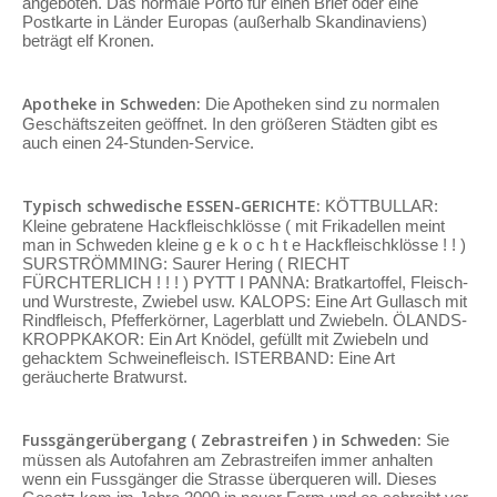
angeboten. Das normale Porto für einen Brief oder eine
Postkarte in Länder Europas (außerhalb Skandinaviens)
beträgt elf Kronen.
Apotheke in Schweden:
Die Apotheken sind zu normalen
Geschäftszeiten geöffnet. In den größeren Städten gibt es
auch einen 24-Stunden-Service.
Typisch schwedische ESSEN-GERICHTE:
KÖTTBULLAR:
Kleine gebratene Hackfleischklösse ( mit Frikadellen meint
man in Schweden kleine g e k o c h t e Hackfleischklösse ! ! )
SURSTRÖMMING: Saurer Hering ( RIECHT
FÜRCHTERLICH ! ! ! ) PYTT I PANNA: Bratkartoffel, Fleisch-
und Wurstreste, Zwiebel usw. KALOPS: Eine Art Gullasch mit
Rindfleisch, Pfefferkörner, Lagerblatt und Zwiebeln. ÖLANDS-
KROPPKAKOR: Ein Art Knödel, gefüllt mit Zwiebeln und
gehacktem Schweinefleisch. ISTERBAND: Eine Art
geräucherte Bratwurst.
Fussgängerübergang ( Zebrastreifen ) in Schweden:
Sie
müssen als Autofahren am Zebrastreifen immer anhalten
wenn ein Fussgänger die Strasse überqueren will. Dieses