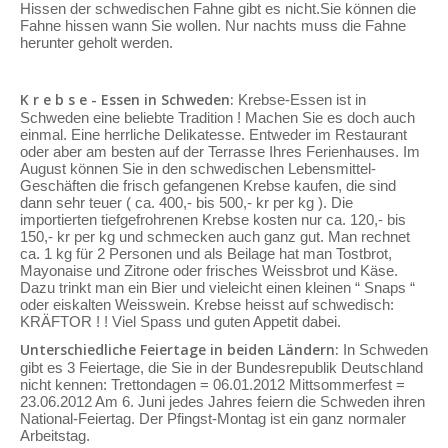
Hissen der schwedischen Fahne gibt es nicht.Sie können die
Fahne hissen wann Sie wollen. Nur nachts muss die Fahne
herunter geholt werden.
K r e b s e - Essen in Schweden:
Krebse-Essen ist in
Schweden eine beliebte Tradition ! Machen Sie es doch auch
einmal. Eine herrliche Delikatesse. Entweder im Restaurant
oder aber am besten auf der Terrasse Ihres Ferienhauses. Im
August können Sie in den schwedischen Lebensmittel-
Geschäften die frisch gefangenen Krebse kaufen, die sind
dann sehr teuer ( ca. 400,- bis 500,- kr per kg ). Die
importierten tiefgefrohrenen Krebse kosten nur ca. 120,- bis
150,- kr per kg und schmecken auch ganz gut. Man rechnet
ca. 1 kg für 2 Personen und als Beilage hat man Tostbrot,
Mayonaise und Zitrone oder frisches Weissbrot und Käse.
Dazu trinkt man ein Bier und vieleicht einen kleinen “ Snaps “
oder eiskalten Weisswein. Krebse heisst auf schwedisch:
KRÄFTOR ! ! Viel Spass und guten Appetit dabei.
Unterschiedliche Feiertage in beiden Ländern:
In Schweden
gibt es 3 Feiertage, die Sie in der Bundesrepublik Deutschland
nicht kennen: Trettondagen = 06.01.2012 Mittsommerfest =
23.06.2012 Am 6. Juni jedes Jahres feiern die Schweden ihren
National-Feiertag. Der Pfingst-Montag ist ein ganz normaler
Arbeitstag.