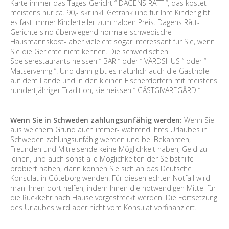
Karte immer das Tages-Gericht “ DAGENS RÄTT “, das kostet
meistens nur ca. 90,- skr inkl. Getränk und für Ihre Kinder gibt
es fast immer Kinderteller zum halben Preis. Dagens Rätt-
Gerichte sind überwiegend normale schwedische
Hausmannskost- aber vieleicht sogar interessant für Sie, wenn
Sie die Gerichte nicht kennen. Die schwedischen
Speiserestaurants heissen “ BAR “ oder “ VÄRDSHUS “ oder “
Matservering “. Und dann gibt es natürlich auch die Gasthöfe
auf dem Lande und in den kleinen Fischerdörfern mit meistens
hundertjähriger Tradition, sie heissen “ GÄSTGIVAREGÅRD “.
Wenn Sie in Schweden zahlungsunfähig werden:
Wenn Sie -
aus welchem Grund auch immer- während Ihres Urlaubes in
Schweden zahlungsunfähig werden und bei Bekannten,
Freunden und Mitreisende keine Möglichkeit haben, Geld zu
leihen, und auch sonst alle Möglichkeiten der Selbsthilfe
probiert haben, dann können Sie sich an das Deutsche
Konsulat in Göteborg wenden. Für diesen echten Notfall wird
man Ihnen dort helfen, indem Ihnen die notwendigen Mittel für
die Rückkehr nach Hause vorgestreckt werden. Die Fortsetzung
des Urlaubes wird aber nicht vom Konsulat vorfinanziert.