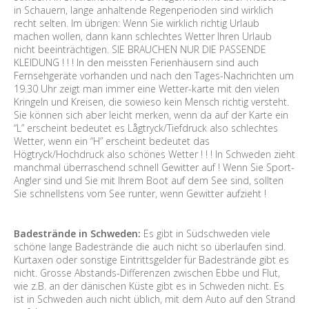
in Schauern, lange anhaltende Regenperioden sind wirklich
recht selten. Im übrigen: Wenn Sie wirklich richtig Urlaub
machen wollen, dann kann schlechtes Wetter Ihren Urlaub
nicht beeinträchtigen. SIE BRAUCHEN NUR DIE PASSENDE
KLEIDUNG ! ! ! In den meissten Ferienhäusern sind auch
Fernsehgeräte vorhanden und nach den Tages-Nachrichten um
19.30 Uhr zeigt man immer eine Wetter-karte mit den vielen
Kringeln und Kreisen, die sowieso kein Mensch richtig versteht.
Sie können sich aber leicht merken, wenn da auf der Karte ein
“L” erscheint bedeutet es Lågtryck/Tiefdruck also schlechtes
Wetter, wenn ein “H” erscheint bedeutet das
Högtryck/Hochdruck also schönes Wetter ! ! ! In Schweden zieht
manchmal überraschend schnell Gewitter auf ! Wenn Sie Sport-
Angler sind und Sie mit Ihrem Boot auf dem See sind, sollten
Sie schnellstens vom See runter, wenn Gewitter aufzieht !
Badestrände in Schweden:
Es gibt in Südschweden viele
schöne lange Badestrände die auch nicht so überlaufen sind.
Kurtaxen oder sonstige Eintrittsgelder für Badestrände gibt es
nicht. Grosse Abstands-Differenzen zwischen Ebbe und Flut,
wie z.B. an der dänischen Küste gibt es in Schweden nicht. Es
ist in Schweden auch nicht üblich, mit dem Auto auf den Strand