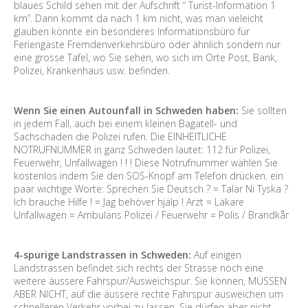
blaues Schild sehen mit der Aufschrift “ Turist-Information 1
km”. Dann kommt da nach 1 km nicht, was man vieleicht
glauben könnte ein besonderes Informationsbüro für
Feriengäste Fremdenverkehrsbüro oder ähnlich sondern nur
eine grosse Tafel, wo Sie sehen, wo sich im Orte Post, Bank,
Polizei, Krankenhaus usw. befinden.
Wenn Sie einen Autounfall in Schweden haben:
Sie sollten
in jedem Fall, auch bei einem kleinen Bagatell- und
Sachschaden die Polizei rufen. Die EINHEITLICHE
NOTRUFNUMMER in ganz Schweden lautet: 112 für Polizei,
Feuerwehr, Unfallwagen ! ! ! Diese Notrufnummer wählen Sie
kostenlos indem Sie den SOS-Knopf am Telefon drücken. ein
paar wichtige Worte: Sprechen Sie Deutsch ? = Talar Ni Tyska ?
Ich brauche Hilfe ! = Jag behöver hjälp ! Arzt = Läkare
Unfallwagen = Ambulans Polizei / Feuerwehr = Polis / Brandkår
4-spurige Landstrassen in Schweden:
Auf einigen
Landstrassen befindet sich rechts der Strasse noch eine
weitere äussere Fahrspur/Ausweichspur. Sie können, MÜSSEN
ABER NICHT, auf die äussere rechte Fahrspur ausweichen um
schnelleren Verkehr vorbei zu lassen. Sie dürfen aber nicht