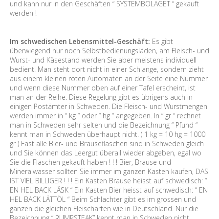
und kann nur in den Geschäften “ SYSTEMBOLAGET “ gekauft
werden !
Im schwedischen Lebensmittel-Geschäft:
Es gibt
überwiegend nur noch Selbstbedienungsläden, am Fleisch- und
Wurst- und Käsestand werden Sie aber meistens individuell
bedient. Man steht dort nicht in einer Schlange, sondern zieht
aus einem kleinen roten Automaten an der Seite eine Nummer
und wenn diese Nummer oben auf einer Tafel erscheint, ist
man an der Reihe. Diese Regelung gibt es übrigens auch in
einigen Postämter in Schweden. Die Fleisch- und Wurstmengen
werden immer in “ kg “ oder “ hg “ angegeben. In “ gr “ rechnet
man in Schweden sehr selten und die Bezeichnung “ Pfund “
kennt man in Schweden überhaupt nicht. ( 1 kg = 10 hg = 1000
gr ) Fast alle Bier- und Brauseflaschen sind in Schweden gleich
und Sie können das Leergut überall wieder abgeben, egal wo
Sie die Flaschen gekauft haben ! ! ! Bier, Brause und
Mineralwasser sollten Sie immer im ganzen Kasten kaufen, DAS
IST VIEL BILLIGER ! ! ! Ein Kasten Brause heisst auf schwedisch: “
EN HEL BACK LÄSK “ Ein Kasten Bier heisst auf schwedisch: “ EN
HEL BACK LÄTTÖL “ Beim Schlachter gibt es im grossen und
ganzen die gleichen Fleischarten wie in Deutschland. Nur die
Bezeichnung “ RUMPSTEAK” kennt man in Schweden nicht.