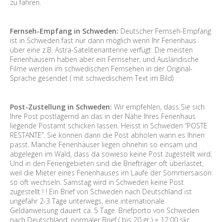
zu fahren.
Fernseh-Empfang in Schweden:
Deutscher Fernseh-Empfang
ist in Schweden fast nur dann möglich wenn Ihr Ferienhaus
über eine z.B. Astra-Satelitenantenne verfügt. Die meisten
Ferienhäusern haben aber ein Fernseher, und Ausländische
Filme werden im schwedischen Fernsehen in der Original-
Sprache gesendet ( mit schwedischem Text im Bild)
Post-Zustellung in Schweden:
Wir empfehlen, dass Sie sich
Ihre Post postlagernd an das in der Nähe Ihres Ferienhaus
liegende Postamt schicken lassen. Heisst in Schweden “POSTE
RESTANTE”. Sie können dann die Post abholen wann es Ihnen
passt. Manche Ferienhäuser liegen ohnehin so einsam und
abgelegen im Wald, dass da sowieso keine Post zugestellt wird.
Und in den Feriengebieten sind die Briefträger oft überlastet,
weil die Mieter eines Ferienhauses im Laufe der Sommersaison
so oft wechseln. Samstag wird in Schweden keine Post
zugestellt ! ! Ein Brief von Schweden nach Deutschland ist
ungefähr 2-3 Tage unterwegs, eine internationale
Geldanweisung dauert ca. 5 Tage. Briefporto von Schweden
nach Deutschland: normaler Brief ( bis 20 gr ) = 12,00 skr