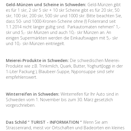
Geld-Münzen und Scheine in Schweden:
Geld-Münzen gibt
es für 1 skr, 2 skr 5 skr + 10 skr Scheine gibt es für 20 skr, 50
skr, 100 skr, 200 skr, 500 skr und 1000 skr. Bitte beachten Sie,
dass 50- und 1000-Kronen-Scheine ohne (!) Folienrand seit
1.1.2014 nicht länger gültig sind. Parkautomaten nehmen” 1,-
skr und 5,- skr-Münzen und auch 10,- skr Münzen an. An
einigen Supermärkten werden die Einkaufswagen mit 5,- skr
und 10,- skr-Münzen eintriegelt.
Meierei-Produkte in Schweden:
Die schwedischen Meierei-
Produkte wie z.B. Trinkmilch, Quark, Butter, Yoghurt(Joggi in der
1-Liter Packung ), Blaubeer-Suppe, Nyponsuppe sind sehr
empfehlenswert.
Winterreifen in Schweden:
Winterreifen für Ihr Auto sind in
Schweden vom 1. November bis zum 30. März gesetzlich
vorgeschrieben.
Das Schild “ TURIST - INFORMATION “
Wenn Sie am
Strassenrand, meist vor Ortschaften und Badeorten ein kleines