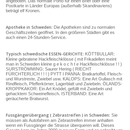
angeboten. Das normale Porto für einen Brief oder eine
Postkarte in Länder Europas (außerhalb Skandinaviens)
beträgt elf Kronen.
Apotheke in Schweden:
Die Apotheken sind zu normalen
Geschäftszeiten geöffnet. In den größeren Städten gibt es
auch einen 24-Stunden-Service.
Typisch schwedische ESSEN-GERICHTE:
KÖTTBULLAR:
Kleine gebratene Hackfleischklösse ( mit Frikadellen meint
man in Schweden kleine g e k o c h t e Hackfleischklösse ! ! )
SURSTRÖMMING: Saurer Hering ( RIECHT
FÜRCHTERLICH ! ! ! ) PYTT I PANNA: Bratkartoffel, Fleisch-
und Wurstreste, Zwiebel usw. KALOPS: Eine Art Gullasch mit
Rindfleisch, Pfefferkörner, Lagerblatt und Zwiebeln. ÖLANDS-
KROPPKAKOR: Ein Art Knödel, gefüllt mit Zwiebeln und
gehacktem Schweinefleisch. ISTERBAND: Eine Art
geräucherte Bratwurst.
Fussgängerübergang ( Zebrastreifen ) in Schweden:
Sie
müssen als Autofahren am Zebrastreifen immer anhalten
wenn ein Fussgänger die Strasse überqueren will. Dieses