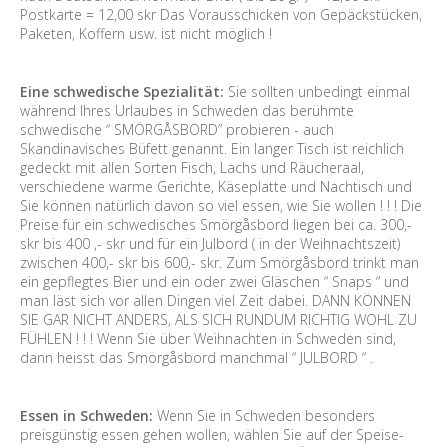
Postkarte = 12,00 skr Das Vorausschicken von Gepäckstücken,
Paketen, Koffern usw. ist nicht möglich !
Eine schwedische Spezialität:
Sie sollten unbedingt einmal
während Ihres Urlaubes in Schweden das berühmte
schwedische “ SMÖRGÅSBORD” probieren - auch
Skandinavisches Büfett genannt. Ein langer Tisch ist reichlich
gedeckt mit allen Sorten Fisch, Lachs und Räucheraal,
verschiedene warme Gerichte, Käseplatte und Nachtisch und
Sie können natürlich davon so viel essen, wie Sie wollen ! ! ! Die
Preise für ein schwedisches Smörgåsbord liegen bei ca. 300,-
skr bis 400 ,- skr und für ein Julbord ( in der Weihnachtszeit)
zwischen 400,- skr bis 600,- skr. Zum Smörgåsbord trinkt man
ein gepflegtes Bier und ein oder zwei Gläschen “ Snaps “ und
man läst sich vor allen Dingen viel Zeit dabei. DANN KÖNNEN
SIE GAR NICHT ANDERS, ALS SICH RUNDUM RICHTIG WOHL ZU
FÜHLEN ! ! ! Wenn Sie über Weihnachten in Schweden sind,
dann heisst das Smörgåsbord manchmal “ JULBORD “ .
Essen in Schweden:
Wenn Sie in Schweden besonders
preisgünstig essen gehen wollen, wählen Sie auf der Speise-