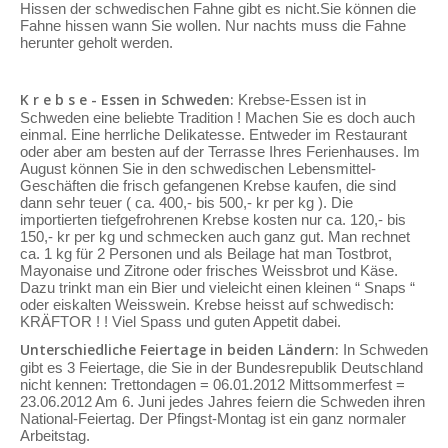
Hissen der schwedischen Fahne gibt es nicht.Sie können die
Fahne hissen wann Sie wollen. Nur nachts muss die Fahne
herunter geholt werden.
K r e b s e - Essen in Schweden:
Krebse-Essen ist in
Schweden eine beliebte Tradition ! Machen Sie es doch auch
einmal. Eine herrliche Delikatesse. Entweder im Restaurant
oder aber am besten auf der Terrasse Ihres Ferienhauses. Im
August können Sie in den schwedischen Lebensmittel-
Geschäften die frisch gefangenen Krebse kaufen, die sind
dann sehr teuer ( ca. 400,- bis 500,- kr per kg ). Die
importierten tiefgefrohrenen Krebse kosten nur ca. 120,- bis
150,- kr per kg und schmecken auch ganz gut. Man rechnet
ca. 1 kg für 2 Personen und als Beilage hat man Tostbrot,
Mayonaise und Zitrone oder frisches Weissbrot und Käse.
Dazu trinkt man ein Bier und vieleicht einen kleinen “ Snaps “
oder eiskalten Weisswein. Krebse heisst auf schwedisch:
KRÄFTOR ! ! Viel Spass und guten Appetit dabei.
Unterschiedliche Feiertage in beiden Ländern:
In Schweden
gibt es 3 Feiertage, die Sie in der Bundesrepublik Deutschland
nicht kennen: Trettondagen = 06.01.2012 Mittsommerfest =
23.06.2012 Am 6. Juni jedes Jahres feiern die Schweden ihren
National-Feiertag. Der Pfingst-Montag ist ein ganz normaler
Arbeitstag.