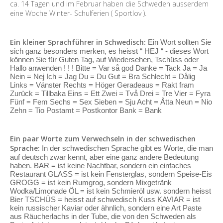
ca. 14 Tagen und im Februar haben die Schweden ausserdem
eine Woche Winter- Schulferien ( Sportlov ).
Ein kleiner Sprachführer in Schwedisch:
Ein Wort sollten Sie
sich ganz besonders merken, es heisst “ HEJ “ - dieses Wort
können Sie für Guten Tag, auf Wiedersehen, Tschüss oder
Hallo anwenden ! ! ! Bitte = Var så god Danke = Tack Ja = Ja
Nein = Nej Ich = Jag Du = Du Gut = Bra Schlecht = Dålig
Links = Vänster Rechts = Höger Geradeaus = Rakt fram
Zurück = Tillbaka Eins = Ett Zwei = Två Drei = Tre Vier = Fyra
Fünf = Fem Sechs = Sex Sieben = Sju Acht = Åtta Neun = Nio
Zehn = Tio Postamt = Postkontor Bank = Bank
Ein paar Worte zum Verwechseln in der schwedischen
Sprache:
In der schwedischen Sprache gibt es Worte, die man
auf deutsch zwar kennt, aber eine ganz andere Bedeutung
haben. BAR = ist keine Nachtbar, sondern ein einfaches
Restaurant GLASS = ist kein Fensterglas, sondern Speise-Eis
GROGG = ist kein Rumgrog, sondern Mixgetränk
Wodka/Limonade ÖL = ist kein Schmieröl usw. sondern heisst
Bier TSCHÜS = heisst auf schwedisch Kuss KAVIAR = ist
kein russischer Kaviar oder ähnlich, sondern eine Art Paste
aus Räucherlachs in der Tube, die von den Schweden als