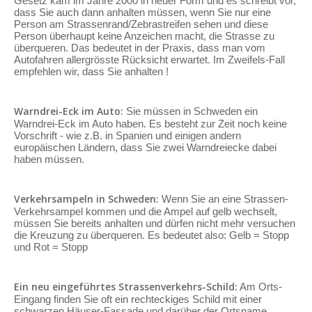
Gesetz kam im Jahre 2000 in neuer Form und es schreibt vor,
dass Sie auch dann anhalten müssen, wenn Sie nur eine
Person am Strassenrand/Zebrastreifen sehen und diese
Person überhaupt keine Anzeichen macht, die Strasse zu
überqueren. Das bedeutet in der Praxis, dass man vom
Autofahren allergrösste Rücksicht erwartet. Im Zweifels-Fall
empfehlen wir, dass Sie anhalten !
Warndrei-Eck im Auto:
Sie müssen in Schweden ein
Warndrei-Eck im Auto haben. Es besteht zur Zeit noch keine
Vorschrift - wie z.B. in Spanien und einigen andern
europäischen Ländern, dass Sie zwei Warndreiecke dabei
haben müssen.
Verkehrsampeln in Schweden:
Wenn Sie an eine Strassen-
Verkehrsampel kommen und die Ampel auf gelb wechselt,
müssen Sie bereits anhalten und dürfen nicht mehr versuchen
die Kreuzung zu überqueren. Es bedeutet also: Gelb = Stopp
und Rot = Stopp
Ein neu eingeführtes Strassenverkehrs-Schild:
Am Orts-
Eingang finden Sie oft ein rechteckiges Schild mit einer
schwarzen Häuser-Fassade und darüber der Ortsname.