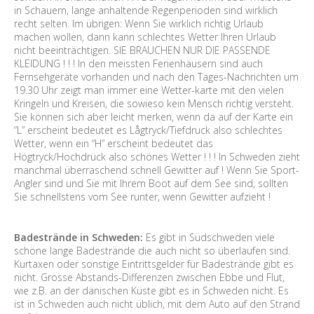
in Schauern, lange anhaltende Regenperioden sind wirklich
recht selten. Im übrigen: Wenn Sie wirklich richtig Urlaub
machen wollen, dann kann schlechtes Wetter Ihren Urlaub
nicht beeinträchtigen. SIE BRAUCHEN NUR DIE PASSENDE
KLEIDUNG ! ! ! In den meissten Ferienhäusern sind auch
Fernsehgeräte vorhanden und nach den Tages-Nachrichten um
19.30 Uhr zeigt man immer eine Wetter-karte mit den vielen
Kringeln und Kreisen, die sowieso kein Mensch richtig versteht.
Sie können sich aber leicht merken, wenn da auf der Karte ein
“L” erscheint bedeutet es Lågtryck/Tiefdruck also schlechtes
Wetter, wenn ein “H” erscheint bedeutet das
Högtryck/Hochdruck also schönes Wetter ! ! ! In Schweden zieht
manchmal überraschend schnell Gewitter auf ! Wenn Sie Sport-
Angler sind und Sie mit Ihrem Boot auf dem See sind, sollten
Sie schnellstens vom See runter, wenn Gewitter aufzieht !
Badestrände in Schweden:
Es gibt in Südschweden viele
schöne lange Badestrände die auch nicht so überlaufen sind.
Kurtaxen oder sonstige Eintrittsgelder für Badestrände gibt es
nicht. Grosse Abstands-Differenzen zwischen Ebbe und Flut,
wie z.B. an der dänischen Küste gibt es in Schweden nicht. Es
ist in Schweden auch nicht üblich, mit dem Auto auf den Strand