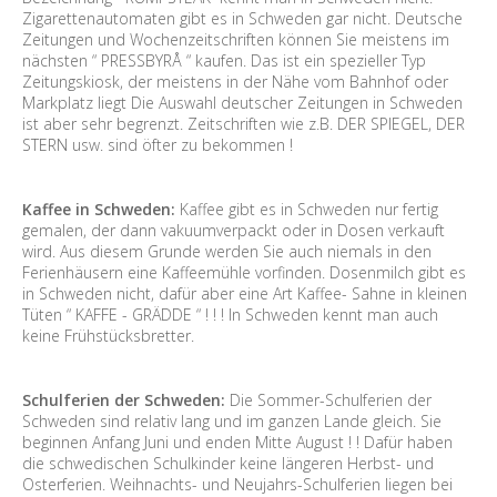
Zigarettenautomaten gibt es in Schweden gar nicht. Deutsche
Zeitungen und Wochenzeitschriften können Sie meistens im
nächsten “ PRESSBYRÅ “ kaufen. Das ist ein spezieller Typ
Zeitungskiosk, der meistens in der Nähe vom Bahnhof oder
Markplatz liegt Die Auswahl deutscher Zeitungen in Schweden
ist aber sehr begrenzt. Zeitschriften wie z.B. DER SPIEGEL, DER
STERN usw. sind öfter zu bekommen !
Kaffee in Schweden:
Kaffee gibt es in Schweden nur fertig
gemalen, der dann vakuumverpackt oder in Dosen verkauft
wird. Aus diesem Grunde werden Sie auch niemals in den
Ferienhäusern eine Kaffeemühle vorfinden. Dosenmilch gibt es
in Schweden nicht, dafür aber eine Art Kaffee- Sahne in kleinen
Tüten “ KAFFE - GRÄDDE “ ! ! ! In Schweden kennt man auch
keine Frühstücksbretter.
Schulferien der Schweden:
Die Sommer-Schulferien der
Schweden sind relativ lang und im ganzen Lande gleich. Sie
beginnen Anfang Juni und enden Mitte August ! ! Dafür haben
die schwedischen Schulkinder keine längeren Herbst- und
Osterferien. Weihnachts- und Neujahrs-Schulferien liegen bei