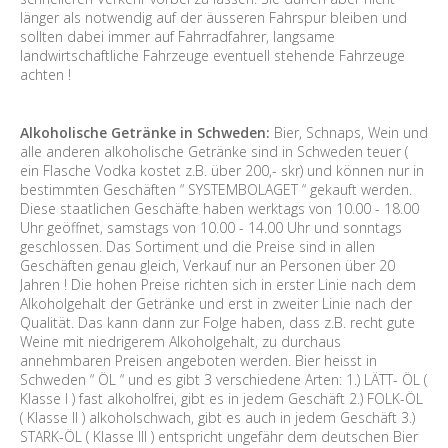
länger als notwendig auf der äusseren Fahrspur bleiben und
sollten dabei immer auf Fahrradfahrer, langsame
landwirtschaftliche Fahrzeuge eventuell stehende Fahrzeuge
achten !
Alkoholische Getränke in Schweden:
Bier, Schnaps, Wein und
alle anderen alkoholische Getränke sind in Schweden teuer (
ein Flasche Vodka kostet z.B. über 200,- skr) und können nur in
bestimmten Geschäften “ SYSTEMBOLAGET “ gekauft werden.
Diese staatlichen Geschäfte haben werktags von 10.00 - 18.00
Uhr geöffnet, samstags von 10.00 - 14.00 Uhr und sonntags
geschlossen. Das Sortiment und die Preise sind in allen
Geschäften genau gleich, Verkauf nur an Personen über 20
Jahren ! Die hohen Preise richten sich in erster Linie nach dem
Alkoholgehalt der Getränke und erst in zweiter Linie nach der
Qualität. Das kann dann zur Folge haben, dass z.B. recht gute
Weine mit niedrigerem Alkoholgehalt, zu durchaus
annehmbaren Preisen angeboten werden. Bier heisst in
Schweden “ ÖL “ und es gibt 3 verschiedene Arten: 1.) LÄTT- ÖL (
Klasse I ) fast alkoholfrei, gibt es in jedem Geschäft 2.) FOLK-ÖL
( Klasse II ) alkoholschwach, gibt es auch in jedem Geschäft 3.)
STARK-ÖL ( Klasse III ) entspricht ungefähr dem deutschen Bier