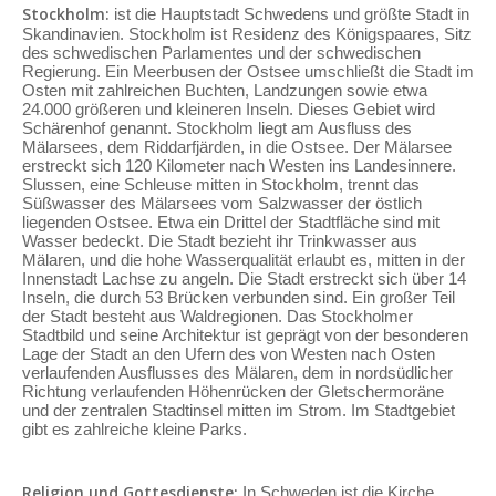
Stockholm:
ist die Hauptstadt Schwedens und größte Stadt in
Skandinavien. Stockholm ist Residenz des Königspaares, Sitz
des schwedischen Parlamentes und der schwedischen
Regierung. Ein Meerbusen der Ostsee umschließt die Stadt im
Osten mit zahlreichen Buchten, Landzungen sowie etwa
24.000 größeren und kleineren Inseln. Dieses Gebiet wird
Schärenhof genannt. Stockholm liegt am Ausfluss des
Mälarsees, dem Riddarfjärden, in die Ostsee. Der Mälarsee
erstreckt sich 120 Kilometer nach Westen ins Landesinnere.
Slussen, eine Schleuse mitten in Stockholm, trennt das
Süßwasser des Mälarsees vom Salzwasser der östlich
liegenden Ostsee. Etwa ein Drittel der Stadtfläche sind mit
Wasser bedeckt. Die Stadt bezieht ihr Trinkwasser aus
Mälaren, und die hohe Wasserqualität erlaubt es, mitten in der
Innenstadt Lachse zu angeln. Die Stadt erstreckt sich über 14
Inseln, die durch 53 Brücken verbunden sind. Ein großer Teil
der Stadt besteht aus Waldregionen. Das Stockholmer
Stadtbild und seine Architektur ist geprägt von der besonderen
Lage der Stadt an den Ufern des von Westen nach Osten
verlaufenden Ausflusses des Mälaren, dem in nordsüdlicher
Richtung verlaufenden Höhenrücken der Gletschermoräne
und der zentralen Stadtinsel mitten im Strom. Im Stadtgebiet
gibt es zahlreiche kleine Parks.
Religion und Gottesdienste:
In Schweden ist die Kirche