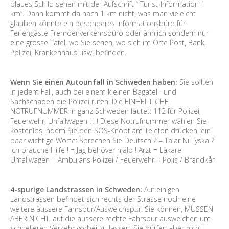
blaues Schild sehen mit der Aufschrift “ Turist-Information 1
km”. Dann kommt da nach 1 km nicht, was man vieleicht
glauben könnte ein besonderes Informationsbüro für
Feriengäste Fremdenverkehrsbüro oder ähnlich sondern nur
eine grosse Tafel, wo Sie sehen, wo sich im Orte Post, Bank,
Polizei, Krankenhaus usw. befinden.
Wenn Sie einen Autounfall in Schweden haben:
Sie sollten
in jedem Fall, auch bei einem kleinen Bagatell- und
Sachschaden die Polizei rufen. Die EINHEITLICHE
NOTRUFNUMMER in ganz Schweden lautet: 112 für Polizei,
Feuerwehr, Unfallwagen ! ! ! Diese Notrufnummer wählen Sie
kostenlos indem Sie den SOS-Knopf am Telefon drücken. ein
paar wichtige Worte: Sprechen Sie Deutsch ? = Talar Ni Tyska ?
Ich brauche Hilfe ! = Jag behöver hjälp ! Arzt = Läkare
Unfallwagen = Ambulans Polizei / Feuerwehr = Polis / Brandkår
4-spurige Landstrassen in Schweden:
Auf einigen
Landstrassen befindet sich rechts der Strasse noch eine
weitere äussere Fahrspur/Ausweichspur. Sie können, MÜSSEN
ABER NICHT, auf die äussere rechte Fahrspur ausweichen um
schnelleren Verkehr vorbei zu lassen. Sie dürfen aber nicht