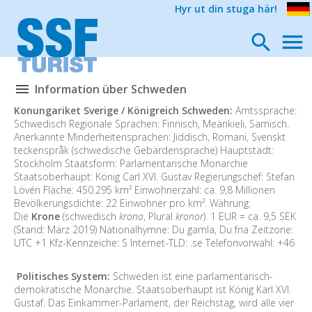
Hyr ut din stuga här!
Information über Schweden
Konungariket Sverige / Königreich Schweden:
Amtssprache:
Schwedisch Regionale Sprachen: Finnisch, Meänkieli, Samisch.
Anerkannte Minderheitensprachen: Jiddisch, Romani, Svenskt
teckenspråk (schwedische Gebärdensprache) Hauptstadt:
Stockholm Staatsform: Parlamentarische Monarchie
Staatsoberhaupt: König Carl XVI. Gustav Regierungschef: Stefan
Lövén Fläche: 450.295 km² Einwohnerzahl: ca. 9,8 Millionen
Bevölkerungsdichte: 22 Einwohner pro km². Währung:
Die
Krone
(schwedisch
krona
, Plural
kronor
). 1 EUR = ca. 9,5 SEK
(Stand: März 2019) Nationalhymne: Du gamla, Du fria Zeitzone:
UTC +1 Kfz-Kennzeiche: S Internet-TLD: .se Telefonvorwahl: +46
Politisches System:
Schweden ist eine parlamentarisch-
demokratische Monarchie. Staatsoberhaupt ist König Karl XVI.
Gustaf. Das Einkammer-Parlament, der Reichstag, wird alle vier