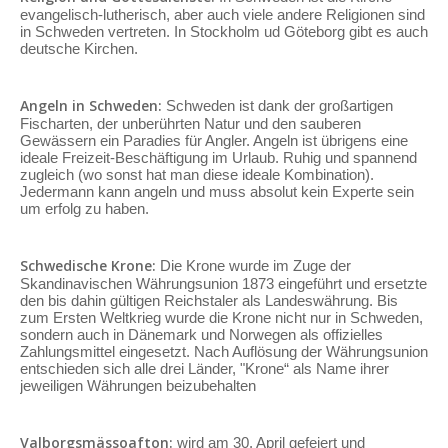
evangelisch-lutherisch, aber auch viele andere Religionen sind
in Schweden vertreten. In Stockholm ud Göteborg gibt es auch
deutsche Kirchen.
Angeln in Schweden:
Schweden ist dank der großartigen
Fischarten, der unberührten Natur und den sauberen
Gewässern ein Paradies für Angler. Angeln ist übrigens eine
ideale Freizeit-Beschäftigung im Urlaub. Ruhig und spannend
zugleich (wo sonst hat man diese ideale Kombination).
Jedermann kann angeln und muss absolut kein Experte sein
um erfolg zu haben.
Schwedische Krone:
Die Krone wurde im Zuge der
Skandinavischen Währungsunion 1873 eingeführt und ersetzte
den bis dahin gültigen Reichstaler als Landeswährung. Bis
zum Ersten Weltkrieg wurde die Krone nicht nur in Schweden,
sondern auch in Dänemark und Norwegen als offizielles
Zahlungsmittel eingesetzt. Nach Auflösung der Währungsunion
entschieden sich alle drei Länder, "Krone“ als Name ihrer
jeweiligen Währungen beizubehalten
Valborgsmässoafton:
wird am 30. April gefeiert und