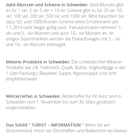
Geld-Münzen und Scheine in Schweden:
Geld-Münzen gibt
es für 1 skr, 2 skr 5 skr + 10 skr Scheine gibt es für 20 skr, 50
skr, 100 skr, 200 skr, 500 skr und 1000 skr. Bitte beachten Sie,
dass 50- und 1000-Kronen-Scheine ohne (!) Folienrand seit
1.1.2014 nicht länger gültig sind. Parkautomaten nehmen” 1,-
skr und 5,- skr-Münzen und auch 10,- skr Münzen an. An
einigen Supermärkten werden die Einkaufswagen mit 5,- skr
und 10,- skr-Münzen eintriegelt.
Meierei-Produkte in Schweden:
Die schwedischen Meierei-
Produkte wie z.B. Trinkmilch, Quark, Butter, Yoghurt(Joggi in der
1-Liter Packung ), Blaubeer-Suppe, Nyponsuppe sind sehr
empfehlenswert.
Winterreifen in Schweden:
Winterreifen für Ihr Auto sind in
Schweden vom 1. November bis zum 30. März gesetzlich
vorgeschrieben.
Das Schild “ TURIST - INFORMATION “
Wenn Sie am
Strassenrand, meist vor Ortschaften und Badeorten ein kleines