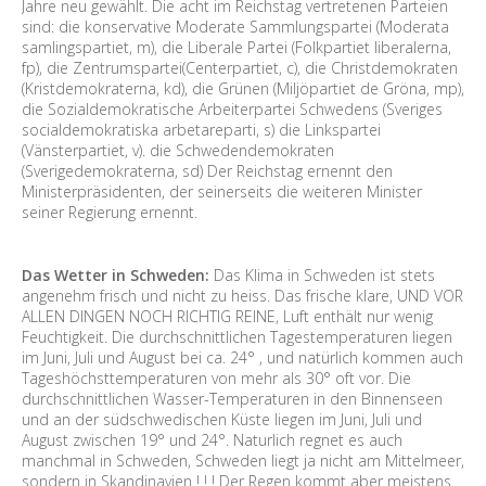
Jahre neu gewählt. Die acht im Reichstag vertretenen Parteien
sind: die konservative Moderate Sammlungspartei (Moderata
samlingspartiet, m), die Liberale Partei (Folkpartiet liberalerna,
fp), die Zentrumspartei(Centerpartiet, c), die Christdemokraten
(Kristdemokraterna, kd), die Grünen (Miljöpartiet de Gröna, mp),
die Sozialdemokratische Arbeiterpartei Schwedens (Sveriges
socialdemokratiska arbetareparti, s) die Linkspartei
(Vänsterpartiet, v). die Schwedendemokraten
(Sverigedemokraterna, sd) Der Reichstag ernennt den
Ministerpräsidenten, der seinerseits die weiteren Minister
seiner Regierung ernennt.
Das Wetter in Schweden:
Das Klima in Schweden ist stets
angenehm frisch und nicht zu heiss. Das frische klare, UND VOR
ALLEN DINGEN NOCH RICHTIG REINE, Luft enthält nur wenig
Feuchtigkeit. Die durchschnittlichen Tagestemperaturen liegen
im Juni, Juli und August bei ca. 24° , und natürlich kommen auch
Tageshöchsttemperaturen von mehr als 30° oft vor. Die
durchschnittlichen Wasser-Temperaturen in den Binnenseen
und an der südschwedischen Küste liegen im Juni, Juli und
August zwischen 19° und 24°. Naturlich regnet es auch
manchmal in Schweden, Schweden liegt ja nicht am Mittelmeer,
sondern in Skandinavien ! ! ! Der Regen kommt aber meistens