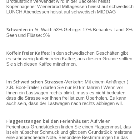
Brotaufstrich verwendet wird In der Bäckerei heisst
Kopenhagener Wienerbröd Mittagessen heisst auf schwedisch
LUNCH Abendessen heisst auf schwedisch MIDDAG
Schweden in %:
Wald: 53% Gebirge: 17% Bebautes Land: 8%
Seen und Flüsse: 9%
Koffeinfreier Kaffee:
In den schwedischen Geschäften gibt
es sehr wenig koffeinfreien Kaffee, aus diesem Grunde sollten
Sie sich diesen Kaffee mitnehmen.
Im Schwedischen Strassen-Verkehr:
Mit einem Anhänger (
z.B. Boot-Trailer ) dürfen Sie nur 80 km fahren ! Wenn vor
Ihnen ein Lastwagen rechts blinkt, muss es nicht bedeuten,
dass die Strasse vor Ihnen frei ist zum Überholen. Es kann
auch sein, dass der Lastwagen nach rechts abbiegen will.
Flaggenstangen bei den Ferienhäuser:
Auf vielen
Ferienhaus-Grundstücken finden Sie einen Flaggenmast, das
ist ein hübscher Schmuck und gibt dem Grundstück meistens
eine ansprechende Note. Besondere Bestimmungen für das