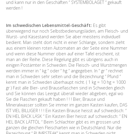
und kann nur in den Geschäften “ SYSTEMBOLAGET “ gekauft
werden !
Im schwedischen Lebensmittel-Geschäft:
Es gibt
überwiegend nur noch Selbstbedienungsläden, am Fleisch- und
Wurst- und Käsestand werden Sie aber meistens individuell
bedient. Man steht dort nicht in einer Schlange, sondern zieht
aus einem kleinen roten Automaten an der Seite eine Nummer
und wenn diese Nummer oben auf einer Tafel erscheint, ist
man an der Reihe. Diese Regelung gibt es übrigens auch in
einigen Postämter in Schweden. Die Fleisch- und Wurstmengen
werden immer in “ kg “ oder “ hg “ angegeben. In “ gr “ rechnet
man in Schweden sehr selten und die Bezeichnung “ Pfund “
kennt man in Schweden überhaupt nicht. ( 1 kg = 10 hg = 1000
gr ) Fast alle Bier- und Brauseflaschen sind in Schweden gleich
und Sie können das Leergut überall wieder abgeben, egal wo
Sie die Flaschen gekauft haben ! ! ! Bier, Brause und
Mineralwasser sollten Sie immer im ganzen Kasten kaufen, DAS
IST VIEL BILLIGER ! ! ! Ein Kasten Brause heisst auf schwedisch: “
EN HEL BACK LÄSK “ Ein Kasten Bier heisst auf schwedisch: “ EN
HEL BACK LÄTTÖL “ Beim Schlachter gibt es im grossen und
ganzen die gleichen Fleischarten wie in Deutschland. Nur die
Bezeichnung “ RUMPSTEAK” kennt man in Schweden nicht.