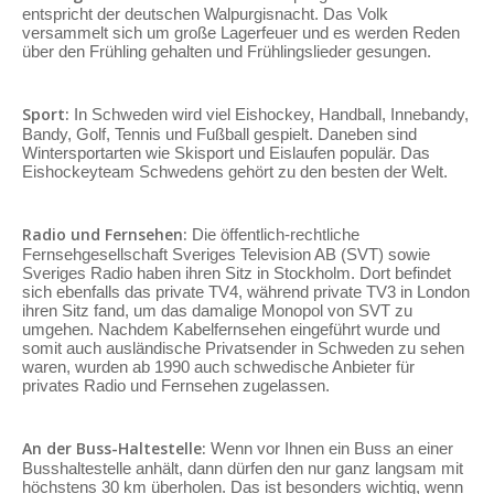
entspricht der deutschen Walpurgisnacht. Das Volk
versammelt sich um große Lagerfeuer und es werden Reden
über den Frühling gehalten und Frühlingslieder gesungen.
Sport:
In Schweden wird viel Eishockey, Handball, Innebandy,
Bandy, Golf, Tennis und Fußball gespielt. Daneben sind
Wintersportarten wie Skisport und Eislaufen populär. Das
Eishockeyteam Schwedens gehört zu den besten der Welt.
Radio und Fernsehen:
Die öffentlich-rechtliche
Fernsehgesellschaft Sveriges Television AB (SVT) sowie
Sveriges Radio haben ihren Sitz in Stockholm. Dort befindet
sich ebenfalls das private TV4, während private TV3 in London
ihren Sitz fand, um das damalige Monopol von SVT zu
umgehen. Nachdem Kabelfernsehen eingeführt wurde und
somit auch ausländische Privatsender in Schweden zu sehen
waren, wurden ab 1990 auch schwedische Anbieter für
privates Radio und Fernsehen zugelassen.
An der Buss-Haltestelle:
Wenn vor Ihnen ein Buss an einer
Busshaltestelle anhält, dann dürfen den nur ganz langsam mit
höchstens 30 km überholen. Das ist besonders wichtig, wenn