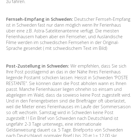
zu fahren.
Fernseh-Empfang in Schweden:
Deutscher Fernseh-Empfang
ist in Schweden fast nur dann möglich wenn Ihr Ferienhaus
über eine z.B. Astra-Satelitenantenne verfügt. Die meisten
Ferienhäusern haben aber ein Fernseher, und Ausländische
Filme werden im schwedischen Fernsehen in der Original-
Sprache gesendet ( mit schwedischem Text im Bild)
Post-Zustellung in Schweden:
Wir empfehlen, dass Sie sich
Ihre Post postlagernd an das in der Nähe Ihres Ferienhaus
liegende Postamt schicken lassen. Heisst in Schweden “POSTE
RESTANTE”. Sie können dann die Post abholen wann es Ihnen
passt. Manche Ferienhäuser liegen ohnehin so einsam und
abgelegen im Wald, dass da sowieso keine Post zugestellt wird.
Und in den Feriengebieten sind die Briefträger oft überlastet,
weil die Mieter eines Ferienhauses im Laufe der Sommersaison
so oft wechseln. Samstag wird in Schweden keine Post
zugestellt ! ! Ein Brief von Schweden nach Deutschland ist
ungefähr 2-3 Tage unterwegs, eine internationale
Geldanweisung dauert ca. 5 Tage. Briefporto von Schweden
nach Deutschland: normaler Brief ( bis 20 gr ) = 12,00 skr