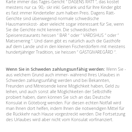
Karte immer das Tages-Gericht “ DAGENS RÄTT “, das kostet
meistens nur ca. 90,- skr inkl. Getränk und für Ihre Kinder gibt
es fast immer Kinderteller zum halben Preis. Dagens Rätt-
Gerichte sind überwiegend normale schwedische
Hausmannskost- aber vieleicht sogar interessant für Sie, wenn
Sie die Gerichte nicht kennen. Die schwedischen
Speiserestaurants heissen “ BAR “ oder “ VÄRDSHUS “ oder “
Matservering “. Und dann gibt es natürlich auch die Gasthöfe
auf dem Lande und in den kleinen Fischerdörfern mit meistens
hundertjähriger Tradition, sie heissen “ GÄSTGIVAREGÅRD “.
Wenn Sie in Schweden zahlungsunfähig werden:
Wenn Sie -
aus welchem Grund auch immer- während Ihres Urlaubes in
Schweden zahlungsunfähig werden und bei Bekannten,
Freunden und Mitreisende keine Möglichkeit haben, Geld zu
leihen, und auch sonst alle Möglichkeiten der Selbsthilfe
probiert haben, dann können Sie sich an das Deutsche
Konsulat in Göteborg wenden. Für diesen echten Notfall wird
man Ihnen dort helfen, indem Ihnen die notwendigen Mittel für
die Rückkehr nach Hause vorgestreckt werden. Die Fortsetzung
des Urlaubes wird aber nicht vom Konsulat vorfinanziert.