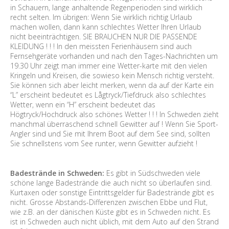
in Schauern, lange anhaltende Regenperioden sind wirklich
recht selten. Im übrigen: Wenn Sie wirklich richtig Urlaub
machen wollen, dann kann schlechtes Wetter Ihren Urlaub
nicht beeinträchtigen. SIE BRAUCHEN NUR DIE PASSENDE
KLEIDUNG ! ! ! In den meissten Ferienhäusern sind auch
Fernsehgeräte vorhanden und nach den Tages-Nachrichten um
19.30 Uhr zeigt man immer eine Wetter-karte mit den vielen
Kringeln und Kreisen, die sowieso kein Mensch richtig versteht.
Sie können sich aber leicht merken, wenn da auf der Karte ein
“L” erscheint bedeutet es Lågtryck/Tiefdruck also schlechtes
Wetter, wenn ein “H” erscheint bedeutet das
Högtryck/Hochdruck also schönes Wetter ! ! ! In Schweden zieht
manchmal überraschend schnell Gewitter auf ! Wenn Sie Sport-
Angler sind und Sie mit Ihrem Boot auf dem See sind, sollten
Sie schnellstens vom See runter, wenn Gewitter aufzieht !
Badestrände in Schweden:
Es gibt in Südschweden viele
schöne lange Badestrände die auch nicht so überlaufen sind.
Kurtaxen oder sonstige Eintrittsgelder für Badestrände gibt es
nicht. Grosse Abstands-Differenzen zwischen Ebbe und Flut,
wie z.B. an der dänischen Küste gibt es in Schweden nicht. Es
ist in Schweden auch nicht üblich, mit dem Auto auf den Strand