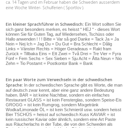
ca. 14 Tagen und im Februar haben die Schweden ausserdem
eine Woche Winter- Schulferien ( Sportlov ).
Ein kleiner Sprachführer in Schwedisch:
Ein Wort sollten Sie
sich ganz besonders merken, es heisst “ HEJ “ - dieses Wort
können Sie für Guten Tag, auf Wiedersehen, Tschüss oder
Hallo anwenden ! ! ! Bitte = Var så god Danke = Tack Ja = Ja
Nein = Nej Ich = Jag Du = Du Gut = Bra Schlecht = Dålig
Links = Vänster Rechts = Höger Geradeaus = Rakt fram
Zurück = Tillbaka Eins = Ett Zwei = Två Drei = Tre Vier = Fyra
Fünf = Fem Sechs = Sex Sieben = Sju Acht = Åtta Neun = Nio
Zehn = Tio Postamt = Postkontor Bank = Bank
Ein paar Worte zum Verwechseln in der schwedischen
Sprache:
In der schwedischen Sprache gibt es Worte, die man
auf deutsch zwar kennt, aber eine ganz andere Bedeutung
haben. BAR = ist keine Nachtbar, sondern ein einfaches
Restaurant GLASS = ist kein Fensterglas, sondern Speise-Eis
GROGG = ist kein Rumgrog, sondern Mixgetränk
Wodka/Limonade ÖL = ist kein Schmieröl usw. sondern heisst
Bier TSCHÜS = heisst auf schwedisch Kuss KAVIAR = ist
kein russischer Kaviar oder ähnlich, sondern eine Art Paste
aus Räucherlachs in der Tube, die von den Schweden als