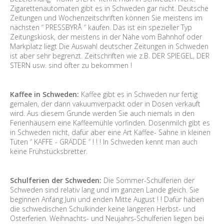
Zigarettenautomaten gibt es in Schweden gar nicht. Deutsche
Zeitungen und Wochenzeitschriften können Sie meistens im
nächsten “ PRESSBYRÅ “ kaufen. Das ist ein spezieller Typ
Zeitungskiosk, der meistens in der Nähe vom Bahnhof oder
Markplatz liegt Die Auswahl deutscher Zeitungen in Schweden
ist aber sehr begrenzt. Zeitschriften wie z.B. DER SPIEGEL, DER
STERN usw. sind öfter zu bekommen !
Kaffee in Schweden:
Kaffee gibt es in Schweden nur fertig
gemalen, der dann vakuumverpackt oder in Dosen verkauft
wird. Aus diesem Grunde werden Sie auch niemals in den
Ferienhäusern eine Kaffeemühle vorfinden. Dosenmilch gibt es
in Schweden nicht, dafür aber eine Art Kaffee- Sahne in kleinen
Tüten “ KAFFE - GRÄDDE “ ! ! ! In Schweden kennt man auch
keine Frühstücksbretter.
Schulferien der Schweden:
Die Sommer-Schulferien der
Schweden sind relativ lang und im ganzen Lande gleich. Sie
beginnen Anfang Juni und enden Mitte August ! ! Dafür haben
die schwedischen Schulkinder keine längeren Herbst- und
Osterferien. Weihnachts- und Neujahrs-Schulferien liegen bei