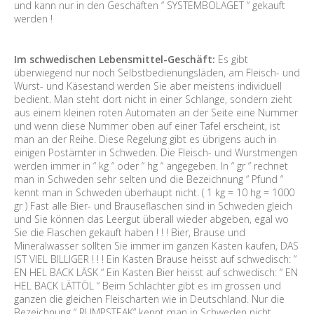
und kann nur in den Geschäften “ SYSTEMBOLAGET “ gekauft
werden !
Im schwedischen Lebensmittel-Geschäft:
Es gibt
überwiegend nur noch Selbstbedienungsläden, am Fleisch- und
Wurst- und Käsestand werden Sie aber meistens individuell
bedient. Man steht dort nicht in einer Schlange, sondern zieht
aus einem kleinen roten Automaten an der Seite eine Nummer
und wenn diese Nummer oben auf einer Tafel erscheint, ist
man an der Reihe. Diese Regelung gibt es übrigens auch in
einigen Postämter in Schweden. Die Fleisch- und Wurstmengen
werden immer in “ kg “ oder “ hg “ angegeben. In “ gr “ rechnet
man in Schweden sehr selten und die Bezeichnung “ Pfund “
kennt man in Schweden überhaupt nicht. ( 1 kg = 10 hg = 1000
gr ) Fast alle Bier- und Brauseflaschen sind in Schweden gleich
und Sie können das Leergut überall wieder abgeben, egal wo
Sie die Flaschen gekauft haben ! ! ! Bier, Brause und
Mineralwasser sollten Sie immer im ganzen Kasten kaufen, DAS
IST VIEL BILLIGER ! ! ! Ein Kasten Brause heisst auf schwedisch: “
EN HEL BACK LÄSK “ Ein Kasten Bier heisst auf schwedisch: “ EN
HEL BACK LÄTTÖL “ Beim Schlachter gibt es im grossen und
ganzen die gleichen Fleischarten wie in Deutschland. Nur die
Bezeichnung “ RUMPSTEAK” kennt man in Schweden nicht.