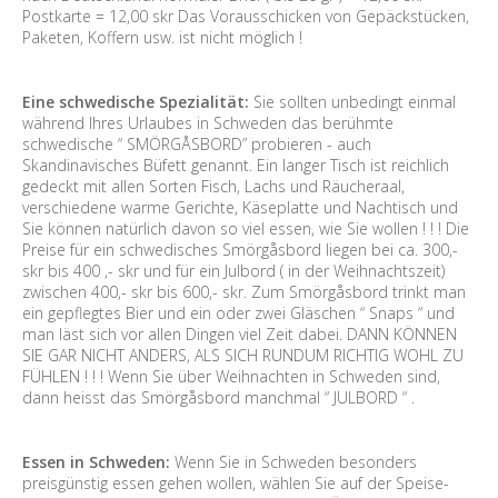
Postkarte = 12,00 skr Das Vorausschicken von Gepäckstücken,
Paketen, Koffern usw. ist nicht möglich !
Eine schwedische Spezialität:
Sie sollten unbedingt einmal
während Ihres Urlaubes in Schweden das berühmte
schwedische “ SMÖRGÅSBORD” probieren - auch
Skandinavisches Büfett genannt. Ein langer Tisch ist reichlich
gedeckt mit allen Sorten Fisch, Lachs und Räucheraal,
verschiedene warme Gerichte, Käseplatte und Nachtisch und
Sie können natürlich davon so viel essen, wie Sie wollen ! ! ! Die
Preise für ein schwedisches Smörgåsbord liegen bei ca. 300,-
skr bis 400 ,- skr und für ein Julbord ( in der Weihnachtszeit)
zwischen 400,- skr bis 600,- skr. Zum Smörgåsbord trinkt man
ein gepflegtes Bier und ein oder zwei Gläschen “ Snaps “ und
man läst sich vor allen Dingen viel Zeit dabei. DANN KÖNNEN
SIE GAR NICHT ANDERS, ALS SICH RUNDUM RICHTIG WOHL ZU
FÜHLEN ! ! ! Wenn Sie über Weihnachten in Schweden sind,
dann heisst das Smörgåsbord manchmal “ JULBORD “ .
Essen in Schweden:
Wenn Sie in Schweden besonders
preisgünstig essen gehen wollen, wählen Sie auf der Speise-