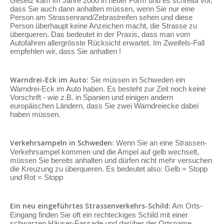
Gesetz kam im Jahre 2000 in neuer Form und es schreibt vor,
dass Sie auch dann anhalten müssen, wenn Sie nur eine
Person am Strassenrand/Zebrastreifen sehen und diese
Person überhaupt keine Anzeichen macht, die Strasse zu
überqueren. Das bedeutet in der Praxis, dass man vom
Autofahren allergrösste Rücksicht erwartet. Im Zweifels-Fall
empfehlen wir, dass Sie anhalten !
Warndrei-Eck im Auto:
Sie müssen in Schweden ein
Warndrei-Eck im Auto haben. Es besteht zur Zeit noch keine
Vorschrift - wie z.B. in Spanien und einigen andern
europäischen Ländern, dass Sie zwei Warndreiecke dabei
haben müssen.
Verkehrsampeln in Schweden:
Wenn Sie an eine Strassen-
Verkehrsampel kommen und die Ampel auf gelb wechselt,
müssen Sie bereits anhalten und dürfen nicht mehr versuchen
die Kreuzung zu überqueren. Es bedeutet also: Gelb = Stopp
und Rot = Stopp
Ein neu eingeführtes Strassenverkehrs-Schild:
Am Orts-
Eingang finden Sie oft ein rechteckiges Schild mit einer
schwarzen Häuser-Fassade und darüber der Ortsname.