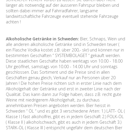
länger als notwendig auf der äusseren Fahrspur bleiben und
sollten dabei immer auf Fahrradfahrer, langsame
landwirtschaftliche Fahrzeuge eventuell stehende Fahrzeuge
achten !
Alkoholische Getränke in Schweden:
Bier, Schnaps, Wein und
alle anderen alkoholische Getränke sind in Schweden teuer (
ein Flasche Vodka kostet z.B. über 200,- skr) und können nur in
bestimmten Geschäften “ SYSTEMBOLAGET “ gekauft werden.
Diese staatlichen Geschäfte haben werktags von 10.00 - 18.00
Uhr geöffnet, samstags von 10.00 - 14.00 Uhr und sonntags
geschlossen. Das Sortiment und die Preise sind in allen
Geschäften genau gleich, Verkauf nur an Personen über 20
Jahren ! Die hohen Preise richten sich in erster Linie nach dem
Alkoholgehalt der Getränke und erst in zweiter Linie nach der
Qualität. Das kann dann zur Folge haben, dass z.B. recht gute
Weine mit niedrigerem Alkoholgehalt, zu durchaus
annehmbaren Preisen angeboten werden. Bier heisst in
Schweden “ ÖL “ und es gibt 3 verschiedene Arten: 1.) LÄTT- ÖL (
Klasse I ) fast alkoholfrei, gibt es in jedem Geschäft 2.) FOLK-ÖL
( Klasse II ) alkoholschwach, gibt es auch in jedem Geschäft 3.)
STARK-ÖL ( Klasse III ) entspricht ungefähr dem deutschen Bier