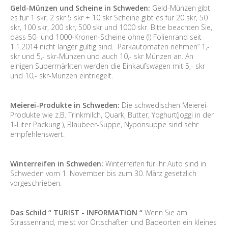
Geld-Münzen und Scheine in Schweden:
Geld-Münzen gibt
es für 1 skr, 2 skr 5 skr + 10 skr Scheine gibt es für 20 skr, 50
skr, 100 skr, 200 skr, 500 skr und 1000 skr. Bitte beachten Sie,
dass 50- und 1000-Kronen-Scheine ohne (!) Folienrand seit
1.1.2014 nicht länger gültig sind. Parkautomaten nehmen” 1,-
skr und 5,- skr-Münzen und auch 10,- skr Münzen an. An
einigen Supermärkten werden die Einkaufswagen mit 5,- skr
und 10,- skr-Münzen eintriegelt.
Meierei-Produkte in Schweden:
Die schwedischen Meierei-
Produkte wie z.B. Trinkmilch, Quark, Butter, Yoghurt(Joggi in der
1-Liter Packung ), Blaubeer-Suppe, Nyponsuppe sind sehr
empfehlenswert.
Winterreifen in Schweden:
Winterreifen für Ihr Auto sind in
Schweden vom 1. November bis zum 30. März gesetzlich
vorgeschrieben.
Das Schild “ TURIST - INFORMATION “
Wenn Sie am
Strassenrand, meist vor Ortschaften und Badeorten ein kleines