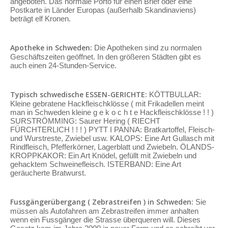
angeboten. Das normale Porto für einen Brief oder eine
Postkarte in Länder Europas (außerhalb Skandinaviens)
beträgt elf Kronen.
Apotheke in Schweden:
Die Apotheken sind zu normalen
Geschäftszeiten geöffnet. In den größeren Städten gibt es
auch einen 24-Stunden-Service.
Typisch schwedische ESSEN-GERICHTE:
KÖTTBULLAR:
Kleine gebratene Hackfleischklösse ( mit Frikadellen meint
man in Schweden kleine g e k o c h t e Hackfleischklösse ! ! )
SURSTRÖMMING: Saurer Hering ( RIECHT
FÜRCHTERLICH ! ! ! ) PYTT I PANNA: Bratkartoffel, Fleisch-
und Wurstreste, Zwiebel usw. KALOPS: Eine Art Gullasch mit
Rindfleisch, Pfefferkörner, Lagerblatt und Zwiebeln. ÖLANDS-
KROPPKAKOR: Ein Art Knödel, gefüllt mit Zwiebeln und
gehacktem Schweinefleisch. ISTERBAND: Eine Art
geräucherte Bratwurst.
Fussgängerübergang ( Zebrastreifen ) in Schweden:
Sie
müssen als Autofahren am Zebrastreifen immer anhalten
wenn ein Fussgänger die Strasse überqueren will. Dieses