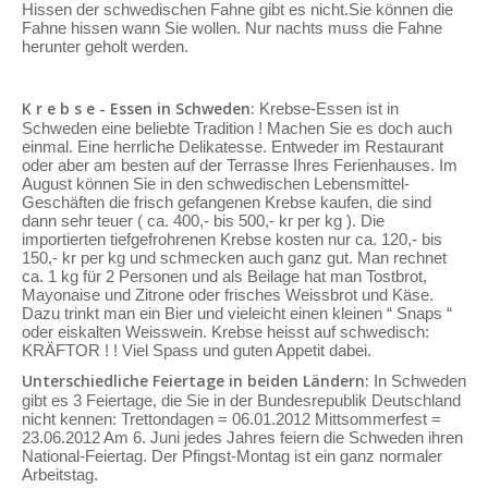
Hissen der schwedischen Fahne gibt es nicht.Sie können die
Fahne hissen wann Sie wollen. Nur nachts muss die Fahne
herunter geholt werden.
K r e b s e - Essen in Schweden:
Krebse-Essen ist in
Schweden eine beliebte Tradition ! Machen Sie es doch auch
einmal. Eine herrliche Delikatesse. Entweder im Restaurant
oder aber am besten auf der Terrasse Ihres Ferienhauses. Im
August können Sie in den schwedischen Lebensmittel-
Geschäften die frisch gefangenen Krebse kaufen, die sind
dann sehr teuer ( ca. 400,- bis 500,- kr per kg ). Die
importierten tiefgefrohrenen Krebse kosten nur ca. 120,- bis
150,- kr per kg und schmecken auch ganz gut. Man rechnet
ca. 1 kg für 2 Personen und als Beilage hat man Tostbrot,
Mayonaise und Zitrone oder frisches Weissbrot und Käse.
Dazu trinkt man ein Bier und vieleicht einen kleinen “ Snaps “
oder eiskalten Weisswein. Krebse heisst auf schwedisch:
KRÄFTOR ! ! Viel Spass und guten Appetit dabei.
Unterschiedliche Feiertage in beiden Ländern:
In Schweden
gibt es 3 Feiertage, die Sie in der Bundesrepublik Deutschland
nicht kennen: Trettondagen = 06.01.2012 Mittsommerfest =
23.06.2012 Am 6. Juni jedes Jahres feiern die Schweden ihren
National-Feiertag. Der Pfingst-Montag ist ein ganz normaler
Arbeitstag.