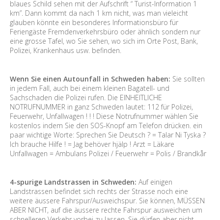
blaues Schild sehen mit der Aufschrift “ Turist-Information 1
km”. Dann kommt da nach 1 km nicht, was man vieleicht
glauben könnte ein besonderes Informationsbüro für
Feriengäste Fremdenverkehrsbüro oder ähnlich sondern nur
eine grosse Tafel, wo Sie sehen, wo sich im Orte Post, Bank,
Polizei, Krankenhaus usw. befinden.
Wenn Sie einen Autounfall in Schweden haben:
Sie sollten
in jedem Fall, auch bei einem kleinen Bagatell- und
Sachschaden die Polizei rufen. Die EINHEITLICHE
NOTRUFNUMMER in ganz Schweden lautet: 112 für Polizei,
Feuerwehr, Unfallwagen ! ! ! Diese Notrufnummer wählen Sie
kostenlos indem Sie den SOS-Knopf am Telefon drücken. ein
paar wichtige Worte: Sprechen Sie Deutsch ? = Talar Ni Tyska ?
Ich brauche Hilfe ! = Jag behöver hjälp ! Arzt = Läkare
Unfallwagen = Ambulans Polizei / Feuerwehr = Polis / Brandkår
4-spurige Landstrassen in Schweden:
Auf einigen
Landstrassen befindet sich rechts der Strasse noch eine
weitere äussere Fahrspur/Ausweichspur. Sie können, MÜSSEN
ABER NICHT, auf die äussere rechte Fahrspur ausweichen um
schnelleren Verkehr vorbei zu lassen. Sie dürfen aber nicht