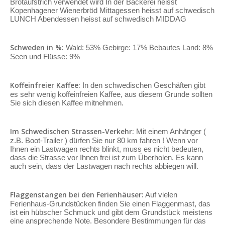
Brotaufstrich verwendet wird In der Bäckerei heisst
Kopenhagener Wienerbröd Mittagessen heisst auf schwedisch
LUNCH Abendessen heisst auf schwedisch MIDDAG
Schweden in %:
Wald: 53% Gebirge: 17% Bebautes Land: 8%
Seen und Flüsse: 9%
Koffeinfreier Kaffee:
In den schwedischen Geschäften gibt
es sehr wenig koffeinfreien Kaffee, aus diesem Grunde sollten
Sie sich diesen Kaffee mitnehmen.
Im Schwedischen Strassen-Verkehr:
Mit einem Anhänger (
z.B. Boot-Trailer ) dürfen Sie nur 80 km fahren ! Wenn vor
Ihnen ein Lastwagen rechts blinkt, muss es nicht bedeuten,
dass die Strasse vor Ihnen frei ist zum Überholen. Es kann
auch sein, dass der Lastwagen nach rechts abbiegen will.
Flaggenstangen bei den Ferienhäuser:
Auf vielen
Ferienhaus-Grundstücken finden Sie einen Flaggenmast, das
ist ein hübscher Schmuck und gibt dem Grundstück meistens
eine ansprechende Note. Besondere Bestimmungen für das