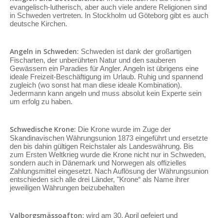
evangelisch-lutherisch, aber auch viele andere Religionen sind
in Schweden vertreten. In Stockholm ud Göteborg gibt es auch
deutsche Kirchen.
Angeln in Schweden:
Schweden ist dank der großartigen
Fischarten, der unberührten Natur und den sauberen
Gewässern ein Paradies für Angler. Angeln ist übrigens eine
ideale Freizeit-Beschäftigung im Urlaub. Ruhig und spannend
zugleich (wo sonst hat man diese ideale Kombination).
Jedermann kann angeln und muss absolut kein Experte sein
um erfolg zu haben.
Schwedische Krone:
Die Krone wurde im Zuge der
Skandinavischen Währungsunion 1873 eingeführt und ersetzte
den bis dahin gültigen Reichstaler als Landeswährung. Bis
zum Ersten Weltkrieg wurde die Krone nicht nur in Schweden,
sondern auch in Dänemark und Norwegen als offizielles
Zahlungsmittel eingesetzt. Nach Auflösung der Währungsunion
entschieden sich alle drei Länder, "Krone“ als Name ihrer
jeweiligen Währungen beizubehalten
Valborgsmässoafton:
wird am 30. April gefeiert und