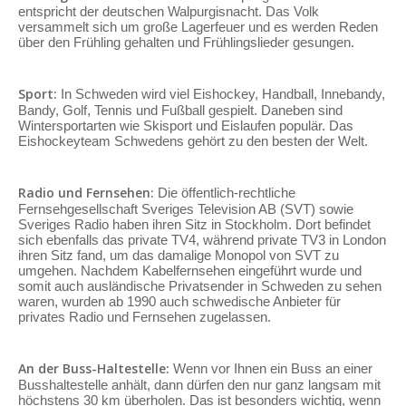
entspricht der deutschen Walpurgisnacht. Das Volk
versammelt sich um große Lagerfeuer und es werden Reden
über den Frühling gehalten und Frühlingslieder gesungen.
Sport:
In Schweden wird viel Eishockey, Handball, Innebandy,
Bandy, Golf, Tennis und Fußball gespielt. Daneben sind
Wintersportarten wie Skisport und Eislaufen populär. Das
Eishockeyteam Schwedens gehört zu den besten der Welt.
Radio und Fernsehen:
Die öffentlich-rechtliche
Fernsehgesellschaft Sveriges Television AB (SVT) sowie
Sveriges Radio haben ihren Sitz in Stockholm. Dort befindet
sich ebenfalls das private TV4, während private TV3 in London
ihren Sitz fand, um das damalige Monopol von SVT zu
umgehen. Nachdem Kabelfernsehen eingeführt wurde und
somit auch ausländische Privatsender in Schweden zu sehen
waren, wurden ab 1990 auch schwedische Anbieter für
privates Radio und Fernsehen zugelassen.
An der Buss-Haltestelle:
Wenn vor Ihnen ein Buss an einer
Busshaltestelle anhält, dann dürfen den nur ganz langsam mit
höchstens 30 km überholen. Das ist besonders wichtig, wenn