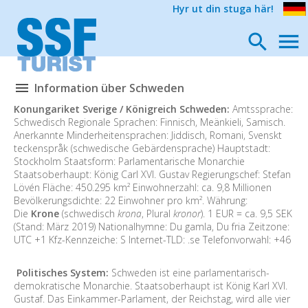
Hyr ut din stuga här!
Information über Schweden
Konungariket Sverige / Königreich Schweden:
Amtssprache:
Schwedisch Regionale Sprachen: Finnisch, Meänkieli, Samisch.
Anerkannte Minderheitensprachen: Jiddisch, Romani, Svenskt
teckenspråk (schwedische Gebärdensprache) Hauptstadt:
Stockholm Staatsform: Parlamentarische Monarchie
Staatsoberhaupt: König Carl XVI. Gustav Regierungschef: Stefan
Lövén Fläche: 450.295 km² Einwohnerzahl: ca. 9,8 Millionen
Bevölkerungsdichte: 22 Einwohner pro km². Währung:
Die
Krone
(schwedisch
krona
, Plural
kronor
). 1 EUR = ca. 9,5 SEK
(Stand: März 2019) Nationalhymne: Du gamla, Du fria Zeitzone:
UTC +1 Kfz-Kennzeiche: S Internet-TLD: .se Telefonvorwahl: +46
Politisches System:
Schweden ist eine parlamentarisch-
demokratische Monarchie. Staatsoberhaupt ist König Karl XVI.
Gustaf. Das Einkammer-Parlament, der Reichstag, wird alle vier