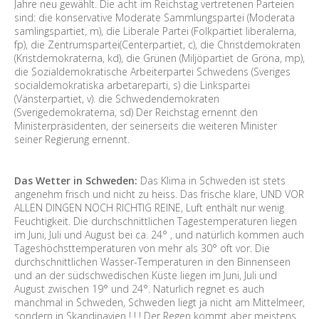
Jahre neu gewählt. Die acht im Reichstag vertretenen Parteien
sind: die konservative Moderate Sammlungspartei (Moderata
samlingspartiet, m), die Liberale Partei (Folkpartiet liberalerna,
fp), die Zentrumspartei(Centerpartiet, c), die Christdemokraten
(Kristdemokraterna, kd), die Grünen (Miljöpartiet de Gröna, mp),
die Sozialdemokratische Arbeiterpartei Schwedens (Sveriges
socialdemokratiska arbetareparti, s) die Linkspartei
(Vänsterpartiet, v). die Schwedendemokraten
(Sverigedemokraterna, sd) Der Reichstag ernennt den
Ministerpräsidenten, der seinerseits die weiteren Minister
seiner Regierung ernennt.
Das Wetter in Schweden:
Das Klima in Schweden ist stets
angenehm frisch und nicht zu heiss. Das frische klare, UND VOR
ALLEN DINGEN NOCH RICHTIG REINE, Luft enthält nur wenig
Feuchtigkeit. Die durchschnittlichen Tagestemperaturen liegen
im Juni, Juli und August bei ca. 24° , und natürlich kommen auch
Tageshöchsttemperaturen von mehr als 30° oft vor. Die
durchschnittlichen Wasser-Temperaturen in den Binnenseen
und an der südschwedischen Küste liegen im Juni, Juli und
August zwischen 19° und 24°. Naturlich regnet es auch
manchmal in Schweden, Schweden liegt ja nicht am Mittelmeer,
sondern in Skandinavien ! ! ! Der Regen kommt aber meistens