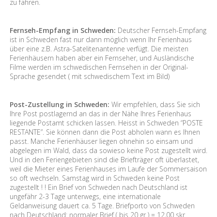
zu fahren.
Fernseh-Empfang in Schweden:
Deutscher Fernseh-Empfang
ist in Schweden fast nur dann möglich wenn Ihr Ferienhaus
über eine z.B. Astra-Satelitenantenne verfügt. Die meisten
Ferienhäusern haben aber ein Fernseher, und Ausländische
Filme werden im schwedischen Fernsehen in der Original-
Sprache gesendet ( mit schwedischem Text im Bild)
Post-Zustellung in Schweden:
Wir empfehlen, dass Sie sich
Ihre Post postlagernd an das in der Nähe Ihres Ferienhaus
liegende Postamt schicken lassen. Heisst in Schweden “POSTE
RESTANTE”. Sie können dann die Post abholen wann es Ihnen
passt. Manche Ferienhäuser liegen ohnehin so einsam und
abgelegen im Wald, dass da sowieso keine Post zugestellt wird.
Und in den Feriengebieten sind die Briefträger oft überlastet,
weil die Mieter eines Ferienhauses im Laufe der Sommersaison
so oft wechseln. Samstag wird in Schweden keine Post
zugestellt ! ! Ein Brief von Schweden nach Deutschland ist
ungefähr 2-3 Tage unterwegs, eine internationale
Geldanweisung dauert ca. 5 Tage. Briefporto von Schweden
nach Deutschland: normaler Brief ( bis 20 gr ) = 12,00 skr