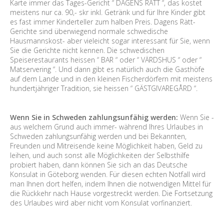
Karte immer das Tages-Gericht “ DAGENS RÄTT “, das kostet
meistens nur ca. 90,- skr inkl. Getränk und für Ihre Kinder gibt
es fast immer Kinderteller zum halben Preis. Dagens Rätt-
Gerichte sind überwiegend normale schwedische
Hausmannskost- aber vieleicht sogar interessant für Sie, wenn
Sie die Gerichte nicht kennen. Die schwedischen
Speiserestaurants heissen “ BAR “ oder “ VÄRDSHUS “ oder “
Matservering “. Und dann gibt es natürlich auch die Gasthöfe
auf dem Lande und in den kleinen Fischerdörfern mit meistens
hundertjähriger Tradition, sie heissen “ GÄSTGIVAREGÅRD “.
Wenn Sie in Schweden zahlungsunfähig werden:
Wenn Sie -
aus welchem Grund auch immer- während Ihres Urlaubes in
Schweden zahlungsunfähig werden und bei Bekannten,
Freunden und Mitreisende keine Möglichkeit haben, Geld zu
leihen, und auch sonst alle Möglichkeiten der Selbsthilfe
probiert haben, dann können Sie sich an das Deutsche
Konsulat in Göteborg wenden. Für diesen echten Notfall wird
man Ihnen dort helfen, indem Ihnen die notwendigen Mittel für
die Rückkehr nach Hause vorgestreckt werden. Die Fortsetzung
des Urlaubes wird aber nicht vom Konsulat vorfinanziert.