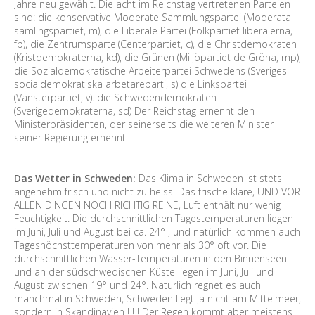
Jahre neu gewählt. Die acht im Reichstag vertretenen Parteien
sind: die konservative Moderate Sammlungspartei (Moderata
samlingspartiet, m), die Liberale Partei (Folkpartiet liberalerna,
fp), die Zentrumspartei(Centerpartiet, c), die Christdemokraten
(Kristdemokraterna, kd), die Grünen (Miljöpartiet de Gröna, mp),
die Sozialdemokratische Arbeiterpartei Schwedens (Sveriges
socialdemokratiska arbetareparti, s) die Linkspartei
(Vänsterpartiet, v). die Schwedendemokraten
(Sverigedemokraterna, sd) Der Reichstag ernennt den
Ministerpräsidenten, der seinerseits die weiteren Minister
seiner Regierung ernennt.
Das Wetter in Schweden:
Das Klima in Schweden ist stets
angenehm frisch und nicht zu heiss. Das frische klare, UND VOR
ALLEN DINGEN NOCH RICHTIG REINE, Luft enthält nur wenig
Feuchtigkeit. Die durchschnittlichen Tagestemperaturen liegen
im Juni, Juli und August bei ca. 24° , und natürlich kommen auch
Tageshöchsttemperaturen von mehr als 30° oft vor. Die
durchschnittlichen Wasser-Temperaturen in den Binnenseen
und an der südschwedischen Küste liegen im Juni, Juli und
August zwischen 19° und 24°. Naturlich regnet es auch
manchmal in Schweden, Schweden liegt ja nicht am Mittelmeer,
sondern in Skandinavien ! ! ! Der Regen kommt aber meistens