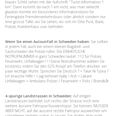
blaues Schild sehen mit der Aufschrift “ Turist-Information 1
km”. Dann kommt da nach 1 km nicht, was man vieleicht
glauben könnte ein besonderes Informationsbüro für
Feriengäste Fremdenverkehrsbüro oder ähnlich sondern nur
eine grosse Tafel, wo Sie sehen, wo sich im Orte Post, Bank,
Polizei, Krankenhaus usw. befinden.
Wenn Sie einen Autounfall in Schweden haben:
Sie sollten
in jedem Fall, auch bei einem kleinen Bagatell- und
Sachschaden die Polizei rufen. Die EINHEITLICHE
NOTRUFNUMMER in ganz Schweden lautet: 112 für Polizei,
Feuerwehr, Unfallwagen ! ! ! Diese Notrufnummer wählen Sie
kostenlos indem Sie den SOS-Knopf am Telefon drücken. ein
paar wichtige Worte: Sprechen Sie Deutsch ? = Talar Ni Tyska ?
Ich brauche Hilfe ! = Jag behöver hjälp ! Arzt = Läkare
Unfallwagen = Ambulans Polizei / Feuerwehr = Polis / Brandkår
4-spurige Landstrassen in Schweden:
Auf einigen
Landstrassen befindet sich rechts der Strasse noch eine
weitere äussere Fahrspur/Ausweichspur. Sie können, MÜSSEN
ABER NICHT, auf die äussere rechte Fahrspur ausweichen um
schnelleren Verkehr vorbei zu lassen. Sie dürfen aber nicht