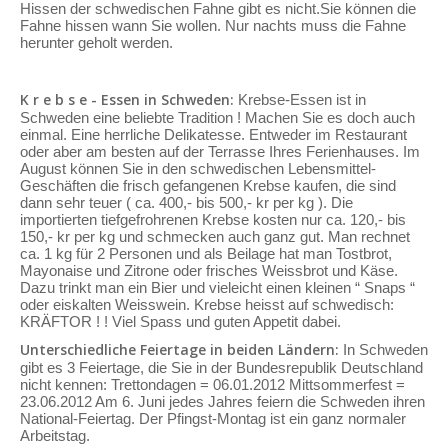
Hissen der schwedischen Fahne gibt es nicht.Sie können die
Fahne hissen wann Sie wollen. Nur nachts muss die Fahne
herunter geholt werden.
K r e b s e - Essen in Schweden:
Krebse-Essen ist in
Schweden eine beliebte Tradition ! Machen Sie es doch auch
einmal. Eine herrliche Delikatesse. Entweder im Restaurant
oder aber am besten auf der Terrasse Ihres Ferienhauses. Im
August können Sie in den schwedischen Lebensmittel-
Geschäften die frisch gefangenen Krebse kaufen, die sind
dann sehr teuer ( ca. 400,- bis 500,- kr per kg ). Die
importierten tiefgefrohrenen Krebse kosten nur ca. 120,- bis
150,- kr per kg und schmecken auch ganz gut. Man rechnet
ca. 1 kg für 2 Personen und als Beilage hat man Tostbrot,
Mayonaise und Zitrone oder frisches Weissbrot und Käse.
Dazu trinkt man ein Bier und vieleicht einen kleinen “ Snaps “
oder eiskalten Weisswein. Krebse heisst auf schwedisch:
KRÄFTOR ! ! Viel Spass und guten Appetit dabei.
Unterschiedliche Feiertage in beiden Ländern:
In Schweden
gibt es 3 Feiertage, die Sie in der Bundesrepublik Deutschland
nicht kennen: Trettondagen = 06.01.2012 Mittsommerfest =
23.06.2012 Am 6. Juni jedes Jahres feiern die Schweden ihren
National-Feiertag. Der Pfingst-Montag ist ein ganz normaler
Arbeitstag.