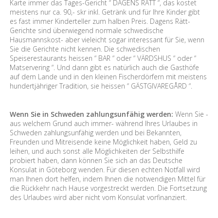
Karte immer das Tages-Gericht “ DAGENS RÄTT “, das kostet
meistens nur ca. 90,- skr inkl. Getränk und für Ihre Kinder gibt
es fast immer Kinderteller zum halben Preis. Dagens Rätt-
Gerichte sind überwiegend normale schwedische
Hausmannskost- aber vieleicht sogar interessant für Sie, wenn
Sie die Gerichte nicht kennen. Die schwedischen
Speiserestaurants heissen “ BAR “ oder “ VÄRDSHUS “ oder “
Matservering “. Und dann gibt es natürlich auch die Gasthöfe
auf dem Lande und in den kleinen Fischerdörfern mit meistens
hundertjähriger Tradition, sie heissen “ GÄSTGIVAREGÅRD “.
Wenn Sie in Schweden zahlungsunfähig werden:
Wenn Sie -
aus welchem Grund auch immer- während Ihres Urlaubes in
Schweden zahlungsunfähig werden und bei Bekannten,
Freunden und Mitreisende keine Möglichkeit haben, Geld zu
leihen, und auch sonst alle Möglichkeiten der Selbsthilfe
probiert haben, dann können Sie sich an das Deutsche
Konsulat in Göteborg wenden. Für diesen echten Notfall wird
man Ihnen dort helfen, indem Ihnen die notwendigen Mittel für
die Rückkehr nach Hause vorgestreckt werden. Die Fortsetzung
des Urlaubes wird aber nicht vom Konsulat vorfinanziert.