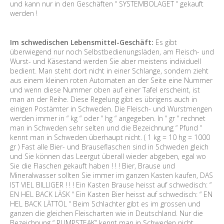
und kann nur in den Geschäften “ SYSTEMBOLAGET “ gekauft
werden !
Im schwedischen Lebensmittel-Geschäft:
Es gibt
überwiegend nur noch Selbstbedienungsläden, am Fleisch- und
Wurst- und Käsestand werden Sie aber meistens individuell
bedient. Man steht dort nicht in einer Schlange, sondern zieht
aus einem kleinen roten Automaten an der Seite eine Nummer
und wenn diese Nummer oben auf einer Tafel erscheint, ist
man an der Reihe. Diese Regelung gibt es übrigens auch in
einigen Postämter in Schweden. Die Fleisch- und Wurstmengen
werden immer in “ kg “ oder “ hg “ angegeben. In “ gr “ rechnet
man in Schweden sehr selten und die Bezeichnung “ Pfund “
kennt man in Schweden überhaupt nicht. ( 1 kg = 10 hg = 1000
gr ) Fast alle Bier- und Brauseflaschen sind in Schweden gleich
und Sie können das Leergut überall wieder abgeben, egal wo
Sie die Flaschen gekauft haben ! ! ! Bier, Brause und
Mineralwasser sollten Sie immer im ganzen Kasten kaufen, DAS
IST VIEL BILLIGER ! ! ! Ein Kasten Brause heisst auf schwedisch: “
EN HEL BACK LÄSK “ Ein Kasten Bier heisst auf schwedisch: “ EN
HEL BACK LÄTTÖL “ Beim Schlachter gibt es im grossen und
ganzen die gleichen Fleischarten wie in Deutschland. Nur die
Bezeichnung “ RUMPSTEAK” kennt man in Schweden nicht.