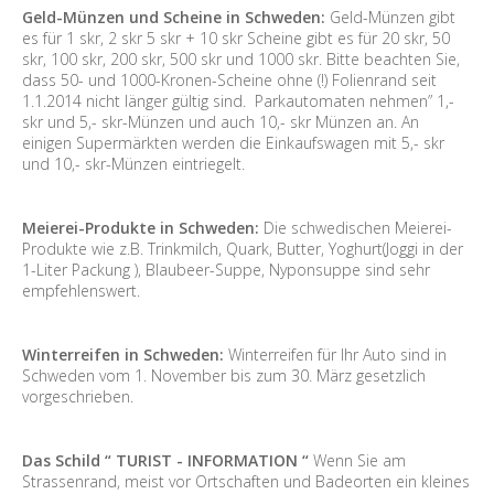
Geld-Münzen und Scheine in Schweden:
Geld-Münzen gibt
es für 1 skr, 2 skr 5 skr + 10 skr Scheine gibt es für 20 skr, 50
skr, 100 skr, 200 skr, 500 skr und 1000 skr. Bitte beachten Sie,
dass 50- und 1000-Kronen-Scheine ohne (!) Folienrand seit
1.1.2014 nicht länger gültig sind. Parkautomaten nehmen” 1,-
skr und 5,- skr-Münzen und auch 10,- skr Münzen an. An
einigen Supermärkten werden die Einkaufswagen mit 5,- skr
und 10,- skr-Münzen eintriegelt.
Meierei-Produkte in Schweden:
Die schwedischen Meierei-
Produkte wie z.B. Trinkmilch, Quark, Butter, Yoghurt(Joggi in der
1-Liter Packung ), Blaubeer-Suppe, Nyponsuppe sind sehr
empfehlenswert.
Winterreifen in Schweden:
Winterreifen für Ihr Auto sind in
Schweden vom 1. November bis zum 30. März gesetzlich
vorgeschrieben.
Das Schild “ TURIST - INFORMATION “
Wenn Sie am
Strassenrand, meist vor Ortschaften und Badeorten ein kleines