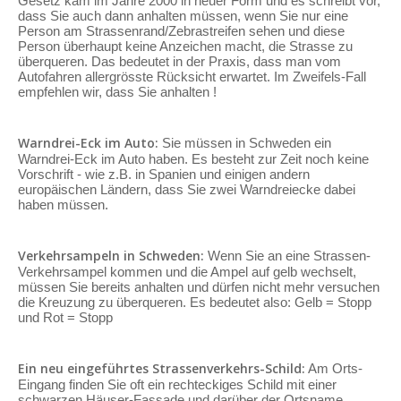
Gesetz kam im Jahre 2000 in neuer Form und es schreibt vor,
dass Sie auch dann anhalten müssen, wenn Sie nur eine
Person am Strassenrand/Zebrastreifen sehen und diese
Person überhaupt keine Anzeichen macht, die Strasse zu
überqueren. Das bedeutet in der Praxis, dass man vom
Autofahren allergrösste Rücksicht erwartet. Im Zweifels-Fall
empfehlen wir, dass Sie anhalten !
Warndrei-Eck im Auto:
Sie müssen in Schweden ein
Warndrei-Eck im Auto haben. Es besteht zur Zeit noch keine
Vorschrift - wie z.B. in Spanien und einigen andern
europäischen Ländern, dass Sie zwei Warndreiecke dabei
haben müssen.
Verkehrsampeln in Schweden:
Wenn Sie an eine Strassen-
Verkehrsampel kommen und die Ampel auf gelb wechselt,
müssen Sie bereits anhalten und dürfen nicht mehr versuchen
die Kreuzung zu überqueren. Es bedeutet also: Gelb = Stopp
und Rot = Stopp
Ein neu eingeführtes Strassenverkehrs-Schild:
Am Orts-
Eingang finden Sie oft ein rechteckiges Schild mit einer
schwarzen Häuser-Fassade und darüber der Ortsname.