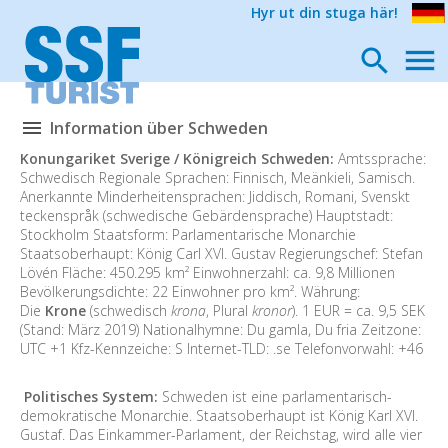
Hyr ut din stuga här!
Information über Schweden
Konungariket Sverige / Königreich Schweden:
Amtssprache:
Schwedisch Regionale Sprachen: Finnisch, Meänkieli, Samisch.
Anerkannte Minderheitensprachen: Jiddisch, Romani, Svenskt
teckenspråk (schwedische Gebärdensprache) Hauptstadt:
Stockholm Staatsform: Parlamentarische Monarchie
Staatsoberhaupt: König Carl XVI. Gustav Regierungschef: Stefan
Lövén Fläche: 450.295 km² Einwohnerzahl: ca. 9,8 Millionen
Bevölkerungsdichte: 22 Einwohner pro km². Währung:
Die
Krone
(schwedisch
krona
, Plural
kronor
). 1 EUR = ca. 9,5 SEK
(Stand: März 2019) Nationalhymne: Du gamla, Du fria Zeitzone:
UTC +1 Kfz-Kennzeiche: S Internet-TLD: .se Telefonvorwahl: +46
Politisches System:
Schweden ist eine parlamentarisch-
demokratische Monarchie. Staatsoberhaupt ist König Karl XVI.
Gustaf. Das Einkammer-Parlament, der Reichstag, wird alle vier