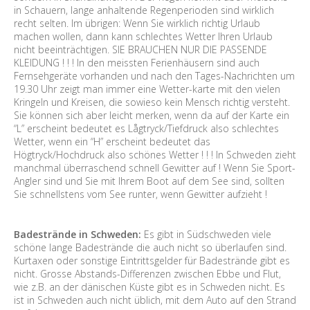
in Schauern, lange anhaltende Regenperioden sind wirklich
recht selten. Im übrigen: Wenn Sie wirklich richtig Urlaub
machen wollen, dann kann schlechtes Wetter Ihren Urlaub
nicht beeinträchtigen. SIE BRAUCHEN NUR DIE PASSENDE
KLEIDUNG ! ! ! In den meissten Ferienhäusern sind auch
Fernsehgeräte vorhanden und nach den Tages-Nachrichten um
19.30 Uhr zeigt man immer eine Wetter-karte mit den vielen
Kringeln und Kreisen, die sowieso kein Mensch richtig versteht.
Sie können sich aber leicht merken, wenn da auf der Karte ein
“L” erscheint bedeutet es Lågtryck/Tiefdruck also schlechtes
Wetter, wenn ein “H” erscheint bedeutet das
Högtryck/Hochdruck also schönes Wetter ! ! ! In Schweden zieht
manchmal überraschend schnell Gewitter auf ! Wenn Sie Sport-
Angler sind und Sie mit Ihrem Boot auf dem See sind, sollten
Sie schnellstens vom See runter, wenn Gewitter aufzieht !
Badestrände in Schweden:
Es gibt in Südschweden viele
schöne lange Badestrände die auch nicht so überlaufen sind.
Kurtaxen oder sonstige Eintrittsgelder für Badestrände gibt es
nicht. Grosse Abstands-Differenzen zwischen Ebbe und Flut,
wie z.B. an der dänischen Küste gibt es in Schweden nicht. Es
ist in Schweden auch nicht üblich, mit dem Auto auf den Strand