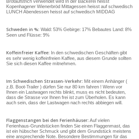
Brotaufstrich verwendet wird In der Bäckerei heisst
Kopenhagener Wienerbröd Mittagessen heisst auf schwedisch
LUNCH Abendessen heisst auf schwedisch MIDDAG
Schweden in %:
Wald: 53% Gebirge: 17% Bebautes Land: 8%
Seen und Flüsse: 9%
Koffeinfreier Kaffee:
In den schwedischen Geschäften gibt
es sehr wenig koffeinfreien Kaffee, aus diesem Grunde sollten
Sie sich diesen Kaffee mitnehmen.
Im Schwedischen Strassen-Verkehr:
Mit einem Anhänger (
z.B. Boot-Trailer ) dürfen Sie nur 80 km fahren ! Wenn vor
Ihnen ein Lastwagen rechts blinkt, muss es nicht bedeuten,
dass die Strasse vor Ihnen frei ist zum Überholen. Es kann
auch sein, dass der Lastwagen nach rechts abbiegen will.
Flaggenstangen bei den Ferienhäuser:
Auf vielen
Ferienhaus-Grundstücken finden Sie einen Flaggenmast, das
ist ein hübscher Schmuck und gibt dem Grundstück meistens
eine ansprechende Note. Besondere Bestimmungen für das