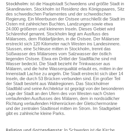
Stockholm:
ist die Hauptstadt Schwedens und größte Stadt in
Skandinavien. Stockholm ist Residenz des Königspaares, Sitz
des schwedischen Parlamentes und der schwedischen
Regierung. Ein Meerbusen der Ostsee umschließt die Stadt im
Osten mit zahlreichen Buchten, Landzungen sowie etwa
24.000 größeren und kleineren Inseln. Dieses Gebiet wird
Schärenhof genannt. Stockholm liegt am Ausfluss des
Mälarsees, dem Riddarfjärden, in die Ostsee. Der Mälarsee
erstreckt sich 120 Kilometer nach Westen ins Landesinnere.
Slussen, eine Schleuse mitten in Stockholm, trennt das
Süßwasser des Mälarsees vom Salzwasser der östlich
liegenden Ostsee. Etwa ein Drittel der Stadtfläche sind mit
Wasser bedeckt. Die Stadt bezieht ihr Trinkwasser aus
Mälaren, und die hohe Wasserqualität erlaubt es, mitten in der
Innenstadt Lachse zu angeln. Die Stadt erstreckt sich über 14
Inseln, die durch 53 Brücken verbunden sind. Ein großer Teil
der Stadt besteht aus Waldregionen. Das Stockholmer
Stadtbild und seine Architektur ist geprägt von der besonderen
Lage der Stadt an den Ufern des von Westen nach Osten
verlaufenden Ausflusses des Mälaren, dem in nordsüdlicher
Richtung verlaufenden Höhenrücken der Gletschermoräne
und der zentralen Stadtinsel mitten im Strom. Im Stadtgebiet
gibt es zahlreiche kleine Parks.
Religion und Gottesdienste:
In Schweden ist die Kirche