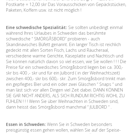
Postkarte = 12,00 skr Das Vorausschicken von Gepäckstücken,
Paketen, Koffern usw. ist nicht möglich !
Eine schwedische Spezialität:
Sie sollten unbedingt einmal
während Ihres Urlaubes in Schweden das berühmte
schwedische “ SMÖRGÅSBORD” probieren - auch
Skandinavisches Büfett genannt. Ein langer Tisch ist reichlich
gedeckt mit allen Sorten Fisch, Lachs und Räucheraal,
verschiedene warme Gerichte, Käseplatte und Nachtisch und
Sie können natürlich davon so viel essen, wie Sie wollen ! ! ! Die
Preise für ein schwedisches Smörgåsbord liegen bei ca. 300,-
skr bis 400 ,- skr und für ein Julbord ( in der Weihnachtszeit)
zwischen 400,- skr bis 600,- skr. Zum Smörgåsbord trinkt man
ein gepflegtes Bier und ein oder zwei Gläschen “ Snaps “ und
man läst sich vor allen Dingen viel Zeit dabei. DANN KÖNNEN
SIE GAR NICHT ANDERS, ALS SICH RUNDUM RICHTIG WOHL ZU
FÜHLEN ! ! ! Wenn Sie über Weihnachten in Schweden sind,
dann heisst das Smörgåsbord manchmal “ JULBORD “ .
Essen in Schweden:
Wenn Sie in Schweden besonders
preisgünstig essen gehen wollen, wählen Sie auf der Speise-