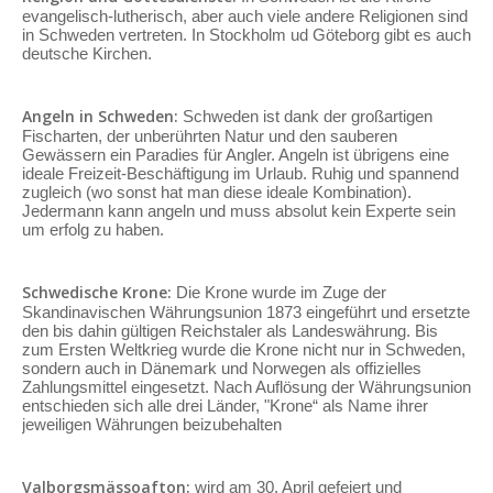
evangelisch-lutherisch, aber auch viele andere Religionen sind
in Schweden vertreten. In Stockholm ud Göteborg gibt es auch
deutsche Kirchen.
Angeln in Schweden:
Schweden ist dank der großartigen
Fischarten, der unberührten Natur und den sauberen
Gewässern ein Paradies für Angler. Angeln ist übrigens eine
ideale Freizeit-Beschäftigung im Urlaub. Ruhig und spannend
zugleich (wo sonst hat man diese ideale Kombination).
Jedermann kann angeln und muss absolut kein Experte sein
um erfolg zu haben.
Schwedische Krone:
Die Krone wurde im Zuge der
Skandinavischen Währungsunion 1873 eingeführt und ersetzte
den bis dahin gültigen Reichstaler als Landeswährung. Bis
zum Ersten Weltkrieg wurde die Krone nicht nur in Schweden,
sondern auch in Dänemark und Norwegen als offizielles
Zahlungsmittel eingesetzt. Nach Auflösung der Währungsunion
entschieden sich alle drei Länder, "Krone“ als Name ihrer
jeweiligen Währungen beizubehalten
Valborgsmässoafton:
wird am 30. April gefeiert und