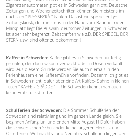
Zigarettenautomaten gibt es in Schweden gar nicht. Deutsche
Zeitungen und Wochenzeitschriften können Sie meistens im
nächsten “ PRESSBYRÅ “ kaufen. Das ist ein spezieller Typ
Zeitungskiosk, der meistens in der Nähe vom Bahnhof oder
Markplatz liegt Die Auswahl deutscher Zeitungen in Schweden
ist aber sehr begrenzt. Zeitschriften wie z.B. DER SPIEGEL, DER
STERN usw. sind öfter zu bekommen !
Kaffee in Schweden:
Kaffee gibt es in Schweden nur fertig
gemalen, der dann vakuumverpackt oder in Dosen verkauft
wird. Aus diesem Grunde werden Sie auch niemals in den
Ferienhäusern eine Kaffeemühle vorfinden. Dosenmilch gibt es
in Schweden nicht, dafür aber eine Art Kaffee- Sahne in kleinen
Tüten “ KAFFE - GRÄDDE “ ! ! ! In Schweden kennt man auch
keine Frühstücksbretter.
Schulferien der Schweden:
Die Sommer-Schulferien der
Schweden sind relativ lang und im ganzen Lande gleich. Sie
beginnen Anfang Juni und enden Mitte August ! ! Dafür haben
die schwedischen Schulkinder keine längeren Herbst- und
Osterferien. Weihnachts- und Neujahrs-Schulferien liegen bei