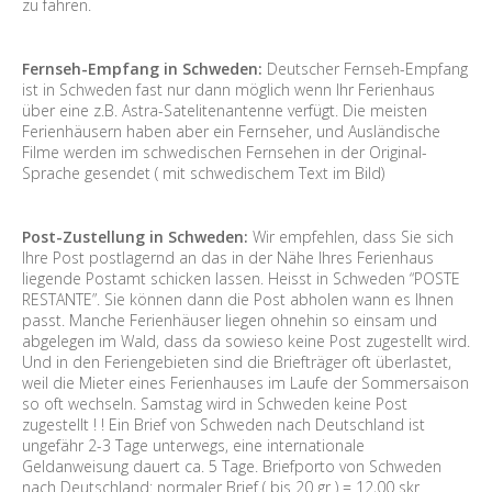
zu fahren.
Fernseh-Empfang in Schweden:
Deutscher Fernseh-Empfang
ist in Schweden fast nur dann möglich wenn Ihr Ferienhaus
über eine z.B. Astra-Satelitenantenne verfügt. Die meisten
Ferienhäusern haben aber ein Fernseher, und Ausländische
Filme werden im schwedischen Fernsehen in der Original-
Sprache gesendet ( mit schwedischem Text im Bild)
Post-Zustellung in Schweden:
Wir empfehlen, dass Sie sich
Ihre Post postlagernd an das in der Nähe Ihres Ferienhaus
liegende Postamt schicken lassen. Heisst in Schweden “POSTE
RESTANTE”. Sie können dann die Post abholen wann es Ihnen
passt. Manche Ferienhäuser liegen ohnehin so einsam und
abgelegen im Wald, dass da sowieso keine Post zugestellt wird.
Und in den Feriengebieten sind die Briefträger oft überlastet,
weil die Mieter eines Ferienhauses im Laufe der Sommersaison
so oft wechseln. Samstag wird in Schweden keine Post
zugestellt ! ! Ein Brief von Schweden nach Deutschland ist
ungefähr 2-3 Tage unterwegs, eine internationale
Geldanweisung dauert ca. 5 Tage. Briefporto von Schweden
nach Deutschland: normaler Brief ( bis 20 gr ) = 12,00 skr