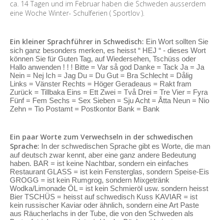
ca. 14 Tagen und im Februar haben die Schweden ausserdem
eine Woche Winter- Schulferien ( Sportlov ).
Ein kleiner Sprachführer in Schwedisch:
Ein Wort sollten Sie
sich ganz besonders merken, es heisst “ HEJ “ - dieses Wort
können Sie für Guten Tag, auf Wiedersehen, Tschüss oder
Hallo anwenden ! ! ! Bitte = Var så god Danke = Tack Ja = Ja
Nein = Nej Ich = Jag Du = Du Gut = Bra Schlecht = Dålig
Links = Vänster Rechts = Höger Geradeaus = Rakt fram
Zurück = Tillbaka Eins = Ett Zwei = Två Drei = Tre Vier = Fyra
Fünf = Fem Sechs = Sex Sieben = Sju Acht = Åtta Neun = Nio
Zehn = Tio Postamt = Postkontor Bank = Bank
Ein paar Worte zum Verwechseln in der schwedischen
Sprache:
In der schwedischen Sprache gibt es Worte, die man
auf deutsch zwar kennt, aber eine ganz andere Bedeutung
haben. BAR = ist keine Nachtbar, sondern ein einfaches
Restaurant GLASS = ist kein Fensterglas, sondern Speise-Eis
GROGG = ist kein Rumgrog, sondern Mixgetränk
Wodka/Limonade ÖL = ist kein Schmieröl usw. sondern heisst
Bier TSCHÜS = heisst auf schwedisch Kuss KAVIAR = ist
kein russischer Kaviar oder ähnlich, sondern eine Art Paste
aus Räucherlachs in der Tube, die von den Schweden als