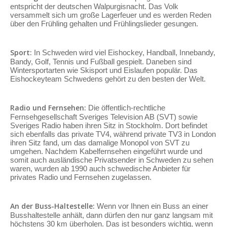
entspricht der deutschen Walpurgisnacht. Das Volk
versammelt sich um große Lagerfeuer und es werden Reden
über den Frühling gehalten und Frühlingslieder gesungen.
Sport:
In Schweden wird viel Eishockey, Handball, Innebandy,
Bandy, Golf, Tennis und Fußball gespielt. Daneben sind
Wintersportarten wie Skisport und Eislaufen populär. Das
Eishockeyteam Schwedens gehört zu den besten der Welt.
Radio und Fernsehen:
Die öffentlich-rechtliche
Fernsehgesellschaft Sveriges Television AB (SVT) sowie
Sveriges Radio haben ihren Sitz in Stockholm. Dort befindet
sich ebenfalls das private TV4, während private TV3 in London
ihren Sitz fand, um das damalige Monopol von SVT zu
umgehen. Nachdem Kabelfernsehen eingeführt wurde und
somit auch ausländische Privatsender in Schweden zu sehen
waren, wurden ab 1990 auch schwedische Anbieter für
privates Radio und Fernsehen zugelassen.
An der Buss-Haltestelle:
Wenn vor Ihnen ein Buss an einer
Busshaltestelle anhält, dann dürfen den nur ganz langsam mit
höchstens 30 km überholen. Das ist besonders wichtig, wenn