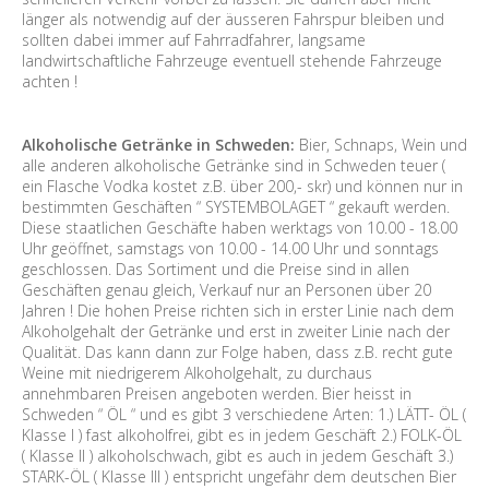
länger als notwendig auf der äusseren Fahrspur bleiben und
sollten dabei immer auf Fahrradfahrer, langsame
landwirtschaftliche Fahrzeuge eventuell stehende Fahrzeuge
achten !
Alkoholische Getränke in Schweden:
Bier, Schnaps, Wein und
alle anderen alkoholische Getränke sind in Schweden teuer (
ein Flasche Vodka kostet z.B. über 200,- skr) und können nur in
bestimmten Geschäften “ SYSTEMBOLAGET “ gekauft werden.
Diese staatlichen Geschäfte haben werktags von 10.00 - 18.00
Uhr geöffnet, samstags von 10.00 - 14.00 Uhr und sonntags
geschlossen. Das Sortiment und die Preise sind in allen
Geschäften genau gleich, Verkauf nur an Personen über 20
Jahren ! Die hohen Preise richten sich in erster Linie nach dem
Alkoholgehalt der Getränke und erst in zweiter Linie nach der
Qualität. Das kann dann zur Folge haben, dass z.B. recht gute
Weine mit niedrigerem Alkoholgehalt, zu durchaus
annehmbaren Preisen angeboten werden. Bier heisst in
Schweden “ ÖL “ und es gibt 3 verschiedene Arten: 1.) LÄTT- ÖL (
Klasse I ) fast alkoholfrei, gibt es in jedem Geschäft 2.) FOLK-ÖL
( Klasse II ) alkoholschwach, gibt es auch in jedem Geschäft 3.)
STARK-ÖL ( Klasse III ) entspricht ungefähr dem deutschen Bier