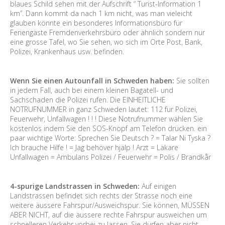
blaues Schild sehen mit der Aufschrift “ Turist-Information 1
km”. Dann kommt da nach 1 km nicht, was man vieleicht
glauben könnte ein besonderes Informationsbüro für
Feriengäste Fremdenverkehrsbüro oder ähnlich sondern nur
eine grosse Tafel, wo Sie sehen, wo sich im Orte Post, Bank,
Polizei, Krankenhaus usw. befinden.
Wenn Sie einen Autounfall in Schweden haben:
Sie sollten
in jedem Fall, auch bei einem kleinen Bagatell- und
Sachschaden die Polizei rufen. Die EINHEITLICHE
NOTRUFNUMMER in ganz Schweden lautet: 112 für Polizei,
Feuerwehr, Unfallwagen ! ! ! Diese Notrufnummer wählen Sie
kostenlos indem Sie den SOS-Knopf am Telefon drücken. ein
paar wichtige Worte: Sprechen Sie Deutsch ? = Talar Ni Tyska ?
Ich brauche Hilfe ! = Jag behöver hjälp ! Arzt = Läkare
Unfallwagen = Ambulans Polizei / Feuerwehr = Polis / Brandkår
4-spurige Landstrassen in Schweden:
Auf einigen
Landstrassen befindet sich rechts der Strasse noch eine
weitere äussere Fahrspur/Ausweichspur. Sie können, MÜSSEN
ABER NICHT, auf die äussere rechte Fahrspur ausweichen um
schnelleren Verkehr vorbei zu lassen. Sie dürfen aber nicht