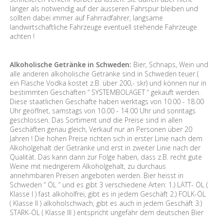
länger als notwendig auf der äusseren Fahrspur bleiben und
sollten dabei immer auf Fahrradfahrer, langsame
landwirtschaftliche Fahrzeuge eventuell stehende Fahrzeuge
achten !
Alkoholische Getränke in Schweden:
Bier, Schnaps, Wein und
alle anderen alkoholische Getränke sind in Schweden teuer (
ein Flasche Vodka kostet z.B. über 200,- skr) und können nur in
bestimmten Geschäften “ SYSTEMBOLAGET “ gekauft werden.
Diese staatlichen Geschäfte haben werktags von 10.00 - 18.00
Uhr geöffnet, samstags von 10.00 - 14.00 Uhr und sonntags
geschlossen. Das Sortiment und die Preise sind in allen
Geschäften genau gleich, Verkauf nur an Personen über 20
Jahren ! Die hohen Preise richten sich in erster Linie nach dem
Alkoholgehalt der Getränke und erst in zweiter Linie nach der
Qualität. Das kann dann zur Folge haben, dass z.B. recht gute
Weine mit niedrigerem Alkoholgehalt, zu durchaus
annehmbaren Preisen angeboten werden. Bier heisst in
Schweden “ ÖL “ und es gibt 3 verschiedene Arten: 1.) LÄTT- ÖL (
Klasse I ) fast alkoholfrei, gibt es in jedem Geschäft 2.) FOLK-ÖL
( Klasse II ) alkoholschwach, gibt es auch in jedem Geschäft 3.)
STARK-ÖL ( Klasse III ) entspricht ungefähr dem deutschen Bier