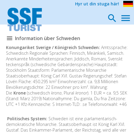
Hyr ut din stuga här!
Information über Schweden
Konungariket Sverige / Königreich Schweden:
Amtssprache:
Schwedisch Regionale Sprachen: Finnisch, Meänkieli, Samisch.
Anerkannte Minderheitensprachen: Jiddisch, Romani, Svenskt
teckenspråk (schwedische Gebärdensprache) Hauptstadt:
Stockholm Staatsform: Parlamentarische Monarchie
Staatsoberhaupt: König Carl XVI. Gustav Regierungschef: Stefan
Lövén Fläche: 450.295 km² Einwohnerzahl: ca. 9,8 Millionen
Bevölkerungsdichte: 22 Einwohner pro km². Währung:
Die
Krone
(schwedisch
krona
, Plural
kronor
). 1 EUR = ca. 9,5 SEK
(Stand: März 2019) Nationalhymne: Du gamla, Du fria Zeitzone:
UTC +1 Kfz-Kennzeiche: S Internet-TLD: .se Telefonvorwahl: +46
Politisches System:
Schweden ist eine parlamentarisch-
demokratische Monarchie. Staatsoberhaupt ist König Karl XVI.
Gustaf. Das Einkammer-Parlament, der Reichstag, wird alle vier