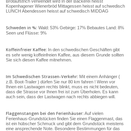
Brotaufstrich verwendet wird In der Bäckerei heisst
Kopenhagener Wienerbröd Mittagessen heisst auf schwedisch
LUNCH Abendessen heisst auf schwedisch MIDDAG
Schweden in %:
Wald: 53% Gebirge: 17% Bebautes Land: 8%
Seen und Flüsse: 9%
Koffeinfreier Kaffee:
In den schwedischen Geschäften gibt
es sehr wenig koffeinfreien Kaffee, aus diesem Grunde sollten
Sie sich diesen Kaffee mitnehmen.
Im Schwedischen Strassen-Verkehr:
Mit einem Anhänger (
z.B. Boot-Trailer ) dürfen Sie nur 80 km fahren ! Wenn vor
Ihnen ein Lastwagen rechts blinkt, muss es nicht bedeuten,
dass die Strasse vor Ihnen frei ist zum Überholen. Es kann
auch sein, dass der Lastwagen nach rechts abbiegen will.
Flaggenstangen bei den Ferienhäuser:
Auf vielen
Ferienhaus-Grundstücken finden Sie einen Flaggenmast, das
ist ein hübscher Schmuck und gibt dem Grundstück meistens
eine ansprechende Note. Besondere Bestimmungen für das