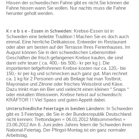
Hissen der schwedischen Fahne gibt es nicht.Sie können die
Fahne hissen wann Sie wollen. Nur nachts muss die Fahne
herunter geholt werden.
K r e b s e - Essen in Schweden:
Krebse-Essen ist in
Schweden eine beliebte Tradition ! Machen Sie es doch auch
einmal. Eine herrliche Delikatesse. Entweder im Restaurant
oder aber am besten auf der Terrasse Ihres Ferienhauses. Im
August können Sie in den schwedischen Lebensmittel-
Geschäften die frisch gefangenen Krebse kaufen, die sind
dann sehr teuer ( ca. 400,- bis 500,- kr per kg ). Die
importierten tiefgefrohrenen Krebse kosten nur ca. 120,- bis
150,- kr per kg und schmecken auch ganz gut. Man rechnet
ca. 1 kg für 2 Personen und als Beilage hat man Tostbrot,
Mayonaise und Zitrone oder frisches Weissbrot und Käse.
Dazu trinkt man ein Bier und vieleicht einen kleinen “ Snaps “
oder eiskalten Weisswein. Krebse heisst auf schwedisch:
KRÄFTOR ! ! Viel Spass und guten Appetit dabei.
Unterschiedliche Feiertage in beiden Ländern:
In Schweden
gibt es 3 Feiertage, die Sie in der Bundesrepublik Deutschland
nicht kennen: Trettondagen = 06.01.2012 Mittsommerfest =
23.06.2012 Am 6. Juni jedes Jahres feiern die Schweden ihren
National-Feiertag. Der Pfingst-Montag ist ein ganz normaler
Arbeitstag.