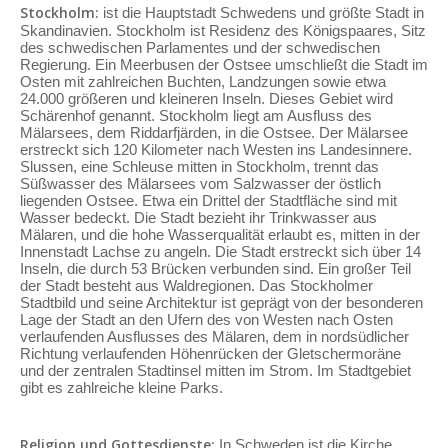
Stockholm:
ist die Hauptstadt Schwedens und größte Stadt in
Skandinavien. Stockholm ist Residenz des Königspaares, Sitz
des schwedischen Parlamentes und der schwedischen
Regierung. Ein Meerbusen der Ostsee umschließt die Stadt im
Osten mit zahlreichen Buchten, Landzungen sowie etwa
24.000 größeren und kleineren Inseln. Dieses Gebiet wird
Schärenhof genannt. Stockholm liegt am Ausfluss des
Mälarsees, dem Riddarfjärden, in die Ostsee. Der Mälarsee
erstreckt sich 120 Kilometer nach Westen ins Landesinnere.
Slussen, eine Schleuse mitten in Stockholm, trennt das
Süßwasser des Mälarsees vom Salzwasser der östlich
liegenden Ostsee. Etwa ein Drittel der Stadtfläche sind mit
Wasser bedeckt. Die Stadt bezieht ihr Trinkwasser aus
Mälaren, und die hohe Wasserqualität erlaubt es, mitten in der
Innenstadt Lachse zu angeln. Die Stadt erstreckt sich über 14
Inseln, die durch 53 Brücken verbunden sind. Ein großer Teil
der Stadt besteht aus Waldregionen. Das Stockholmer
Stadtbild und seine Architektur ist geprägt von der besonderen
Lage der Stadt an den Ufern des von Westen nach Osten
verlaufenden Ausflusses des Mälaren, dem in nordsüdlicher
Richtung verlaufenden Höhenrücken der Gletschermoräne
und der zentralen Stadtinsel mitten im Strom. Im Stadtgebiet
gibt es zahlreiche kleine Parks.
Religion und Gottesdienste:
In Schweden ist die Kirche