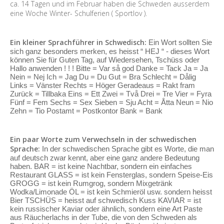
ca. 14 Tagen und im Februar haben die Schweden ausserdem
eine Woche Winter- Schulferien ( Sportlov ).
Ein kleiner Sprachführer in Schwedisch:
Ein Wort sollten Sie
sich ganz besonders merken, es heisst “ HEJ “ - dieses Wort
können Sie für Guten Tag, auf Wiedersehen, Tschüss oder
Hallo anwenden ! ! ! Bitte = Var så god Danke = Tack Ja = Ja
Nein = Nej Ich = Jag Du = Du Gut = Bra Schlecht = Dålig
Links = Vänster Rechts = Höger Geradeaus = Rakt fram
Zurück = Tillbaka Eins = Ett Zwei = Två Drei = Tre Vier = Fyra
Fünf = Fem Sechs = Sex Sieben = Sju Acht = Åtta Neun = Nio
Zehn = Tio Postamt = Postkontor Bank = Bank
Ein paar Worte zum Verwechseln in der schwedischen
Sprache:
In der schwedischen Sprache gibt es Worte, die man
auf deutsch zwar kennt, aber eine ganz andere Bedeutung
haben. BAR = ist keine Nachtbar, sondern ein einfaches
Restaurant GLASS = ist kein Fensterglas, sondern Speise-Eis
GROGG = ist kein Rumgrog, sondern Mixgetränk
Wodka/Limonade ÖL = ist kein Schmieröl usw. sondern heisst
Bier TSCHÜS = heisst auf schwedisch Kuss KAVIAR = ist
kein russischer Kaviar oder ähnlich, sondern eine Art Paste
aus Räucherlachs in der Tube, die von den Schweden als