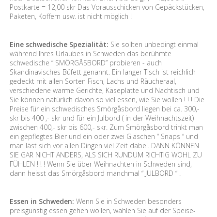
Postkarte = 12,00 skr Das Vorausschicken von Gepäckstücken,
Paketen, Koffern usw. ist nicht möglich !
Eine schwedische Spezialität:
Sie sollten unbedingt einmal
während Ihres Urlaubes in Schweden das berühmte
schwedische “ SMÖRGÅSBORD” probieren - auch
Skandinavisches Büfett genannt. Ein langer Tisch ist reichlich
gedeckt mit allen Sorten Fisch, Lachs und Räucheraal,
verschiedene warme Gerichte, Käseplatte und Nachtisch und
Sie können natürlich davon so viel essen, wie Sie wollen ! ! ! Die
Preise für ein schwedisches Smörgåsbord liegen bei ca. 300,-
skr bis 400 ,- skr und für ein Julbord ( in der Weihnachtszeit)
zwischen 400,- skr bis 600,- skr. Zum Smörgåsbord trinkt man
ein gepflegtes Bier und ein oder zwei Gläschen “ Snaps “ und
man läst sich vor allen Dingen viel Zeit dabei. DANN KÖNNEN
SIE GAR NICHT ANDERS, ALS SICH RUNDUM RICHTIG WOHL ZU
FÜHLEN ! ! ! Wenn Sie über Weihnachten in Schweden sind,
dann heisst das Smörgåsbord manchmal “ JULBORD “ .
Essen in Schweden:
Wenn Sie in Schweden besonders
preisgünstig essen gehen wollen, wählen Sie auf der Speise-