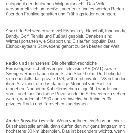
entspricht der deutschen Walpurgisnacht. Das Volk
versammelt sich um große Lagerfeuer und es werden Reden
über den Frühling gehalten und Frühlingslieder gesungen.
Sport:
In Schweden wird viel Eishockey, Handball, Innebandy,
Bandy, Golf, Tennis und Fußball gespielt. Daneben sind
Wintersportarten wie Skisport und Eislaufen populär. Das
Eishockeyteam Schwedens gehört zu den besten der Welt.
Radio und Fernsehen:
Die öffentlich-rechtliche
Fernsehgesellschaft Sveriges Television AB (SVT) sowie
Sveriges Radio haben ihren Sitz in Stockholm. Dort befindet
sich ebenfalls das private TV4, während private TV3 in London
ihren Sitz fand, um das damalige Monopol von SVT zu
umgehen. Nachdem Kabelfernsehen eingeführt wurde und
somit auch ausländische Privatsender in Schweden zu sehen
waren, wurden ab 1990 auch schwedische Anbieter für
privates Radio und Fernsehen zugelassen.
An der Buss-Haltestelle:
Wenn vor Ihnen ein Buss an einer
Busshaltestelle anhält, dann dürfen den nur ganz langsam mit
höchstens 30 km überholen. Das ist besonders wichtig, wenn