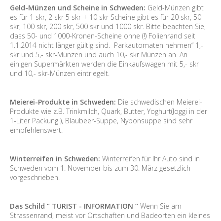
Geld-Münzen und Scheine in Schweden:
Geld-Münzen gibt
es für 1 skr, 2 skr 5 skr + 10 skr Scheine gibt es für 20 skr, 50
skr, 100 skr, 200 skr, 500 skr und 1000 skr. Bitte beachten Sie,
dass 50- und 1000-Kronen-Scheine ohne (!) Folienrand seit
1.1.2014 nicht länger gültig sind. Parkautomaten nehmen” 1,-
skr und 5,- skr-Münzen und auch 10,- skr Münzen an. An
einigen Supermärkten werden die Einkaufswagen mit 5,- skr
und 10,- skr-Münzen eintriegelt.
Meierei-Produkte in Schweden:
Die schwedischen Meierei-
Produkte wie z.B. Trinkmilch, Quark, Butter, Yoghurt(Joggi in der
1-Liter Packung ), Blaubeer-Suppe, Nyponsuppe sind sehr
empfehlenswert.
Winterreifen in Schweden:
Winterreifen für Ihr Auto sind in
Schweden vom 1. November bis zum 30. März gesetzlich
vorgeschrieben.
Das Schild “ TURIST - INFORMATION “
Wenn Sie am
Strassenrand, meist vor Ortschaften und Badeorten ein kleines