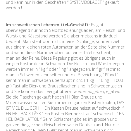
und kann nur in den Geschäften “ SYSTEMBOLAGET “ gekauft
werden !
Im schwedischen Lebensmittel-Geschäft:
Es gibt
überwiegend nur noch Selbstbedienungsläden, am Fleisch- und
Wurst- und Käsestand werden Sie aber meistens individuell
bedient. Man steht dort nicht in einer Schlange, sondern zieht
aus einem kleinen roten Automaten an der Seite eine Nummer
und wenn diese Nummer oben auf einer Tafel erscheint, ist
man an der Reihe. Diese Regelung gibt es übrigens auch in
einigen Postämter in Schweden. Die Fleisch- und Wurstmengen
werden immer in “ kg “ oder “ hg “ angegeben. In “ gr “ rechnet
man in Schweden sehr selten und die Bezeichnung “ Pfund “
kennt man in Schweden überhaupt nicht. ( 1 kg = 10 hg = 1000
gr ) Fast alle Bier- und Brauseflaschen sind in Schweden gleich
und Sie können das Leergut überall wieder abgeben, egal wo
Sie die Flaschen gekauft haben ! ! ! Bier, Brause und
Mineralwasser sollten Sie immer im ganzen Kasten kaufen, DAS
IST VIEL BILLIGER ! ! ! Ein Kasten Brause heisst auf schwedisch: “
EN HEL BACK LÄSK “ Ein Kasten Bier heisst auf schwedisch: “ EN
HEL BACK LÄTTÖL “ Beim Schlachter gibt es im grossen und
ganzen die gleichen Fleischarten wie in Deutschland. Nur die
Bezeichnung “ RUMPSTEAK” kennt man in Schweden nicht.