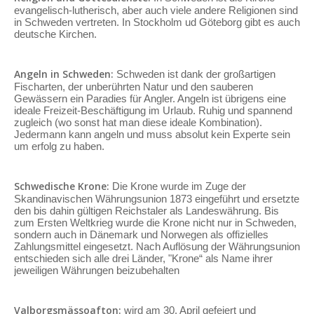
evangelisch-lutherisch, aber auch viele andere Religionen sind
in Schweden vertreten. In Stockholm ud Göteborg gibt es auch
deutsche Kirchen.
Angeln in Schweden:
Schweden ist dank der großartigen
Fischarten, der unberührten Natur und den sauberen
Gewässern ein Paradies für Angler. Angeln ist übrigens eine
ideale Freizeit-Beschäftigung im Urlaub. Ruhig und spannend
zugleich (wo sonst hat man diese ideale Kombination).
Jedermann kann angeln und muss absolut kein Experte sein
um erfolg zu haben.
Schwedische Krone:
Die Krone wurde im Zuge der
Skandinavischen Währungsunion 1873 eingeführt und ersetzte
den bis dahin gültigen Reichstaler als Landeswährung. Bis
zum Ersten Weltkrieg wurde die Krone nicht nur in Schweden,
sondern auch in Dänemark und Norwegen als offizielles
Zahlungsmittel eingesetzt. Nach Auflösung der Währungsunion
entschieden sich alle drei Länder, "Krone“ als Name ihrer
jeweiligen Währungen beizubehalten
Valborgsmässoafton:
wird am 30. April gefeiert und