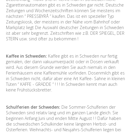
Zigarettenautomaten gibt es in Schweden gar nicht. Deutsche
Zeitungen und Wochenzeitschriften können Sie meistens im
nächsten “ PRESSBYRÅ “ kaufen. Das ist ein spezieller Typ
Zeitungskiosk, der meistens in der Nähe vom Bahnhof oder
Markplatz liegt Die Auswahl deutscher Zeitungen in Schweden
ist aber sehr begrenzt. Zeitschriften wie z.B. DER SPIEGEL, DER
STERN usw. sind öfter zu bekommen !
Kaffee in Schweden:
Kaffee gibt es in Schweden nur fertig
gemalen, der dann vakuumverpackt oder in Dosen verkauft
wird. Aus diesem Grunde werden Sie auch niemals in den
Ferienhäusern eine Kaffeemühle vorfinden. Dosenmilch gibt es
in Schweden nicht, dafür aber eine Art Kaffee- Sahne in kleinen
Tüten “ KAFFE - GRÄDDE “ ! ! ! In Schweden kennt man auch
keine Frühstücksbretter.
Schulferien der Schweden:
Die Sommer-Schulferien der
Schweden sind relativ lang und im ganzen Lande gleich. Sie
beginnen Anfang Juni und enden Mitte August ! ! Dafür haben
die schwedischen Schulkinder keine längeren Herbst- und
Osterferien. Weihnachts- und Neujahrs-Schulferien liegen bei