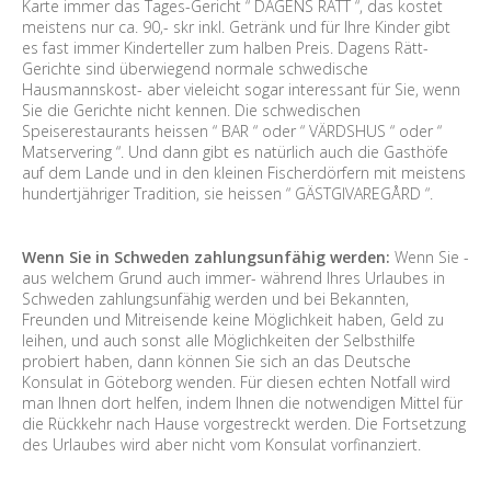
Karte immer das Tages-Gericht “ DAGENS RÄTT “, das kostet
meistens nur ca. 90,- skr inkl. Getränk und für Ihre Kinder gibt
es fast immer Kinderteller zum halben Preis. Dagens Rätt-
Gerichte sind überwiegend normale schwedische
Hausmannskost- aber vieleicht sogar interessant für Sie, wenn
Sie die Gerichte nicht kennen. Die schwedischen
Speiserestaurants heissen “ BAR “ oder “ VÄRDSHUS “ oder “
Matservering “. Und dann gibt es natürlich auch die Gasthöfe
auf dem Lande und in den kleinen Fischerdörfern mit meistens
hundertjähriger Tradition, sie heissen “ GÄSTGIVAREGÅRD “.
Wenn Sie in Schweden zahlungsunfähig werden:
Wenn Sie -
aus welchem Grund auch immer- während Ihres Urlaubes in
Schweden zahlungsunfähig werden und bei Bekannten,
Freunden und Mitreisende keine Möglichkeit haben, Geld zu
leihen, und auch sonst alle Möglichkeiten der Selbsthilfe
probiert haben, dann können Sie sich an das Deutsche
Konsulat in Göteborg wenden. Für diesen echten Notfall wird
man Ihnen dort helfen, indem Ihnen die notwendigen Mittel für
die Rückkehr nach Hause vorgestreckt werden. Die Fortsetzung
des Urlaubes wird aber nicht vom Konsulat vorfinanziert.