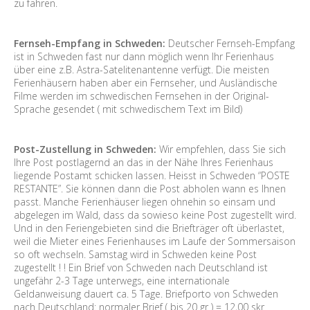
zu fahren.
Fernseh-Empfang in Schweden:
Deutscher Fernseh-Empfang
ist in Schweden fast nur dann möglich wenn Ihr Ferienhaus
über eine z.B. Astra-Satelitenantenne verfügt. Die meisten
Ferienhäusern haben aber ein Fernseher, und Ausländische
Filme werden im schwedischen Fernsehen in der Original-
Sprache gesendet ( mit schwedischem Text im Bild)
Post-Zustellung in Schweden:
Wir empfehlen, dass Sie sich
Ihre Post postlagernd an das in der Nähe Ihres Ferienhaus
liegende Postamt schicken lassen. Heisst in Schweden “POSTE
RESTANTE”. Sie können dann die Post abholen wann es Ihnen
passt. Manche Ferienhäuser liegen ohnehin so einsam und
abgelegen im Wald, dass da sowieso keine Post zugestellt wird.
Und in den Feriengebieten sind die Briefträger oft überlastet,
weil die Mieter eines Ferienhauses im Laufe der Sommersaison
so oft wechseln. Samstag wird in Schweden keine Post
zugestellt ! ! Ein Brief von Schweden nach Deutschland ist
ungefähr 2-3 Tage unterwegs, eine internationale
Geldanweisung dauert ca. 5 Tage. Briefporto von Schweden
nach Deutschland: normaler Brief ( bis 20 gr ) = 12,00 skr