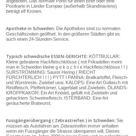
angeboten. Das normale Porto für einen Brief oder eine
Postkarte in Länder Europas (außerhalb Skandinaviens)
beträgt elf Kronen.
Apotheke in Schweden:
Die Apotheken sind zu normalen
Geschäftszeiten geöffnet. In den größeren Städten gibt es
auch einen 24-Stunden-Service.
Typisch schwedische ESSEN-GERICHTE:
KÖTTBULLAR:
Kleine gebratene Hackfleischklösse ( mit Frikadellen meint
man in Schweden kleine g e k o c h t e Hackfleischklösse ! ! )
SURSTRÖMMING: Saurer Hering ( RIECHT
FÜRCHTERLICH ! ! ! ) PYTT I PANNA: Bratkartoffel, Fleisch-
und Wurstreste, Zwiebel usw. KALOPS: Eine Art Gullasch mit
Rindfleisch, Pfefferkörner, Lagerblatt und Zwiebeln. ÖLANDS-
KROPPKAKOR: Ein Art Knödel, gefüllt mit Zwiebeln und
gehacktem Schweinefleisch. ISTERBAND: Eine Art
geräucherte Bratwurst.
Fussgängerübergang ( Zebrastreifen ) in Schweden:
Sie
müssen als Autofahren am Zebrastreifen immer anhalten
wenn ein Fussgänger die Strasse überqueren will. Dieses