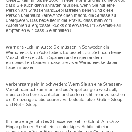
Gesetz kam im Jahre 2000 in neuer Form und es schreibt vor,
dass Sie auch dann anhalten müssen, wenn Sie nur eine
Person am Strassenrand/Zebrastreifen sehen und diese
Person überhaupt keine Anzeichen macht, die Strasse zu
überqueren. Das bedeutet in der Praxis, dass man vom
Autofahren allergrösste Rücksicht erwartet. Im Zweifels-Fall
empfehlen wir, dass Sie anhalten !
Warndrei-Eck im Auto:
Sie müssen in Schweden ein
Warndrei-Eck im Auto haben. Es besteht zur Zeit noch keine
Vorschrift - wie z.B. in Spanien und einigen andern
europäischen Ländern, dass Sie zwei Warndreiecke dabei
haben müssen.
Verkehrsampeln in Schweden:
Wenn Sie an eine Strassen-
Verkehrsampel kommen und die Ampel auf gelb wechselt,
müssen Sie bereits anhalten und dürfen nicht mehr versuchen
die Kreuzung zu überqueren. Es bedeutet also: Gelb = Stopp
und Rot = Stopp
Ein neu eingeführtes Strassenverkehrs-Schild:
Am Orts-
Eingang finden Sie oft ein rechteckiges Schild mit einer
schwarzen Häuser-Fassade und darüber der Ortsname.