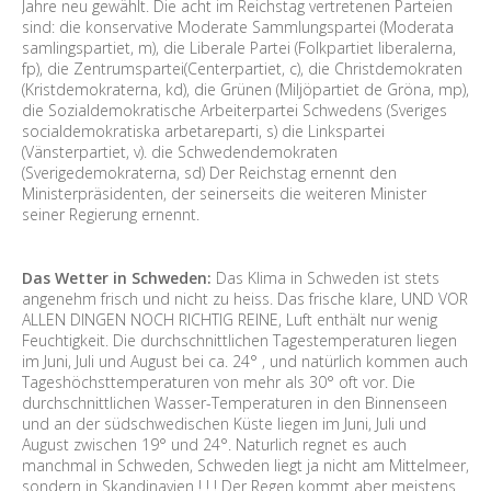
Jahre neu gewählt. Die acht im Reichstag vertretenen Parteien
sind: die konservative Moderate Sammlungspartei (Moderata
samlingspartiet, m), die Liberale Partei (Folkpartiet liberalerna,
fp), die Zentrumspartei(Centerpartiet, c), die Christdemokraten
(Kristdemokraterna, kd), die Grünen (Miljöpartiet de Gröna, mp),
die Sozialdemokratische Arbeiterpartei Schwedens (Sveriges
socialdemokratiska arbetareparti, s) die Linkspartei
(Vänsterpartiet, v). die Schwedendemokraten
(Sverigedemokraterna, sd) Der Reichstag ernennt den
Ministerpräsidenten, der seinerseits die weiteren Minister
seiner Regierung ernennt.
Das Wetter in Schweden:
Das Klima in Schweden ist stets
angenehm frisch und nicht zu heiss. Das frische klare, UND VOR
ALLEN DINGEN NOCH RICHTIG REINE, Luft enthält nur wenig
Feuchtigkeit. Die durchschnittlichen Tagestemperaturen liegen
im Juni, Juli und August bei ca. 24° , und natürlich kommen auch
Tageshöchsttemperaturen von mehr als 30° oft vor. Die
durchschnittlichen Wasser-Temperaturen in den Binnenseen
und an der südschwedischen Küste liegen im Juni, Juli und
August zwischen 19° und 24°. Naturlich regnet es auch
manchmal in Schweden, Schweden liegt ja nicht am Mittelmeer,
sondern in Skandinavien ! ! ! Der Regen kommt aber meistens