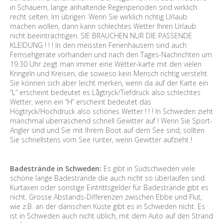
in Schauern, lange anhaltende Regenperioden sind wirklich
recht selten. Im übrigen: Wenn Sie wirklich richtig Urlaub
machen wollen, dann kann schlechtes Wetter Ihren Urlaub
nicht beeinträchtigen. SIE BRAUCHEN NUR DIE PASSENDE
KLEIDUNG ! ! ! In den meissten Ferienhäusern sind auch
Fernsehgeräte vorhanden und nach den Tages-Nachrichten um
19.30 Uhr zeigt man immer eine Wetter-karte mit den vielen
Kringeln und Kreisen, die sowieso kein Mensch richtig versteht.
Sie können sich aber leicht merken, wenn da auf der Karte ein
“L” erscheint bedeutet es Lågtryck/Tiefdruck also schlechtes
Wetter, wenn ein “H” erscheint bedeutet das
Högtryck/Hochdruck also schönes Wetter ! ! ! In Schweden zieht
manchmal überraschend schnell Gewitter auf ! Wenn Sie Sport-
Angler sind und Sie mit Ihrem Boot auf dem See sind, sollten
Sie schnellstens vom See runter, wenn Gewitter aufzieht !
Badestrände in Schweden:
Es gibt in Südschweden viele
schöne lange Badestrände die auch nicht so überlaufen sind.
Kurtaxen oder sonstige Eintrittsgelder für Badestrände gibt es
nicht. Grosse Abstands-Differenzen zwischen Ebbe und Flut,
wie z.B. an der dänischen Küste gibt es in Schweden nicht. Es
ist in Schweden auch nicht üblich, mit dem Auto auf den Strand