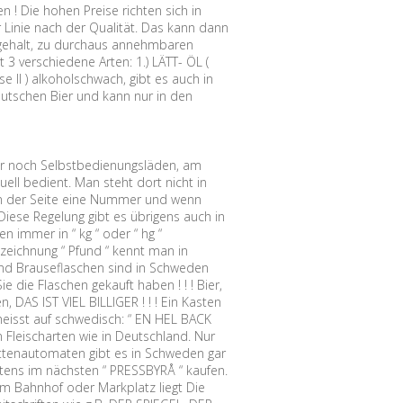
n ! Die hohen Preise richten sich in
r Linie nach der Qualität. Das kann dann
olgehalt, zu durchaus annehmbaren
 3 verschiedene Arten: 1.) LÄTT- ÖL (
sse II ) alkoholschwach, gibt es auch in
eutschen Bier und kann nur in den
r noch Selbstbedienungsläden, am
ell bedient. Man steht dort nicht in
an der Seite eine Nummer und wenn
Diese Regelung gibt es übrigens auch in
 immer in “ kg “ oder “ hg “
zeichnung “ Pfund “ kennt man in
 und Brauseflaschen sind in Schweden
 die Flaschen gekauft haben ! ! ! Bier,
DAS IST VIEL BILLIGER ! ! ! Ein Kasten
heisst auf schwedisch: “ EN HEL BACK
 Fleischarten wie in Deutschland. Nur
ttenautomaten gibt es in Schweden gar
tens im nächsten “ PRESSBYRÅ “ kaufen.
vom Bahnhof oder Markplatz liegt Die