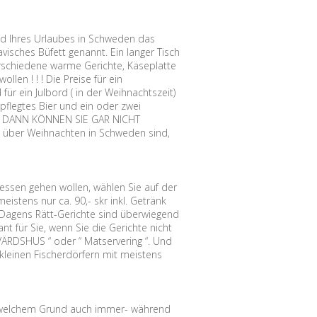
nd Ihres Urlaubes in Schweden das
ches Büfett genannt. Ein langer Tisch
verschiedene warme Gerichte, Käseplatte
len ! ! ! Die Preise für ein
für ein Julbord ( in der Weihnachtszeit)
pflegtes Bier und ein oder zwei
bei. DANN KÖNNEN SIE GAR NICHT
über Weihnachten in Schweden sind,
ssen gehen wollen, wählen Sie auf der
istens nur ca. 90,- skr inkl. Getränk
s. Dagens Rätt-Gerichte sind überwiegend
 für Sie, wenn Sie die Gerichte nicht
VÄRDSHUS “ oder “ Matservering “. Und
kleinen Fischerdörfern mit meistens
welchem Grund auch immer- während