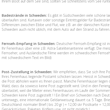
Ihrem Boot auf dem See sind, sollten Sie schnellstens vom See runte
Badestrände in Schweden:
Es gibt in Südschweden viele schöne la
überlaufen sind. Kurtaxen oder sonstige Eintrittsgelder für Badesträ
Differenzen zwischen Ebbe und Flut, wie z.B. an der dänischen Küste g
Schweden auch nicht üblich, mit dem Auto auf den Strand zu fahren
Fernseh-Empfang in Schweden:
Deutscher Fernseh-Empfang ist i
Ihr Ferienhaus über eine z.B. Astra-Satelitenantenne verfügt. Die me
Fernseher, und Ausländische Filme werden im schwedischen Fernsehe
mit schwedischem Text im Bild)
Post-Zustellung in Schweden:
Wir empfehlen, dass Sie sich Ihre P
Ihres Ferienhaus liegende Postamt schicken lassen. Heisst in Schw
die Post abholen wann es Ihnen passt. Manche Ferienhäuser liegen
Wald, dass da sowieso keine Post zugestellt wird. Und in den Ferieng
überlastet, weil die Mieter eines Ferienhauses im Laufe der Sommer
Schweden keine Post zugestellt ! ! Ein Brief von Schweden nach Deut
unterwegs, eine internationale Geldanweisung dauert ca. 5 Tage. Br
Deutschland: normaler Brief ( bis 20 gr ) = 12,00 skr Postkarte = 12
Gepäckstücken, Paketen, Koffern usw. ist nicht möglich !