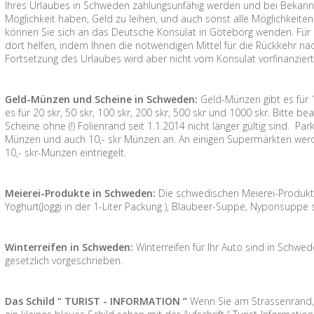
Ihres Urlaubes in Schweden zahlungsunfähig werden und bei Bekann
Möglichkeit haben, Geld zu leihen, und auch sonst alle Möglichkeiten
können Sie sich an das Deutsche Konsulat in Göteborg wenden. Für 
dort helfen, indem Ihnen die notwendigen Mittel für die Rückkehr n
Fortsetzung des Urlaubes wird aber nicht vom Konsulat vorfinanziert
Geld-Münzen und Scheine in Schweden:
Geld-Münzen gibt es für 1 
es für 20 skr, 50 skr, 100 skr, 200 skr, 500 skr und 1000 skr. Bitte 
Scheine ohne (!) Folienrand seit 1.1.2014 nicht länger gültig sind. P
Münzen und auch 10,- skr Münzen an. An einigen Supermärkten werd
10,- skr-Münzen eintriegelt.
Meierei-Produkte in Schweden:
Die schwedischen Meierei-Produkte 
Yoghurt(Joggi in der 1-Liter Packung ), Blaubeer-Suppe, Nyponsuppe
Winterreifen in Schweden:
Winterreifen für Ihr Auto sind in Schw
gesetzlich vorgeschrieben.
Das Schild “ TURIST - INFORMATION “
Wenn Sie am Strassenrand,