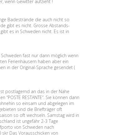
r, wenn Gewitter aufzieht !
nge Badestrände die auch nicht so
nde gibt es nicht. Grosse Abstands-
ibt es in Schweden nicht. Es ist in
.
n Schweden fast nur dann möglich wenn
isten Ferienhäusern haben aber ein
n in der Original-Sprache gesendet (
ost postlagernd an das in der Nähe
eden “POSTE RESTANTE”. Sie können dann
 ohnehin so einsam und abgelegen im
ebieten sind die Briefträger oft
saison so oft wechseln. Samstag wird in
schland ist ungefähr 2-3 Tage
iefporto von Schweden nach
,00 skr Das Vorausschicken von