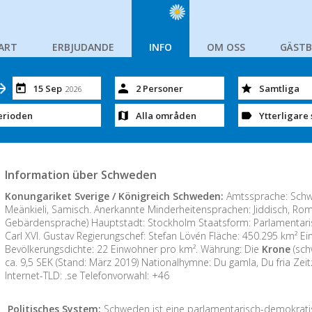
ART
ERBJUDANDE
INFO
OM OSS
GÄST
15 Sep
2 Personer
Samtliga
2026
erioden
Alla områden
Ytterligare 
Information über Schweden
Konungariket Sverige / Königreich Schweden:
Amtssprache: Schwe
Meänkieli, Samisch. Anerkannte Minderheitensprachen: Jiddisch, Ro
Gebärdensprache) Hauptstadt: Stockholm Staatsform: Parlamentari
Carl XVI. Gustav Regierungschef: Stefan Lövén Fläche: 450.295 km² Ein
Bevölkerungsdichte: 22 Einwohner pro km². Währung: Die
Krone
(sch
ca. 9,5 SEK (Stand: März 2019) Nationalhymne: Du gamla, Du fria Zei
Internet-TLD: .se Telefonvorwahl: +46
Politisches System:
Schweden ist eine parlamentarisch-demokrati