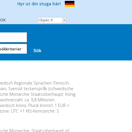
Hyr ut din stuga här!
BOK
sökkriterier
disch Regionale Sprachen: Finnisch,
mani, Svenskt teckenspråk (schwedische
sche Monarchie Staatsoberhaupt: König
wohnerzahl: ca. 9,8 Millionen
wedisch
krona
, Plural
kronor
). 1 EUR =
tzone: UTC +1 Kfz-Kennzeiche: S
sche Monarchie. Staatsoberhaupt ist