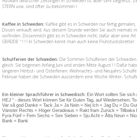
Auswahl deutscher Zeitungen in Schweden ist aber sehr begrenzt. Zei
STERN usw. sind öfter zu bekommen !
Kaffee in Schweden:
Kaffee gibt es in Schweden nur fertig gemalen
Dosen verkauft wird. Aus diesem Grunde werden Sie auch niemals i
vorfinden. Dosenmilch gibt es in Schweden nicht, dafür aber eine Art 
GRÄDDE “ ! ! ! In Schweden kennt man auch keine Frühstücksbretter.
Schulferien der Schweden:
Die Sommer-Schulferien der Schweden s
gleich. Sie beginnen Anfang Juni und enden Mitte August ! ! Dafür h
längeren Herbst- und Osterferien. Weihnachts- und Neujahrs-Schulfer
Februar haben die Schweden ausserdem eine Woche Winter- Schulferi
Ein kleiner Sprachführer in Schwedisch:
Ein Wort sollten Sie sich
HEJ “ - dieses Wort können Sie für Guten Tag, auf Wiedersehen, Tsc
Var så god Danke = Tack Ja = Ja Nein = Nej Ich = Jag Du = Du Gut
Vänster Rechts = Höger Geradeaus = Rakt fram Zurück = Tillbaka Ei
Fyra Fünf = Fem Sechs = Sex Sieben = Sju Acht = Åtta Neun = Nio
Bank = Bank