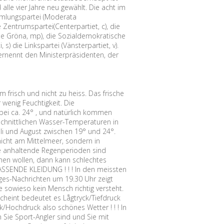
alle vier Jahre neu gewählt. Die acht im
mmlungspartei (Moderata
ie Zentrumspartei(Centerpartiet, c), die
 de Gröna, mp), die Sozialdemokratische
) die Linkspartei (Vänsterpartiet, v).
rnennt den Ministerpräsidenten, der
frisch und nicht zu heiss. Das frische
wenig Feuchtigkeit. Die
 bei ca. 24° , und natürlich kommen
chnittlichen Wasser-Temperaturen in
li und August zwischen 19° und 24°.
icht am Mittelmeer, sondern in
ge anhaltende Regenperioden sind
achen wollen, dann kann schlechtes
ASSENDE KLEIDUNG ! ! ! In den meissten
es-Nachrichten um 19.30 Uhr zeigt
e sowieso kein Mensch richtig versteht.
scheint bedeutet es Lågtryck/Tiefdruck
k/Hochdruck also schönes Wetter ! ! ! In
Sie Sport-Angler sind und Sie mit