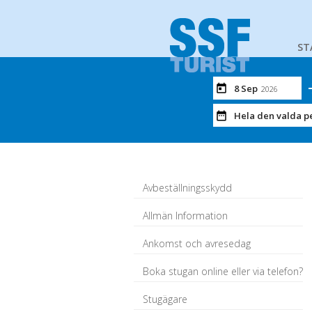
ST
8 Sep
2026
Hela den valda p
Avbeställningsskydd
Allmän Information
Ankomst och avresedag
Boka stugan online eller via telefon?
Stugägare