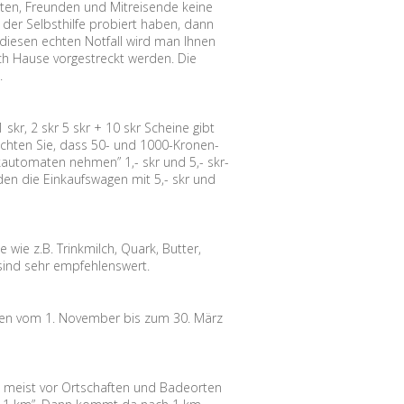
ten, Freunden und Mitreisende keine
 der Selbsthilfe probiert haben, dann
diesen echten Notfall wird man Ihnen
ach Hause vorgestreckt werden. Die
.
skr, 2 skr 5 skr + 10 skr Scheine gibt
beachten Sie, dass 50- und 1000-Kronen-
arkautomaten nehmen” 1,- skr und 5,- skr-
en die Einkaufswagen mit 5,- skr und
wie z.B. Trinkmilch, Quark, Butter,
 sind sehr empfehlenswert.
eden vom 1. November bis zum 30. März
 meist vor Ortschaften und Badeorten