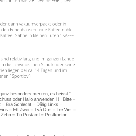
tschriften wie z.B. DER SPIEGEL, DER
, der dann vakuumverpackt oder in
n den Ferienhäusern eine Kaffeemühle
Kaffee- Sahne in kleinen Tüten “ KAFFE -
ind relativ lang und im ganzen Lande
aben die schwedischen Schulkinder keine
ien liegen bei ca. 14 Tagen und im
en ( Sportlov ).
 ganz besonders merken, es heisst “
hüss oder Hallo anwenden ! ! ! Bitte =
 = Bra Schlecht = Dålig Links =
ns = Ett Zwei = Två Drei = Tre Vier =
 Zehn = Tio Postamt = Postkontor