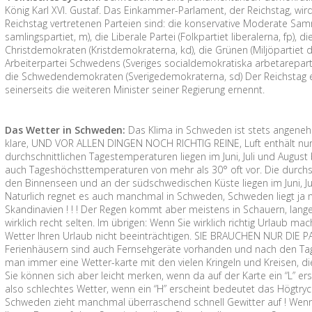
König Karl XVI. Gustaf. Das Einkammer-Parlament, der Reichstag, wird 
Reichstag vertretenen Parteien sind: die konservative Moderate Sa
samlingspartiet, m), die Liberale Partei (Folkpartiet liberalerna, fp), d
Christdemokraten (Kristdemokraterna, kd), die Grünen (Miljöpartiet
Arbeiterpartei Schwedens (Sveriges socialdemokratiska arbetareparti, s
die Schwedendemokraten (Sverigedemokraterna, sd) Der Reichstag e
seinerseits die weiteren Minister seiner Regierung ernennt.
Das Wetter in Schweden:
Das Klima in Schweden ist stets angenehm 
klare, UND VOR ALLEN DINGEN NOCH RICHTIG REINE, Luft enthält nur 
durchschnittlichen Tagestemperaturen liegen im Juni, Juli und August
auch Tageshöchsttemperaturen von mehr als 30° oft vor. Die durchs
den Binnenseen und an der südschwedischen Küste liegen im Juni, Ju
Naturlich regnet es auch manchmal in Schweden, Schweden liegt ja n
Skandinavien ! ! ! Der Regen kommt aber meistens in Schauern, lan
wirklich recht selten. Im übrigen: Wenn Sie wirklich richtig Urlaub m
Wetter Ihren Urlaub nicht beeinträchtigen. SIE BRAUCHEN NUR DIE P
Ferienhäusern sind auch Fernsehgeräte vorhanden und nach den Tag
man immer eine Wetter-karte mit den vielen Kringeln und Kreisen, di
Sie können sich aber leicht merken, wenn da auf der Karte ein “L” er
also schlechtes Wetter, wenn ein “H” erscheint bedeutet das Högtryc
Schweden zieht manchmal überraschend schnell Gewitter auf ! Wenn 