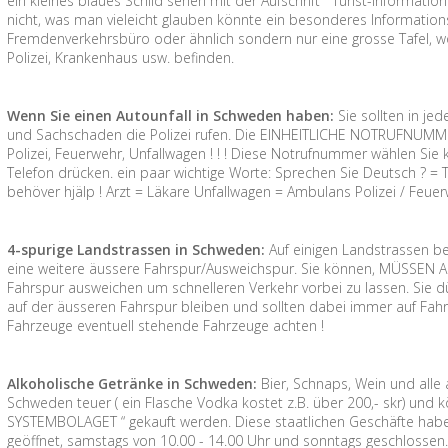
ein kleines blaues Schild sehen mit der Aufschrift “ Turist-Informa
nicht, was man vieleicht glauben könnte ein besonderes Information
Fremdenverkehrsbüro oder ähnlich sondern nur eine grosse Tafel, wo
Polizei, Krankenhaus usw. befinden.
Wenn Sie einen Autounfall in Schweden haben:
Sie sollten in jed
und Sachschaden die Polizei rufen. Die EINHEITLICHE NOTRUFNUMMER
Polizei, Feuerwehr, Unfallwagen ! ! ! Diese Notrufnummer wählen S
Telefon drücken. ein paar wichtige Worte: Sprechen Sie Deutsch ? = Tal
behöver hjälp ! Arzt = Läkare Unfallwagen = Ambulans Polizei / Feue
4-spurige Landstrassen in Schweden:
Auf einigen Landstrassen be
eine weitere äussere Fahrspur/Ausweichspur. Sie können, MÜSSEN A
Fahrspur ausweichen um schnelleren Verkehr vorbei zu lassen. Sie dü
auf der äusseren Fahrspur bleiben und sollten dabei immer auf Fahr
Fahrzeuge eventuell stehende Fahrzeuge achten !
Alkoholische Getränke in Schweden:
Bier, Schnaps, Wein und alle
Schweden teuer ( ein Flasche Vodka kostet z.B. über 200,- skr) und
SYSTEMBOLAGET “ gekauft werden. Diese staatlichen Geschäfte habe
geöffnet, samstags von 10.00 - 14.00 Uhr und sonntags geschlossen.