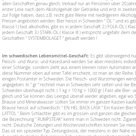
allen Geschäften genau gleich, Verkauf nur an Personen über 20 Jahre
erster Linie nach dem Alkoholgehalt der Getränke und erst in zweite
zur Folge haben, dass z.B. recht gute Weine mit niedrigerem Alkoh
Preisen angeboten werden. Bier heisst in Schweden “ ÖL “ und es gibt
Klasse I ) fast alkoholfrei, gibt es in jedem Geschäft 2.) FOLK-ÖL ( Kla
jedem Geschäft 3.) STARK-ÖL ( Klasse III ) entspricht ungefähr dem d
Geschäften “ SYSTEMBOLAGET “ gekauft werden !
Im schwedischen Lebensmittel-Geschäft:
Es gibt überwiegend nu
Fleisch- und Wurst- und Käsestand werden Sie aber meistens individu
einer Schlange, sondern zieht aus einem kleinen roten Automaten 
diese Nummer oben auf einer Tafel erscheint, ist man an der Reihe. 
einigen Postämter in Schweden. Die Fleisch- und Wurstmengen werden
angegeben. In “ gr “ rechnet man in Schweden sehr selten und die Be
Schweden überhaupt nicht. ( 1 kg = 10 hg = 1000 gr ) Fast alle Bier-
gleich und Sie können das Leergut überall wieder abgeben, egal wo Sie
Brause und Mineralwasser sollten Sie immer im ganzen Kasten kaufen, 
Brause heisst auf schwedisch: “ EN HEL BACK LÄSK “ Ein Kasten Bier 
LÄTTÖL “ Beim Schlachter gibt es im grossen und ganzen die gleichen
die Bezeichnung “ RUMPSTEAK” kennt man in Schweden nicht. Zigare
nicht. Deutsche Zeitungen und Wochenzeitschriften können Sie meis
Das ist ein spezieller Typ Zeitungskiosk, der meistens in der Nähe 