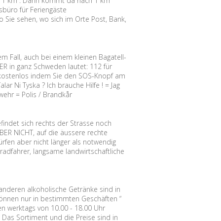
tion 1 km”. Dann kommt da nach 1 km
sbüro für Feriengäste
 Sie sehen, wo sich im Orte Post, Bank,
em Fall, auch bei einem kleinen Bagatell-
 in ganz Schweden lautet: 112 für
ie kostenlos indem Sie den SOS-Knopf am
ar Ni Tyska ? Ich brauche Hilfe ! = Jag
rwehr = Polis / Brandkår
findet sich rechts der Strasse noch
BER NICHT, auf die äussere rechte
rfen aber nicht länger als notwendig
radfahrer, langsame landwirtschaftliche
 anderen alkoholische Getränke sind in
 können nur in bestimmten Geschäften “
n werktags von 10.00 - 18.00 Uhr
 Das Sortiment und die Preise sind in