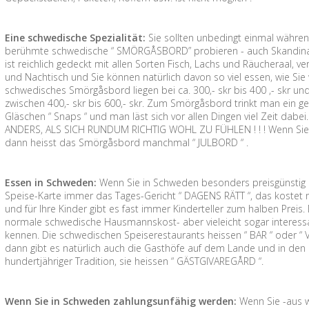
Eine schwedische Spezialität:
Sie sollten unbedingt einmal währe
berühmte schwedische “ SMÖRGÅSBORD” probieren - auch Skandinavis
ist reichlich gedeckt mit allen Sorten Fisch, Lachs und Räucheraal, 
und Nachtisch und Sie können natürlich davon so viel essen, wie Sie wol
schwedisches Smörgåsbord liegen bei ca. 300,- skr bis 400 ,- skr und 
zwischen 400,- skr bis 600,- skr. Zum Smörgåsbord trinkt man ein ge
Gläschen “ Snaps “ und man läst sich vor allen Dingen viel Zeit da
ANDERS, ALS SICH RUNDUM RICHTIG WOHL ZU FÜHLEN ! ! ! Wenn Sie 
dann heisst das Smörgåsbord manchmal “ JULBORD “ .
Essen in Schweden:
Wenn Sie in Schweden besonders preisgünstig e
Speise-Karte immer das Tages-Gericht “ DAGENS RÄTT “, das kostet me
und für Ihre Kinder gibt es fast immer Kinderteller zum halben Prei
normale schwedische Hausmannskost- aber vieleicht sogar interessant
kennen. Die schwedischen Speiserestaurants heissen “ BAR “ oder “ 
dann gibt es natürlich auch die Gasthöfe auf dem Lande und in den 
hundertjähriger Tradition, sie heissen “ GÄSTGIVAREGÅRD “.
Wenn Sie in Schweden zahlungsunfähig werden:
Wenn Sie -aus 