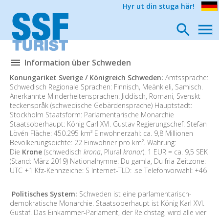
Hyr ut din stuga här!
Information über Schweden
Konungariket Sverige / Königreich Schweden:
Amtssprache:
Schwedisch Regionale Sprachen: Finnisch, Meänkieli, Samisch.
Anerkannte Minderheitensprachen: Jiddisch, Romani, Svenskt
teckenspråk (schwedische Gebärdensprache) Hauptstadt:
Stockholm Staatsform: Parlamentarische Monarchie
Staatsoberhaupt: König Carl XVI. Gustav Regierungschef: Stefan
Lövén Fläche: 450.295 km² Einwohnerzahl: ca. 9,8 Millionen
Bevölkerungsdichte: 22 Einwohner pro km². Währung:
Die
Krone
(schwedisch
krona
, Plural
kronor
). 1 EUR = ca. 9,5 SEK
(Stand: März 2019) Nationalhymne: Du gamla, Du fria Zeitzone:
UTC +1 Kfz-Kennzeiche: S Internet-TLD: .se Telefonvorwahl: +46
Politisches System:
Schweden ist eine parlamentarisch-
demokratische Monarchie. Staatsoberhaupt ist König Karl XVI.
Gustaf. Das Einkammer-Parlament, der Reichstag, wird alle vier