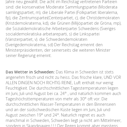
Jahre neu gewählt. Die acht im Reichstag vertretenen Parteien
sind: die konservative Moderate Sammlungspartei (Moderata
samlingspartiet, m), die Liberale Partei (Folkpartiet liberalerna,
fp), die Zentrumspartei(Centerpartiet, c), die Christdemokraten
(Kristdemokraterna, kd), die Grünen (Miljöpartiet de Gröna, mp),
die Sozialdemokratische Arbeiterpartei Schwedens (Sveriges
socialdemokratiska arbetareparti, s) die Linkspartei
(Vänsterpartiet, v). die Schwedendemokraten
(Sverigedemokraterna, sd) Der Reichstag ernennt den
Ministerpräsidenten, der seinerseits die weiteren Minister
seiner Regierung ernennt.
Das Wetter in Schweden:
Das Klima in Schweden ist stets
angenehm frisch und nicht zu heiss. Das frische klare, UND VOR
ALLEN DINGEN NOCH RICHTIG REINE, Luft enthält nur wenig
Feuchtigkeit. Die durchschnittlichen Tagestemperaturen liegen
im Juni, Juli und August bei ca. 24° , und natürlich kommen auch
Tageshöchsttemperaturen von mehr als 30° oft vor. Die
durchschnittlichen Wasser-Temperaturen in den Binnenseen
und an der südschwedischen Küste liegen im Juni, Juli und
August zwischen 19° und 24°. Naturlich regnet es auch
manchmal in Schweden, Schweden liegt ja nicht am Mittelmeer,
sondern in Skandinavien ! ! ! Der Regen kommt aber meistens