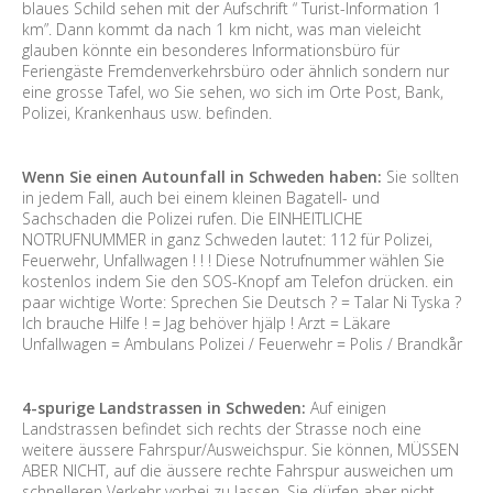
blaues Schild sehen mit der Aufschrift “ Turist-Information 1
km”. Dann kommt da nach 1 km nicht, was man vieleicht
glauben könnte ein besonderes Informationsbüro für
Feriengäste Fremdenverkehrsbüro oder ähnlich sondern nur
eine grosse Tafel, wo Sie sehen, wo sich im Orte Post, Bank,
Polizei, Krankenhaus usw. befinden.
Wenn Sie einen Autounfall in Schweden haben:
Sie sollten
in jedem Fall, auch bei einem kleinen Bagatell- und
Sachschaden die Polizei rufen. Die EINHEITLICHE
NOTRUFNUMMER in ganz Schweden lautet: 112 für Polizei,
Feuerwehr, Unfallwagen ! ! ! Diese Notrufnummer wählen Sie
kostenlos indem Sie den SOS-Knopf am Telefon drücken. ein
paar wichtige Worte: Sprechen Sie Deutsch ? = Talar Ni Tyska ?
Ich brauche Hilfe ! = Jag behöver hjälp ! Arzt = Läkare
Unfallwagen = Ambulans Polizei / Feuerwehr = Polis / Brandkår
4-spurige Landstrassen in Schweden:
Auf einigen
Landstrassen befindet sich rechts der Strasse noch eine
weitere äussere Fahrspur/Ausweichspur. Sie können, MÜSSEN
ABER NICHT, auf die äussere rechte Fahrspur ausweichen um
schnelleren Verkehr vorbei zu lassen. Sie dürfen aber nicht