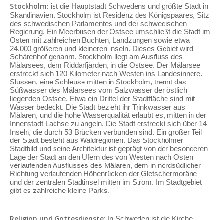
Stockholm:
ist die Hauptstadt Schwedens und größte Stadt in
Skandinavien. Stockholm ist Residenz des Königspaares, Sitz
des schwedischen Parlamentes und der schwedischen
Regierung. Ein Meerbusen der Ostsee umschließt die Stadt im
Osten mit zahlreichen Buchten, Landzungen sowie etwa
24.000 größeren und kleineren Inseln. Dieses Gebiet wird
Schärenhof genannt. Stockholm liegt am Ausfluss des
Mälarsees, dem Riddarfjärden, in die Ostsee. Der Mälarsee
erstreckt sich 120 Kilometer nach Westen ins Landesinnere.
Slussen, eine Schleuse mitten in Stockholm, trennt das
Süßwasser des Mälarsees vom Salzwasser der östlich
liegenden Ostsee. Etwa ein Drittel der Stadtfläche sind mit
Wasser bedeckt. Die Stadt bezieht ihr Trinkwasser aus
Mälaren, und die hohe Wasserqualität erlaubt es, mitten in der
Innenstadt Lachse zu angeln. Die Stadt erstreckt sich über 14
Inseln, die durch 53 Brücken verbunden sind. Ein großer Teil
der Stadt besteht aus Waldregionen. Das Stockholmer
Stadtbild und seine Architektur ist geprägt von der besonderen
Lage der Stadt an den Ufern des von Westen nach Osten
verlaufenden Ausflusses des Mälaren, dem in nordsüdlicher
Richtung verlaufenden Höhenrücken der Gletschermoräne
und der zentralen Stadtinsel mitten im Strom. Im Stadtgebiet
gibt es zahlreiche kleine Parks.
Religion und Gottesdienste:
In Schweden ist die Kirche