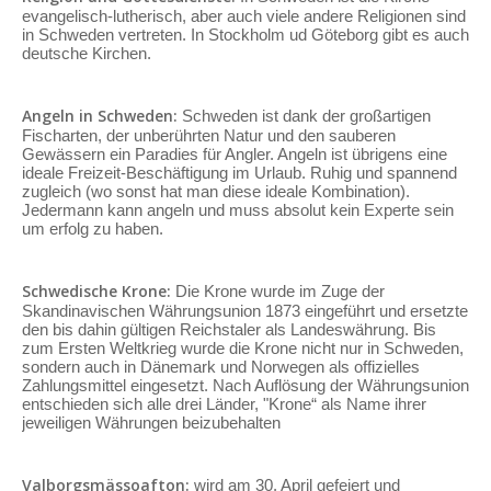
evangelisch-lutherisch, aber auch viele andere Religionen sind
in Schweden vertreten. In Stockholm ud Göteborg gibt es auch
deutsche Kirchen.
Angeln in Schweden:
Schweden ist dank der großartigen
Fischarten, der unberührten Natur und den sauberen
Gewässern ein Paradies für Angler. Angeln ist übrigens eine
ideale Freizeit-Beschäftigung im Urlaub. Ruhig und spannend
zugleich (wo sonst hat man diese ideale Kombination).
Jedermann kann angeln und muss absolut kein Experte sein
um erfolg zu haben.
Schwedische Krone:
Die Krone wurde im Zuge der
Skandinavischen Währungsunion 1873 eingeführt und ersetzte
den bis dahin gültigen Reichstaler als Landeswährung. Bis
zum Ersten Weltkrieg wurde die Krone nicht nur in Schweden,
sondern auch in Dänemark und Norwegen als offizielles
Zahlungsmittel eingesetzt. Nach Auflösung der Währungsunion
entschieden sich alle drei Länder, "Krone“ als Name ihrer
jeweiligen Währungen beizubehalten
Valborgsmässoafton:
wird am 30. April gefeiert und