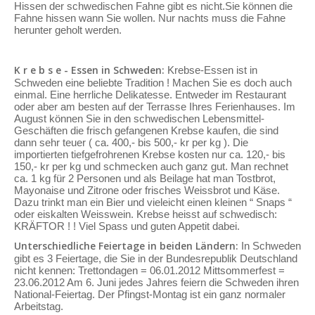
Hissen der schwedischen Fahne gibt es nicht.Sie können die
Fahne hissen wann Sie wollen. Nur nachts muss die Fahne
herunter geholt werden.
K r e b s e - Essen in Schweden:
Krebse-Essen ist in
Schweden eine beliebte Tradition ! Machen Sie es doch auch
einmal. Eine herrliche Delikatesse. Entweder im Restaurant
oder aber am besten auf der Terrasse Ihres Ferienhauses. Im
August können Sie in den schwedischen Lebensmittel-
Geschäften die frisch gefangenen Krebse kaufen, die sind
dann sehr teuer ( ca. 400,- bis 500,- kr per kg ). Die
importierten tiefgefrohrenen Krebse kosten nur ca. 120,- bis
150,- kr per kg und schmecken auch ganz gut. Man rechnet
ca. 1 kg für 2 Personen und als Beilage hat man Tostbrot,
Mayonaise und Zitrone oder frisches Weissbrot und Käse.
Dazu trinkt man ein Bier und vieleicht einen kleinen “ Snaps “
oder eiskalten Weisswein. Krebse heisst auf schwedisch:
KRÄFTOR ! ! Viel Spass und guten Appetit dabei.
Unterschiedliche Feiertage in beiden Ländern:
In Schweden
gibt es 3 Feiertage, die Sie in der Bundesrepublik Deutschland
nicht kennen: Trettondagen = 06.01.2012 Mittsommerfest =
23.06.2012 Am 6. Juni jedes Jahres feiern die Schweden ihren
National-Feiertag. Der Pfingst-Montag ist ein ganz normaler
Arbeitstag.