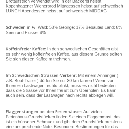
Brotaufstrich verwendet wird In der Bäckerei heisst
Kopenhagener Wienerbröd Mittagessen heisst auf schwedisch
LUNCH Abendessen heisst auf schwedisch MIDDAG
Schweden in %:
Wald: 53% Gebirge: 17% Bebautes Land: 8%
Seen und Flüsse: 9%
Koffeinfreier Kaffee:
In den schwedischen Geschäften gibt
es sehr wenig koffeinfreien Kaffee, aus diesem Grunde sollten
Sie sich diesen Kaffee mitnehmen.
Im Schwedischen Strassen-Verkehr:
Mit einem Anhänger (
z.B. Boot-Trailer ) dürfen Sie nur 80 km fahren ! Wenn vor
Ihnen ein Lastwagen rechts blinkt, muss es nicht bedeuten,
dass die Strasse vor Ihnen frei ist zum Überholen. Es kann
auch sein, dass der Lastwagen nach rechts abbiegen will.
Flaggenstangen bei den Ferienhäuser:
Auf vielen
Ferienhaus-Grundstücken finden Sie einen Flaggenmast, das
ist ein hübscher Schmuck und gibt dem Grundstück meistens
eine ansprechende Note. Besondere Bestimmungen für das