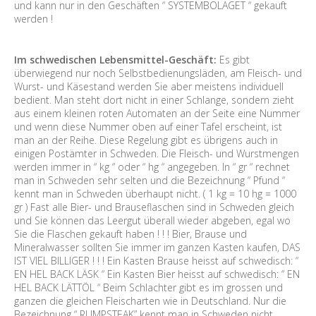
und kann nur in den Geschäften “ SYSTEMBOLAGET “ gekauft
werden !
Im schwedischen Lebensmittel-Geschäft:
Es gibt
überwiegend nur noch Selbstbedienungsläden, am Fleisch- und
Wurst- und Käsestand werden Sie aber meistens individuell
bedient. Man steht dort nicht in einer Schlange, sondern zieht
aus einem kleinen roten Automaten an der Seite eine Nummer
und wenn diese Nummer oben auf einer Tafel erscheint, ist
man an der Reihe. Diese Regelung gibt es übrigens auch in
einigen Postämter in Schweden. Die Fleisch- und Wurstmengen
werden immer in “ kg “ oder “ hg “ angegeben. In “ gr “ rechnet
man in Schweden sehr selten und die Bezeichnung “ Pfund “
kennt man in Schweden überhaupt nicht. ( 1 kg = 10 hg = 1000
gr ) Fast alle Bier- und Brauseflaschen sind in Schweden gleich
und Sie können das Leergut überall wieder abgeben, egal wo
Sie die Flaschen gekauft haben ! ! ! Bier, Brause und
Mineralwasser sollten Sie immer im ganzen Kasten kaufen, DAS
IST VIEL BILLIGER ! ! ! Ein Kasten Brause heisst auf schwedisch: “
EN HEL BACK LÄSK “ Ein Kasten Bier heisst auf schwedisch: “ EN
HEL BACK LÄTTÖL “ Beim Schlachter gibt es im grossen und
ganzen die gleichen Fleischarten wie in Deutschland. Nur die
Bezeichnung “ RUMPSTEAK” kennt man in Schweden nicht.