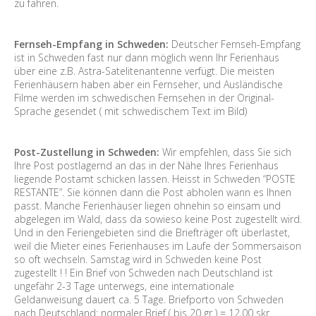
zu fahren.
Fernseh-Empfang in Schweden:
Deutscher Fernseh-Empfang
ist in Schweden fast nur dann möglich wenn Ihr Ferienhaus
über eine z.B. Astra-Satelitenantenne verfügt. Die meisten
Ferienhäusern haben aber ein Fernseher, und Ausländische
Filme werden im schwedischen Fernsehen in der Original-
Sprache gesendet ( mit schwedischem Text im Bild)
Post-Zustellung in Schweden:
Wir empfehlen, dass Sie sich
Ihre Post postlagernd an das in der Nähe Ihres Ferienhaus
liegende Postamt schicken lassen. Heisst in Schweden “POSTE
RESTANTE”. Sie können dann die Post abholen wann es Ihnen
passt. Manche Ferienhäuser liegen ohnehin so einsam und
abgelegen im Wald, dass da sowieso keine Post zugestellt wird.
Und in den Feriengebieten sind die Briefträger oft überlastet,
weil die Mieter eines Ferienhauses im Laufe der Sommersaison
so oft wechseln. Samstag wird in Schweden keine Post
zugestellt ! ! Ein Brief von Schweden nach Deutschland ist
ungefähr 2-3 Tage unterwegs, eine internationale
Geldanweisung dauert ca. 5 Tage. Briefporto von Schweden
nach Deutschland: normaler Brief ( bis 20 gr ) = 12,00 skr