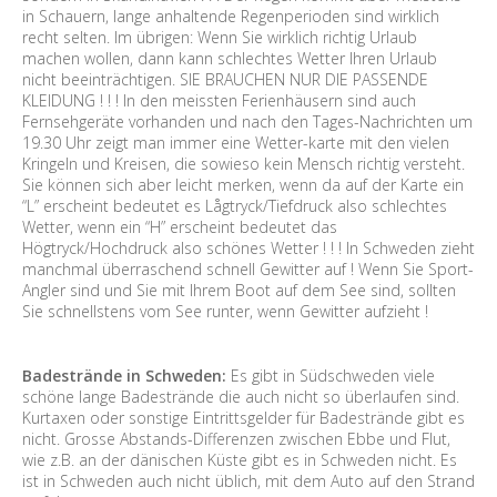
in Schauern, lange anhaltende Regenperioden sind wirklich
recht selten. Im übrigen: Wenn Sie wirklich richtig Urlaub
machen wollen, dann kann schlechtes Wetter Ihren Urlaub
nicht beeinträchtigen. SIE BRAUCHEN NUR DIE PASSENDE
KLEIDUNG ! ! ! In den meissten Ferienhäusern sind auch
Fernsehgeräte vorhanden und nach den Tages-Nachrichten um
19.30 Uhr zeigt man immer eine Wetter-karte mit den vielen
Kringeln und Kreisen, die sowieso kein Mensch richtig versteht.
Sie können sich aber leicht merken, wenn da auf der Karte ein
“L” erscheint bedeutet es Lågtryck/Tiefdruck also schlechtes
Wetter, wenn ein “H” erscheint bedeutet das
Högtryck/Hochdruck also schönes Wetter ! ! ! In Schweden zieht
manchmal überraschend schnell Gewitter auf ! Wenn Sie Sport-
Angler sind und Sie mit Ihrem Boot auf dem See sind, sollten
Sie schnellstens vom See runter, wenn Gewitter aufzieht !
Badestrände in Schweden:
Es gibt in Südschweden viele
schöne lange Badestrände die auch nicht so überlaufen sind.
Kurtaxen oder sonstige Eintrittsgelder für Badestrände gibt es
nicht. Grosse Abstands-Differenzen zwischen Ebbe und Flut,
wie z.B. an der dänischen Küste gibt es in Schweden nicht. Es
ist in Schweden auch nicht üblich, mit dem Auto auf den Strand