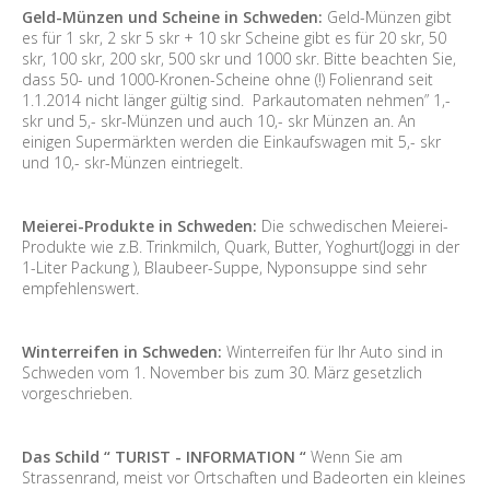
Geld-Münzen und Scheine in Schweden:
Geld-Münzen gibt
es für 1 skr, 2 skr 5 skr + 10 skr Scheine gibt es für 20 skr, 50
skr, 100 skr, 200 skr, 500 skr und 1000 skr. Bitte beachten Sie,
dass 50- und 1000-Kronen-Scheine ohne (!) Folienrand seit
1.1.2014 nicht länger gültig sind. Parkautomaten nehmen” 1,-
skr und 5,- skr-Münzen und auch 10,- skr Münzen an. An
einigen Supermärkten werden die Einkaufswagen mit 5,- skr
und 10,- skr-Münzen eintriegelt.
Meierei-Produkte in Schweden:
Die schwedischen Meierei-
Produkte wie z.B. Trinkmilch, Quark, Butter, Yoghurt(Joggi in der
1-Liter Packung ), Blaubeer-Suppe, Nyponsuppe sind sehr
empfehlenswert.
Winterreifen in Schweden:
Winterreifen für Ihr Auto sind in
Schweden vom 1. November bis zum 30. März gesetzlich
vorgeschrieben.
Das Schild “ TURIST - INFORMATION “
Wenn Sie am
Strassenrand, meist vor Ortschaften und Badeorten ein kleines