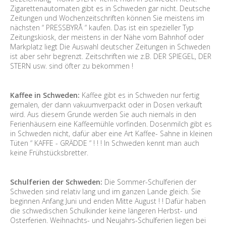
Zigarettenautomaten gibt es in Schweden gar nicht. Deutsche
Zeitungen und Wochenzeitschriften können Sie meistens im
nächsten “ PRESSBYRÅ “ kaufen. Das ist ein spezieller Typ
Zeitungskiosk, der meistens in der Nähe vom Bahnhof oder
Markplatz liegt Die Auswahl deutscher Zeitungen in Schweden
ist aber sehr begrenzt. Zeitschriften wie z.B. DER SPIEGEL, DER
STERN usw. sind öfter zu bekommen !
Kaffee in Schweden:
Kaffee gibt es in Schweden nur fertig
gemalen, der dann vakuumverpackt oder in Dosen verkauft
wird. Aus diesem Grunde werden Sie auch niemals in den
Ferienhäusern eine Kaffeemühle vorfinden. Dosenmilch gibt es
in Schweden nicht, dafür aber eine Art Kaffee- Sahne in kleinen
Tüten “ KAFFE - GRÄDDE “ ! ! ! In Schweden kennt man auch
keine Frühstücksbretter.
Schulferien der Schweden:
Die Sommer-Schulferien der
Schweden sind relativ lang und im ganzen Lande gleich. Sie
beginnen Anfang Juni und enden Mitte August ! ! Dafür haben
die schwedischen Schulkinder keine längeren Herbst- und
Osterferien. Weihnachts- und Neujahrs-Schulferien liegen bei