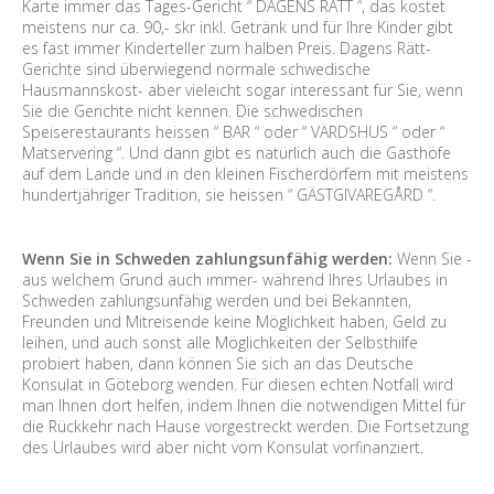
Karte immer das Tages-Gericht “ DAGENS RÄTT “, das kostet
meistens nur ca. 90,- skr inkl. Getränk und für Ihre Kinder gibt
es fast immer Kinderteller zum halben Preis. Dagens Rätt-
Gerichte sind überwiegend normale schwedische
Hausmannskost- aber vieleicht sogar interessant für Sie, wenn
Sie die Gerichte nicht kennen. Die schwedischen
Speiserestaurants heissen “ BAR “ oder “ VÄRDSHUS “ oder “
Matservering “. Und dann gibt es natürlich auch die Gasthöfe
auf dem Lande und in den kleinen Fischerdörfern mit meistens
hundertjähriger Tradition, sie heissen “ GÄSTGIVAREGÅRD “.
Wenn Sie in Schweden zahlungsunfähig werden:
Wenn Sie -
aus welchem Grund auch immer- während Ihres Urlaubes in
Schweden zahlungsunfähig werden und bei Bekannten,
Freunden und Mitreisende keine Möglichkeit haben, Geld zu
leihen, und auch sonst alle Möglichkeiten der Selbsthilfe
probiert haben, dann können Sie sich an das Deutsche
Konsulat in Göteborg wenden. Für diesen echten Notfall wird
man Ihnen dort helfen, indem Ihnen die notwendigen Mittel für
die Rückkehr nach Hause vorgestreckt werden. Die Fortsetzung
des Urlaubes wird aber nicht vom Konsulat vorfinanziert.