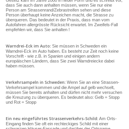
Gesetz kam im Jahre 2000 in neuer Form und es schreibt vor,
dass Sie auch dann anhalten müssen, wenn Sie nur eine
Person am Strassenrand/Zebrastreifen sehen und diese
Person überhaupt keine Anzeichen macht, die Strasse zu
überqueren. Das bedeutet in der Praxis, dass man vom
Autofahren allergrösste Rücksicht erwartet. Im Zweifels-Fall
empfehlen wir, dass Sie anhalten !
Warndrei-Eck im Auto:
Sie müssen in Schweden ein
Warndrei-Eck im Auto haben. Es besteht zur Zeit noch keine
Vorschrift - wie z.B. in Spanien und einigen andern
europäischen Ländern, dass Sie zwei Warndreiecke dabei
haben müssen.
Verkehrsampeln in Schweden:
Wenn Sie an eine Strassen-
Verkehrsampel kommen und die Ampel auf gelb wechselt,
müssen Sie bereits anhalten und dürfen nicht mehr versuchen
die Kreuzung zu überqueren. Es bedeutet also: Gelb = Stopp
und Rot = Stopp
Ein neu eingeführtes Strassenverkehrs-Schild:
Am Orts-
Eingang finden Sie oft ein rechteckiges Schild mit einer
schwarzen Häuser-Fassade und darüber der Ortsname.