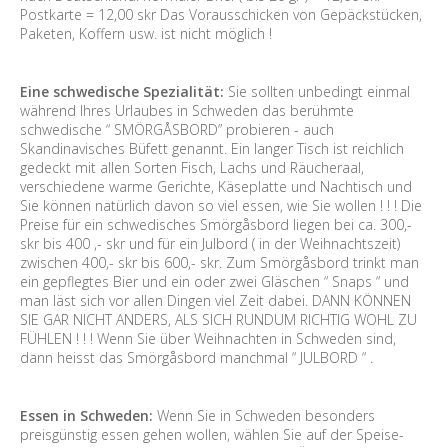
Postkarte = 12,00 skr Das Vorausschicken von Gepäckstücken,
Paketen, Koffern usw. ist nicht möglich !
Eine schwedische Spezialität:
Sie sollten unbedingt einmal
während Ihres Urlaubes in Schweden das berühmte
schwedische “ SMÖRGÅSBORD” probieren - auch
Skandinavisches Büfett genannt. Ein langer Tisch ist reichlich
gedeckt mit allen Sorten Fisch, Lachs und Räucheraal,
verschiedene warme Gerichte, Käseplatte und Nachtisch und
Sie können natürlich davon so viel essen, wie Sie wollen ! ! ! Die
Preise für ein schwedisches Smörgåsbord liegen bei ca. 300,-
skr bis 400 ,- skr und für ein Julbord ( in der Weihnachtszeit)
zwischen 400,- skr bis 600,- skr. Zum Smörgåsbord trinkt man
ein gepflegtes Bier und ein oder zwei Gläschen “ Snaps “ und
man läst sich vor allen Dingen viel Zeit dabei. DANN KÖNNEN
SIE GAR NICHT ANDERS, ALS SICH RUNDUM RICHTIG WOHL ZU
FÜHLEN ! ! ! Wenn Sie über Weihnachten in Schweden sind,
dann heisst das Smörgåsbord manchmal “ JULBORD “ .
Essen in Schweden:
Wenn Sie in Schweden besonders
preisgünstig essen gehen wollen, wählen Sie auf der Speise-