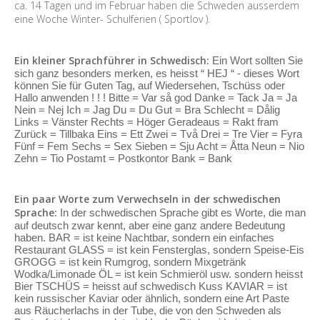
ca. 14 Tagen und im Februar haben die Schweden ausserdem
eine Woche Winter- Schulferien ( Sportlov ).
Ein kleiner Sprachführer in Schwedisch:
Ein Wort sollten Sie
sich ganz besonders merken, es heisst “ HEJ “ - dieses Wort
können Sie für Guten Tag, auf Wiedersehen, Tschüss oder
Hallo anwenden ! ! ! Bitte = Var så god Danke = Tack Ja = Ja
Nein = Nej Ich = Jag Du = Du Gut = Bra Schlecht = Dålig
Links = Vänster Rechts = Höger Geradeaus = Rakt fram
Zurück = Tillbaka Eins = Ett Zwei = Två Drei = Tre Vier = Fyra
Fünf = Fem Sechs = Sex Sieben = Sju Acht = Åtta Neun = Nio
Zehn = Tio Postamt = Postkontor Bank = Bank
Ein paar Worte zum Verwechseln in der schwedischen
Sprache:
In der schwedischen Sprache gibt es Worte, die man
auf deutsch zwar kennt, aber eine ganz andere Bedeutung
haben. BAR = ist keine Nachtbar, sondern ein einfaches
Restaurant GLASS = ist kein Fensterglas, sondern Speise-Eis
GROGG = ist kein Rumgrog, sondern Mixgetränk
Wodka/Limonade ÖL = ist kein Schmieröl usw. sondern heisst
Bier TSCHÜS = heisst auf schwedisch Kuss KAVIAR = ist
kein russischer Kaviar oder ähnlich, sondern eine Art Paste
aus Räucherlachs in der Tube, die von den Schweden als