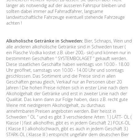
länger als notwendig auf der äusseren Fahrspur bleiben und
sollten dabei immer auf Fahrradfahrer, langsame
landwirtschaftliche Fahrzeuge eventuell stehende Fahrzeuge
achten !
Alkoholische Getränke in Schweden:
Bier, Schnaps, Wein und
alle anderen alkoholische Getränke sind in Schweden teuer (
ein Flasche Vodka kostet z.B. über 200,- skr) und können nur in
bestimmten Geschäften “ SYSTEMBOLAGET “ gekauft werden.
Diese staatlichen Geschäfte haben werktags von 10.00 - 18.00
Uhr geöffnet, samstags von 10.00 - 14.00 Uhr und sonntags
geschlossen. Das Sortiment und die Preise sind in allen
Geschäften genau gleich, Verkauf nur an Personen über 20
Jahren ! Die hohen Preise richten sich in erster Linie nach dem
Alkoholgehalt der Getränke und erst in zweiter Linie nach der
Qualität. Das kann dann zur Folge haben, dass z.B. recht gute
Weine mit niedrigerem Alkoholgehalt, zu durchaus
annehmbaren Preisen angeboten werden. Bier heisst in
Schweden “ ÖL “ und es gibt 3 verschiedene Arten: 1.) LÄTT- ÖL (
Klasse I ) fast alkoholfrei, gibt es in jedem Geschäft 2.) FOLK-ÖL
( Klasse II ) alkoholschwach, gibt es auch in jedem Geschäft 3.)
STARK-ÖL ( Klasse III ) entspricht ungefähr dem deutschen Bier