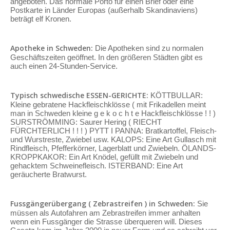
angeboten. Das normale Porto für einen Brief oder eine
Postkarte in Länder Europas (außerhalb Skandinaviens)
beträgt elf Kronen.
Apotheke in Schweden:
Die Apotheken sind zu normalen
Geschäftszeiten geöffnet. In den größeren Städten gibt es
auch einen 24-Stunden-Service.
Typisch schwedische ESSEN-GERICHTE:
KÖTTBULLAR:
Kleine gebratene Hackfleischklösse ( mit Frikadellen meint
man in Schweden kleine g e k o c h t e Hackfleischklösse ! ! )
SURSTRÖMMING: Saurer Hering ( RIECHT
FÜRCHTERLICH ! ! ! ) PYTT I PANNA: Bratkartoffel, Fleisch-
und Wurstreste, Zwiebel usw. KALOPS: Eine Art Gullasch mit
Rindfleisch, Pfefferkörner, Lagerblatt und Zwiebeln. ÖLANDS-
KROPPKAKOR: Ein Art Knödel, gefüllt mit Zwiebeln und
gehacktem Schweinefleisch. ISTERBAND: Eine Art
geräucherte Bratwurst.
Fussgängerübergang ( Zebrastreifen ) in Schweden:
Sie
müssen als Autofahren am Zebrastreifen immer anhalten
wenn ein Fussgänger die Strasse überqueren will. Dieses