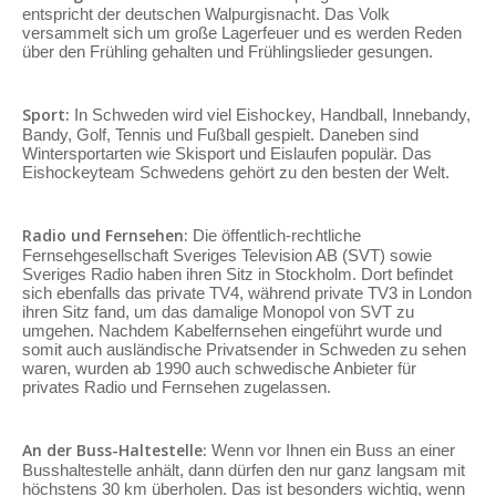
entspricht der deutschen Walpurgisnacht. Das Volk
versammelt sich um große Lagerfeuer und es werden Reden
über den Frühling gehalten und Frühlingslieder gesungen.
Sport:
In Schweden wird viel Eishockey, Handball, Innebandy,
Bandy, Golf, Tennis und Fußball gespielt. Daneben sind
Wintersportarten wie Skisport und Eislaufen populär. Das
Eishockeyteam Schwedens gehört zu den besten der Welt.
Radio und Fernsehen:
Die öffentlich-rechtliche
Fernsehgesellschaft Sveriges Television AB (SVT) sowie
Sveriges Radio haben ihren Sitz in Stockholm. Dort befindet
sich ebenfalls das private TV4, während private TV3 in London
ihren Sitz fand, um das damalige Monopol von SVT zu
umgehen. Nachdem Kabelfernsehen eingeführt wurde und
somit auch ausländische Privatsender in Schweden zu sehen
waren, wurden ab 1990 auch schwedische Anbieter für
privates Radio und Fernsehen zugelassen.
An der Buss-Haltestelle:
Wenn vor Ihnen ein Buss an einer
Busshaltestelle anhält, dann dürfen den nur ganz langsam mit
höchstens 30 km überholen. Das ist besonders wichtig, wenn