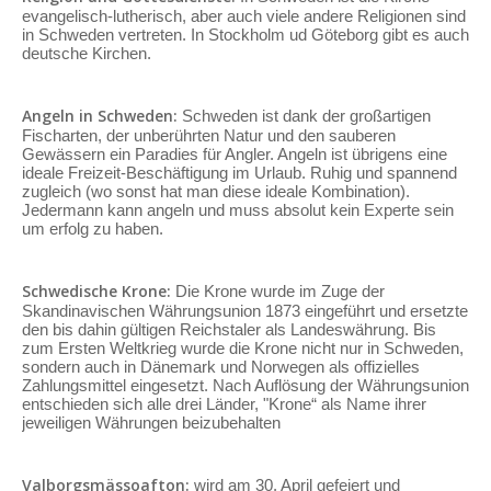
evangelisch-lutherisch, aber auch viele andere Religionen sind
in Schweden vertreten. In Stockholm ud Göteborg gibt es auch
deutsche Kirchen.
Angeln in Schweden:
Schweden ist dank der großartigen
Fischarten, der unberührten Natur und den sauberen
Gewässern ein Paradies für Angler. Angeln ist übrigens eine
ideale Freizeit-Beschäftigung im Urlaub. Ruhig und spannend
zugleich (wo sonst hat man diese ideale Kombination).
Jedermann kann angeln und muss absolut kein Experte sein
um erfolg zu haben.
Schwedische Krone:
Die Krone wurde im Zuge der
Skandinavischen Währungsunion 1873 eingeführt und ersetzte
den bis dahin gültigen Reichstaler als Landeswährung. Bis
zum Ersten Weltkrieg wurde die Krone nicht nur in Schweden,
sondern auch in Dänemark und Norwegen als offizielles
Zahlungsmittel eingesetzt. Nach Auflösung der Währungsunion
entschieden sich alle drei Länder, "Krone“ als Name ihrer
jeweiligen Währungen beizubehalten
Valborgsmässoafton:
wird am 30. April gefeiert und