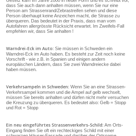
Gesetz kam im Jahre 2000 in neuer Form und es schreibt vor,
dass Sie auch dann anhalten müssen, wenn Sie nur eine
Person am Strassenrand/Zebrastreifen sehen und diese
Person überhaupt keine Anzeichen macht, die Strasse zu
überqueren. Das bedeutet in der Praxis, dass man vom
Autofahren allergrösste Rücksicht erwartet. Im Zweifels-Fall
empfehlen wir, dass Sie anhalten !
Warndrei-Eck im Auto:
Sie müssen in Schweden ein
Warndrei-Eck im Auto haben. Es besteht zur Zeit noch keine
Vorschrift - wie z.B. in Spanien und einigen andern
europäischen Ländern, dass Sie zwei Warndreiecke dabei
haben müssen.
Verkehrsampeln in Schweden:
Wenn Sie an eine Strassen-
Verkehrsampel kommen und die Ampel auf gelb wechselt,
müssen Sie bereits anhalten und dürfen nicht mehr versuchen
die Kreuzung zu überqueren. Es bedeutet also: Gelb = Stopp
und Rot = Stopp
Ein neu eingeführtes Strassenverkehrs-Schild:
Am Orts-
Eingang finden Sie oft ein rechteckiges Schild mit einer
schwarzen Häuser-Fassade und darüber der Ortsname.