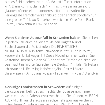
blaues Schild sehen mit der Aufschrift “ Turist-Information 1
km”. Dann kommt da nach 1 km nicht, was man vieleicht
glauben könnte ein besonderes Informationsbüro für
Feriengäste Fremdenverkehrsbüro oder ähnlich sondern nur
eine grosse Tafel, wo Sie sehen, wo sich im Orte Post, Bank,
Polizei, Krankenhaus usw. befinden.
Wenn Sie einen Autounfall in Schweden haben:
Sie sollten
in jedem Fall, auch bei einem kleinen Bagatell- und
Sachschaden die Polizei rufen. Die EINHEITLICHE
NOTRUFNUMMER in ganz Schweden lautet: 112 für Polizei,
Feuerwehr, Unfallwagen ! ! ! Diese Notrufnummer wählen Sie
kostenlos indem Sie den SOS-Knopf am Telefon drücken. ein
paar wichtige Worte: Sprechen Sie Deutsch ? = Talar Ni Tyska ?
Ich brauche Hilfe ! = Jag behöver hjälp ! Arzt = Läkare
Unfallwagen = Ambulans Polizei / Feuerwehr = Polis / Brandkår
4-spurige Landstrassen in Schweden:
Auf einigen
Landstrassen befindet sich rechts der Strasse noch eine
weitere äussere Fahrspur/Ausweichspur. Sie können, MÜSSEN
ABER NICHT, auf die äussere rechte Fahrspur ausweichen um
schnelleren Verkehr vorbei zu lassen. Sie dürfen aber nicht