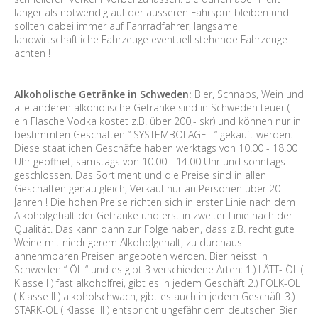
länger als notwendig auf der äusseren Fahrspur bleiben und
sollten dabei immer auf Fahrradfahrer, langsame
landwirtschaftliche Fahrzeuge eventuell stehende Fahrzeuge
achten !
Alkoholische Getränke in Schweden:
Bier, Schnaps, Wein und
alle anderen alkoholische Getränke sind in Schweden teuer (
ein Flasche Vodka kostet z.B. über 200,- skr) und können nur in
bestimmten Geschäften “ SYSTEMBOLAGET “ gekauft werden.
Diese staatlichen Geschäfte haben werktags von 10.00 - 18.00
Uhr geöffnet, samstags von 10.00 - 14.00 Uhr und sonntags
geschlossen. Das Sortiment und die Preise sind in allen
Geschäften genau gleich, Verkauf nur an Personen über 20
Jahren ! Die hohen Preise richten sich in erster Linie nach dem
Alkoholgehalt der Getränke und erst in zweiter Linie nach der
Qualität. Das kann dann zur Folge haben, dass z.B. recht gute
Weine mit niedrigerem Alkoholgehalt, zu durchaus
annehmbaren Preisen angeboten werden. Bier heisst in
Schweden “ ÖL “ und es gibt 3 verschiedene Arten: 1.) LÄTT- ÖL (
Klasse I ) fast alkoholfrei, gibt es in jedem Geschäft 2.) FOLK-ÖL
( Klasse II ) alkoholschwach, gibt es auch in jedem Geschäft 3.)
STARK-ÖL ( Klasse III ) entspricht ungefähr dem deutschen Bier