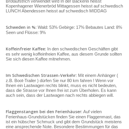
Brotaufstrich verwendet wird In der Bäckerei heisst
Kopenhagener Wienerbröd Mittagessen heisst auf schwedisch
LUNCH Abendessen heisst auf schwedisch MIDDAG
Schweden in %:
Wald: 53% Gebirge: 17% Bebautes Land: 8%
Seen und Flüsse: 9%
Koffeinfreier Kaffee:
In den schwedischen Geschäften gibt
es sehr wenig koffeinfreien Kaffee, aus diesem Grunde sollten
Sie sich diesen Kaffee mitnehmen.
Im Schwedischen Strassen-Verkehr:
Mit einem Anhänger (
z.B. Boot-Trailer ) dürfen Sie nur 80 km fahren ! Wenn vor
Ihnen ein Lastwagen rechts blinkt, muss es nicht bedeuten,
dass die Strasse vor Ihnen frei ist zum Überholen. Es kann
auch sein, dass der Lastwagen nach rechts abbiegen will.
Flaggenstangen bei den Ferienhäuser:
Auf vielen
Ferienhaus-Grundstücken finden Sie einen Flaggenmast, das
ist ein hübscher Schmuck und gibt dem Grundstück meistens
eine ansprechende Note. Besondere Bestimmungen für das