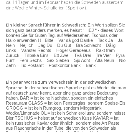
ca. 14 Tagen und im Februar haben die Schweden ausserdem
eine Woche Winter- Schulferien ( Sportlov ).
Ein kleiner Sprachführer in Schwedisch:
Ein Wort sollten Sie
sich ganz besonders merken, es heisst “ HEJ “ - dieses Wort
können Sie für Guten Tag, auf Wiedersehen, Tschüss oder
Hallo anwenden ! ! ! Bitte = Var så god Danke = Tack Ja = Ja
Nein = Nej Ich = Jag Du = Du Gut = Bra Schlecht = Dålig
Links = Vänster Rechts = Höger Geradeaus = Rakt fram
Zurück = Tillbaka Eins = Ett Zwei = Två Drei = Tre Vier = Fyra
Fünf = Fem Sechs = Sex Sieben = Sju Acht = Åtta Neun = Nio
Zehn = Tio Postamt = Postkontor Bank = Bank
Ein paar Worte zum Verwechseln in der schwedischen
Sprache:
In der schwedischen Sprache gibt es Worte, die man
auf deutsch zwar kennt, aber eine ganz andere Bedeutung
haben. BAR = ist keine Nachtbar, sondern ein einfaches
Restaurant GLASS = ist kein Fensterglas, sondern Speise-Eis
GROGG = ist kein Rumgrog, sondern Mixgetränk
Wodka/Limonade ÖL = ist kein Schmieröl usw. sondern heisst
Bier TSCHÜS = heisst auf schwedisch Kuss KAVIAR = ist
kein russischer Kaviar oder ähnlich, sondern eine Art Paste
aus Räucherlachs in der Tube, die von den Schweden als