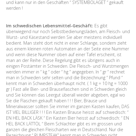
und kann nur in den Geschäften “ SYSTEMBOLAGET “ gekauft
werden !
Im schwedischen Lebensmittel-Geschäft:
Es gibt
überwiegend nur noch Selbstbedienungsläden, am Fleisch- und
Wurst- und Käsestand werden Sie aber meistens individuell
bedient. Man steht dort nicht in einer Schlange, sondern zieht
aus einem kleinen roten Automaten an der Seite eine Nummer
und wenn diese Nummer oben auf einer Tafel erscheint, ist
man an der Reihe. Diese Regelung gibt es übrigens auch in
einigen Postämter in Schweden. Die Fleisch- und Wurstmengen
werden immer in “ kg “ oder “ hg “ angegeben. In “ gr “ rechnet
man in Schweden sehr selten und die Bezeichnung “ Pfund “
kennt man in Schweden überhaupt nicht. ( 1 kg = 10 hg = 1000
gr ) Fast alle Bier- und Brauseflaschen sind in Schweden gleich
und Sie können das Leergut überall wieder abgeben, egal wo
Sie die Flaschen gekauft haben ! ! ! Bier, Brause und
Mineralwasser sollten Sie immer im ganzen Kasten kaufen, DAS
IST VIEL BILLIGER ! ! ! Ein Kasten Brause heisst auf schwedisch: “
EN HEL BACK LÄSK “ Ein Kasten Bier heisst auf schwedisch: “ EN
HEL BACK LÄTTÖL “ Beim Schlachter gibt es im grossen und
ganzen die gleichen Fleischarten wie in Deutschland. Nur die
Bezeichnung “ RUMPSTEAK” kennt man in Schweden nicht.