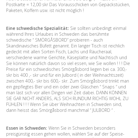
Postkarte = 12,00 skr Das Vorausschicken von Gepäckstücken,
Paketen, Koffern usw. ist nicht möglich !
Eine schwedische Spezialität:
Sie sollten unbedingt einmal
während Ihres Urlaubes in Schweden das berühmte
schwedische “ SMÖRGÅSBORD” probieren - auch
Skandinavisches Büfett genannt. Ein langer Tisch ist reichlich
gedeckt mit allen Sorten Fisch, Lachs und Räucheraal,
verschiedene warme Gerichte, Käseplatte und Nachtisch und
Sie können natürlich davon so viel essen, wie Sie wollen ! ! ! Die
Preise für ein schwedisches Smörgåsbord liegen bei ca. 300,-
skr bis 400 ,- skr und für ein Julbord ( in der Weihnachtszeit)
zwischen 400,- skr bis 600,- skr. Zum Smörgåsbord trinkt man
ein gepflegtes Bier und ein oder zwei Gläschen “ Snaps “ und
man läst sich vor allen Dingen viel Zeit dabei. DANN KÖNNEN
SIE GAR NICHT ANDERS, ALS SICH RUNDUM RICHTIG WOHL ZU
FÜHLEN ! ! ! Wenn Sie über Weihnachten in Schweden sind,
dann heisst das Smörgåsbord manchmal “ JULBORD “ .
Essen in Schweden:
Wenn Sie in Schweden besonders
preisgünstig essen gehen wollen, wählen Sie auf der Speise-