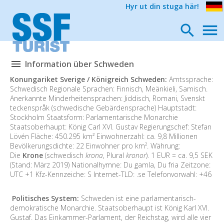
Hyr ut din stuga här!
Information über Schweden
Konungariket Sverige / Königreich Schweden:
Amtssprache:
Schwedisch Regionale Sprachen: Finnisch, Meänkieli, Samisch.
Anerkannte Minderheitensprachen: Jiddisch, Romani, Svenskt
teckenspråk (schwedische Gebärdensprache) Hauptstadt:
Stockholm Staatsform: Parlamentarische Monarchie
Staatsoberhaupt: König Carl XVI. Gustav Regierungschef: Stefan
Lövén Fläche: 450.295 km² Einwohnerzahl: ca. 9,8 Millionen
Bevölkerungsdichte: 22 Einwohner pro km². Währung:
Die
Krone
(schwedisch
krona
, Plural
kronor
). 1 EUR = ca. 9,5 SEK
(Stand: März 2019) Nationalhymne: Du gamla, Du fria Zeitzone:
UTC +1 Kfz-Kennzeiche: S Internet-TLD: .se Telefonvorwahl: +46
Politisches System:
Schweden ist eine parlamentarisch-
demokratische Monarchie. Staatsoberhaupt ist König Karl XVI.
Gustaf. Das Einkammer-Parlament, der Reichstag, wird alle vier