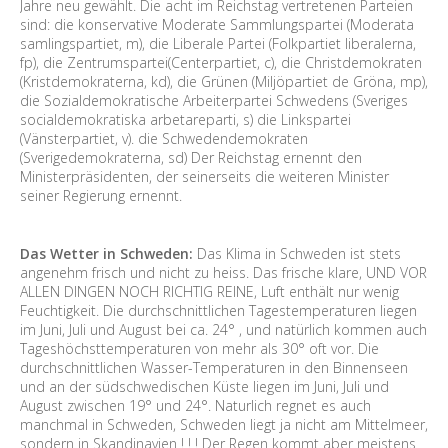
Jahre neu gewählt. Die acht im Reichstag vertretenen Parteien
sind: die konservative Moderate Sammlungspartei (Moderata
samlingspartiet, m), die Liberale Partei (Folkpartiet liberalerna,
fp), die Zentrumspartei(Centerpartiet, c), die Christdemokraten
(Kristdemokraterna, kd), die Grünen (Miljöpartiet de Gröna, mp),
die Sozialdemokratische Arbeiterpartei Schwedens (Sveriges
socialdemokratiska arbetareparti, s) die Linkspartei
(Vänsterpartiet, v). die Schwedendemokraten
(Sverigedemokraterna, sd) Der Reichstag ernennt den
Ministerpräsidenten, der seinerseits die weiteren Minister
seiner Regierung ernennt.
Das Wetter in Schweden:
Das Klima in Schweden ist stets
angenehm frisch und nicht zu heiss. Das frische klare, UND VOR
ALLEN DINGEN NOCH RICHTIG REINE, Luft enthält nur wenig
Feuchtigkeit. Die durchschnittlichen Tagestemperaturen liegen
im Juni, Juli und August bei ca. 24° , und natürlich kommen auch
Tageshöchsttemperaturen von mehr als 30° oft vor. Die
durchschnittlichen Wasser-Temperaturen in den Binnenseen
und an der südschwedischen Küste liegen im Juni, Juli und
August zwischen 19° und 24°. Naturlich regnet es auch
manchmal in Schweden, Schweden liegt ja nicht am Mittelmeer,
sondern in Skandinavien ! ! ! Der Regen kommt aber meistens