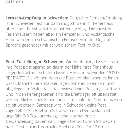
zu fahren.
Fernseh-Empfang in Schweden:
Deutscher Fernseh-Empfang
ist in Schweden fast nur dann möglich wenn Ihr Ferienhaus
über eine z.B. Astra-Satelitenantenne verfügt. Die meisten
Ferienhäusern haben aber ein Fernseher, und Ausländische
Filme werden im schwedischen Fernsehen in der Original-
Sprache gesendet ( mit schwedischem Text im Bild)
Post-Zustellung in Schweden:
Wir empfehlen, dass Sie sich
Ihre Post postlagernd an das in der Nähe Ihres Ferienhaus
liegende Postamt schicken lassen. Heisst in Schweden “POSTE
RESTANTE”. Sie können dann die Post abholen wann es Ihnen
passt. Manche Ferienhäuser liegen ohnehin so einsam und
abgelegen im Wald, dass da sowieso keine Post zugestellt wird.
Und in den Feriengebieten sind die Briefträger oft überlastet,
weil die Mieter eines Ferienhauses im Laufe der Sommersaison
so oft wechseln. Samstag wird in Schweden keine Post
zugestellt ! ! Ein Brief von Schweden nach Deutschland ist
ungefähr 2-3 Tage unterwegs, eine internationale
Geldanweisung dauert ca. 5 Tage. Briefporto von Schweden
nach Deutschland: normaler Brief ( bis 20 gr ) = 12,00 skr