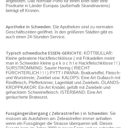
angeboten. Das normale Porto für einen Brief oder eine
Postkarte in Länder Europas (außerhalb Skandinaviens)
beträgt elf Kronen.
Apotheke in Schweden:
Die Apotheken sind zu normalen
Geschäftszeiten geöffnet. In den größeren Städten gibt es
auch einen 24-Stunden-Service.
Typisch schwedische ESSEN-GERICHTE:
KÖTTBULLAR:
Kleine gebratene Hackfleischklösse ( mit Frikadellen meint
man in Schweden kleine g e k o c h t e Hackfleischklösse ! ! )
SURSTRÖMMING: Saurer Hering ( RIECHT
FÜRCHTERLICH ! ! ! ) PYTT I PANNA: Bratkartoffel, Fleisch-
und Wurstreste, Zwiebel usw. KALOPS: Eine Art Gullasch mit
Rindfleisch, Pfefferkörner, Lagerblatt und Zwiebeln. ÖLANDS-
KROPPKAKOR: Ein Art Knödel, gefüllt mit Zwiebeln und
gehacktem Schweinefleisch. ISTERBAND: Eine Art
geräucherte Bratwurst.
Fussgängerübergang ( Zebrastreifen ) in Schweden:
Sie
müssen als Autofahren am Zebrastreifen immer anhalten
wenn ein Fussgänger die Strasse überqueren will. Dieses