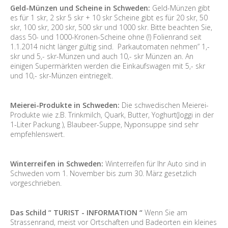
Geld-Münzen und Scheine in Schweden:
Geld-Münzen gibt
es für 1 skr, 2 skr 5 skr + 10 skr Scheine gibt es für 20 skr, 50
skr, 100 skr, 200 skr, 500 skr und 1000 skr. Bitte beachten Sie,
dass 50- und 1000-Kronen-Scheine ohne (!) Folienrand seit
1.1.2014 nicht länger gültig sind. Parkautomaten nehmen” 1,-
skr und 5,- skr-Münzen und auch 10,- skr Münzen an. An
einigen Supermärkten werden die Einkaufswagen mit 5,- skr
und 10,- skr-Münzen eintriegelt.
Meierei-Produkte in Schweden:
Die schwedischen Meierei-
Produkte wie z.B. Trinkmilch, Quark, Butter, Yoghurt(Joggi in der
1-Liter Packung ), Blaubeer-Suppe, Nyponsuppe sind sehr
empfehlenswert.
Winterreifen in Schweden:
Winterreifen für Ihr Auto sind in
Schweden vom 1. November bis zum 30. März gesetzlich
vorgeschrieben.
Das Schild “ TURIST - INFORMATION “
Wenn Sie am
Strassenrand, meist vor Ortschaften und Badeorten ein kleines