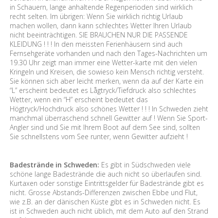
in Schauern, lange anhaltende Regenperioden sind wirklich
recht selten. Im übrigen: Wenn Sie wirklich richtig Urlaub
machen wollen, dann kann schlechtes Wetter Ihren Urlaub
nicht beeinträchtigen. SIE BRAUCHEN NUR DIE PASSENDE
KLEIDUNG ! ! ! In den meissten Ferienhäusern sind auch
Fernsehgeräte vorhanden und nach den Tages-Nachrichten um
19.30 Uhr zeigt man immer eine Wetter-karte mit den vielen
Kringeln und Kreisen, die sowieso kein Mensch richtig versteht.
Sie können sich aber leicht merken, wenn da auf der Karte ein
“L” erscheint bedeutet es Lågtryck/Tiefdruck also schlechtes
Wetter, wenn ein “H” erscheint bedeutet das
Högtryck/Hochdruck also schönes Wetter ! ! ! In Schweden zieht
manchmal überraschend schnell Gewitter auf ! Wenn Sie Sport-
Angler sind und Sie mit Ihrem Boot auf dem See sind, sollten
Sie schnellstens vom See runter, wenn Gewitter aufzieht !
Badestrände in Schweden:
Es gibt in Südschweden viele
schöne lange Badestrände die auch nicht so überlaufen sind.
Kurtaxen oder sonstige Eintrittsgelder für Badestrände gibt es
nicht. Grosse Abstands-Differenzen zwischen Ebbe und Flut,
wie z.B. an der dänischen Küste gibt es in Schweden nicht. Es
ist in Schweden auch nicht üblich, mit dem Auto auf den Strand