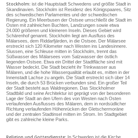
Stockholm:
ist die Hauptstadt Schwedens und größte Stadt in
Skandinavien. Stockholm ist Residenz des Königspaares, Sitz
des schwedischen Parlamentes und der schwedischen
Regierung. Ein Meerbusen der Ostsee umschließt die Stadt im
Osten mit zahlreichen Buchten, Landzungen sowie etwa
24.000 größeren und kleineren Inseln. Dieses Gebiet wird
Schärenhof genannt. Stockholm liegt am Ausfluss des
Mälarsees, dem Riddarfjärden, in die Ostsee. Der Mälarsee
erstreckt sich 120 Kilometer nach Westen ins Landesinnere.
Slussen, eine Schleuse mitten in Stockholm, trennt das
Süßwasser des Mälarsees vom Salzwasser der östlich
liegenden Ostsee. Etwa ein Drittel der Stadtfläche sind mit
Wasser bedeckt. Die Stadt bezieht ihr Trinkwasser aus
Mälaren, und die hohe Wasserqualität erlaubt es, mitten in der
Innenstadt Lachse zu angeln. Die Stadt erstreckt sich über 14
Inseln, die durch 53 Brücken verbunden sind. Ein großer Teil
der Stadt besteht aus Waldregionen. Das Stockholmer
Stadtbild und seine Architektur ist geprägt von der besonderen
Lage der Stadt an den Ufern des von Westen nach Osten
verlaufenden Ausflusses des Mälaren, dem in nordsüdlicher
Richtung verlaufenden Höhenrücken der Gletschermoräne
und der zentralen Stadtinsel mitten im Strom. Im Stadtgebiet
gibt es zahlreiche kleine Parks.
Religion und Gottesdienste:
In Schweden ist die Kirche