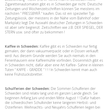
Zigarettenautomaten gibt es in Schweden gar nicht. Deutsche
Zeitungen und Wochenzeitschriften können Sie meistens im
nächsten “ PRESSBYRÅ “ kaufen. Das ist ein spezieller Typ
Zeitungskiosk, der meistens in der Nähe vom Bahnhof oder
Markplatz liegt Die Auswahl deutscher Zeitungen in Schweden
ist aber sehr begrenzt. Zeitschriften wie z.B. DER SPIEGEL, DER
STERN usw. sind öfter zu bekommen !
Kaffee in Schweden:
Kaffee gibt es in Schweden nur fertig
gemalen, der dann vakuumverpackt oder in Dosen verkauft
wird. Aus diesem Grunde werden Sie auch niemals in den
Ferienhäusern eine Kaffeemühle vorfinden. Dosenmilch gibt es
in Schweden nicht, dafür aber eine Art Kaffee- Sahne in kleinen
Tüten “ KAFFE - GRÄDDE “ ! ! ! In Schweden kennt man auch
keine Frühstücksbretter.
Schulferien der Schweden:
Die Sommer-Schulferien der
Schweden sind relativ lang und im ganzen Lande gleich. Sie
beginnen Anfang Juni und enden Mitte August ! ! Dafür haben
die schwedischen Schulkinder keine längeren Herbst- und
Osterferien. Weihnachts- und Neujahrs-Schulferien liegen bei