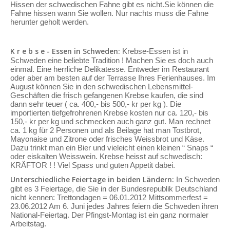
Hissen der schwedischen Fahne gibt es nicht.Sie können die
Fahne hissen wann Sie wollen. Nur nachts muss die Fahne
herunter geholt werden.
K r e b s e - Essen in Schweden:
Krebse-Essen ist in
Schweden eine beliebte Tradition ! Machen Sie es doch auch
einmal. Eine herrliche Delikatesse. Entweder im Restaurant
oder aber am besten auf der Terrasse Ihres Ferienhauses. Im
August können Sie in den schwedischen Lebensmittel-
Geschäften die frisch gefangenen Krebse kaufen, die sind
dann sehr teuer ( ca. 400,- bis 500,- kr per kg ). Die
importierten tiefgefrohrenen Krebse kosten nur ca. 120,- bis
150,- kr per kg und schmecken auch ganz gut. Man rechnet
ca. 1 kg für 2 Personen und als Beilage hat man Tostbrot,
Mayonaise und Zitrone oder frisches Weissbrot und Käse.
Dazu trinkt man ein Bier und vieleicht einen kleinen “ Snaps “
oder eiskalten Weisswein. Krebse heisst auf schwedisch:
KRÄFTOR ! ! Viel Spass und guten Appetit dabei.
Unterschiedliche Feiertage in beiden Ländern:
In Schweden
gibt es 3 Feiertage, die Sie in der Bundesrepublik Deutschland
nicht kennen: Trettondagen = 06.01.2012 Mittsommerfest =
23.06.2012 Am 6. Juni jedes Jahres feiern die Schweden ihren
National-Feiertag. Der Pfingst-Montag ist ein ganz normaler
Arbeitstag.