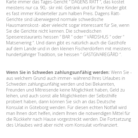
Karte immer das Tages-Gericht “ DAGENS RÄTT “, das kostet
meistens nur ca. 90,- skr inkl. Getränk und für Ihre Kinder gibt
es fast immer Kinderteller zum halben Preis. Dagens Rätt-
Gerichte sind überwiegend normale schwedische
Hausmannskost- aber vieleicht sogar interessant für Sie, wenn
Sie die Gerichte nicht kennen. Die schwedischen
Speiserestaurants heissen “ BAR “ oder “ VÄRDSHUS “ oder “
Matservering “. Und dann gibt es natürlich auch die Gasthöfe
auf dem Lande und in den kleinen Fischerdörfern mit meistens
hundertjähriger Tradition, sie heissen “ GÄSTGIVAREGÅRD “.
Wenn Sie in Schweden zahlungsunfähig werden:
Wenn Sie -
aus welchem Grund auch immer- während Ihres Urlaubes in
Schweden zahlungsunfähig werden und bei Bekannten,
Freunden und Mitreisende keine Möglichkeit haben, Geld zu
leihen, und auch sonst alle Möglichkeiten der Selbsthilfe
probiert haben, dann können Sie sich an das Deutsche
Konsulat in Göteborg wenden. Für diesen echten Notfall wird
man Ihnen dort helfen, indem Ihnen die notwendigen Mittel für
die Rückkehr nach Hause vorgestreckt werden. Die Fortsetzung
des Urlaubes wird aber nicht vom Konsulat vorfinanziert.