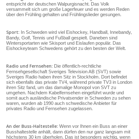
entspricht der deutschen Walpurgisnacht. Das Volk
versammelt sich um große Lagerfeuer und es werden Reden
über den Frühling gehalten und Frühlingslieder gesungen.
Sport:
In Schweden wird viel Eishockey, Handball, Innebandy,
Bandy, Golf, Tennis und Fußball gespielt. Daneben sind
Wintersportarten wie Skisport und Eislaufen populär. Das
Eishockeyteam Schwedens gehört zu den besten der Welt.
Radio und Fernsehen:
Die öffentlich-rechtliche
Fernsehgesellschaft Sveriges Television AB (SVT) sowie
Sveriges Radio haben ihren Sitz in Stockholm. Dort befindet
sich ebenfalls das private TV4, während private TV3 in London
ihren Sitz fand, um das damalige Monopol von SVT zu
umgehen. Nachdem Kabelfernsehen eingeführt wurde und
somit auch ausländische Privatsender in Schweden zu sehen
waren, wurden ab 1990 auch schwedische Anbieter für
privates Radio und Fernsehen zugelassen.
An der Buss-Haltestelle:
Wenn vor Ihnen ein Buss an einer
Busshaltestelle anhält, dann dürfen den nur ganz langsam mit
höchstens 30 km überholen. Das ist besonders wichtig, wenn