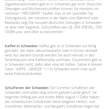
Zigarettenautomaten gibt es in Schweden gar nicht. Deutsche
Zeitungen und Wochenzeitschriften können Sie meistens im
nächsten “ PRESSBYRÅ “ kaufen. Das ist ein spezieller Typ
Zeitungskiosk, der meistens in der Nähe vom Bahnhof oder
Markplatz liegt Die Auswahl deutscher Zeitungen in Schweden
ist aber sehr begrenzt. Zeitschriften wie z.B. DER SPIEGEL, DER
STERN usw. sind öfter zu bekommen !
Kaffee in Schweden:
Kaffee gibt es in Schweden nur fertig
gemalen, der dann vakuumverpackt oder in Dosen verkauft
wird. Aus diesem Grunde werden Sie auch niemals in den
Ferienhäusern eine Kaffeemühle vorfinden. Dosenmilch gibt es
in Schweden nicht, dafür aber eine Art Kaffee- Sahne in kleinen
Tüten “ KAFFE - GRÄDDE “ ! ! ! In Schweden kennt man auch
keine Frühstücksbretter.
Schulferien der Schweden:
Die Sommer-Schulferien der
Schweden sind relativ lang und im ganzen Lande gleich. Sie
beginnen Anfang Juni und enden Mitte August ! ! Dafür haben
die schwedischen Schulkinder keine längeren Herbst- und
Osterferien. Weihnachts- und Neujahrs-Schulferien liegen bei