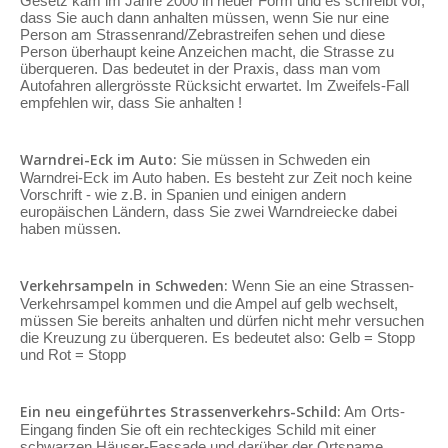
Gesetz kam im Jahre 2000 in neuer Form und es schreibt vor,
dass Sie auch dann anhalten müssen, wenn Sie nur eine
Person am Strassenrand/Zebrastreifen sehen und diese
Person überhaupt keine Anzeichen macht, die Strasse zu
überqueren. Das bedeutet in der Praxis, dass man vom
Autofahren allergrösste Rücksicht erwartet. Im Zweifels-Fall
empfehlen wir, dass Sie anhalten !
Warndrei-Eck im Auto:
Sie müssen in Schweden ein
Warndrei-Eck im Auto haben. Es besteht zur Zeit noch keine
Vorschrift - wie z.B. in Spanien und einigen andern
europäischen Ländern, dass Sie zwei Warndreiecke dabei
haben müssen.
Verkehrsampeln in Schweden:
Wenn Sie an eine Strassen-
Verkehrsampel kommen und die Ampel auf gelb wechselt,
müssen Sie bereits anhalten und dürfen nicht mehr versuchen
die Kreuzung zu überqueren. Es bedeutet also: Gelb = Stopp
und Rot = Stopp
Ein neu eingeführtes Strassenverkehrs-Schild:
Am Orts-
Eingang finden Sie oft ein rechteckiges Schild mit einer
schwarzen Häuser-Fassade und darüber der Ortsname.