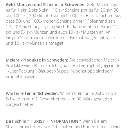
Geld-Münzen und Scheine in Schweden:
Geld-Münzen gibt
es für 1 skr, 2 skr 5 skr + 10 skr Scheine gibt es für 20 skr, 50
skr, 100 skr, 200 skr, 500 skr und 1000 skr. Bitte beachten Sie,
dass 50- und 1000-Kronen-Scheine ohne (!) Folienrand seit
1.1.2014 nicht länger gültig sind. Parkautomaten nehmen” 1,-
skr und 5,- skr-Münzen und auch 10,- skr Münzen an. An
einigen Supermärkten werden die Einkaufswagen mit 5,- skr
und 10,- skr-Münzen eintriegelt.
Meierei-Produkte in Schweden:
Die schwedischen Meierei-
Produkte wie z.B. Trinkmilch, Quark, Butter, Yoghurt(Joggi in der
1-Liter Packung ), Blaubeer-Suppe, Nyponsuppe sind sehr
empfehlenswert.
Winterreifen in Schweden:
Winterreifen für Ihr Auto sind in
Schweden vom 1. November bis zum 30. März gesetzlich
vorgeschrieben.
Das Schild “ TURIST - INFORMATION “
Wenn Sie am
Strassenrand, meist vor Ortschaften und Badeorten ein kleines