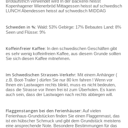
Brotaufstrich verwendet wird In der Bäckerei heisst
Kopenhagener Wienerbröd Mittagessen heisst auf schwedisch
LUNCH Abendessen heisst auf schwedisch MIDDAG
Schweden in %:
Wald: 53% Gebirge: 17% Bebautes Land: 8%
Seen und Flüsse: 9%
Koffeinfreier Kaffee:
In den schwedischen Geschäften gibt
es sehr wenig koffeinfreien Kaffee, aus diesem Grunde sollten
Sie sich diesen Kaffee mitnehmen.
Im Schwedischen Strassen-Verkehr:
Mit einem Anhänger (
z.B. Boot-Trailer ) dürfen Sie nur 80 km fahren ! Wenn vor
Ihnen ein Lastwagen rechts blinkt, muss es nicht bedeuten,
dass die Strasse vor Ihnen frei ist zum Überholen. Es kann
auch sein, dass der Lastwagen nach rechts abbiegen will.
Flaggenstangen bei den Ferienhäuser:
Auf vielen
Ferienhaus-Grundstücken finden Sie einen Flaggenmast, das
ist ein hübscher Schmuck und gibt dem Grundstück meistens
eine ansprechende Note. Besondere Bestimmungen für das