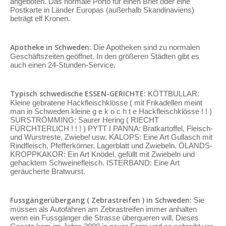
angeboten. Das normale Porto für einen Brief oder eine
Postkarte in Länder Europas (außerhalb Skandinaviens)
beträgt elf Kronen.
Apotheke in Schweden:
Die Apotheken sind zu normalen
Geschäftszeiten geöffnet. In den größeren Städten gibt es
auch einen 24-Stunden-Service.
Typisch schwedische ESSEN-GERICHTE:
KÖTTBULLAR:
Kleine gebratene Hackfleischklösse ( mit Frikadellen meint
man in Schweden kleine g e k o c h t e Hackfleischklösse ! ! )
SURSTRÖMMING: Saurer Hering ( RIECHT
FÜRCHTERLICH ! ! ! ) PYTT I PANNA: Bratkartoffel, Fleisch-
und Wurstreste, Zwiebel usw. KALOPS: Eine Art Gullasch mit
Rindfleisch, Pfefferkörner, Lagerblatt und Zwiebeln. ÖLANDS-
KROPPKAKOR: Ein Art Knödel, gefüllt mit Zwiebeln und
gehacktem Schweinefleisch. ISTERBAND: Eine Art
geräucherte Bratwurst.
Fussgängerübergang ( Zebrastreifen ) in Schweden:
Sie
müssen als Autofahren am Zebrastreifen immer anhalten
wenn ein Fussgänger die Strasse überqueren will. Dieses