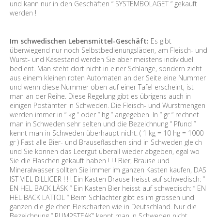
und kann nur in den Geschäften “ SYSTEMBOLAGET “ gekauft
werden !
Im schwedischen Lebensmittel-Geschäft:
Es gibt
überwiegend nur noch Selbstbedienungsläden, am Fleisch- und
Wurst- und Käsestand werden Sie aber meistens individuell
bedient. Man steht dort nicht in einer Schlange, sondern zieht
aus einem kleinen roten Automaten an der Seite eine Nummer
und wenn diese Nummer oben auf einer Tafel erscheint, ist
man an der Reihe. Diese Regelung gibt es übrigens auch in
einigen Postämter in Schweden. Die Fleisch- und Wurstmengen
werden immer in “ kg “ oder “ hg “ angegeben. In “ gr “ rechnet
man in Schweden sehr selten und die Bezeichnung “ Pfund “
kennt man in Schweden überhaupt nicht. ( 1 kg = 10 hg = 1000
gr ) Fast alle Bier- und Brauseflaschen sind in Schweden gleich
und Sie können das Leergut überall wieder abgeben, egal wo
Sie die Flaschen gekauft haben ! ! ! Bier, Brause und
Mineralwasser sollten Sie immer im ganzen Kasten kaufen, DAS
IST VIEL BILLIGER ! ! ! Ein Kasten Brause heisst auf schwedisch: “
EN HEL BACK LÄSK “ Ein Kasten Bier heisst auf schwedisch: “ EN
HEL BACK LÄTTÖL “ Beim Schlachter gibt es im grossen und
ganzen die gleichen Fleischarten wie in Deutschland. Nur die
Bezeichnung “ RUMPSTEAK” kennt man in Schweden nicht.