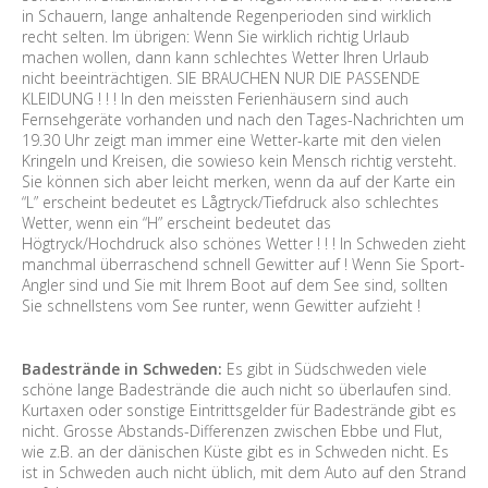
in Schauern, lange anhaltende Regenperioden sind wirklich
recht selten. Im übrigen: Wenn Sie wirklich richtig Urlaub
machen wollen, dann kann schlechtes Wetter Ihren Urlaub
nicht beeinträchtigen. SIE BRAUCHEN NUR DIE PASSENDE
KLEIDUNG ! ! ! In den meissten Ferienhäusern sind auch
Fernsehgeräte vorhanden und nach den Tages-Nachrichten um
19.30 Uhr zeigt man immer eine Wetter-karte mit den vielen
Kringeln und Kreisen, die sowieso kein Mensch richtig versteht.
Sie können sich aber leicht merken, wenn da auf der Karte ein
“L” erscheint bedeutet es Lågtryck/Tiefdruck also schlechtes
Wetter, wenn ein “H” erscheint bedeutet das
Högtryck/Hochdruck also schönes Wetter ! ! ! In Schweden zieht
manchmal überraschend schnell Gewitter auf ! Wenn Sie Sport-
Angler sind und Sie mit Ihrem Boot auf dem See sind, sollten
Sie schnellstens vom See runter, wenn Gewitter aufzieht !
Badestrände in Schweden:
Es gibt in Südschweden viele
schöne lange Badestrände die auch nicht so überlaufen sind.
Kurtaxen oder sonstige Eintrittsgelder für Badestrände gibt es
nicht. Grosse Abstands-Differenzen zwischen Ebbe und Flut,
wie z.B. an der dänischen Küste gibt es in Schweden nicht. Es
ist in Schweden auch nicht üblich, mit dem Auto auf den Strand