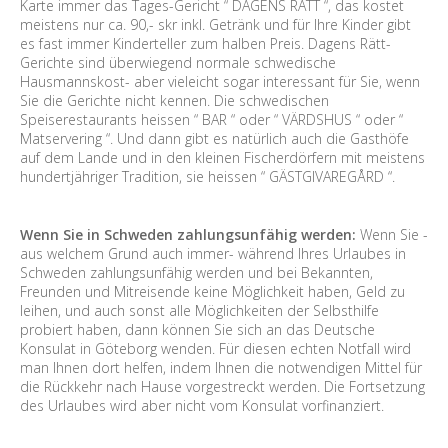
Karte immer das Tages-Gericht “ DAGENS RÄTT “, das kostet
meistens nur ca. 90,- skr inkl. Getränk und für Ihre Kinder gibt
es fast immer Kinderteller zum halben Preis. Dagens Rätt-
Gerichte sind überwiegend normale schwedische
Hausmannskost- aber vieleicht sogar interessant für Sie, wenn
Sie die Gerichte nicht kennen. Die schwedischen
Speiserestaurants heissen “ BAR “ oder “ VÄRDSHUS “ oder “
Matservering “. Und dann gibt es natürlich auch die Gasthöfe
auf dem Lande und in den kleinen Fischerdörfern mit meistens
hundertjähriger Tradition, sie heissen “ GÄSTGIVAREGÅRD “.
Wenn Sie in Schweden zahlungsunfähig werden:
Wenn Sie -
aus welchem Grund auch immer- während Ihres Urlaubes in
Schweden zahlungsunfähig werden und bei Bekannten,
Freunden und Mitreisende keine Möglichkeit haben, Geld zu
leihen, und auch sonst alle Möglichkeiten der Selbsthilfe
probiert haben, dann können Sie sich an das Deutsche
Konsulat in Göteborg wenden. Für diesen echten Notfall wird
man Ihnen dort helfen, indem Ihnen die notwendigen Mittel für
die Rückkehr nach Hause vorgestreckt werden. Die Fortsetzung
des Urlaubes wird aber nicht vom Konsulat vorfinanziert.