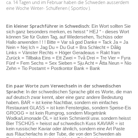
ca. 14 Tagen und im Februar haben die Schweden ausserdem
eine Woche Winter- Schulferien ( Sportlov ).
Ein kleiner Sprachführer in Schwedisch:
Ein Wort sollten Sie
sich ganz besonders merken, es heisst “ HEJ “ - dieses Wort
können Sie für Guten Tag, auf Wiedersehen, Tschüss oder
Hallo anwenden ! ! ! Bitte = Var så god Danke = Tack Ja = Ja
Nein = Nej Ich = Jag Du = Du Gut = Bra Schlecht = Dålig
Links = Vänster Rechts = Höger Geradeaus = Rakt fram
Zurück = Tillbaka Eins = Ett Zwei = Två Drei = Tre Vier = Fyra
Fünf = Fem Sechs = Sex Sieben = Sju Acht = Åtta Neun = Nio
Zehn = Tio Postamt = Postkontor Bank = Bank
Ein paar Worte zum Verwechseln in der schwedischen
Sprache:
In der schwedischen Sprache gibt es Worte, die man
auf deutsch zwar kennt, aber eine ganz andere Bedeutung
haben. BAR = ist keine Nachtbar, sondern ein einfaches
Restaurant GLASS = ist kein Fensterglas, sondern Speise-Eis
GROGG = ist kein Rumgrog, sondern Mixgetränk
Wodka/Limonade ÖL = ist kein Schmieröl usw. sondern heisst
Bier TSCHÜS = heisst auf schwedisch Kuss KAVIAR = ist
kein russischer Kaviar oder ähnlich, sondern eine Art Paste
aus Räucherlachs in der Tube, die von den Schweden als