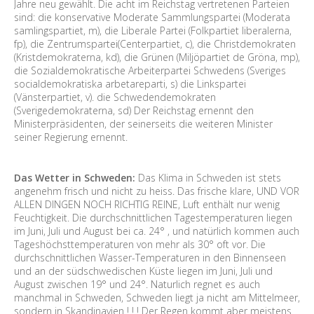
Jahre neu gewählt. Die acht im Reichstag vertretenen Parteien
sind: die konservative Moderate Sammlungspartei (Moderata
samlingspartiet, m), die Liberale Partei (Folkpartiet liberalerna,
fp), die Zentrumspartei(Centerpartiet, c), die Christdemokraten
(Kristdemokraterna, kd), die Grünen (Miljöpartiet de Gröna, mp),
die Sozialdemokratische Arbeiterpartei Schwedens (Sveriges
socialdemokratiska arbetareparti, s) die Linkspartei
(Vänsterpartiet, v). die Schwedendemokraten
(Sverigedemokraterna, sd) Der Reichstag ernennt den
Ministerpräsidenten, der seinerseits die weiteren Minister
seiner Regierung ernennt.
Das Wetter in Schweden:
Das Klima in Schweden ist stets
angenehm frisch und nicht zu heiss. Das frische klare, UND VOR
ALLEN DINGEN NOCH RICHTIG REINE, Luft enthält nur wenig
Feuchtigkeit. Die durchschnittlichen Tagestemperaturen liegen
im Juni, Juli und August bei ca. 24° , und natürlich kommen auch
Tageshöchsttemperaturen von mehr als 30° oft vor. Die
durchschnittlichen Wasser-Temperaturen in den Binnenseen
und an der südschwedischen Küste liegen im Juni, Juli und
August zwischen 19° und 24°. Naturlich regnet es auch
manchmal in Schweden, Schweden liegt ja nicht am Mittelmeer,
sondern in Skandinavien ! ! ! Der Regen kommt aber meistens