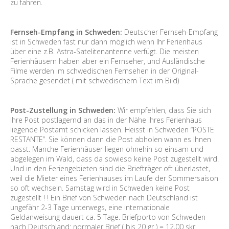
zu fahren.
Fernseh-Empfang in Schweden:
Deutscher Fernseh-Empfang
ist in Schweden fast nur dann möglich wenn Ihr Ferienhaus
über eine z.B. Astra-Satelitenantenne verfügt. Die meisten
Ferienhäusern haben aber ein Fernseher, und Ausländische
Filme werden im schwedischen Fernsehen in der Original-
Sprache gesendet ( mit schwedischem Text im Bild)
Post-Zustellung in Schweden:
Wir empfehlen, dass Sie sich
Ihre Post postlagernd an das in der Nähe Ihres Ferienhaus
liegende Postamt schicken lassen. Heisst in Schweden “POSTE
RESTANTE”. Sie können dann die Post abholen wann es Ihnen
passt. Manche Ferienhäuser liegen ohnehin so einsam und
abgelegen im Wald, dass da sowieso keine Post zugestellt wird.
Und in den Feriengebieten sind die Briefträger oft überlastet,
weil die Mieter eines Ferienhauses im Laufe der Sommersaison
so oft wechseln. Samstag wird in Schweden keine Post
zugestellt ! ! Ein Brief von Schweden nach Deutschland ist
ungefähr 2-3 Tage unterwegs, eine internationale
Geldanweisung dauert ca. 5 Tage. Briefporto von Schweden
nach Deutschland: normaler Brief ( bis 20 gr ) = 12,00 skr