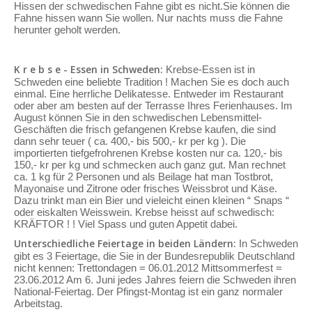
Hissen der schwedischen Fahne gibt es nicht.Sie können die
Fahne hissen wann Sie wollen. Nur nachts muss die Fahne
herunter geholt werden.
K r e b s e - Essen in Schweden:
Krebse-Essen ist in
Schweden eine beliebte Tradition ! Machen Sie es doch auch
einmal. Eine herrliche Delikatesse. Entweder im Restaurant
oder aber am besten auf der Terrasse Ihres Ferienhauses. Im
August können Sie in den schwedischen Lebensmittel-
Geschäften die frisch gefangenen Krebse kaufen, die sind
dann sehr teuer ( ca. 400,- bis 500,- kr per kg ). Die
importierten tiefgefrohrenen Krebse kosten nur ca. 120,- bis
150,- kr per kg und schmecken auch ganz gut. Man rechnet
ca. 1 kg für 2 Personen und als Beilage hat man Tostbrot,
Mayonaise und Zitrone oder frisches Weissbrot und Käse.
Dazu trinkt man ein Bier und vieleicht einen kleinen “ Snaps “
oder eiskalten Weisswein. Krebse heisst auf schwedisch:
KRÄFTOR ! ! Viel Spass und guten Appetit dabei.
Unterschiedliche Feiertage in beiden Ländern:
In Schweden
gibt es 3 Feiertage, die Sie in der Bundesrepublik Deutschland
nicht kennen: Trettondagen = 06.01.2012 Mittsommerfest =
23.06.2012 Am 6. Juni jedes Jahres feiern die Schweden ihren
National-Feiertag. Der Pfingst-Montag ist ein ganz normaler
Arbeitstag.