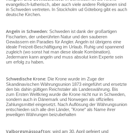
evangelisch-lutherisch, aber auch viele andere Religionen sind
in Schweden vertreten. In Stockholm ud Göteborg gibt es auch
deutsche Kirchen.
Angeln in Schweden:
Schweden ist dank der großartigen
Fischarten, der unberührten Natur und den sauberen
Gewässern ein Paradies für Angler. Angeln ist übrigens eine
ideale Freizeit-Beschäftigung im Urlaub. Ruhig und spannend
zugleich (wo sonst hat man diese ideale Kombination).
Jedermann kann angeln und muss absolut kein Experte sein
um erfolg zu haben.
Schwedische Krone:
Die Krone wurde im Zuge der
Skandinavischen Währungsunion 1873 eingeführt und ersetzte
den bis dahin gültigen Reichstaler als Landeswährung. Bis
zum Ersten Weltkrieg wurde die Krone nicht nur in Schweden,
sondern auch in Dänemark und Norwegen als offizielles
Zahlungsmittel eingesetzt. Nach Auflösung der Währungsunion
entschieden sich alle drei Länder, "Krone“ als Name ihrer
jeweiligen Währungen beizubehalten
Valborgsmässoafton:
wird am 30. April gefeiert und