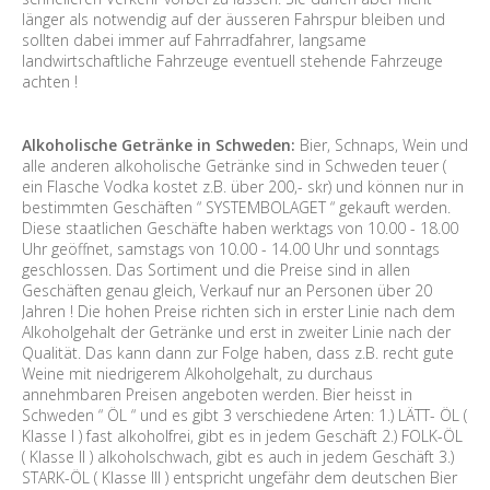
länger als notwendig auf der äusseren Fahrspur bleiben und
sollten dabei immer auf Fahrradfahrer, langsame
landwirtschaftliche Fahrzeuge eventuell stehende Fahrzeuge
achten !
Alkoholische Getränke in Schweden:
Bier, Schnaps, Wein und
alle anderen alkoholische Getränke sind in Schweden teuer (
ein Flasche Vodka kostet z.B. über 200,- skr) und können nur in
bestimmten Geschäften “ SYSTEMBOLAGET “ gekauft werden.
Diese staatlichen Geschäfte haben werktags von 10.00 - 18.00
Uhr geöffnet, samstags von 10.00 - 14.00 Uhr und sonntags
geschlossen. Das Sortiment und die Preise sind in allen
Geschäften genau gleich, Verkauf nur an Personen über 20
Jahren ! Die hohen Preise richten sich in erster Linie nach dem
Alkoholgehalt der Getränke und erst in zweiter Linie nach der
Qualität. Das kann dann zur Folge haben, dass z.B. recht gute
Weine mit niedrigerem Alkoholgehalt, zu durchaus
annehmbaren Preisen angeboten werden. Bier heisst in
Schweden “ ÖL “ und es gibt 3 verschiedene Arten: 1.) LÄTT- ÖL (
Klasse I ) fast alkoholfrei, gibt es in jedem Geschäft 2.) FOLK-ÖL
( Klasse II ) alkoholschwach, gibt es auch in jedem Geschäft 3.)
STARK-ÖL ( Klasse III ) entspricht ungefähr dem deutschen Bier