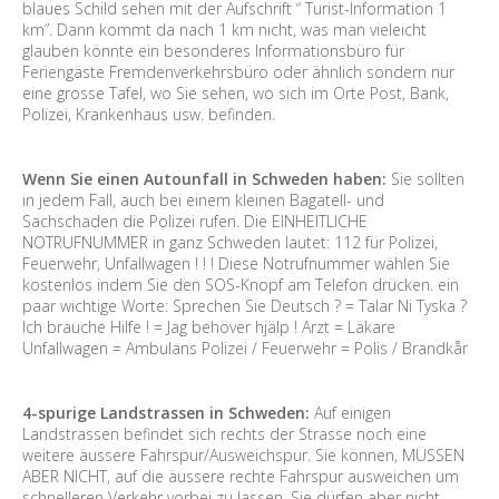
blaues Schild sehen mit der Aufschrift “ Turist-Information 1
km”. Dann kommt da nach 1 km nicht, was man vieleicht
glauben könnte ein besonderes Informationsbüro für
Feriengäste Fremdenverkehrsbüro oder ähnlich sondern nur
eine grosse Tafel, wo Sie sehen, wo sich im Orte Post, Bank,
Polizei, Krankenhaus usw. befinden.
Wenn Sie einen Autounfall in Schweden haben:
Sie sollten
in jedem Fall, auch bei einem kleinen Bagatell- und
Sachschaden die Polizei rufen. Die EINHEITLICHE
NOTRUFNUMMER in ganz Schweden lautet: 112 für Polizei,
Feuerwehr, Unfallwagen ! ! ! Diese Notrufnummer wählen Sie
kostenlos indem Sie den SOS-Knopf am Telefon drücken. ein
paar wichtige Worte: Sprechen Sie Deutsch ? = Talar Ni Tyska ?
Ich brauche Hilfe ! = Jag behöver hjälp ! Arzt = Läkare
Unfallwagen = Ambulans Polizei / Feuerwehr = Polis / Brandkår
4-spurige Landstrassen in Schweden:
Auf einigen
Landstrassen befindet sich rechts der Strasse noch eine
weitere äussere Fahrspur/Ausweichspur. Sie können, MÜSSEN
ABER NICHT, auf die äussere rechte Fahrspur ausweichen um
schnelleren Verkehr vorbei zu lassen. Sie dürfen aber nicht