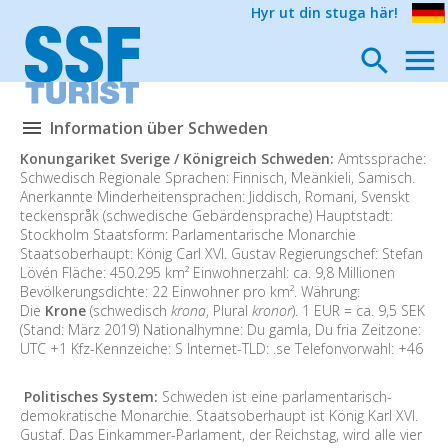
Hyr ut din stuga här!
Information über Schweden
Konungariket Sverige / Königreich Schweden:
Amtssprache:
Schwedisch Regionale Sprachen: Finnisch, Meänkieli, Samisch.
Anerkannte Minderheitensprachen: Jiddisch, Romani, Svenskt
teckenspråk (schwedische Gebärdensprache) Hauptstadt:
Stockholm Staatsform: Parlamentarische Monarchie
Staatsoberhaupt: König Carl XVI. Gustav Regierungschef: Stefan
Lövén Fläche: 450.295 km² Einwohnerzahl: ca. 9,8 Millionen
Bevölkerungsdichte: 22 Einwohner pro km². Währung:
Die
Krone
(schwedisch
krona
, Plural
kronor
). 1 EUR = ca. 9,5 SEK
(Stand: März 2019) Nationalhymne: Du gamla, Du fria Zeitzone:
UTC +1 Kfz-Kennzeiche: S Internet-TLD: .se Telefonvorwahl: +46
Politisches System:
Schweden ist eine parlamentarisch-
demokratische Monarchie. Staatsoberhaupt ist König Karl XVI.
Gustaf. Das Einkammer-Parlament, der Reichstag, wird alle vier