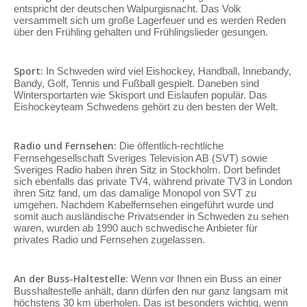
entspricht der deutschen Walpurgisnacht. Das Volk
versammelt sich um große Lagerfeuer und es werden Reden
über den Frühling gehalten und Frühlingslieder gesungen.
Sport:
In Schweden wird viel Eishockey, Handball, Innebandy,
Bandy, Golf, Tennis und Fußball gespielt. Daneben sind
Wintersportarten wie Skisport und Eislaufen populär. Das
Eishockeyteam Schwedens gehört zu den besten der Welt.
Radio und Fernsehen:
Die öffentlich-rechtliche
Fernsehgesellschaft Sveriges Television AB (SVT) sowie
Sveriges Radio haben ihren Sitz in Stockholm. Dort befindet
sich ebenfalls das private TV4, während private TV3 in London
ihren Sitz fand, um das damalige Monopol von SVT zu
umgehen. Nachdem Kabelfernsehen eingeführt wurde und
somit auch ausländische Privatsender in Schweden zu sehen
waren, wurden ab 1990 auch schwedische Anbieter für
privates Radio und Fernsehen zugelassen.
An der Buss-Haltestelle:
Wenn vor Ihnen ein Buss an einer
Busshaltestelle anhält, dann dürfen den nur ganz langsam mit
höchstens 30 km überholen. Das ist besonders wichtig, wenn