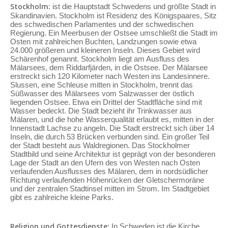
Stockholm:
ist die Hauptstadt Schwedens und größte Stadt in
Skandinavien. Stockholm ist Residenz des Königspaares, Sitz
des schwedischen Parlamentes und der schwedischen
Regierung. Ein Meerbusen der Ostsee umschließt die Stadt im
Osten mit zahlreichen Buchten, Landzungen sowie etwa
24.000 größeren und kleineren Inseln. Dieses Gebiet wird
Schärenhof genannt. Stockholm liegt am Ausfluss des
Mälarsees, dem Riddarfjärden, in die Ostsee. Der Mälarsee
erstreckt sich 120 Kilometer nach Westen ins Landesinnere.
Slussen, eine Schleuse mitten in Stockholm, trennt das
Süßwasser des Mälarsees vom Salzwasser der östlich
liegenden Ostsee. Etwa ein Drittel der Stadtfläche sind mit
Wasser bedeckt. Die Stadt bezieht ihr Trinkwasser aus
Mälaren, und die hohe Wasserqualität erlaubt es, mitten in der
Innenstadt Lachse zu angeln. Die Stadt erstreckt sich über 14
Inseln, die durch 53 Brücken verbunden sind. Ein großer Teil
der Stadt besteht aus Waldregionen. Das Stockholmer
Stadtbild und seine Architektur ist geprägt von der besonderen
Lage der Stadt an den Ufern des von Westen nach Osten
verlaufenden Ausflusses des Mälaren, dem in nordsüdlicher
Richtung verlaufenden Höhenrücken der Gletschermoräne
und der zentralen Stadtinsel mitten im Strom. Im Stadtgebiet
gibt es zahlreiche kleine Parks.
Religion und Gottesdienste:
In Schweden ist die Kirche