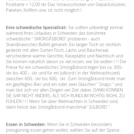
Postkarte = 12,00 skr Das Vorausschicken von Gepäckstücken,
Paketen, Koffern usw. ist nicht möglich !
Eine schwedische Spezialität:
Sie sollten unbedingt einmal
während Ihres Urlaubes in Schweden das berühmte
schwedische “ SMÖRGÅSBORD” probieren - auch
Skandinavisches Büfett genannt. Ein langer Tisch ist reichlich
gedeckt mit allen Sorten Fisch, Lachs und Räucheraal,
verschiedene warme Gerichte, Käseplatte und Nachtisch und
Sie können natürlich davon so viel essen, wie Sie wollen ! ! ! Die
Preise für ein schwedisches Smörgåsbord liegen bei ca. 300,-
skr bis 400 ,- skr und für ein Julbord ( in der Weihnachtszeit)
zwischen 400,- skr bis 600,- skr. Zum Smörgåsbord trinkt man
ein gepflegtes Bier und ein oder zwei Gläschen “ Snaps “ und
man läst sich vor allen Dingen viel Zeit dabei. DANN KÖNNEN
SIE GAR NICHT ANDERS, ALS SICH RUNDUM RICHTIG WOHL ZU
FÜHLEN ! ! ! Wenn Sie über Weihnachten in Schweden sind,
dann heisst das Smörgåsbord manchmal “ JULBORD “ .
Essen in Schweden:
Wenn Sie in Schweden besonders
preisgünstig essen gehen wollen, wählen Sie auf der Speise-