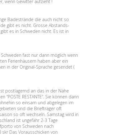
r, wenn Gewitter aufzieht !
nge Badestrände die auch nicht so
nde gibt es nicht. Grosse Abstands-
ibt es in Schweden nicht. Es ist in
.
n Schweden fast nur dann möglich wenn
isten Ferienhäusern haben aber ein
n in der Original-Sprache gesendet (
ost postlagernd an das in der Nähe
eden “POSTE RESTANTE”. Sie können dann
 ohnehin so einsam und abgelegen im
ebieten sind die Briefträger oft
saison so oft wechseln. Samstag wird in
schland ist ungefähr 2-3 Tage
iefporto von Schweden nach
,00 skr Das Vorausschicken von