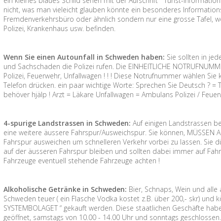
ein kleines blaues Schild sehen mit der Aufschrift “ Turist-Informa
nicht, was man vieleicht glauben könnte ein besonderes Information
Fremdenverkehrsbüro oder ähnlich sondern nur eine grosse Tafel, wo
Polizei, Krankenhaus usw. befinden.
Wenn Sie einen Autounfall in Schweden haben:
Sie sollten in jed
und Sachschaden die Polizei rufen. Die EINHEITLICHE NOTRUFNUMMER
Polizei, Feuerwehr, Unfallwagen ! ! ! Diese Notrufnummer wählen S
Telefon drücken. ein paar wichtige Worte: Sprechen Sie Deutsch ? = Tal
behöver hjälp ! Arzt = Läkare Unfallwagen = Ambulans Polizei / Feue
4-spurige Landstrassen in Schweden:
Auf einigen Landstrassen be
eine weitere äussere Fahrspur/Ausweichspur. Sie können, MÜSSEN A
Fahrspur ausweichen um schnelleren Verkehr vorbei zu lassen. Sie dü
auf der äusseren Fahrspur bleiben und sollten dabei immer auf Fahr
Fahrzeuge eventuell stehende Fahrzeuge achten !
Alkoholische Getränke in Schweden:
Bier, Schnaps, Wein und alle
Schweden teuer ( ein Flasche Vodka kostet z.B. über 200,- skr) und
SYSTEMBOLAGET “ gekauft werden. Diese staatlichen Geschäfte habe
geöffnet, samstags von 10.00 - 14.00 Uhr und sonntags geschlossen.