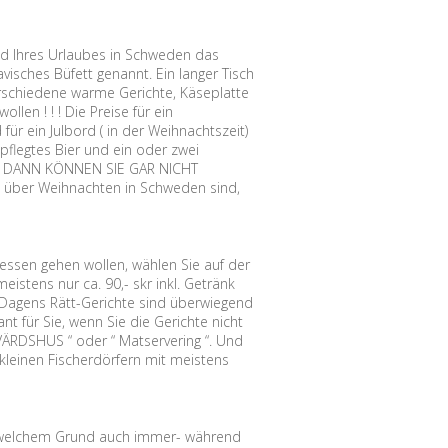
nd Ihres Urlaubes in Schweden das
ches Büfett genannt. Ein langer Tisch
verschiedene warme Gerichte, Käseplatte
len ! ! ! Die Preise für ein
für ein Julbord ( in der Weihnachtszeit)
pflegtes Bier und ein oder zwei
bei. DANN KÖNNEN SIE GAR NICHT
über Weihnachten in Schweden sind,
ssen gehen wollen, wählen Sie auf der
istens nur ca. 90,- skr inkl. Getränk
s. Dagens Rätt-Gerichte sind überwiegend
 für Sie, wenn Sie die Gerichte nicht
VÄRDSHUS “ oder “ Matservering “. Und
kleinen Fischerdörfern mit meistens
welchem Grund auch immer- während