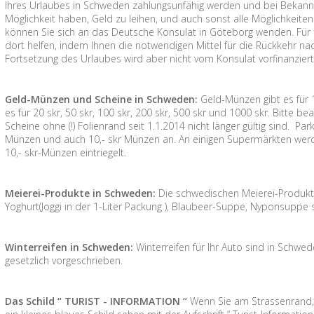
Ihres Urlaubes in Schweden zahlungsunfähig werden und bei Bekann
Möglichkeit haben, Geld zu leihen, und auch sonst alle Möglichkeiten
können Sie sich an das Deutsche Konsulat in Göteborg wenden. Für 
dort helfen, indem Ihnen die notwendigen Mittel für die Rückkehr n
Fortsetzung des Urlaubes wird aber nicht vom Konsulat vorfinanziert
Geld-Münzen und Scheine in Schweden:
Geld-Münzen gibt es für 1 
es für 20 skr, 50 skr, 100 skr, 200 skr, 500 skr und 1000 skr. Bitte 
Scheine ohne (!) Folienrand seit 1.1.2014 nicht länger gültig sind. P
Münzen und auch 10,- skr Münzen an. An einigen Supermärkten werd
10,- skr-Münzen eintriegelt.
Meierei-Produkte in Schweden:
Die schwedischen Meierei-Produkte 
Yoghurt(Joggi in der 1-Liter Packung ), Blaubeer-Suppe, Nyponsuppe
Winterreifen in Schweden:
Winterreifen für Ihr Auto sind in Schw
gesetzlich vorgeschrieben.
Das Schild “ TURIST - INFORMATION “
Wenn Sie am Strassenrand,