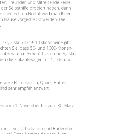
ten, Freunden und Mitreisende keine
 der Selbsthilfe probiert haben, dann
diesen echten Notfall wird man Ihnen
ach Hause vorgestreckt werden. Die
.
skr, 2 skr 5 skr + 10 skr Scheine gibt
beachten Sie, dass 50- und 1000-Kronen-
arkautomaten nehmen” 1,- skr und 5,- skr-
en die Einkaufswagen mit 5,- skr und
wie z.B. Trinkmilch, Quark, Butter,
 sind sehr empfehlenswert.
eden vom 1. November bis zum 30. März
 meist vor Ortschaften und Badeorten