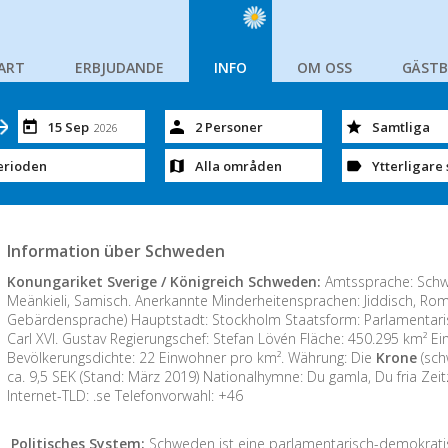
ART
ERBJUDANDE
INFO
OM OSS
GÄST
15 Sep
2 Personer
Samtliga
2026
erioden
Alla områden
Ytterligare 
Information über Schweden
Konungariket Sverige / Königreich Schweden:
Amtssprache: Schwe
Meänkieli, Samisch. Anerkannte Minderheitensprachen: Jiddisch, Ro
Gebärdensprache) Hauptstadt: Stockholm Staatsform: Parlamentari
Carl XVI. Gustav Regierungschef: Stefan Lövén Fläche: 450.295 km² Ein
Bevölkerungsdichte: 22 Einwohner pro km². Währung: Die
Krone
(sch
ca. 9,5 SEK (Stand: März 2019) Nationalhymne: Du gamla, Du fria Zei
Internet-TLD: .se Telefonvorwahl: +46
Politisches System:
Schweden ist eine parlamentarisch-demokrati