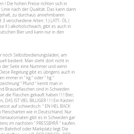
n ! Die hohen Preise richten sich in
r Linie nach der Qualität. Das kann dann
olgehalt, zu durchaus annehmbaren
 3 verschiedene Arten: 1.) LÄTT- ÖL (
sse II ) alkoholschwach, gibt es auch in
eutschen Bier und kann nur in den
r noch Selbstbedienungsläden, am
ell bedient. Man steht dort nicht in
an der Seite eine Nummer und wenn
Diese Regelung gibt es übrigens auch in
 immer in “ kg “ oder “ hg “
zeichnung “ Pfund “ kennt man in
 und Brauseflaschen sind in Schweden
 die Flaschen gekauft haben ! ! ! Bier,
DAS IST VIEL BILLIGER ! ! ! Ein Kasten
heisst auf schwedisch: “ EN HEL BACK
 Fleischarten wie in Deutschland. Nur
ttenautomaten gibt es in Schweden gar
tens im nächsten “ PRESSBYRÅ “ kaufen.
vom Bahnhof oder Markplatz liegt Die