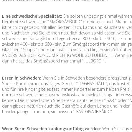
Eine schwedische Spezialität:
Sie sollten unbedingt einmal währe
berühmte schwedische “ SMÖRGÅSBORD” probieren - auch Skandinavis
ist reichlich gedeckt mit allen Sorten Fisch, Lachs und Räucheraal, 
und Nachtisch und Sie können natürlich davon so viel essen, wie Sie wol
schwedisches Smörgåsbord liegen bei ca. 300,- skr bis 400 ,- skr und 
zwischen 400,- skr bis 600,- skr. Zum Smörgåsbord trinkt man ein ge
Gläschen “ Snaps “ und man läst sich vor allen Dingen viel Zeit da
ANDERS, ALS SICH RUNDUM RICHTIG WOHL ZU FÜHLEN ! ! ! Wenn Sie 
dann heisst das Smörgåsbord manchmal “ JULBORD “ .
Essen in Schweden:
Wenn Sie in Schweden besonders preisgünstig e
Speise-Karte immer das Tages-Gericht “ DAGENS RÄTT “, das kostet me
und für Ihre Kinder gibt es fast immer Kinderteller zum halben Prei
normale schwedische Hausmannskost- aber vieleicht sogar interessant
kennen. Die schwedischen Speiserestaurants heissen “ BAR “ oder “ 
dann gibt es natürlich auch die Gasthöfe auf dem Lande und in den 
hundertjähriger Tradition, sie heissen “ GÄSTGIVAREGÅRD “.
Wenn Sie in Schweden zahlungsunfähig werden:
Wenn Sie -aus 