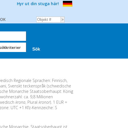
Hyr ut din stuga här!
BOK
sökkriterier
disch Regionale Sprachen: Finnisch,
mani, Svenskt teckenspråk (schwedische
sche Monarchie Staatsoberhaupt: König
wohnerzahl: ca. 9,8 Millionen
wedisch
krona
, Plural
kronor
). 1 EUR =
tzone: UTC +1 Kfz-Kennzeiche: S
sche Monarchie. Staatsoberhaupt ist