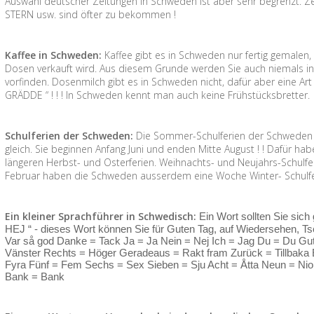
Auswahl deutscher Zeitungen in Schweden ist aber sehr begrenzt. Zei
STERN usw. sind öfter zu bekommen !
Kaffee in Schweden:
Kaffee gibt es in Schweden nur fertig gemalen
Dosen verkauft wird. Aus diesem Grunde werden Sie auch niemals i
vorfinden. Dosenmilch gibt es in Schweden nicht, dafür aber eine Art 
GRÄDDE “ ! ! ! In Schweden kennt man auch keine Frühstücksbretter.
Schulferien der Schweden:
Die Sommer-Schulferien der Schweden s
gleich. Sie beginnen Anfang Juni und enden Mitte August ! ! Dafür h
längeren Herbst- und Osterferien. Weihnachts- und Neujahrs-Schulfer
Februar haben die Schweden ausserdem eine Woche Winter- Schulferi
Ein kleiner Sprachführer in Schwedisch:
Ein Wort sollten Sie sich
HEJ “ - dieses Wort können Sie für Guten Tag, auf Wiedersehen, Tsc
Var så god Danke = Tack Ja = Ja Nein = Nej Ich = Jag Du = Du Gut
Vänster Rechts = Höger Geradeaus = Rakt fram Zurück = Tillbaka Ei
Fyra Fünf = Fem Sechs = Sex Sieben = Sju Acht = Åtta Neun = Nio
Bank = Bank