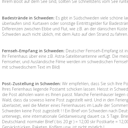
Ihrem Boot auf dem See sind, sollten Sie schnellstens vom See runte
Badestrände in Schweden:
Es gibt in Südschweden viele schöne la
überlaufen sind. Kurtaxen oder sonstige Eintrittsgelder für Badesträ
Differenzen zwischen Ebbe und Flut, wie z.B. an der dänischen Küste g
Schweden auch nicht üblich, mit dem Auto auf den Strand zu fahren
Fernseh-Empfang in Schweden:
Deutscher Fernseh-Empfang ist i
Ihr Ferienhaus über eine z.B. Astra-Satelitenantenne verfügt. Die me
Fernseher, und Ausländische Filme werden im schwedischen Fernsehe
mit schwedischem Text im Bild)
Post-Zustellung in Schweden:
Wir empfehlen, dass Sie sich Ihre P
Ihres Ferienhaus liegende Postamt schicken lassen. Heisst in Schw
die Post abholen wann es Ihnen passt. Manche Ferienhäuser liegen
Wald, dass da sowieso keine Post zugestellt wird. Und in den Ferieng
überlastet, weil die Mieter eines Ferienhauses im Laufe der Sommer
Schweden keine Post zugestellt ! ! Ein Brief von Schweden nach Deut
unterwegs, eine internationale Geldanweisung dauert ca. 5 Tage. Br
Deutschland: normaler Brief ( bis 20 gr ) = 12,00 skr Postkarte = 12
Gepäckstücken, Paketen, Koffern usw. ist nicht möglich !