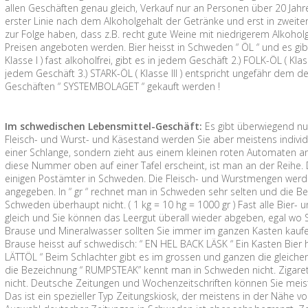
allen Geschäften genau gleich, Verkauf nur an Personen über 20 Jahre
erster Linie nach dem Alkoholgehalt der Getränke und erst in zweite
zur Folge haben, dass z.B. recht gute Weine mit niedrigerem Alkoh
Preisen angeboten werden. Bier heisst in Schweden “ ÖL “ und es gibt
Klasse I ) fast alkoholfrei, gibt es in jedem Geschäft 2.) FOLK-ÖL ( Kla
jedem Geschäft 3.) STARK-ÖL ( Klasse III ) entspricht ungefähr dem d
Geschäften “ SYSTEMBOLAGET “ gekauft werden !
Im schwedischen Lebensmittel-Geschäft:
Es gibt überwiegend nu
Fleisch- und Wurst- und Käsestand werden Sie aber meistens individu
einer Schlange, sondern zieht aus einem kleinen roten Automaten 
diese Nummer oben auf einer Tafel erscheint, ist man an der Reihe. 
einigen Postämter in Schweden. Die Fleisch- und Wurstmengen werden
angegeben. In “ gr “ rechnet man in Schweden sehr selten und die Be
Schweden überhaupt nicht. ( 1 kg = 10 hg = 1000 gr ) Fast alle Bier-
gleich und Sie können das Leergut überall wieder abgeben, egal wo Sie
Brause und Mineralwasser sollten Sie immer im ganzen Kasten kaufen, 
Brause heisst auf schwedisch: “ EN HEL BACK LÄSK “ Ein Kasten Bier 
LÄTTÖL “ Beim Schlachter gibt es im grossen und ganzen die gleichen
die Bezeichnung “ RUMPSTEAK” kennt man in Schweden nicht. Zigare
nicht. Deutsche Zeitungen und Wochenzeitschriften können Sie meis
Das ist ein spezieller Typ Zeitungskiosk, der meistens in der Nähe 