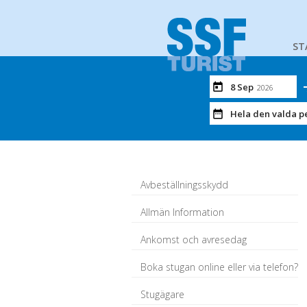
ST
8 Sep
2026
Hela den valda p
Avbeställningsskydd
Allmän Information
Ankomst och avresedag
Boka stugan online eller via telefon?
Stugägare