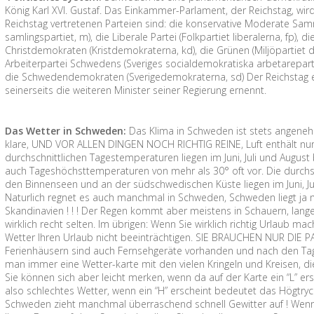
König Karl XVI. Gustaf. Das Einkammer-Parlament, der Reichstag, wird 
Reichstag vertretenen Parteien sind: die konservative Moderate Sa
samlingspartiet, m), die Liberale Partei (Folkpartiet liberalerna, fp), d
Christdemokraten (Kristdemokraterna, kd), die Grünen (Miljöpartiet
Arbeiterpartei Schwedens (Sveriges socialdemokratiska arbetareparti, s
die Schwedendemokraten (Sverigedemokraterna, sd) Der Reichstag e
seinerseits die weiteren Minister seiner Regierung ernennt.
Das Wetter in Schweden:
Das Klima in Schweden ist stets angenehm 
klare, UND VOR ALLEN DINGEN NOCH RICHTIG REINE, Luft enthält nur 
durchschnittlichen Tagestemperaturen liegen im Juni, Juli und August
auch Tageshöchsttemperaturen von mehr als 30° oft vor. Die durchs
den Binnenseen und an der südschwedischen Küste liegen im Juni, Ju
Naturlich regnet es auch manchmal in Schweden, Schweden liegt ja n
Skandinavien ! ! ! Der Regen kommt aber meistens in Schauern, lan
wirklich recht selten. Im übrigen: Wenn Sie wirklich richtig Urlaub m
Wetter Ihren Urlaub nicht beeinträchtigen. SIE BRAUCHEN NUR DIE P
Ferienhäusern sind auch Fernsehgeräte vorhanden und nach den Tag
man immer eine Wetter-karte mit den vielen Kringeln und Kreisen, di
Sie können sich aber leicht merken, wenn da auf der Karte ein “L” er
also schlechtes Wetter, wenn ein “H” erscheint bedeutet das Högtryc
Schweden zieht manchmal überraschend schnell Gewitter auf ! Wenn 