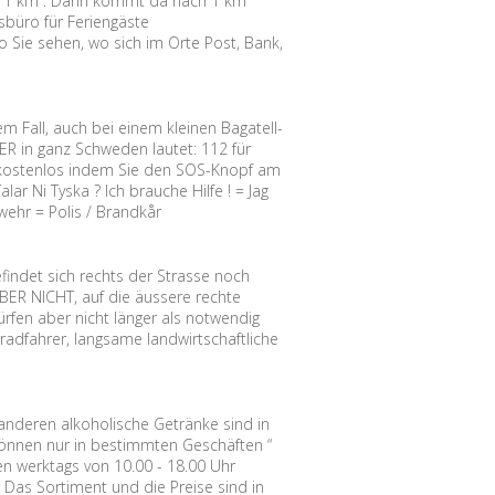
tion 1 km”. Dann kommt da nach 1 km
sbüro für Feriengäste
 Sie sehen, wo sich im Orte Post, Bank,
em Fall, auch bei einem kleinen Bagatell-
 in ganz Schweden lautet: 112 für
ie kostenlos indem Sie den SOS-Knopf am
ar Ni Tyska ? Ich brauche Hilfe ! = Jag
rwehr = Polis / Brandkår
findet sich rechts der Strasse noch
BER NICHT, auf die äussere rechte
rfen aber nicht länger als notwendig
radfahrer, langsame landwirtschaftliche
 anderen alkoholische Getränke sind in
 können nur in bestimmten Geschäften “
n werktags von 10.00 - 18.00 Uhr
 Das Sortiment und die Preise sind in