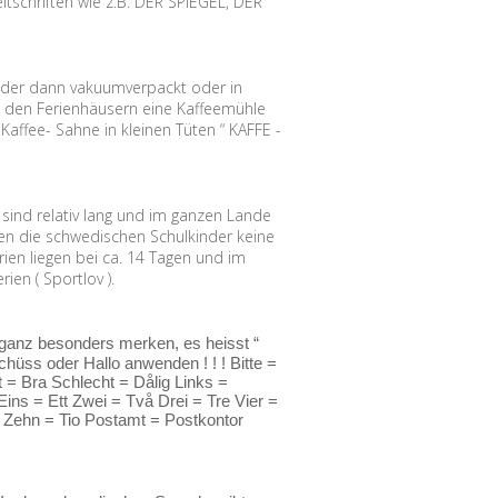
tschriften wie z.B. DER SPIEGEL, DER
, der dann vakuumverpackt oder in
n den Ferienhäusern eine Kaffeemühle
Kaffee- Sahne in kleinen Tüten “ KAFFE -
ind relativ lang und im ganzen Lande
aben die schwedischen Schulkinder keine
ien liegen bei ca. 14 Tagen und im
en ( Sportlov ).
 ganz besonders merken, es heisst “
hüss oder Hallo anwenden ! ! ! Bitte =
 = Bra Schlecht = Dålig Links =
ns = Ett Zwei = Två Drei = Tre Vier =
 Zehn = Tio Postamt = Postkontor