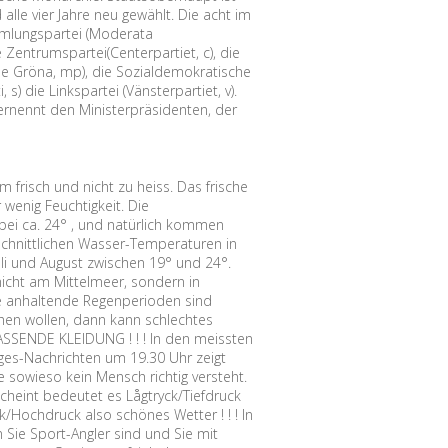
alle vier Jahre neu gewählt. Die acht im
mmlungspartei (Moderata
ie Zentrumspartei(Centerpartiet, c), die
 de Gröna, mp), die Sozialdemokratische
) die Linkspartei (Vänsterpartiet, v).
rnennt den Ministerpräsidenten, der
frisch und nicht zu heiss. Das frische
wenig Feuchtigkeit. Die
 bei ca. 24° , und natürlich kommen
chnittlichen Wasser-Temperaturen in
li und August zwischen 19° und 24°.
icht am Mittelmeer, sondern in
ge anhaltende Regenperioden sind
achen wollen, dann kann schlechtes
ASSENDE KLEIDUNG ! ! ! In den meissten
es-Nachrichten um 19.30 Uhr zeigt
e sowieso kein Mensch richtig versteht.
scheint bedeutet es Lågtryck/Tiefdruck
k/Hochdruck also schönes Wetter ! ! ! In
Sie Sport-Angler sind und Sie mit