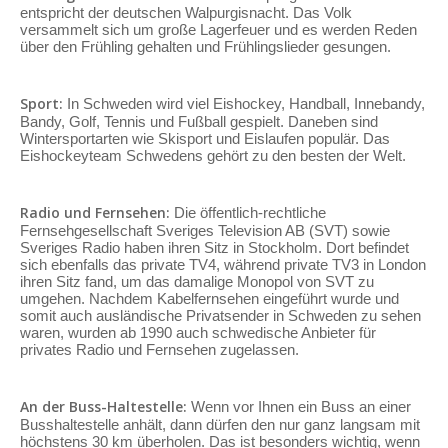
entspricht der deutschen Walpurgisnacht. Das Volk
versammelt sich um große Lagerfeuer und es werden Reden
über den Frühling gehalten und Frühlingslieder gesungen.
Sport:
In Schweden wird viel Eishockey, Handball, Innebandy,
Bandy, Golf, Tennis und Fußball gespielt. Daneben sind
Wintersportarten wie Skisport und Eislaufen populär. Das
Eishockeyteam Schwedens gehört zu den besten der Welt.
Radio und Fernsehen:
Die öffentlich-rechtliche
Fernsehgesellschaft Sveriges Television AB (SVT) sowie
Sveriges Radio haben ihren Sitz in Stockholm. Dort befindet
sich ebenfalls das private TV4, während private TV3 in London
ihren Sitz fand, um das damalige Monopol von SVT zu
umgehen. Nachdem Kabelfernsehen eingeführt wurde und
somit auch ausländische Privatsender in Schweden zu sehen
waren, wurden ab 1990 auch schwedische Anbieter für
privates Radio und Fernsehen zugelassen.
An der Buss-Haltestelle:
Wenn vor Ihnen ein Buss an einer
Busshaltestelle anhält, dann dürfen den nur ganz langsam mit
höchstens 30 km überholen. Das ist besonders wichtig, wenn