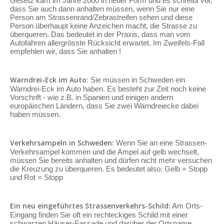
Gesetz kam im Jahre 2000 in neuer Form und es schreibt vor,
dass Sie auch dann anhalten müssen, wenn Sie nur eine
Person am Strassenrand/Zebrastreifen sehen und diese
Person überhaupt keine Anzeichen macht, die Strasse zu
überqueren. Das bedeutet in der Praxis, dass man vom
Autofahren allergrösste Rücksicht erwartet. Im Zweifels-Fall
empfehlen wir, dass Sie anhalten !
Warndrei-Eck im Auto:
Sie müssen in Schweden ein
Warndrei-Eck im Auto haben. Es besteht zur Zeit noch keine
Vorschrift - wie z.B. in Spanien und einigen andern
europäischen Ländern, dass Sie zwei Warndreiecke dabei
haben müssen.
Verkehrsampeln in Schweden:
Wenn Sie an eine Strassen-
Verkehrsampel kommen und die Ampel auf gelb wechselt,
müssen Sie bereits anhalten und dürfen nicht mehr versuchen
die Kreuzung zu überqueren. Es bedeutet also: Gelb = Stopp
und Rot = Stopp
Ein neu eingeführtes Strassenverkehrs-Schild:
Am Orts-
Eingang finden Sie oft ein rechteckiges Schild mit einer
schwarzen Häuser-Fassade und darüber der Ortsname.