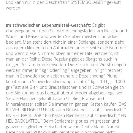
und kann nur in den Geschäften “ SYSTEMBOLAGET “ gekauft
werden !
Im schwedischen Lebensmittel-Geschäft:
Es gibt
überwiegend nur noch Selbstbedienungsläden, am Fleisch- und
Wurst- und Käsestand werden Sie aber meistens individuell
bedient. Man steht dort nicht in einer Schlange, sondern zieht
aus einem kleinen roten Automaten an der Seite eine Nummer
und wenn diese Nummer oben auf einer Tafel erscheint, ist
man an der Reihe. Diese Regelung gibt es übrigens auch in
einigen Postämter in Schweden. Die Fleisch- und Wurstmengen
werden immer in “ kg “ oder “ hg “ angegeben. In “ gr “ rechnet
man in Schweden sehr selten und die Bezeichnung “ Pfund “
kennt man in Schweden überhaupt nicht. ( 1 kg = 10 hg = 1000
gr ) Fast alle Bier- und Brauseflaschen sind in Schweden gleich
und Sie können das Leergut überall wieder abgeben, egal wo
Sie die Flaschen gekauft haben ! ! ! Bier, Brause und
Mineralwasser sollten Sie immer im ganzen Kasten kaufen, DAS
IST VIEL BILLIGER ! ! ! Ein Kasten Brause heisst auf schwedisch: “
EN HEL BACK LÄSK “ Ein Kasten Bier heisst auf schwedisch: “ EN
HEL BACK LÄTTÖL “ Beim Schlachter gibt es im grossen und
ganzen die gleichen Fleischarten wie in Deutschland. Nur die
Bezeichnung “ RUMPSTEAK” kennt man in Schweden nicht.