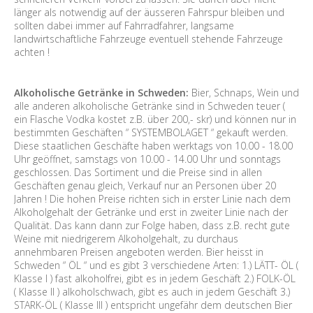
länger als notwendig auf der äusseren Fahrspur bleiben und
sollten dabei immer auf Fahrradfahrer, langsame
landwirtschaftliche Fahrzeuge eventuell stehende Fahrzeuge
achten !
Alkoholische Getränke in Schweden:
Bier, Schnaps, Wein und
alle anderen alkoholische Getränke sind in Schweden teuer (
ein Flasche Vodka kostet z.B. über 200,- skr) und können nur in
bestimmten Geschäften “ SYSTEMBOLAGET “ gekauft werden.
Diese staatlichen Geschäfte haben werktags von 10.00 - 18.00
Uhr geöffnet, samstags von 10.00 - 14.00 Uhr und sonntags
geschlossen. Das Sortiment und die Preise sind in allen
Geschäften genau gleich, Verkauf nur an Personen über 20
Jahren ! Die hohen Preise richten sich in erster Linie nach dem
Alkoholgehalt der Getränke und erst in zweiter Linie nach der
Qualität. Das kann dann zur Folge haben, dass z.B. recht gute
Weine mit niedrigerem Alkoholgehalt, zu durchaus
annehmbaren Preisen angeboten werden. Bier heisst in
Schweden “ ÖL “ und es gibt 3 verschiedene Arten: 1.) LÄTT- ÖL (
Klasse I ) fast alkoholfrei, gibt es in jedem Geschäft 2.) FOLK-ÖL
( Klasse II ) alkoholschwach, gibt es auch in jedem Geschäft 3.)
STARK-ÖL ( Klasse III ) entspricht ungefähr dem deutschen Bier