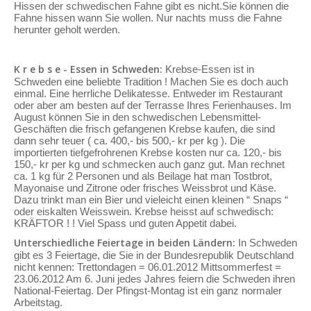
Hissen der schwedischen Fahne gibt es nicht.Sie können die
Fahne hissen wann Sie wollen. Nur nachts muss die Fahne
herunter geholt werden.
K r e b s e - Essen in Schweden:
Krebse-Essen ist in
Schweden eine beliebte Tradition ! Machen Sie es doch auch
einmal. Eine herrliche Delikatesse. Entweder im Restaurant
oder aber am besten auf der Terrasse Ihres Ferienhauses. Im
August können Sie in den schwedischen Lebensmittel-
Geschäften die frisch gefangenen Krebse kaufen, die sind
dann sehr teuer ( ca. 400,- bis 500,- kr per kg ). Die
importierten tiefgefrohrenen Krebse kosten nur ca. 120,- bis
150,- kr per kg und schmecken auch ganz gut. Man rechnet
ca. 1 kg für 2 Personen und als Beilage hat man Tostbrot,
Mayonaise und Zitrone oder frisches Weissbrot und Käse.
Dazu trinkt man ein Bier und vieleicht einen kleinen “ Snaps “
oder eiskalten Weisswein. Krebse heisst auf schwedisch:
KRÄFTOR ! ! Viel Spass und guten Appetit dabei.
Unterschiedliche Feiertage in beiden Ländern:
In Schweden
gibt es 3 Feiertage, die Sie in der Bundesrepublik Deutschland
nicht kennen: Trettondagen = 06.01.2012 Mittsommerfest =
23.06.2012 Am 6. Juni jedes Jahres feiern die Schweden ihren
National-Feiertag. Der Pfingst-Montag ist ein ganz normaler
Arbeitstag.