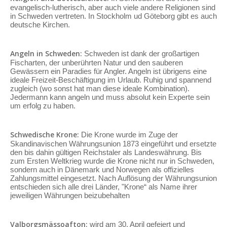
evangelisch-lutherisch, aber auch viele andere Religionen sind
in Schweden vertreten. In Stockholm ud Göteborg gibt es auch
deutsche Kirchen.
Angeln in Schweden:
Schweden ist dank der großartigen
Fischarten, der unberührten Natur und den sauberen
Gewässern ein Paradies für Angler. Angeln ist übrigens eine
ideale Freizeit-Beschäftigung im Urlaub. Ruhig und spannend
zugleich (wo sonst hat man diese ideale Kombination).
Jedermann kann angeln und muss absolut kein Experte sein
um erfolg zu haben.
Schwedische Krone:
Die Krone wurde im Zuge der
Skandinavischen Währungsunion 1873 eingeführt und ersetzte
den bis dahin gültigen Reichstaler als Landeswährung. Bis
zum Ersten Weltkrieg wurde die Krone nicht nur in Schweden,
sondern auch in Dänemark und Norwegen als offizielles
Zahlungsmittel eingesetzt. Nach Auflösung der Währungsunion
entschieden sich alle drei Länder, "Krone“ als Name ihrer
jeweiligen Währungen beizubehalten
Valborgsmässoafton:
wird am 30. April gefeiert und