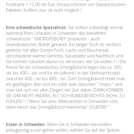
Postkarte = 12,00 skr Das Vorausschicken von Gepäckstücken,
Paketen, Koffern usw. ist nicht möglich !
Eine schwedische Spezialität:
Sie sollten unbedingt einmal
während Ihres Urlaubes in Schweden das berühmte
schwedische “ SMÖRGÅSBORD” probieren - auch
Skandinavisches Büfett genannt. Ein langer Tisch ist reichlich
gedeckt mit allen Sorten Fisch, Lachs und Räucheraal,
verschiedene warme Gerichte, Käseplatte und Nachtisch und
Sie können natürlich davon so viel essen, wie Sie wollen ! ! ! Die
Preise für ein schwedisches Smörgåsbord liegen bei ca. 300,-
skr bis 400 ,- skr und für ein Julbord ( in der Weihnachtszeit)
zwischen 400,- skr bis 600,- skr. Zum Smörgåsbord trinkt man
ein gepflegtes Bier und ein oder zwei Gläschen “ Snaps “ und
man läst sich vor allen Dingen viel Zeit dabei. DANN KÖNNEN
SIE GAR NICHT ANDERS, ALS SICH RUNDUM RICHTIG WOHL ZU
FÜHLEN ! ! ! Wenn Sie über Weihnachten in Schweden sind,
dann heisst das Smörgåsbord manchmal “ JULBORD “ .
Essen in Schweden:
Wenn Sie in Schweden besonders
preisgünstig essen gehen wollen, wählen Sie auf der Speise-