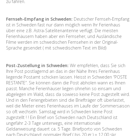
zu fahren.
Fernseh-Empfang in Schweden:
Deutscher Fernseh-Empfang
ist in Schweden fast nur dann möglich wenn Ihr Ferienhaus
über eine z.B. Astra-Satelitenantenne verfügt. Die meisten
Ferienhäusern haben aber ein Fernseher, und Ausländische
Filme werden im schwedischen Fernsehen in der Original-
Sprache gesendet ( mit schwedischem Text im Bild)
Post-Zustellung in Schweden:
Wir empfehlen, dass Sie sich
Ihre Post postlagernd an das in der Nähe Ihres Ferienhaus
liegende Postamt schicken lassen. Heisst in Schweden “POSTE
RESTANTE”. Sie können dann die Post abholen wann es Ihnen
passt. Manche Ferienhäuser liegen ohnehin so einsam und
abgelegen im Wald, dass da sowieso keine Post zugestellt wird.
Und in den Feriengebieten sind die Briefträger oft überlastet,
weil die Mieter eines Ferienhauses im Laufe der Sommersaison
so oft wechseln. Samstag wird in Schweden keine Post
zugestellt ! ! Ein Brief von Schweden nach Deutschland ist
ungefähr 2-3 Tage unterwegs, eine internationale
Geldanweisung dauert ca. 5 Tage. Briefporto von Schweden
nach Deutschland: normaler Brief ( bis 20 gr ) = 12,00 skr