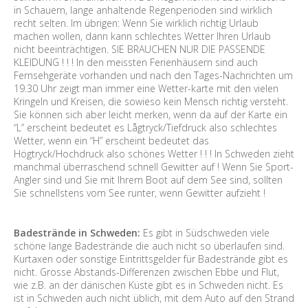
in Schauern, lange anhaltende Regenperioden sind wirklich
recht selten. Im übrigen: Wenn Sie wirklich richtig Urlaub
machen wollen, dann kann schlechtes Wetter Ihren Urlaub
nicht beeinträchtigen. SIE BRAUCHEN NUR DIE PASSENDE
KLEIDUNG ! ! ! In den meissten Ferienhäusern sind auch
Fernsehgeräte vorhanden und nach den Tages-Nachrichten um
19.30 Uhr zeigt man immer eine Wetter-karte mit den vielen
Kringeln und Kreisen, die sowieso kein Mensch richtig versteht.
Sie können sich aber leicht merken, wenn da auf der Karte ein
“L” erscheint bedeutet es Lågtryck/Tiefdruck also schlechtes
Wetter, wenn ein “H” erscheint bedeutet das
Högtryck/Hochdruck also schönes Wetter ! ! ! In Schweden zieht
manchmal überraschend schnell Gewitter auf ! Wenn Sie Sport-
Angler sind und Sie mit Ihrem Boot auf dem See sind, sollten
Sie schnellstens vom See runter, wenn Gewitter aufzieht !
Badestrände in Schweden:
Es gibt in Südschweden viele
schöne lange Badestrände die auch nicht so überlaufen sind.
Kurtaxen oder sonstige Eintrittsgelder für Badestrände gibt es
nicht. Grosse Abstands-Differenzen zwischen Ebbe und Flut,
wie z.B. an der dänischen Küste gibt es in Schweden nicht. Es
ist in Schweden auch nicht üblich, mit dem Auto auf den Strand