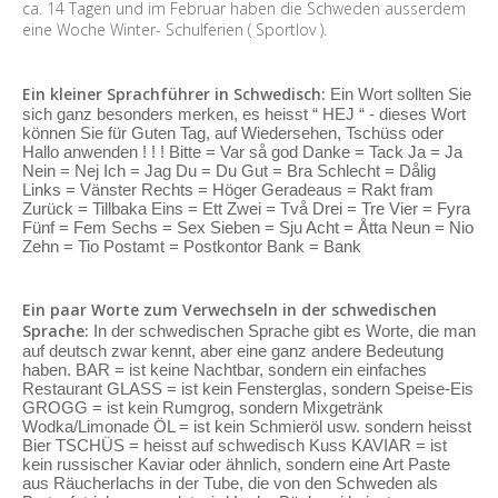
ca. 14 Tagen und im Februar haben die Schweden ausserdem
eine Woche Winter- Schulferien ( Sportlov ).
Ein kleiner Sprachführer in Schwedisch:
Ein Wort sollten Sie
sich ganz besonders merken, es heisst “ HEJ “ - dieses Wort
können Sie für Guten Tag, auf Wiedersehen, Tschüss oder
Hallo anwenden ! ! ! Bitte = Var så god Danke = Tack Ja = Ja
Nein = Nej Ich = Jag Du = Du Gut = Bra Schlecht = Dålig
Links = Vänster Rechts = Höger Geradeaus = Rakt fram
Zurück = Tillbaka Eins = Ett Zwei = Två Drei = Tre Vier = Fyra
Fünf = Fem Sechs = Sex Sieben = Sju Acht = Åtta Neun = Nio
Zehn = Tio Postamt = Postkontor Bank = Bank
Ein paar Worte zum Verwechseln in der schwedischen
Sprache:
In der schwedischen Sprache gibt es Worte, die man
auf deutsch zwar kennt, aber eine ganz andere Bedeutung
haben. BAR = ist keine Nachtbar, sondern ein einfaches
Restaurant GLASS = ist kein Fensterglas, sondern Speise-Eis
GROGG = ist kein Rumgrog, sondern Mixgetränk
Wodka/Limonade ÖL = ist kein Schmieröl usw. sondern heisst
Bier TSCHÜS = heisst auf schwedisch Kuss KAVIAR = ist
kein russischer Kaviar oder ähnlich, sondern eine Art Paste
aus Räucherlachs in der Tube, die von den Schweden als