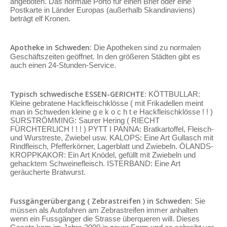
angeboten. Das normale Porto für einen Brief oder eine
Postkarte in Länder Europas (außerhalb Skandinaviens)
beträgt elf Kronen.
Apotheke in Schweden:
Die Apotheken sind zu normalen
Geschäftszeiten geöffnet. In den größeren Städten gibt es
auch einen 24-Stunden-Service.
Typisch schwedische ESSEN-GERICHTE:
KÖTTBULLAR:
Kleine gebratene Hackfleischklösse ( mit Frikadellen meint
man in Schweden kleine g e k o c h t e Hackfleischklösse ! ! )
SURSTRÖMMING: Saurer Hering ( RIECHT
FÜRCHTERLICH ! ! ! ) PYTT I PANNA: Bratkartoffel, Fleisch-
und Wurstreste, Zwiebel usw. KALOPS: Eine Art Gullasch mit
Rindfleisch, Pfefferkörner, Lagerblatt und Zwiebeln. ÖLANDS-
KROPPKAKOR: Ein Art Knödel, gefüllt mit Zwiebeln und
gehacktem Schweinefleisch. ISTERBAND: Eine Art
geräucherte Bratwurst.
Fussgängerübergang ( Zebrastreifen ) in Schweden:
Sie
müssen als Autofahren am Zebrastreifen immer anhalten
wenn ein Fussgänger die Strasse überqueren will. Dieses