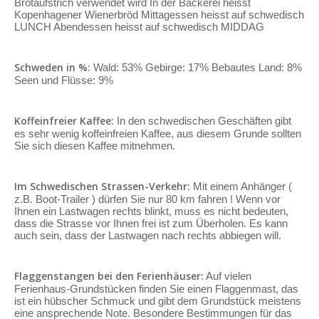
Brotaufstrich verwendet wird In der Bäckerei heisst
Kopenhagener Wienerbröd Mittagessen heisst auf schwedisch
LUNCH Abendessen heisst auf schwedisch MIDDAG
Schweden in %:
Wald: 53% Gebirge: 17% Bebautes Land: 8%
Seen und Flüsse: 9%
Koffeinfreier Kaffee:
In den schwedischen Geschäften gibt
es sehr wenig koffeinfreien Kaffee, aus diesem Grunde sollten
Sie sich diesen Kaffee mitnehmen.
Im Schwedischen Strassen-Verkehr:
Mit einem Anhänger (
z.B. Boot-Trailer ) dürfen Sie nur 80 km fahren ! Wenn vor
Ihnen ein Lastwagen rechts blinkt, muss es nicht bedeuten,
dass die Strasse vor Ihnen frei ist zum Überholen. Es kann
auch sein, dass der Lastwagen nach rechts abbiegen will.
Flaggenstangen bei den Ferienhäuser:
Auf vielen
Ferienhaus-Grundstücken finden Sie einen Flaggenmast, das
ist ein hübscher Schmuck und gibt dem Grundstück meistens
eine ansprechende Note. Besondere Bestimmungen für das