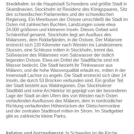
Stockholm:
ist die Hauptstadt Schwedens und größte Stadt in
Skandinavien. Stockholm ist Residenz des Königspaares, Sitz
des schwedischen Parlamentes und der schwedischen
Regierung. Ein Meerbusen der Ostsee umschließt die Stadt im
Osten mit zahlreichen Buchten, Landzungen sowie etwa
24.000 größeren und kleineren Inseln. Dieses Gebiet wird
Schärenhof genannt. Stockholm liegt am Ausfluss des
Mälarsees, dem Riddarfjärden, in die Ostsee. Der Mälarsee
erstreckt sich 120 Kilometer nach Westen ins Landesinnere.
Slussen, eine Schleuse mitten in Stockholm, trennt das
Süßwasser des Mälarsees vom Salzwasser der östlich
liegenden Ostsee. Etwa ein Drittel der Stadtfläche sind mit
Wasser bedeckt. Die Stadt bezieht ihr Trinkwasser aus
Mälaren, und die hohe Wasserqualität erlaubt es, mitten in der
Innenstadt Lachse zu angeln. Die Stadt erstreckt sich über 14
Inseln, die durch 53 Brücken verbunden sind. Ein großer Teil
der Stadt besteht aus Waldregionen. Das Stockholmer
Stadtbild und seine Architektur ist geprägt von der besonderen
Lage der Stadt an den Ufern des von Westen nach Osten
verlaufenden Ausflusses des Mälaren, dem in nordsüdlicher
Richtung verlaufenden Höhenrücken der Gletschermoräne
und der zentralen Stadtinsel mitten im Strom. Im Stadtgebiet
gibt es zahlreiche kleine Parks.
Religion und Gottesdienste:
In Schweden ist die Kirche