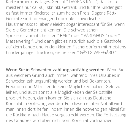
Karte immer das Tages-Gericht “ DAGENS RÄTT “, das kostet
meistens nur ca. 90,- skr inkl. Getränk und für Ihre Kinder gibt
es fast immer Kinderteller zum halben Preis. Dagens Rätt-
Gerichte sind überwiegend normale schwedische
Hausmannskost- aber vieleicht sogar interessant für Sie, wenn
Sie die Gerichte nicht kennen. Die schwedischen
Speiserestaurants heissen “ BAR “ oder “ VÄRDSHUS “ oder “
Matservering “. Und dann gibt es natürlich auch die Gasthöfe
auf dem Lande und in den kleinen Fischerdörfern mit meistens
hundertjähriger Tradition, sie heissen “ GÄSTGIVAREGÅRD “.
Wenn Sie in Schweden zahlungsunfähig werden:
Wenn Sie -
aus welchem Grund auch immer- während Ihres Urlaubes in
Schweden zahlungsunfähig werden und bei Bekannten,
Freunden und Mitreisende keine Möglichkeit haben, Geld zu
leihen, und auch sonst alle Möglichkeiten der Selbsthilfe
probiert haben, dann können Sie sich an das Deutsche
Konsulat in Göteborg wenden. Für diesen echten Notfall wird
man Ihnen dort helfen, indem Ihnen die notwendigen Mittel für
die Rückkehr nach Hause vorgestreckt werden. Die Fortsetzung
des Urlaubes wird aber nicht vom Konsulat vorfinanziert.