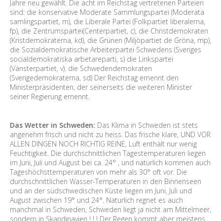
Jahre neu gewählt. Die acht im Reichstag vertretenen Parteien
sind: die konservative Moderate Sammlungspartei (Moderata
samlingspartiet, m), die Liberale Partei (Folkpartiet liberalerna,
fp), die Zentrumspartei(Centerpartiet, c), die Christdemokraten
(Kristdemokraterna, kd), die Grünen (Miljöpartiet de Gröna, mp),
die Sozialdemokratische Arbeiterpartei Schwedens (Sveriges
socialdemokratiska arbetareparti, s) die Linkspartei
(Vänsterpartiet, v). die Schwedendemokraten
(Sverigedemokraterna, sd) Der Reichstag ernennt den
Ministerpräsidenten, der seinerseits die weiteren Minister
seiner Regierung ernennt.
Das Wetter in Schweden:
Das Klima in Schweden ist stets
angenehm frisch und nicht zu heiss. Das frische klare, UND VOR
ALLEN DINGEN NOCH RICHTIG REINE, Luft enthält nur wenig
Feuchtigkeit. Die durchschnittlichen Tagestemperaturen liegen
im Juni, Juli und August bei ca. 24° , und natürlich kommen auch
Tageshöchsttemperaturen von mehr als 30° oft vor. Die
durchschnittlichen Wasser-Temperaturen in den Binnenseen
und an der südschwedischen Küste liegen im Juni, Juli und
August zwischen 19° und 24°. Naturlich regnet es auch
manchmal in Schweden, Schweden liegt ja nicht am Mittelmeer,
sondern in Skandinavien ! ! ! Der Regen kommt aber meistens