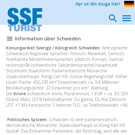
Hyr ut din stuga här!
Information über Schweden
Konungariket Sverige / Königreich Schweden:
Amtssprache:
Schwedisch Regionale Sprachen: Finnisch, Meänkieli, Samisch.
Anerkannte Minderheitensprachen: Jiddisch, Romani, Svenskt
teckenspråk (schwedische Gebärdensprache) Hauptstadt:
Stockholm Staatsform: Parlamentarische Monarchie
Staatsoberhaupt: König Carl XVI. Gustav Regierungschef: Stefan
Lövén Fläche: 450.295 km² Einwohnerzahl: ca. 9,8 Millionen
Bevölkerungsdichte: 22 Einwohner pro km². Währung:
Die
Krone
(schwedisch
krona
, Plural
kronor
). 1 EUR = ca. 9,5 SEK
(Stand: März 2019) Nationalhymne: Du gamla, Du fria Zeitzone:
UTC +1 Kfz-Kennzeiche: S Internet-TLD: .se Telefonvorwahl: +46
Politisches System:
Schweden ist eine parlamentarisch-
demokratische Monarchie. Staatsoberhaupt ist König Karl XVI.
Gustaf. Das Einkammer-Parlament, der Reichstag, wird alle vier