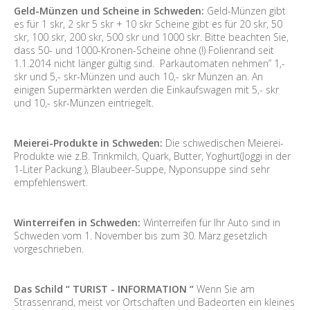
Geld-Münzen und Scheine in Schweden:
Geld-Münzen gibt
es für 1 skr, 2 skr 5 skr + 10 skr Scheine gibt es für 20 skr, 50
skr, 100 skr, 200 skr, 500 skr und 1000 skr. Bitte beachten Sie,
dass 50- und 1000-Kronen-Scheine ohne (!) Folienrand seit
1.1.2014 nicht länger gültig sind. Parkautomaten nehmen” 1,-
skr und 5,- skr-Münzen und auch 10,- skr Münzen an. An
einigen Supermärkten werden die Einkaufswagen mit 5,- skr
und 10,- skr-Münzen eintriegelt.
Meierei-Produkte in Schweden:
Die schwedischen Meierei-
Produkte wie z.B. Trinkmilch, Quark, Butter, Yoghurt(Joggi in der
1-Liter Packung ), Blaubeer-Suppe, Nyponsuppe sind sehr
empfehlenswert.
Winterreifen in Schweden:
Winterreifen für Ihr Auto sind in
Schweden vom 1. November bis zum 30. März gesetzlich
vorgeschrieben.
Das Schild “ TURIST - INFORMATION “
Wenn Sie am
Strassenrand, meist vor Ortschaften und Badeorten ein kleines