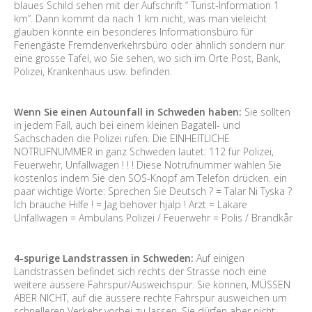
blaues Schild sehen mit der Aufschrift “ Turist-Information 1
km”. Dann kommt da nach 1 km nicht, was man vieleicht
glauben könnte ein besonderes Informationsbüro für
Feriengäste Fremdenverkehrsbüro oder ähnlich sondern nur
eine grosse Tafel, wo Sie sehen, wo sich im Orte Post, Bank,
Polizei, Krankenhaus usw. befinden.
Wenn Sie einen Autounfall in Schweden haben:
Sie sollten
in jedem Fall, auch bei einem kleinen Bagatell- und
Sachschaden die Polizei rufen. Die EINHEITLICHE
NOTRUFNUMMER in ganz Schweden lautet: 112 für Polizei,
Feuerwehr, Unfallwagen ! ! ! Diese Notrufnummer wählen Sie
kostenlos indem Sie den SOS-Knopf am Telefon drücken. ein
paar wichtige Worte: Sprechen Sie Deutsch ? = Talar Ni Tyska ?
Ich brauche Hilfe ! = Jag behöver hjälp ! Arzt = Läkare
Unfallwagen = Ambulans Polizei / Feuerwehr = Polis / Brandkår
4-spurige Landstrassen in Schweden:
Auf einigen
Landstrassen befindet sich rechts der Strasse noch eine
weitere äussere Fahrspur/Ausweichspur. Sie können, MÜSSEN
ABER NICHT, auf die äussere rechte Fahrspur ausweichen um
schnelleren Verkehr vorbei zu lassen. Sie dürfen aber nicht