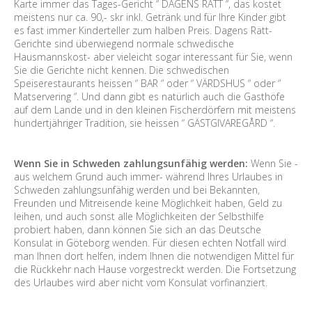
Karte immer das Tages-Gericht “ DAGENS RÄTT “, das kostet
meistens nur ca. 90,- skr inkl. Getränk und für Ihre Kinder gibt
es fast immer Kinderteller zum halben Preis. Dagens Rätt-
Gerichte sind überwiegend normale schwedische
Hausmannskost- aber vieleicht sogar interessant für Sie, wenn
Sie die Gerichte nicht kennen. Die schwedischen
Speiserestaurants heissen “ BAR “ oder “ VÄRDSHUS “ oder “
Matservering “. Und dann gibt es natürlich auch die Gasthöfe
auf dem Lande und in den kleinen Fischerdörfern mit meistens
hundertjähriger Tradition, sie heissen “ GÄSTGIVAREGÅRD “.
Wenn Sie in Schweden zahlungsunfähig werden:
Wenn Sie -
aus welchem Grund auch immer- während Ihres Urlaubes in
Schweden zahlungsunfähig werden und bei Bekannten,
Freunden und Mitreisende keine Möglichkeit haben, Geld zu
leihen, und auch sonst alle Möglichkeiten der Selbsthilfe
probiert haben, dann können Sie sich an das Deutsche
Konsulat in Göteborg wenden. Für diesen echten Notfall wird
man Ihnen dort helfen, indem Ihnen die notwendigen Mittel für
die Rückkehr nach Hause vorgestreckt werden. Die Fortsetzung
des Urlaubes wird aber nicht vom Konsulat vorfinanziert.