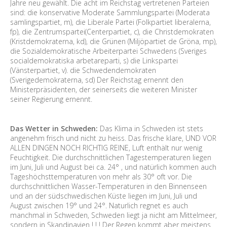
Jahre neu gewählt. Die acht im Reichstag vertretenen Parteien
sind: die konservative Moderate Sammlungspartei (Moderata
samlingspartiet, m), die Liberale Partei (Folkpartiet liberalerna,
fp), die Zentrumspartei(Centerpartiet, c), die Christdemokraten
(Kristdemokraterna, kd), die Grünen (Miljöpartiet de Gröna, mp),
die Sozialdemokratische Arbeiterpartei Schwedens (Sveriges
socialdemokratiska arbetareparti, s) die Linkspartei
(Vänsterpartiet, v). die Schwedendemokraten
(Sverigedemokraterna, sd) Der Reichstag ernennt den
Ministerpräsidenten, der seinerseits die weiteren Minister
seiner Regierung ernennt.
Das Wetter in Schweden:
Das Klima in Schweden ist stets
angenehm frisch und nicht zu heiss. Das frische klare, UND VOR
ALLEN DINGEN NOCH RICHTIG REINE, Luft enthält nur wenig
Feuchtigkeit. Die durchschnittlichen Tagestemperaturen liegen
im Juni, Juli und August bei ca. 24° , und natürlich kommen auch
Tageshöchsttemperaturen von mehr als 30° oft vor. Die
durchschnittlichen Wasser-Temperaturen in den Binnenseen
und an der südschwedischen Küste liegen im Juni, Juli und
August zwischen 19° und 24°. Naturlich regnet es auch
manchmal in Schweden, Schweden liegt ja nicht am Mittelmeer,
sondern in Skandinavien ! ! ! Der Regen kommt aber meistens