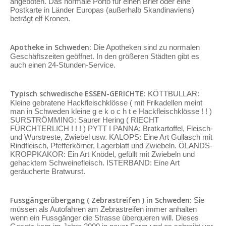
angeboten. Das normale Porto für einen Brief oder eine
Postkarte in Länder Europas (außerhalb Skandinaviens)
beträgt elf Kronen.
Apotheke in Schweden:
Die Apotheken sind zu normalen
Geschäftszeiten geöffnet. In den größeren Städten gibt es
auch einen 24-Stunden-Service.
Typisch schwedische ESSEN-GERICHTE:
KÖTTBULLAR:
Kleine gebratene Hackfleischklösse ( mit Frikadellen meint
man in Schweden kleine g e k o c h t e Hackfleischklösse ! ! )
SURSTRÖMMING: Saurer Hering ( RIECHT
FÜRCHTERLICH ! ! ! ) PYTT I PANNA: Bratkartoffel, Fleisch-
und Wurstreste, Zwiebel usw. KALOPS: Eine Art Gullasch mit
Rindfleisch, Pfefferkörner, Lagerblatt und Zwiebeln. ÖLANDS-
KROPPKAKOR: Ein Art Knödel, gefüllt mit Zwiebeln und
gehacktem Schweinefleisch. ISTERBAND: Eine Art
geräucherte Bratwurst.
Fussgängerübergang ( Zebrastreifen ) in Schweden:
Sie
müssen als Autofahren am Zebrastreifen immer anhalten
wenn ein Fussgänger die Strasse überqueren will. Dieses