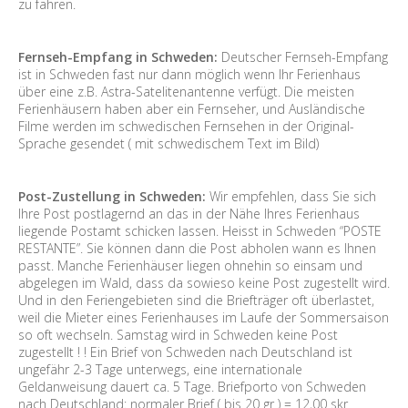
zu fahren.
Fernseh-Empfang in Schweden:
Deutscher Fernseh-Empfang
ist in Schweden fast nur dann möglich wenn Ihr Ferienhaus
über eine z.B. Astra-Satelitenantenne verfügt. Die meisten
Ferienhäusern haben aber ein Fernseher, und Ausländische
Filme werden im schwedischen Fernsehen in der Original-
Sprache gesendet ( mit schwedischem Text im Bild)
Post-Zustellung in Schweden:
Wir empfehlen, dass Sie sich
Ihre Post postlagernd an das in der Nähe Ihres Ferienhaus
liegende Postamt schicken lassen. Heisst in Schweden “POSTE
RESTANTE”. Sie können dann die Post abholen wann es Ihnen
passt. Manche Ferienhäuser liegen ohnehin so einsam und
abgelegen im Wald, dass da sowieso keine Post zugestellt wird.
Und in den Feriengebieten sind die Briefträger oft überlastet,
weil die Mieter eines Ferienhauses im Laufe der Sommersaison
so oft wechseln. Samstag wird in Schweden keine Post
zugestellt ! ! Ein Brief von Schweden nach Deutschland ist
ungefähr 2-3 Tage unterwegs, eine internationale
Geldanweisung dauert ca. 5 Tage. Briefporto von Schweden
nach Deutschland: normaler Brief ( bis 20 gr ) = 12,00 skr