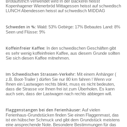
Brotaufstrich verwendet wird In der Bäckerei heisst
Kopenhagener Wienerbröd Mittagessen heisst auf schwedisch
LUNCH Abendessen heisst auf schwedisch MIDDAG
Schweden in %:
Wald: 53% Gebirge: 17% Bebautes Land: 8%
Seen und Flüsse: 9%
Koffeinfreier Kaffee:
In den schwedischen Geschäften gibt
es sehr wenig koffeinfreien Kaffee, aus diesem Grunde sollten
Sie sich diesen Kaffee mitnehmen.
Im Schwedischen Strassen-Verkehr:
Mit einem Anhänger (
z.B. Boot-Trailer ) dürfen Sie nur 80 km fahren ! Wenn vor
Ihnen ein Lastwagen rechts blinkt, muss es nicht bedeuten,
dass die Strasse vor Ihnen frei ist zum Überholen. Es kann
auch sein, dass der Lastwagen nach rechts abbiegen will.
Flaggenstangen bei den Ferienhäuser:
Auf vielen
Ferienhaus-Grundstücken finden Sie einen Flaggenmast, das
ist ein hübscher Schmuck und gibt dem Grundstück meistens
eine ansprechende Note. Besondere Bestimmungen für das