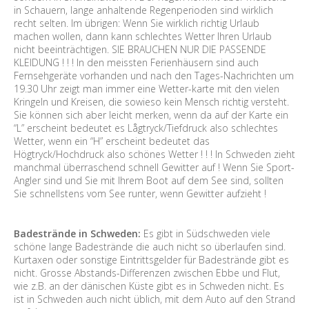
in Schauern, lange anhaltende Regenperioden sind wirklich
recht selten. Im übrigen: Wenn Sie wirklich richtig Urlaub
machen wollen, dann kann schlechtes Wetter Ihren Urlaub
nicht beeinträchtigen. SIE BRAUCHEN NUR DIE PASSENDE
KLEIDUNG ! ! ! In den meissten Ferienhäusern sind auch
Fernsehgeräte vorhanden und nach den Tages-Nachrichten um
19.30 Uhr zeigt man immer eine Wetter-karte mit den vielen
Kringeln und Kreisen, die sowieso kein Mensch richtig versteht.
Sie können sich aber leicht merken, wenn da auf der Karte ein
“L” erscheint bedeutet es Lågtryck/Tiefdruck also schlechtes
Wetter, wenn ein “H” erscheint bedeutet das
Högtryck/Hochdruck also schönes Wetter ! ! ! In Schweden zieht
manchmal überraschend schnell Gewitter auf ! Wenn Sie Sport-
Angler sind und Sie mit Ihrem Boot auf dem See sind, sollten
Sie schnellstens vom See runter, wenn Gewitter aufzieht !
Badestrände in Schweden:
Es gibt in Südschweden viele
schöne lange Badestrände die auch nicht so überlaufen sind.
Kurtaxen oder sonstige Eintrittsgelder für Badestrände gibt es
nicht. Grosse Abstands-Differenzen zwischen Ebbe und Flut,
wie z.B. an der dänischen Küste gibt es in Schweden nicht. Es
ist in Schweden auch nicht üblich, mit dem Auto auf den Strand