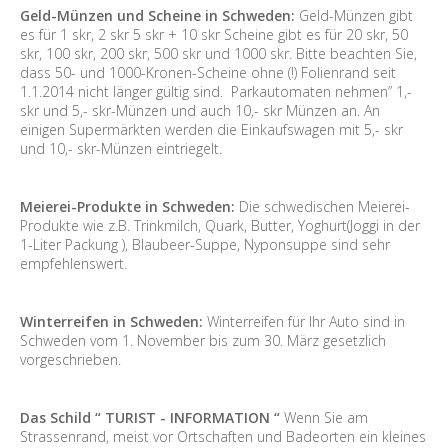
Geld-Münzen und Scheine in Schweden:
Geld-Münzen gibt
es für 1 skr, 2 skr 5 skr + 10 skr Scheine gibt es für 20 skr, 50
skr, 100 skr, 200 skr, 500 skr und 1000 skr. Bitte beachten Sie,
dass 50- und 1000-Kronen-Scheine ohne (!) Folienrand seit
1.1.2014 nicht länger gültig sind. Parkautomaten nehmen” 1,-
skr und 5,- skr-Münzen und auch 10,- skr Münzen an. An
einigen Supermärkten werden die Einkaufswagen mit 5,- skr
und 10,- skr-Münzen eintriegelt.
Meierei-Produkte in Schweden:
Die schwedischen Meierei-
Produkte wie z.B. Trinkmilch, Quark, Butter, Yoghurt(Joggi in der
1-Liter Packung ), Blaubeer-Suppe, Nyponsuppe sind sehr
empfehlenswert.
Winterreifen in Schweden:
Winterreifen für Ihr Auto sind in
Schweden vom 1. November bis zum 30. März gesetzlich
vorgeschrieben.
Das Schild “ TURIST - INFORMATION “
Wenn Sie am
Strassenrand, meist vor Ortschaften und Badeorten ein kleines