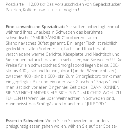
Postkarte = 12,00 skr Das Vorausschicken von Gepäckstücken,
Paketen, Koffern usw. ist nicht möglich !
Eine schwedische Spezialität:
Sie sollten unbedingt einmal
während Ihres Urlaubes in Schweden das berühmte
schwedische “ SMÖRGÅSBORD” probieren - auch
Skandinavisches Büfett genannt. Ein langer Tisch ist reichlich
gedeckt mit allen Sorten Fisch, Lachs und Räucheraal,
verschiedene warme Gerichte, Käseplatte und Nachtisch und
Sie können natürlich davon so viel essen, wie Sie wollen ! ! ! Die
Preise für ein schwedisches Smörgåsbord liegen bei ca. 300,-
skr bis 400 ,- skr und für ein Julbord ( in der Weihnachtszeit)
zwischen 400,- skr bis 600,- skr. Zum Smörgåsbord trinkt man
ein gepflegtes Bier und ein oder zwei Gläschen “ Snaps “ und
man läst sich vor allen Dingen viel Zeit dabei. DANN KÖNNEN
SIE GAR NICHT ANDERS, ALS SICH RUNDUM RICHTIG WOHL ZU
FÜHLEN ! ! ! Wenn Sie über Weihnachten in Schweden sind,
dann heisst das Smörgåsbord manchmal “ JULBORD “ .
Essen in Schweden:
Wenn Sie in Schweden besonders
preisgünstig essen gehen wollen, wählen Sie auf der Speise-