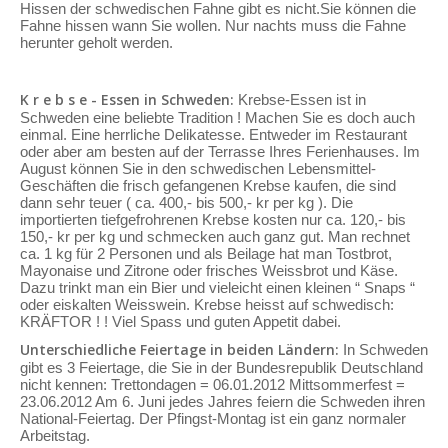
Hissen der schwedischen Fahne gibt es nicht.Sie können die
Fahne hissen wann Sie wollen. Nur nachts muss die Fahne
herunter geholt werden.
K r e b s e - Essen in Schweden:
Krebse-Essen ist in
Schweden eine beliebte Tradition ! Machen Sie es doch auch
einmal. Eine herrliche Delikatesse. Entweder im Restaurant
oder aber am besten auf der Terrasse Ihres Ferienhauses. Im
August können Sie in den schwedischen Lebensmittel-
Geschäften die frisch gefangenen Krebse kaufen, die sind
dann sehr teuer ( ca. 400,- bis 500,- kr per kg ). Die
importierten tiefgefrohrenen Krebse kosten nur ca. 120,- bis
150,- kr per kg und schmecken auch ganz gut. Man rechnet
ca. 1 kg für 2 Personen und als Beilage hat man Tostbrot,
Mayonaise und Zitrone oder frisches Weissbrot und Käse.
Dazu trinkt man ein Bier und vieleicht einen kleinen “ Snaps “
oder eiskalten Weisswein. Krebse heisst auf schwedisch:
KRÄFTOR ! ! Viel Spass und guten Appetit dabei.
Unterschiedliche Feiertage in beiden Ländern:
In Schweden
gibt es 3 Feiertage, die Sie in der Bundesrepublik Deutschland
nicht kennen: Trettondagen = 06.01.2012 Mittsommerfest =
23.06.2012 Am 6. Juni jedes Jahres feiern die Schweden ihren
National-Feiertag. Der Pfingst-Montag ist ein ganz normaler
Arbeitstag.