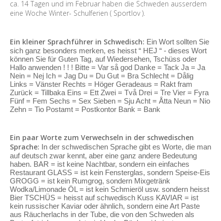
ca. 14 Tagen und im Februar haben die Schweden ausserdem
eine Woche Winter- Schulferien ( Sportlov ).
Ein kleiner Sprachführer in Schwedisch:
Ein Wort sollten Sie
sich ganz besonders merken, es heisst “ HEJ “ - dieses Wort
können Sie für Guten Tag, auf Wiedersehen, Tschüss oder
Hallo anwenden ! ! ! Bitte = Var så god Danke = Tack Ja = Ja
Nein = Nej Ich = Jag Du = Du Gut = Bra Schlecht = Dålig
Links = Vänster Rechts = Höger Geradeaus = Rakt fram
Zurück = Tillbaka Eins = Ett Zwei = Två Drei = Tre Vier = Fyra
Fünf = Fem Sechs = Sex Sieben = Sju Acht = Åtta Neun = Nio
Zehn = Tio Postamt = Postkontor Bank = Bank
Ein paar Worte zum Verwechseln in der schwedischen
Sprache:
In der schwedischen Sprache gibt es Worte, die man
auf deutsch zwar kennt, aber eine ganz andere Bedeutung
haben. BAR = ist keine Nachtbar, sondern ein einfaches
Restaurant GLASS = ist kein Fensterglas, sondern Speise-Eis
GROGG = ist kein Rumgrog, sondern Mixgetränk
Wodka/Limonade ÖL = ist kein Schmieröl usw. sondern heisst
Bier TSCHÜS = heisst auf schwedisch Kuss KAVIAR = ist
kein russischer Kaviar oder ähnlich, sondern eine Art Paste
aus Räucherlachs in der Tube, die von den Schweden als