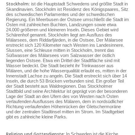
Stockholm:
ist die Hauptstadt Schwedens und größte Stadt in
Skandinavien. Stockholm ist Residenz des Königspaares, Sitz
des schwedischen Parlamentes und der schwedischen
Regierung. Ein Meerbusen der Ostsee umschließt die Stadt im
Osten mit zahlreichen Buchten, Landzungen sowie etwa
24.000 größeren und kleineren Inseln. Dieses Gebiet wird
Schärenhof genannt. Stockholm liegt am Ausfluss des
Mälarsees, dem Riddarfjärden, in die Ostsee. Der Mälarsee
erstreckt sich 120 Kilometer nach Westen ins Landesinnere.
Slussen, eine Schleuse mitten in Stockholm, trennt das
Süßwasser des Mälarsees vom Salzwasser der östlich
liegenden Ostsee. Etwa ein Drittel der Stadtfläche sind mit
Wasser bedeckt. Die Stadt bezieht ihr Trinkwasser aus
Mälaren, und die hohe Wasserqualität erlaubt es, mitten in der
Innenstadt Lachse zu angeln. Die Stadt erstreckt sich über 14
Inseln, die durch 53 Brücken verbunden sind. Ein großer Teil
der Stadt besteht aus Waldregionen. Das Stockholmer
Stadtbild und seine Architektur ist geprägt von der besonderen
Lage der Stadt an den Ufern des von Westen nach Osten
verlaufenden Ausflusses des Mälaren, dem in nordsüdlicher
Richtung verlaufenden Höhenrücken der Gletschermoräne
und der zentralen Stadtinsel mitten im Strom. Im Stadtgebiet
gibt es zahlreiche kleine Parks.
Religion und Gottesdienste:
In Schweden ist die Kirche