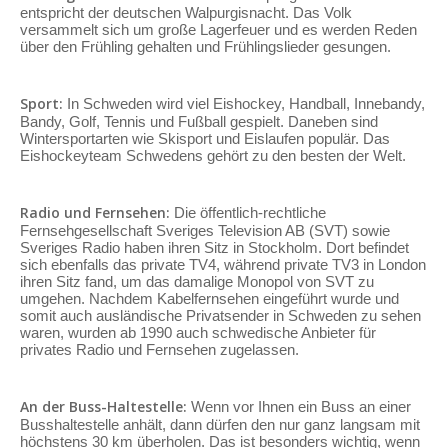
entspricht der deutschen Walpurgisnacht. Das Volk
versammelt sich um große Lagerfeuer und es werden Reden
über den Frühling gehalten und Frühlingslieder gesungen.
Sport:
In Schweden wird viel Eishockey, Handball, Innebandy,
Bandy, Golf, Tennis und Fußball gespielt. Daneben sind
Wintersportarten wie Skisport und Eislaufen populär. Das
Eishockeyteam Schwedens gehört zu den besten der Welt.
Radio und Fernsehen:
Die öffentlich-rechtliche
Fernsehgesellschaft Sveriges Television AB (SVT) sowie
Sveriges Radio haben ihren Sitz in Stockholm. Dort befindet
sich ebenfalls das private TV4, während private TV3 in London
ihren Sitz fand, um das damalige Monopol von SVT zu
umgehen. Nachdem Kabelfernsehen eingeführt wurde und
somit auch ausländische Privatsender in Schweden zu sehen
waren, wurden ab 1990 auch schwedische Anbieter für
privates Radio und Fernsehen zugelassen.
An der Buss-Haltestelle:
Wenn vor Ihnen ein Buss an einer
Busshaltestelle anhält, dann dürfen den nur ganz langsam mit
höchstens 30 km überholen. Das ist besonders wichtig, wenn