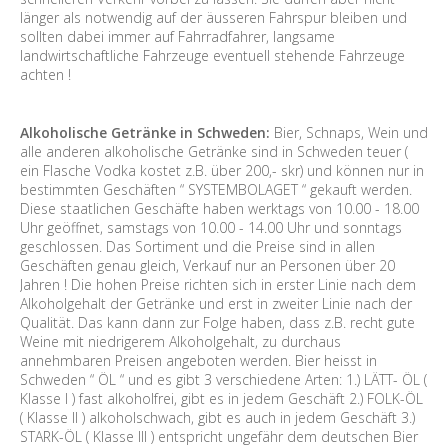
länger als notwendig auf der äusseren Fahrspur bleiben und
sollten dabei immer auf Fahrradfahrer, langsame
landwirtschaftliche Fahrzeuge eventuell stehende Fahrzeuge
achten !
Alkoholische Getränke in Schweden:
Bier, Schnaps, Wein und
alle anderen alkoholische Getränke sind in Schweden teuer (
ein Flasche Vodka kostet z.B. über 200,- skr) und können nur in
bestimmten Geschäften “ SYSTEMBOLAGET “ gekauft werden.
Diese staatlichen Geschäfte haben werktags von 10.00 - 18.00
Uhr geöffnet, samstags von 10.00 - 14.00 Uhr und sonntags
geschlossen. Das Sortiment und die Preise sind in allen
Geschäften genau gleich, Verkauf nur an Personen über 20
Jahren ! Die hohen Preise richten sich in erster Linie nach dem
Alkoholgehalt der Getränke und erst in zweiter Linie nach der
Qualität. Das kann dann zur Folge haben, dass z.B. recht gute
Weine mit niedrigerem Alkoholgehalt, zu durchaus
annehmbaren Preisen angeboten werden. Bier heisst in
Schweden “ ÖL “ und es gibt 3 verschiedene Arten: 1.) LÄTT- ÖL (
Klasse I ) fast alkoholfrei, gibt es in jedem Geschäft 2.) FOLK-ÖL
( Klasse II ) alkoholschwach, gibt es auch in jedem Geschäft 3.)
STARK-ÖL ( Klasse III ) entspricht ungefähr dem deutschen Bier