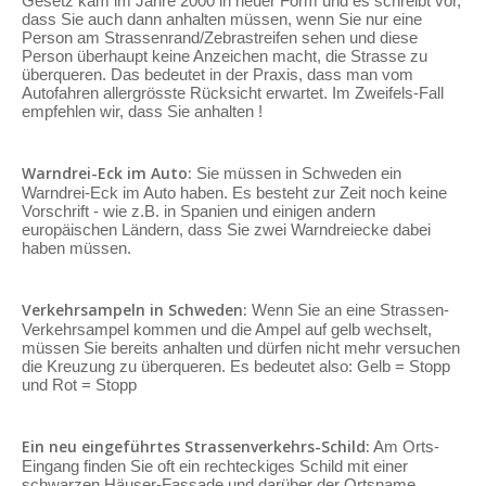
Gesetz kam im Jahre 2000 in neuer Form und es schreibt vor,
dass Sie auch dann anhalten müssen, wenn Sie nur eine
Person am Strassenrand/Zebrastreifen sehen und diese
Person überhaupt keine Anzeichen macht, die Strasse zu
überqueren. Das bedeutet in der Praxis, dass man vom
Autofahren allergrösste Rücksicht erwartet. Im Zweifels-Fall
empfehlen wir, dass Sie anhalten !
Warndrei-Eck im Auto:
Sie müssen in Schweden ein
Warndrei-Eck im Auto haben. Es besteht zur Zeit noch keine
Vorschrift - wie z.B. in Spanien und einigen andern
europäischen Ländern, dass Sie zwei Warndreiecke dabei
haben müssen.
Verkehrsampeln in Schweden:
Wenn Sie an eine Strassen-
Verkehrsampel kommen und die Ampel auf gelb wechselt,
müssen Sie bereits anhalten und dürfen nicht mehr versuchen
die Kreuzung zu überqueren. Es bedeutet also: Gelb = Stopp
und Rot = Stopp
Ein neu eingeführtes Strassenverkehrs-Schild:
Am Orts-
Eingang finden Sie oft ein rechteckiges Schild mit einer
schwarzen Häuser-Fassade und darüber der Ortsname.