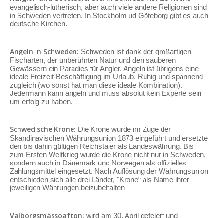
evangelisch-lutherisch, aber auch viele andere Religionen sind
in Schweden vertreten. In Stockholm ud Göteborg gibt es auch
deutsche Kirchen.
Angeln in Schweden:
Schweden ist dank der großartigen
Fischarten, der unberührten Natur und den sauberen
Gewässern ein Paradies für Angler. Angeln ist übrigens eine
ideale Freizeit-Beschäftigung im Urlaub. Ruhig und spannend
zugleich (wo sonst hat man diese ideale Kombination).
Jedermann kann angeln und muss absolut kein Experte sein
um erfolg zu haben.
Schwedische Krone:
Die Krone wurde im Zuge der
Skandinavischen Währungsunion 1873 eingeführt und ersetzte
den bis dahin gültigen Reichstaler als Landeswährung. Bis
zum Ersten Weltkrieg wurde die Krone nicht nur in Schweden,
sondern auch in Dänemark und Norwegen als offizielles
Zahlungsmittel eingesetzt. Nach Auflösung der Währungsunion
entschieden sich alle drei Länder, "Krone“ als Name ihrer
jeweiligen Währungen beizubehalten
Valborgsmässoafton:
wird am 30. April gefeiert und