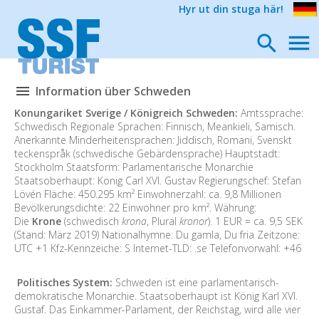
Hyr ut din stuga här!
Information über Schweden
Konungariket Sverige / Königreich Schweden:
Amtssprache:
Schwedisch Regionale Sprachen: Finnisch, Meänkieli, Samisch.
Anerkannte Minderheitensprachen: Jiddisch, Romani, Svenskt
teckenspråk (schwedische Gebärdensprache) Hauptstadt:
Stockholm Staatsform: Parlamentarische Monarchie
Staatsoberhaupt: König Carl XVI. Gustav Regierungschef: Stefan
Lövén Fläche: 450.295 km² Einwohnerzahl: ca. 9,8 Millionen
Bevölkerungsdichte: 22 Einwohner pro km². Währung:
Die
Krone
(schwedisch
krona
, Plural
kronor
). 1 EUR = ca. 9,5 SEK
(Stand: März 2019) Nationalhymne: Du gamla, Du fria Zeitzone:
UTC +1 Kfz-Kennzeiche: S Internet-TLD: .se Telefonvorwahl: +46
Politisches System:
Schweden ist eine parlamentarisch-
demokratische Monarchie. Staatsoberhaupt ist König Karl XVI.
Gustaf. Das Einkammer-Parlament, der Reichstag, wird alle vier