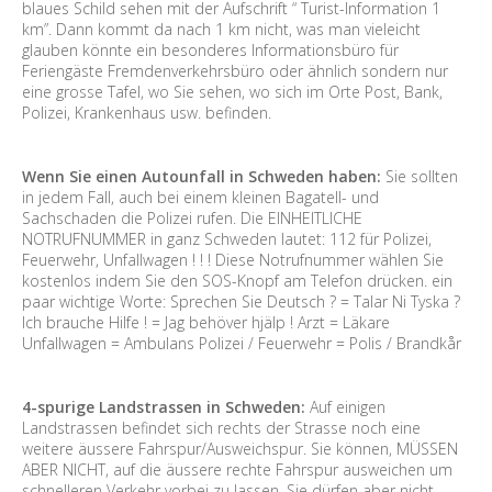
blaues Schild sehen mit der Aufschrift “ Turist-Information 1
km”. Dann kommt da nach 1 km nicht, was man vieleicht
glauben könnte ein besonderes Informationsbüro für
Feriengäste Fremdenverkehrsbüro oder ähnlich sondern nur
eine grosse Tafel, wo Sie sehen, wo sich im Orte Post, Bank,
Polizei, Krankenhaus usw. befinden.
Wenn Sie einen Autounfall in Schweden haben:
Sie sollten
in jedem Fall, auch bei einem kleinen Bagatell- und
Sachschaden die Polizei rufen. Die EINHEITLICHE
NOTRUFNUMMER in ganz Schweden lautet: 112 für Polizei,
Feuerwehr, Unfallwagen ! ! ! Diese Notrufnummer wählen Sie
kostenlos indem Sie den SOS-Knopf am Telefon drücken. ein
paar wichtige Worte: Sprechen Sie Deutsch ? = Talar Ni Tyska ?
Ich brauche Hilfe ! = Jag behöver hjälp ! Arzt = Läkare
Unfallwagen = Ambulans Polizei / Feuerwehr = Polis / Brandkår
4-spurige Landstrassen in Schweden:
Auf einigen
Landstrassen befindet sich rechts der Strasse noch eine
weitere äussere Fahrspur/Ausweichspur. Sie können, MÜSSEN
ABER NICHT, auf die äussere rechte Fahrspur ausweichen um
schnelleren Verkehr vorbei zu lassen. Sie dürfen aber nicht