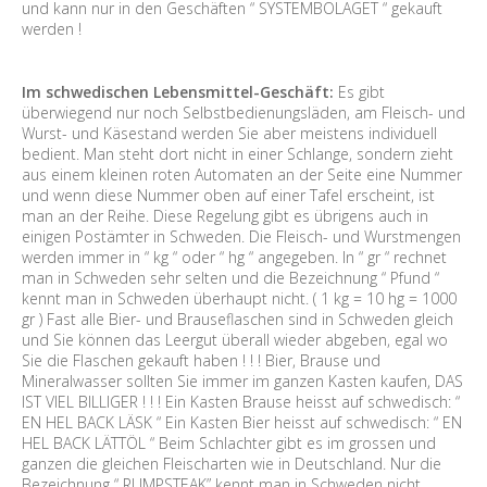
und kann nur in den Geschäften “ SYSTEMBOLAGET “ gekauft
werden !
Im schwedischen Lebensmittel-Geschäft:
Es gibt
überwiegend nur noch Selbstbedienungsläden, am Fleisch- und
Wurst- und Käsestand werden Sie aber meistens individuell
bedient. Man steht dort nicht in einer Schlange, sondern zieht
aus einem kleinen roten Automaten an der Seite eine Nummer
und wenn diese Nummer oben auf einer Tafel erscheint, ist
man an der Reihe. Diese Regelung gibt es übrigens auch in
einigen Postämter in Schweden. Die Fleisch- und Wurstmengen
werden immer in “ kg “ oder “ hg “ angegeben. In “ gr “ rechnet
man in Schweden sehr selten und die Bezeichnung “ Pfund “
kennt man in Schweden überhaupt nicht. ( 1 kg = 10 hg = 1000
gr ) Fast alle Bier- und Brauseflaschen sind in Schweden gleich
und Sie können das Leergut überall wieder abgeben, egal wo
Sie die Flaschen gekauft haben ! ! ! Bier, Brause und
Mineralwasser sollten Sie immer im ganzen Kasten kaufen, DAS
IST VIEL BILLIGER ! ! ! Ein Kasten Brause heisst auf schwedisch: “
EN HEL BACK LÄSK “ Ein Kasten Bier heisst auf schwedisch: “ EN
HEL BACK LÄTTÖL “ Beim Schlachter gibt es im grossen und
ganzen die gleichen Fleischarten wie in Deutschland. Nur die
Bezeichnung “ RUMPSTEAK” kennt man in Schweden nicht.