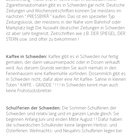
Zigarettenautomaten gibt es in Schweden gar nicht. Deutsche
Zeitungen und Wochenzeitschriften können Sie meistens im
nächsten “ PRESSBYRÅ “ kaufen. Das ist ein spezieller Typ
Zeitungskiosk, der meistens in der Nähe vom Bahnhof oder
Markplatz liegt Die Auswahl deutscher Zeitungen in Schweden
ist aber sehr begrenzt. Zeitschriften wie z.B. DER SPIEGEL, DER
STERN usw. sind öfter zu bekommen !
Kaffee in Schweden:
Kaffee gibt es in Schweden nur fertig
gemalen, der dann vakuumverpackt oder in Dosen verkauft
wird. Aus diesem Grunde werden Sie auch niemals in den
Ferienhäusern eine Kaffeemühle vorfinden. Dosenmilch gibt es
in Schweden nicht, dafür aber eine Art Kaffee- Sahne in kleinen
Tüten “ KAFFE - GRÄDDE “ ! ! ! In Schweden kennt man auch
keine Frühstücksbretter.
Schulferien der Schweden:
Die Sommer-Schulferien der
Schweden sind relativ lang und im ganzen Lande gleich. Sie
beginnen Anfang Juni und enden Mitte August ! ! Dafür haben
die schwedischen Schulkinder keine längeren Herbst- und
Osterferien. Weihnachts- und Neujahrs-Schulferien liegen bei