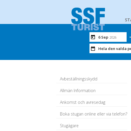
ST
6 Sep
2026
Hela den valda p
Avbeställningsskydd
Allmän Information
Ankomst och avresedag
Boka stugan online eller via telefon?
Stugägare