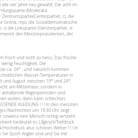
alle vier Jahre neu gewählt. Die acht im
mmlungspartei (Moderata
ie Zentrumspartei(Centerpartiet, c), die
 de Gröna, mp), die Sozialdemokratische
) die Linkspartei (Vänsterpartiet, v).
rnennt den Ministerpräsidenten, der
frisch und nicht zu heiss. Das frische
wenig Feuchtigkeit. Die
 bei ca. 24° , und natürlich kommen
chnittlichen Wasser-Temperaturen in
li und August zwischen 19° und 24°.
icht am Mittelmeer, sondern in
ge anhaltende Regenperioden sind
achen wollen, dann kann schlechtes
ASSENDE KLEIDUNG ! ! ! In den meissten
es-Nachrichten um 19.30 Uhr zeigt
e sowieso kein Mensch richtig versteht.
scheint bedeutet es Lågtryck/Tiefdruck
k/Hochdruck also schönes Wetter ! ! ! In
Sie Sport-Angler sind und Sie mit