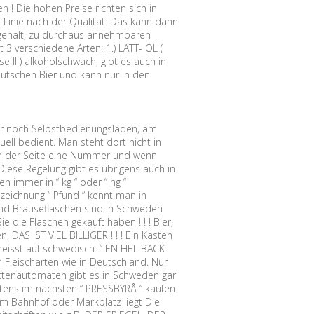
n ! Die hohen Preise richten sich in
r Linie nach der Qualität. Das kann dann
olgehalt, zu durchaus annehmbaren
 3 verschiedene Arten: 1.) LÄTT- ÖL (
sse II ) alkoholschwach, gibt es auch in
eutschen Bier und kann nur in den
r noch Selbstbedienungsläden, am
ell bedient. Man steht dort nicht in
an der Seite eine Nummer und wenn
Diese Regelung gibt es übrigens auch in
 immer in “ kg “ oder “ hg “
zeichnung “ Pfund “ kennt man in
 und Brauseflaschen sind in Schweden
 die Flaschen gekauft haben ! ! ! Bier,
DAS IST VIEL BILLIGER ! ! ! Ein Kasten
heisst auf schwedisch: “ EN HEL BACK
 Fleischarten wie in Deutschland. Nur
ttenautomaten gibt es in Schweden gar
tens im nächsten “ PRESSBYRÅ “ kaufen.
vom Bahnhof oder Markplatz liegt Die