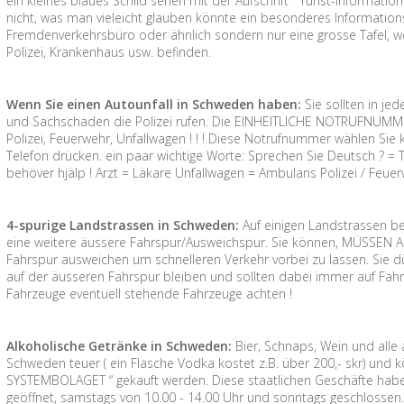
ein kleines blaues Schild sehen mit der Aufschrift “ Turist-Informa
nicht, was man vieleicht glauben könnte ein besonderes Information
Fremdenverkehrsbüro oder ähnlich sondern nur eine grosse Tafel, wo
Polizei, Krankenhaus usw. befinden.
Wenn Sie einen Autounfall in Schweden haben:
Sie sollten in jed
und Sachschaden die Polizei rufen. Die EINHEITLICHE NOTRUFNUMMER
Polizei, Feuerwehr, Unfallwagen ! ! ! Diese Notrufnummer wählen S
Telefon drücken. ein paar wichtige Worte: Sprechen Sie Deutsch ? = Tal
behöver hjälp ! Arzt = Läkare Unfallwagen = Ambulans Polizei / Feue
4-spurige Landstrassen in Schweden:
Auf einigen Landstrassen be
eine weitere äussere Fahrspur/Ausweichspur. Sie können, MÜSSEN A
Fahrspur ausweichen um schnelleren Verkehr vorbei zu lassen. Sie dü
auf der äusseren Fahrspur bleiben und sollten dabei immer auf Fahr
Fahrzeuge eventuell stehende Fahrzeuge achten !
Alkoholische Getränke in Schweden:
Bier, Schnaps, Wein und alle
Schweden teuer ( ein Flasche Vodka kostet z.B. über 200,- skr) und
SYSTEMBOLAGET “ gekauft werden. Diese staatlichen Geschäfte habe
geöffnet, samstags von 10.00 - 14.00 Uhr und sonntags geschlossen.