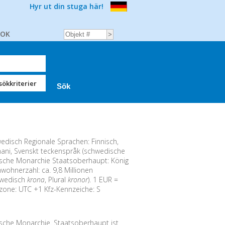
Hyr ut din stuga här!
BOK
sökkriterier
disch Regionale Sprachen: Finnisch,
mani, Svenskt teckenspråk (schwedische
sche Monarchie Staatsoberhaupt: König
wohnerzahl: ca. 9,8 Millionen
wedisch
krona
, Plural
kronor
). 1 EUR =
tzone: UTC +1 Kfz-Kennzeiche: S
sche Monarchie. Staatsoberhaupt ist