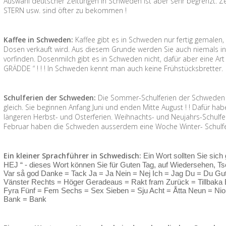
Auswahl deutscher Zeitungen in Schweden ist aber sehr begrenzt. Zei
STERN usw. sind öfter zu bekommen !
Kaffee in Schweden:
Kaffee gibt es in Schweden nur fertig gemalen
Dosen verkauft wird. Aus diesem Grunde werden Sie auch niemals i
vorfinden. Dosenmilch gibt es in Schweden nicht, dafür aber eine Art 
GRÄDDE “ ! ! ! In Schweden kennt man auch keine Frühstücksbretter.
Schulferien der Schweden:
Die Sommer-Schulferien der Schweden s
gleich. Sie beginnen Anfang Juni und enden Mitte August ! ! Dafür h
längeren Herbst- und Osterferien. Weihnachts- und Neujahrs-Schulfer
Februar haben die Schweden ausserdem eine Woche Winter- Schulferi
Ein kleiner Sprachführer in Schwedisch:
Ein Wort sollten Sie sich
HEJ “ - dieses Wort können Sie für Guten Tag, auf Wiedersehen, Tsc
Var så god Danke = Tack Ja = Ja Nein = Nej Ich = Jag Du = Du Gut
Vänster Rechts = Höger Geradeaus = Rakt fram Zurück = Tillbaka Ei
Fyra Fünf = Fem Sechs = Sex Sieben = Sju Acht = Åtta Neun = Nio
Bank = Bank