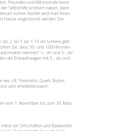
ten, Freunden und Mitreisende keine
 der Selbsthilfe probiert haben, dann
diesen echten Notfall wird man Ihnen
ach Hause vorgestreckt werden. Die
.
skr, 2 skr 5 skr + 10 skr Scheine gibt
beachten Sie, dass 50- und 1000-Kronen-
arkautomaten nehmen” 1,- skr und 5,- skr-
en die Einkaufswagen mit 5,- skr und
wie z.B. Trinkmilch, Quark, Butter,
 sind sehr empfehlenswert.
eden vom 1. November bis zum 30. März
 meist vor Ortschaften und Badeorten