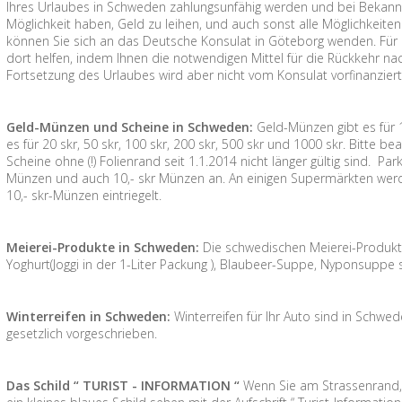
Ihres Urlaubes in Schweden zahlungsunfähig werden und bei Bekann
Möglichkeit haben, Geld zu leihen, und auch sonst alle Möglichkeiten
können Sie sich an das Deutsche Konsulat in Göteborg wenden. Für 
dort helfen, indem Ihnen die notwendigen Mittel für die Rückkehr n
Fortsetzung des Urlaubes wird aber nicht vom Konsulat vorfinanziert
Geld-Münzen und Scheine in Schweden:
Geld-Münzen gibt es für 1 
es für 20 skr, 50 skr, 100 skr, 200 skr, 500 skr und 1000 skr. Bitte 
Scheine ohne (!) Folienrand seit 1.1.2014 nicht länger gültig sind. P
Münzen und auch 10,- skr Münzen an. An einigen Supermärkten werd
10,- skr-Münzen eintriegelt.
Meierei-Produkte in Schweden:
Die schwedischen Meierei-Produkte 
Yoghurt(Joggi in der 1-Liter Packung ), Blaubeer-Suppe, Nyponsuppe
Winterreifen in Schweden:
Winterreifen für Ihr Auto sind in Schw
gesetzlich vorgeschrieben.
Das Schild “ TURIST - INFORMATION “
Wenn Sie am Strassenrand,