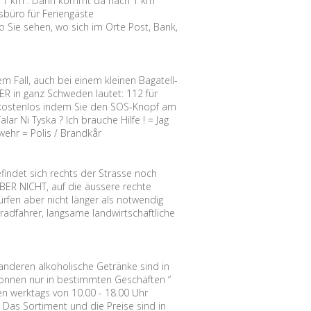
tion 1 km”. Dann kommt da nach 1 km
sbüro für Feriengäste
 Sie sehen, wo sich im Orte Post, Bank,
em Fall, auch bei einem kleinen Bagatell-
 in ganz Schweden lautet: 112 für
ie kostenlos indem Sie den SOS-Knopf am
ar Ni Tyska ? Ich brauche Hilfe ! = Jag
rwehr = Polis / Brandkår
findet sich rechts der Strasse noch
BER NICHT, auf die äussere rechte
rfen aber nicht länger als notwendig
radfahrer, langsame landwirtschaftliche
 anderen alkoholische Getränke sind in
 können nur in bestimmten Geschäften “
n werktags von 10.00 - 18.00 Uhr
 Das Sortiment und die Preise sind in