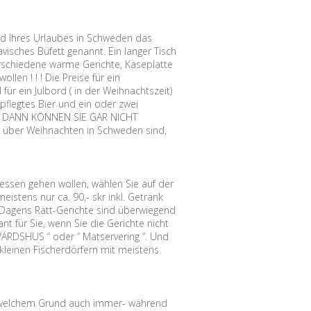
nd Ihres Urlaubes in Schweden das
ches Büfett genannt. Ein langer Tisch
verschiedene warme Gerichte, Käseplatte
len ! ! ! Die Preise für ein
für ein Julbord ( in der Weihnachtszeit)
pflegtes Bier und ein oder zwei
bei. DANN KÖNNEN SIE GAR NICHT
über Weihnachten in Schweden sind,
ssen gehen wollen, wählen Sie auf der
istens nur ca. 90,- skr inkl. Getränk
s. Dagens Rätt-Gerichte sind überwiegend
 für Sie, wenn Sie die Gerichte nicht
VÄRDSHUS “ oder “ Matservering “. Und
kleinen Fischerdörfern mit meistens
welchem Grund auch immer- während