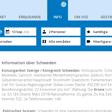
ART
ERBJUDANDE
INFO
OM OSS
GÄST
13 Sep
2 Personer
Samtliga
2026
erioden
Alla områden
Ytterligare 
Information über Schweden
Konungariket Sverige / Königreich Schweden:
Amtssprache: Schwe
Meänkieli, Samisch. Anerkannte Minderheitensprachen: Jiddisch, Ro
Gebärdensprache) Hauptstadt: Stockholm Staatsform: Parlamentari
Carl XVI. Gustav Regierungschef: Stefan Lövén Fläche: 450.295 km² Ein
Bevölkerungsdichte: 22 Einwohner pro km². Währung: Die
Krone
(sch
ca. 9,5 SEK (Stand: März 2019) Nationalhymne: Du gamla, Du fria Zei
Internet-TLD: .se Telefonvorwahl: +46
Politisches System:
Schweden ist eine parlamentarisch-demokrati