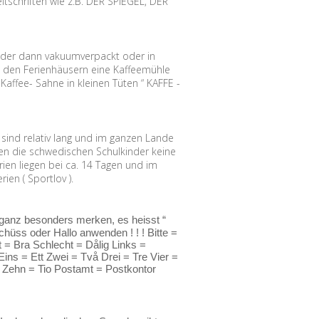
tschriften wie z.B. DER SPIEGEL, DER
, der dann vakuumverpackt oder in
n den Ferienhäusern eine Kaffeemühle
Kaffee- Sahne in kleinen Tüten “ KAFFE -
ind relativ lang und im ganzen Lande
aben die schwedischen Schulkinder keine
ien liegen bei ca. 14 Tagen und im
en ( Sportlov ).
 ganz besonders merken, es heisst “
hüss oder Hallo anwenden ! ! ! Bitte =
 = Bra Schlecht = Dålig Links =
ns = Ett Zwei = Två Drei = Tre Vier =
 Zehn = Tio Postamt = Postkontor