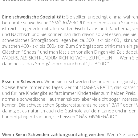
Eine schwedische Spezialität:
Sie sollten unbedingt einmal währe
berühmte schwedische “ SMÖRGÅSBORD” probieren - auch Skandinavis
ist reichlich gedeckt mit allen Sorten Fisch, Lachs und Räucheraal, 
und Nachtisch und Sie können natürlich davon so viel essen, wie Sie wol
schwedisches Smörgåsbord liegen bei ca. 300,- skr bis 400 ,- skr und 
zwischen 400,- skr bis 600,- skr. Zum Smörgåsbord trinkt man ein ge
Gläschen “ Snaps “ und man läst sich vor allen Dingen viel Zeit da
ANDERS, ALS SICH RUNDUM RICHTIG WOHL ZU FÜHLEN ! ! ! Wenn Sie 
dann heisst das Smörgåsbord manchmal “ JULBORD “ .
Essen in Schweden:
Wenn Sie in Schweden besonders preisgünstig e
Speise-Karte immer das Tages-Gericht “ DAGENS RÄTT “, das kostet me
und für Ihre Kinder gibt es fast immer Kinderteller zum halben Prei
normale schwedische Hausmannskost- aber vieleicht sogar interessant
kennen. Die schwedischen Speiserestaurants heissen “ BAR “ oder “ 
dann gibt es natürlich auch die Gasthöfe auf dem Lande und in den 
hundertjähriger Tradition, sie heissen “ GÄSTGIVAREGÅRD “.
Wenn Sie in Schweden zahlungsunfähig werden:
Wenn Sie -aus 