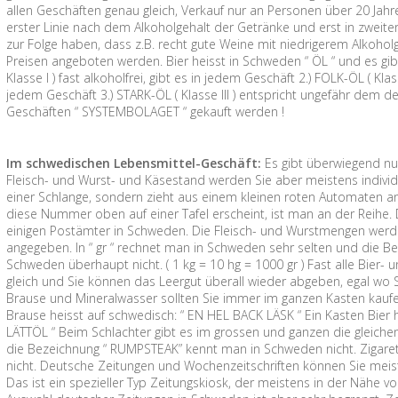
allen Geschäften genau gleich, Verkauf nur an Personen über 20 Jahre
erster Linie nach dem Alkoholgehalt der Getränke und erst in zweite
zur Folge haben, dass z.B. recht gute Weine mit niedrigerem Alkoh
Preisen angeboten werden. Bier heisst in Schweden “ ÖL “ und es gibt
Klasse I ) fast alkoholfrei, gibt es in jedem Geschäft 2.) FOLK-ÖL ( Kla
jedem Geschäft 3.) STARK-ÖL ( Klasse III ) entspricht ungefähr dem d
Geschäften “ SYSTEMBOLAGET “ gekauft werden !
Im schwedischen Lebensmittel-Geschäft:
Es gibt überwiegend nu
Fleisch- und Wurst- und Käsestand werden Sie aber meistens individu
einer Schlange, sondern zieht aus einem kleinen roten Automaten 
diese Nummer oben auf einer Tafel erscheint, ist man an der Reihe. 
einigen Postämter in Schweden. Die Fleisch- und Wurstmengen werden
angegeben. In “ gr “ rechnet man in Schweden sehr selten und die Be
Schweden überhaupt nicht. ( 1 kg = 10 hg = 1000 gr ) Fast alle Bier-
gleich und Sie können das Leergut überall wieder abgeben, egal wo Sie
Brause und Mineralwasser sollten Sie immer im ganzen Kasten kaufen, 
Brause heisst auf schwedisch: “ EN HEL BACK LÄSK “ Ein Kasten Bier 
LÄTTÖL “ Beim Schlachter gibt es im grossen und ganzen die gleichen
die Bezeichnung “ RUMPSTEAK” kennt man in Schweden nicht. Zigare
nicht. Deutsche Zeitungen und Wochenzeitschriften können Sie meis
Das ist ein spezieller Typ Zeitungskiosk, der meistens in der Nähe 