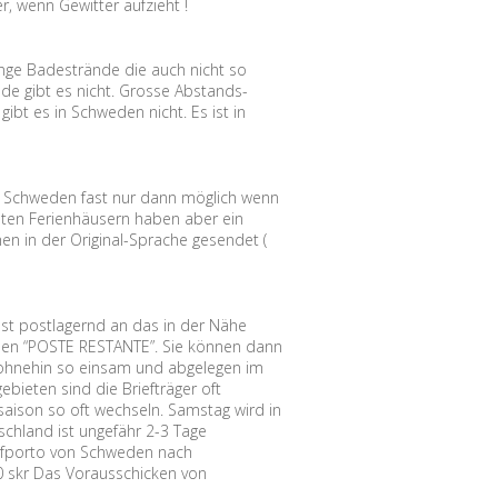
r, wenn Gewitter aufzieht !
nge Badestrände die auch nicht so
nde gibt es nicht. Grosse Abstands-
ibt es in Schweden nicht. Es ist in
.
n Schweden fast nur dann möglich wenn
isten Ferienhäusern haben aber ein
n in der Original-Sprache gesendet (
ost postlagernd an das in der Nähe
eden “POSTE RESTANTE”. Sie können dann
 ohnehin so einsam und abgelegen im
ebieten sind die Briefträger oft
saison so oft wechseln. Samstag wird in
schland ist ungefähr 2-3 Tage
iefporto von Schweden nach
,00 skr Das Vorausschicken von