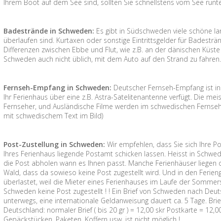
Ihrem Boot auf dem See sind, sollten Sie schnellstens vom See runte
Badestrände in Schweden:
Es gibt in Südschweden viele schöne la
überlaufen sind. Kurtaxen oder sonstige Eintrittsgelder für Badesträ
Differenzen zwischen Ebbe und Flut, wie z.B. an der dänischen Küste g
Schweden auch nicht üblich, mit dem Auto auf den Strand zu fahren
Fernseh-Empfang in Schweden:
Deutscher Fernseh-Empfang ist i
Ihr Ferienhaus über eine z.B. Astra-Satelitenantenne verfügt. Die me
Fernseher, und Ausländische Filme werden im schwedischen Fernsehe
mit schwedischem Text im Bild)
Post-Zustellung in Schweden:
Wir empfehlen, dass Sie sich Ihre P
Ihres Ferienhaus liegende Postamt schicken lassen. Heisst in Schw
die Post abholen wann es Ihnen passt. Manche Ferienhäuser liegen
Wald, dass da sowieso keine Post zugestellt wird. Und in den Ferieng
überlastet, weil die Mieter eines Ferienhauses im Laufe der Sommer
Schweden keine Post zugestellt ! ! Ein Brief von Schweden nach Deut
unterwegs, eine internationale Geldanweisung dauert ca. 5 Tage. Br
Deutschland: normaler Brief ( bis 20 gr ) = 12,00 skr Postkarte = 12
Gepäckstücken, Paketen, Koffern usw. ist nicht möglich !