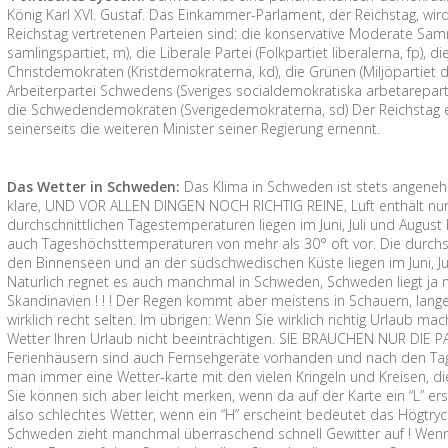
König Karl XVI. Gustaf. Das Einkammer-Parlament, der Reichstag, wird 
Reichstag vertretenen Parteien sind: die konservative Moderate Sa
samlingspartiet, m), die Liberale Partei (Folkpartiet liberalerna, fp), d
Christdemokraten (Kristdemokraterna, kd), die Grünen (Miljöpartiet
Arbeiterpartei Schwedens (Sveriges socialdemokratiska arbetareparti, s
die Schwedendemokraten (Sverigedemokraterna, sd) Der Reichstag e
seinerseits die weiteren Minister seiner Regierung ernennt.
Das Wetter in Schweden:
Das Klima in Schweden ist stets angenehm 
klare, UND VOR ALLEN DINGEN NOCH RICHTIG REINE, Luft enthält nur 
durchschnittlichen Tagestemperaturen liegen im Juni, Juli und August
auch Tageshöchsttemperaturen von mehr als 30° oft vor. Die durchs
den Binnenseen und an der südschwedischen Küste liegen im Juni, Ju
Naturlich regnet es auch manchmal in Schweden, Schweden liegt ja n
Skandinavien ! ! ! Der Regen kommt aber meistens in Schauern, lan
wirklich recht selten. Im übrigen: Wenn Sie wirklich richtig Urlaub m
Wetter Ihren Urlaub nicht beeinträchtigen. SIE BRAUCHEN NUR DIE P
Ferienhäusern sind auch Fernsehgeräte vorhanden und nach den Tag
man immer eine Wetter-karte mit den vielen Kringeln und Kreisen, di
Sie können sich aber leicht merken, wenn da auf der Karte ein “L” er
also schlechtes Wetter, wenn ein “H” erscheint bedeutet das Högtryc
Schweden zieht manchmal überraschend schnell Gewitter auf ! Wenn 