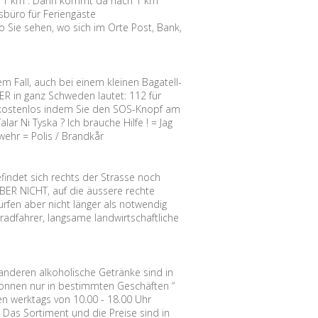
tion 1 km”. Dann kommt da nach 1 km
sbüro für Feriengäste
 Sie sehen, wo sich im Orte Post, Bank,
em Fall, auch bei einem kleinen Bagatell-
 in ganz Schweden lautet: 112 für
ie kostenlos indem Sie den SOS-Knopf am
ar Ni Tyska ? Ich brauche Hilfe ! = Jag
rwehr = Polis / Brandkår
findet sich rechts der Strasse noch
BER NICHT, auf die äussere rechte
rfen aber nicht länger als notwendig
radfahrer, langsame landwirtschaftliche
 anderen alkoholische Getränke sind in
 können nur in bestimmten Geschäften “
n werktags von 10.00 - 18.00 Uhr
 Das Sortiment und die Preise sind in