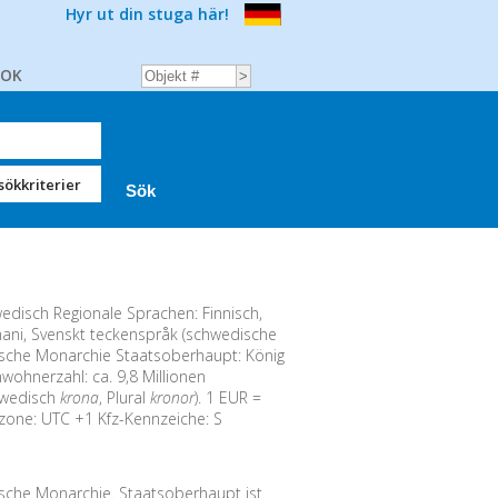
Hyr ut din stuga här!
BOK
sökkriterier
disch Regionale Sprachen: Finnisch,
mani, Svenskt teckenspråk (schwedische
sche Monarchie Staatsoberhaupt: König
wohnerzahl: ca. 9,8 Millionen
wedisch
krona
, Plural
kronor
). 1 EUR =
tzone: UTC +1 Kfz-Kennzeiche: S
sche Monarchie. Staatsoberhaupt ist