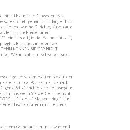
nd Ihres Urlaubes in Schweden das
ches Büfett genannt. Ein langer Tisch
verschiedene warme Gerichte, Käseplatte
len ! ! ! Die Preise für ein
für ein Julbord ( in der Weihnachtszeit)
pflegtes Bier und ein oder zwei
bei. DANN KÖNNEN SIE GAR NICHT
über Weihnachten in Schweden sind,
ssen gehen wollen, wählen Sie auf der
istens nur ca. 90,- skr inkl. Getränk
s. Dagens Rätt-Gerichte sind überwiegend
 für Sie, wenn Sie die Gerichte nicht
VÄRDSHUS “ oder “ Matservering “. Und
kleinen Fischerdörfern mit meistens
welchem Grund auch immer- während