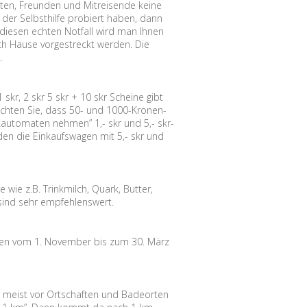
ten, Freunden und Mitreisende keine
 der Selbsthilfe probiert haben, dann
diesen echten Notfall wird man Ihnen
ach Hause vorgestreckt werden. Die
.
skr, 2 skr 5 skr + 10 skr Scheine gibt
beachten Sie, dass 50- und 1000-Kronen-
arkautomaten nehmen” 1,- skr und 5,- skr-
en die Einkaufswagen mit 5,- skr und
wie z.B. Trinkmilch, Quark, Butter,
 sind sehr empfehlenswert.
eden vom 1. November bis zum 30. März
 meist vor Ortschaften und Badeorten