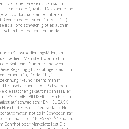
n ! Die hohen Preise richten sich in
r Linie nach der Qualität. Das kann dann
olgehalt, zu durchaus annehmbaren
 3 verschiedene Arten: 1.) LÄTT- ÖL (
sse II ) alkoholschwach, gibt es auch in
eutschen Bier und kann nur in den
r noch Selbstbedienungsläden, am
ell bedient. Man steht dort nicht in
an der Seite eine Nummer und wenn
Diese Regelung gibt es übrigens auch in
 immer in “ kg “ oder “ hg “
zeichnung “ Pfund “ kennt man in
 und Brauseflaschen sind in Schweden
 die Flaschen gekauft haben ! ! ! Bier,
DAS IST VIEL BILLIGER ! ! ! Ein Kasten
heisst auf schwedisch: “ EN HEL BACK
 Fleischarten wie in Deutschland. Nur
ttenautomaten gibt es in Schweden gar
tens im nächsten “ PRESSBYRÅ “ kaufen.
vom Bahnhof oder Markplatz liegt Die