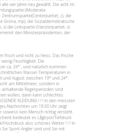
alle vier Jahre neu gewählt. Die acht im
mmlungspartei (Moderata
ie Zentrumspartei(Centerpartiet, c), die
 de Gröna, mp), die Sozialdemokratische
) die Linkspartei (Vänsterpartiet, v).
rnennt den Ministerpräsidenten, der
frisch und nicht zu heiss. Das frische
wenig Feuchtigkeit. Die
 bei ca. 24° , und natürlich kommen
chnittlichen Wasser-Temperaturen in
li und August zwischen 19° und 24°.
icht am Mittelmeer, sondern in
ge anhaltende Regenperioden sind
achen wollen, dann kann schlechtes
ASSENDE KLEIDUNG ! ! ! In den meissten
es-Nachrichten um 19.30 Uhr zeigt
e sowieso kein Mensch richtig versteht.
scheint bedeutet es Lågtryck/Tiefdruck
k/Hochdruck also schönes Wetter ! ! ! In
Sie Sport-Angler sind und Sie mit