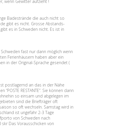
r, wenn Gewitter aufzieht !
nge Badestrände die auch nicht so
nde gibt es nicht. Grosse Abstands-
ibt es in Schweden nicht. Es ist in
.
n Schweden fast nur dann möglich wenn
isten Ferienhäusern haben aber ein
n in der Original-Sprache gesendet (
ost postlagernd an das in der Nähe
eden “POSTE RESTANTE”. Sie können dann
 ohnehin so einsam und abgelegen im
ebieten sind die Briefträger oft
saison so oft wechseln. Samstag wird in
schland ist ungefähr 2-3 Tage
iefporto von Schweden nach
,00 skr Das Vorausschicken von