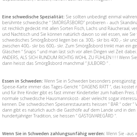
Eine schwedische Spezialität:
Sie sollten unbedingt einmal währe
berühmte schwedische “ SMÖRGÅSBORD” probieren - auch Skandinavis
ist reichlich gedeckt mit allen Sorten Fisch, Lachs und Räucheraal, 
und Nachtisch und Sie können natürlich davon so viel essen, wie Sie wol
schwedisches Smörgåsbord liegen bei ca. 300,- skr bis 400 ,- skr und 
zwischen 400,- skr bis 600,- skr. Zum Smörgåsbord trinkt man ein ge
Gläschen “ Snaps “ und man läst sich vor allen Dingen viel Zeit da
ANDERS, ALS SICH RUNDUM RICHTIG WOHL ZU FÜHLEN ! ! ! Wenn Sie 
dann heisst das Smörgåsbord manchmal “ JULBORD “ .
Essen in Schweden:
Wenn Sie in Schweden besonders preisgünstig e
Speise-Karte immer das Tages-Gericht “ DAGENS RÄTT “, das kostet me
und für Ihre Kinder gibt es fast immer Kinderteller zum halben Prei
normale schwedische Hausmannskost- aber vieleicht sogar interessant
kennen. Die schwedischen Speiserestaurants heissen “ BAR “ oder “ 
dann gibt es natürlich auch die Gasthöfe auf dem Lande und in den 
hundertjähriger Tradition, sie heissen “ GÄSTGIVAREGÅRD “.
Wenn Sie in Schweden zahlungsunfähig werden:
Wenn Sie -aus 