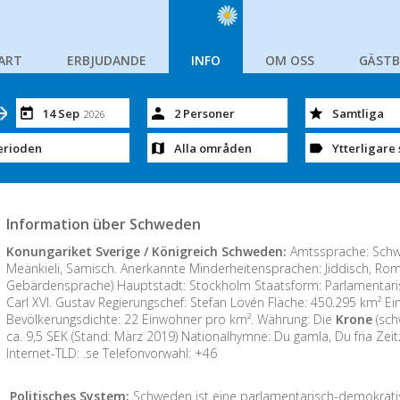
ART
ERBJUDANDE
INFO
OM OSS
GÄST
14 Sep
2 Personer
Samtliga
2026
erioden
Alla områden
Ytterligare 
Information über Schweden
Konungariket Sverige / Königreich Schweden:
Amtssprache: Schwe
Meänkieli, Samisch. Anerkannte Minderheitensprachen: Jiddisch, Ro
Gebärdensprache) Hauptstadt: Stockholm Staatsform: Parlamentari
Carl XVI. Gustav Regierungschef: Stefan Lövén Fläche: 450.295 km² Ein
Bevölkerungsdichte: 22 Einwohner pro km². Währung: Die
Krone
(sch
ca. 9,5 SEK (Stand: März 2019) Nationalhymne: Du gamla, Du fria Zei
Internet-TLD: .se Telefonvorwahl: +46
Politisches System:
Schweden ist eine parlamentarisch-demokrati