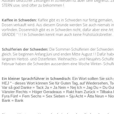
Auswahl deutscher Zeitungen in Schweden ist aber sehr begrenzt. Zei
STERN usw. sind öfter zu bekommen !
Kaffee in Schweden:
Kaffee gibt es in Schweden nur fertig gemalen
Dosen verkauft wird. Aus diesem Grunde werden Sie auch niemals i
vorfinden. Dosenmilch gibt es in Schweden nicht, dafür aber eine Art 
GRÄDDE “ ! ! ! In Schweden kennt man auch keine Frühstücksbretter.
Schulferien der Schweden:
Die Sommer-Schulferien der Schweden s
gleich. Sie beginnen Anfang Juni und enden Mitte August ! ! Dafür h
längeren Herbst- und Osterferien. Weihnachts- und Neujahrs-Schulfer
Februar haben die Schweden ausserdem eine Woche Winter- Schulferi
Ein kleiner Sprachführer in Schwedisch:
Ein Wort sollten Sie sich
HEJ “ - dieses Wort können Sie für Guten Tag, auf Wiedersehen, Tsc
Var så god Danke = Tack Ja = Ja Nein = Nej Ich = Jag Du = Du Gut
Vänster Rechts = Höger Geradeaus = Rakt fram Zurück = Tillbaka Ei
Fyra Fünf = Fem Sechs = Sex Sieben = Sju Acht = Åtta Neun = Nio
Bank = Bank