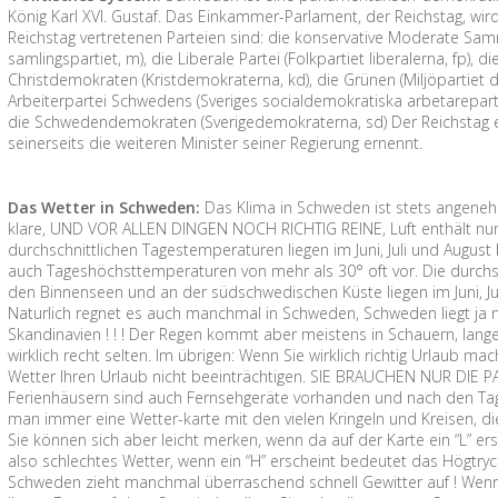
König Karl XVI. Gustaf. Das Einkammer-Parlament, der Reichstag, wird 
Reichstag vertretenen Parteien sind: die konservative Moderate Sa
samlingspartiet, m), die Liberale Partei (Folkpartiet liberalerna, fp), d
Christdemokraten (Kristdemokraterna, kd), die Grünen (Miljöpartiet
Arbeiterpartei Schwedens (Sveriges socialdemokratiska arbetareparti, s
die Schwedendemokraten (Sverigedemokraterna, sd) Der Reichstag e
seinerseits die weiteren Minister seiner Regierung ernennt.
Das Wetter in Schweden:
Das Klima in Schweden ist stets angenehm 
klare, UND VOR ALLEN DINGEN NOCH RICHTIG REINE, Luft enthält nur 
durchschnittlichen Tagestemperaturen liegen im Juni, Juli und August
auch Tageshöchsttemperaturen von mehr als 30° oft vor. Die durchs
den Binnenseen und an der südschwedischen Küste liegen im Juni, Ju
Naturlich regnet es auch manchmal in Schweden, Schweden liegt ja n
Skandinavien ! ! ! Der Regen kommt aber meistens in Schauern, lan
wirklich recht selten. Im übrigen: Wenn Sie wirklich richtig Urlaub m
Wetter Ihren Urlaub nicht beeinträchtigen. SIE BRAUCHEN NUR DIE P
Ferienhäusern sind auch Fernsehgeräte vorhanden und nach den Tag
man immer eine Wetter-karte mit den vielen Kringeln und Kreisen, di
Sie können sich aber leicht merken, wenn da auf der Karte ein “L” er
also schlechtes Wetter, wenn ein “H” erscheint bedeutet das Högtryc
Schweden zieht manchmal überraschend schnell Gewitter auf ! Wenn 