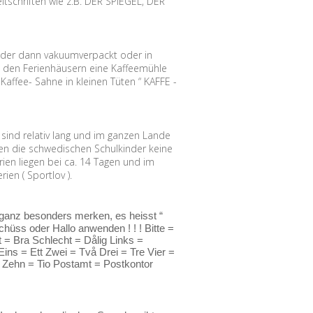
tschriften wie z.B. DER SPIEGEL, DER
, der dann vakuumverpackt oder in
n den Ferienhäusern eine Kaffeemühle
Kaffee- Sahne in kleinen Tüten “ KAFFE -
ind relativ lang und im ganzen Lande
aben die schwedischen Schulkinder keine
ien liegen bei ca. 14 Tagen und im
en ( Sportlov ).
 ganz besonders merken, es heisst “
hüss oder Hallo anwenden ! ! ! Bitte =
 = Bra Schlecht = Dålig Links =
ns = Ett Zwei = Två Drei = Tre Vier =
 Zehn = Tio Postamt = Postkontor