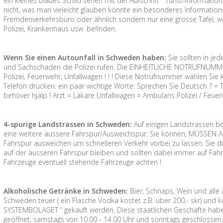
ein kleines blaues Schild sehen mit der Aufschrift “ Turist-Informa
nicht, was man vieleicht glauben könnte ein besonderes Information
Fremdenverkehrsbüro oder ähnlich sondern nur eine grosse Tafel, wo
Polizei, Krankenhaus usw. befinden.
Wenn Sie einen Autounfall in Schweden haben:
Sie sollten in jed
und Sachschaden die Polizei rufen. Die EINHEITLICHE NOTRUFNUMMER
Polizei, Feuerwehr, Unfallwagen ! ! ! Diese Notrufnummer wählen S
Telefon drücken. ein paar wichtige Worte: Sprechen Sie Deutsch ? = Tal
behöver hjälp ! Arzt = Läkare Unfallwagen = Ambulans Polizei / Feue
4-spurige Landstrassen in Schweden:
Auf einigen Landstrassen be
eine weitere äussere Fahrspur/Ausweichspur. Sie können, MÜSSEN A
Fahrspur ausweichen um schnelleren Verkehr vorbei zu lassen. Sie dü
auf der äusseren Fahrspur bleiben und sollten dabei immer auf Fahr
Fahrzeuge eventuell stehende Fahrzeuge achten !
Alkoholische Getränke in Schweden:
Bier, Schnaps, Wein und alle
Schweden teuer ( ein Flasche Vodka kostet z.B. über 200,- skr) und
SYSTEMBOLAGET “ gekauft werden. Diese staatlichen Geschäfte habe
geöffnet, samstags von 10.00 - 14.00 Uhr und sonntags geschlossen.