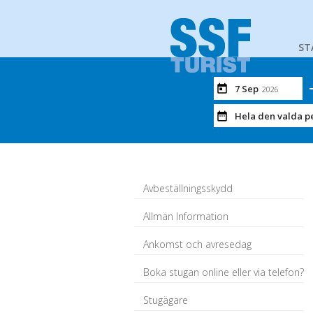
ST
7 Sep
2026
Hela den valda p
Avbeställningsskydd
Allmän Information
Ankomst och avresedag
Boka stugan online eller via telefon?
Stugägare