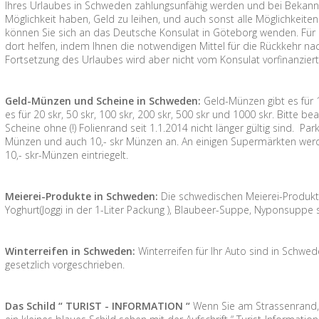
Ihres Urlaubes in Schweden zahlungsunfähig werden und bei Bekann
Möglichkeit haben, Geld zu leihen, und auch sonst alle Möglichkeiten
können Sie sich an das Deutsche Konsulat in Göteborg wenden. Für 
dort helfen, indem Ihnen die notwendigen Mittel für die Rückkehr n
Fortsetzung des Urlaubes wird aber nicht vom Konsulat vorfinanziert
Geld-Münzen und Scheine in Schweden:
Geld-Münzen gibt es für 1 
es für 20 skr, 50 skr, 100 skr, 200 skr, 500 skr und 1000 skr. Bitte 
Scheine ohne (!) Folienrand seit 1.1.2014 nicht länger gültig sind. P
Münzen und auch 10,- skr Münzen an. An einigen Supermärkten werd
10,- skr-Münzen eintriegelt.
Meierei-Produkte in Schweden:
Die schwedischen Meierei-Produkte 
Yoghurt(Joggi in der 1-Liter Packung ), Blaubeer-Suppe, Nyponsuppe
Winterreifen in Schweden:
Winterreifen für Ihr Auto sind in Schw
gesetzlich vorgeschrieben.
Das Schild “ TURIST - INFORMATION “
Wenn Sie am Strassenrand,