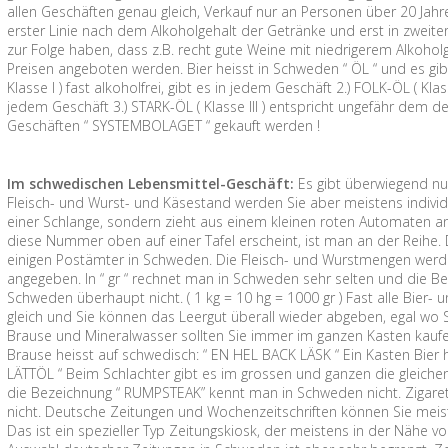
allen Geschäften genau gleich, Verkauf nur an Personen über 20 Jahre
erster Linie nach dem Alkoholgehalt der Getränke und erst in zweite
zur Folge haben, dass z.B. recht gute Weine mit niedrigerem Alkoh
Preisen angeboten werden. Bier heisst in Schweden “ ÖL “ und es gibt
Klasse I ) fast alkoholfrei, gibt es in jedem Geschäft 2.) FOLK-ÖL ( Kla
jedem Geschäft 3.) STARK-ÖL ( Klasse III ) entspricht ungefähr dem d
Geschäften “ SYSTEMBOLAGET “ gekauft werden !
Im schwedischen Lebensmittel-Geschäft:
Es gibt überwiegend nu
Fleisch- und Wurst- und Käsestand werden Sie aber meistens individu
einer Schlange, sondern zieht aus einem kleinen roten Automaten 
diese Nummer oben auf einer Tafel erscheint, ist man an der Reihe. 
einigen Postämter in Schweden. Die Fleisch- und Wurstmengen werden
angegeben. In “ gr “ rechnet man in Schweden sehr selten und die Be
Schweden überhaupt nicht. ( 1 kg = 10 hg = 1000 gr ) Fast alle Bier-
gleich und Sie können das Leergut überall wieder abgeben, egal wo Sie
Brause und Mineralwasser sollten Sie immer im ganzen Kasten kaufen, 
Brause heisst auf schwedisch: “ EN HEL BACK LÄSK “ Ein Kasten Bier 
LÄTTÖL “ Beim Schlachter gibt es im grossen und ganzen die gleichen
die Bezeichnung “ RUMPSTEAK” kennt man in Schweden nicht. Zigare
nicht. Deutsche Zeitungen und Wochenzeitschriften können Sie meis
Das ist ein spezieller Typ Zeitungskiosk, der meistens in der Nähe 