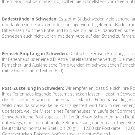
Ihrem Boot auf dem See sind, sollten Sie schnellstens vom See runte
Badestrände in Schweden:
Es gibt in Südschweden viele schöne la
überlaufen sind. Kurtaxen oder sonstige Eintrittsgelder für Badesträ
Differenzen zwischen Ebbe und Flut, wie z.B. an der dänischen Küste g
Schweden auch nicht üblich, mit dem Auto auf den Strand zu fahren
Fernseh-Empfang in Schweden:
Deutscher Fernseh-Empfang ist i
Ihr Ferienhaus über eine z.B. Astra-Satelitenantenne verfügt. Die me
Fernseher, und Ausländische Filme werden im schwedischen Fernsehe
mit schwedischem Text im Bild)
Post-Zustellung in Schweden:
Wir empfehlen, dass Sie sich Ihre P
Ihres Ferienhaus liegende Postamt schicken lassen. Heisst in Schw
die Post abholen wann es Ihnen passt. Manche Ferienhäuser liegen
Wald, dass da sowieso keine Post zugestellt wird. Und in den Ferieng
überlastet, weil die Mieter eines Ferienhauses im Laufe der Sommer
Schweden keine Post zugestellt ! ! Ein Brief von Schweden nach Deut
unterwegs, eine internationale Geldanweisung dauert ca. 5 Tage. Br
Deutschland: normaler Brief ( bis 20 gr ) = 12,00 skr Postkarte = 12
Gepäckstücken, Paketen, Koffern usw. ist nicht möglich !