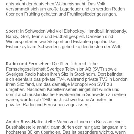
entspricht der deutschen Walpurgisnacht. Das Volk
versammelt sich um große Lagerfeuer und es werden Reden
über den Frühling gehalten und Frühlingslieder gesungen.
Sport:
In Schweden wird viel Eishockey, Handball, Innebandy,
Bandy, Golf, Tennis und Fußball gespielt. Daneben sind
Wintersportarten wie Skisport und Eislaufen populär. Das
Eishockeyteam Schwedens gehört zu den besten der Welt.
Radio und Fernsehen:
Die öffentlich-rechtliche
Fernsehgesellschaft Sveriges Television AB (SVT) sowie
Sveriges Radio haben ihren Sitz in Stockholm. Dort befindet
sich ebenfalls das private TV4, während private TV3 in London
ihren Sitz fand, um das damalige Monopol von SVT zu
umgehen. Nachdem Kabelfernsehen eingeführt wurde und
somit auch ausländische Privatsender in Schweden zu sehen
waren, wurden ab 1990 auch schwedische Anbieter für
privates Radio und Fernsehen zugelassen.
An der Buss-Haltestelle:
Wenn vor Ihnen ein Buss an einer
Busshaltestelle anhält, dann dürfen den nur ganz langsam mit
höchstens 30 km überholen. Das ist besonders wichtig, wenn