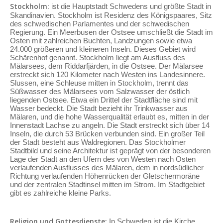
Stockholm:
ist die Hauptstadt Schwedens und größte Stadt in
Skandinavien. Stockholm ist Residenz des Königspaares, Sitz
des schwedischen Parlamentes und der schwedischen
Regierung. Ein Meerbusen der Ostsee umschließt die Stadt im
Osten mit zahlreichen Buchten, Landzungen sowie etwa
24.000 größeren und kleineren Inseln. Dieses Gebiet wird
Schärenhof genannt. Stockholm liegt am Ausfluss des
Mälarsees, dem Riddarfjärden, in die Ostsee. Der Mälarsee
erstreckt sich 120 Kilometer nach Westen ins Landesinnere.
Slussen, eine Schleuse mitten in Stockholm, trennt das
Süßwasser des Mälarsees vom Salzwasser der östlich
liegenden Ostsee. Etwa ein Drittel der Stadtfläche sind mit
Wasser bedeckt. Die Stadt bezieht ihr Trinkwasser aus
Mälaren, und die hohe Wasserqualität erlaubt es, mitten in der
Innenstadt Lachse zu angeln. Die Stadt erstreckt sich über 14
Inseln, die durch 53 Brücken verbunden sind. Ein großer Teil
der Stadt besteht aus Waldregionen. Das Stockholmer
Stadtbild und seine Architektur ist geprägt von der besonderen
Lage der Stadt an den Ufern des von Westen nach Osten
verlaufenden Ausflusses des Mälaren, dem in nordsüdlicher
Richtung verlaufenden Höhenrücken der Gletschermoräne
und der zentralen Stadtinsel mitten im Strom. Im Stadtgebiet
gibt es zahlreiche kleine Parks.
Religion und Gottesdienste:
In Schweden ist die Kirche