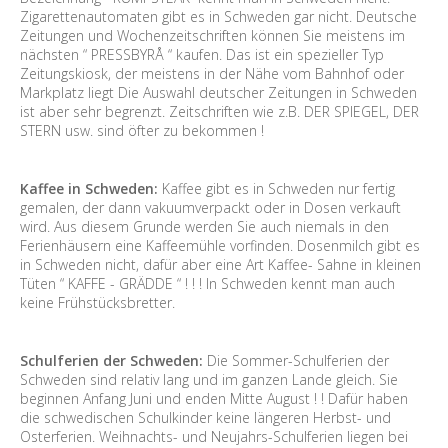
Zigarettenautomaten gibt es in Schweden gar nicht. Deutsche
Zeitungen und Wochenzeitschriften können Sie meistens im
nächsten “ PRESSBYRÅ “ kaufen. Das ist ein spezieller Typ
Zeitungskiosk, der meistens in der Nähe vom Bahnhof oder
Markplatz liegt Die Auswahl deutscher Zeitungen in Schweden
ist aber sehr begrenzt. Zeitschriften wie z.B. DER SPIEGEL, DER
STERN usw. sind öfter zu bekommen !
Kaffee in Schweden:
Kaffee gibt es in Schweden nur fertig
gemalen, der dann vakuumverpackt oder in Dosen verkauft
wird. Aus diesem Grunde werden Sie auch niemals in den
Ferienhäusern eine Kaffeemühle vorfinden. Dosenmilch gibt es
in Schweden nicht, dafür aber eine Art Kaffee- Sahne in kleinen
Tüten “ KAFFE - GRÄDDE “ ! ! ! In Schweden kennt man auch
keine Frühstücksbretter.
Schulferien der Schweden:
Die Sommer-Schulferien der
Schweden sind relativ lang und im ganzen Lande gleich. Sie
beginnen Anfang Juni und enden Mitte August ! ! Dafür haben
die schwedischen Schulkinder keine längeren Herbst- und
Osterferien. Weihnachts- und Neujahrs-Schulferien liegen bei