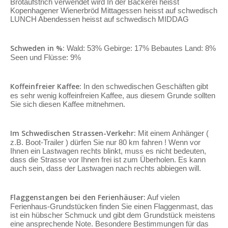
Brotaufstrich verwendet wird In der Bäckerei heisst
Kopenhagener Wienerbröd Mittagessen heisst auf schwedisch
LUNCH Abendessen heisst auf schwedisch MIDDAG
Schweden in %:
Wald: 53% Gebirge: 17% Bebautes Land: 8%
Seen und Flüsse: 9%
Koffeinfreier Kaffee:
In den schwedischen Geschäften gibt
es sehr wenig koffeinfreien Kaffee, aus diesem Grunde sollten
Sie sich diesen Kaffee mitnehmen.
Im Schwedischen Strassen-Verkehr:
Mit einem Anhänger (
z.B. Boot-Trailer ) dürfen Sie nur 80 km fahren ! Wenn vor
Ihnen ein Lastwagen rechts blinkt, muss es nicht bedeuten,
dass die Strasse vor Ihnen frei ist zum Überholen. Es kann
auch sein, dass der Lastwagen nach rechts abbiegen will.
Flaggenstangen bei den Ferienhäuser:
Auf vielen
Ferienhaus-Grundstücken finden Sie einen Flaggenmast, das
ist ein hübscher Schmuck und gibt dem Grundstück meistens
eine ansprechende Note. Besondere Bestimmungen für das