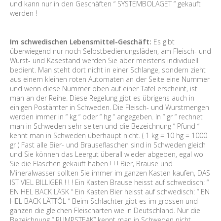
und kann nur in den Geschäften “ SYSTEMBOLAGET “ gekauft
werden !
Im schwedischen Lebensmittel-Geschäft:
Es gibt
überwiegend nur noch Selbstbedienungsläden, am Fleisch- und
Wurst- und Käsestand werden Sie aber meistens individuell
bedient. Man steht dort nicht in einer Schlange, sondern zieht
aus einem kleinen roten Automaten an der Seite eine Nummer
und wenn diese Nummer oben auf einer Tafel erscheint, ist
man an der Reihe. Diese Regelung gibt es übrigens auch in
einigen Postämter in Schweden. Die Fleisch- und Wurstmengen
werden immer in “ kg “ oder “ hg “ angegeben. In “ gr “ rechnet
man in Schweden sehr selten und die Bezeichnung “ Pfund “
kennt man in Schweden überhaupt nicht. ( 1 kg = 10 hg = 1000
gr ) Fast alle Bier- und Brauseflaschen sind in Schweden gleich
und Sie können das Leergut überall wieder abgeben, egal wo
Sie die Flaschen gekauft haben ! ! ! Bier, Brause und
Mineralwasser sollten Sie immer im ganzen Kasten kaufen, DAS
IST VIEL BILLIGER ! ! ! Ein Kasten Brause heisst auf schwedisch: “
EN HEL BACK LÄSK “ Ein Kasten Bier heisst auf schwedisch: “ EN
HEL BACK LÄTTÖL “ Beim Schlachter gibt es im grossen und
ganzen die gleichen Fleischarten wie in Deutschland. Nur die
Bezeichnung “ RUMPSTEAK” kennt man in Schweden nicht.