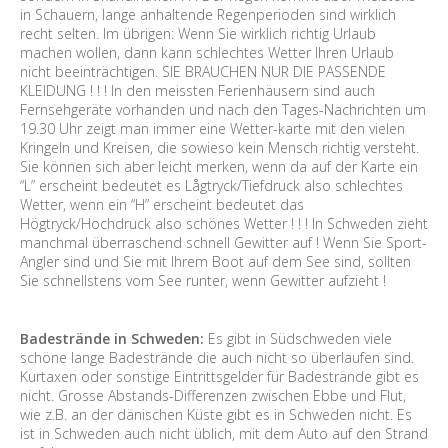
in Schauern, lange anhaltende Regenperioden sind wirklich
recht selten. Im übrigen: Wenn Sie wirklich richtig Urlaub
machen wollen, dann kann schlechtes Wetter Ihren Urlaub
nicht beeinträchtigen. SIE BRAUCHEN NUR DIE PASSENDE
KLEIDUNG ! ! ! In den meissten Ferienhäusern sind auch
Fernsehgeräte vorhanden und nach den Tages-Nachrichten um
19.30 Uhr zeigt man immer eine Wetter-karte mit den vielen
Kringeln und Kreisen, die sowieso kein Mensch richtig versteht.
Sie können sich aber leicht merken, wenn da auf der Karte ein
“L” erscheint bedeutet es Lågtryck/Tiefdruck also schlechtes
Wetter, wenn ein “H” erscheint bedeutet das
Högtryck/Hochdruck also schönes Wetter ! ! ! In Schweden zieht
manchmal überraschend schnell Gewitter auf ! Wenn Sie Sport-
Angler sind und Sie mit Ihrem Boot auf dem See sind, sollten
Sie schnellstens vom See runter, wenn Gewitter aufzieht !
Badestrände in Schweden:
Es gibt in Südschweden viele
schöne lange Badestrände die auch nicht so überlaufen sind.
Kurtaxen oder sonstige Eintrittsgelder für Badestrände gibt es
nicht. Grosse Abstands-Differenzen zwischen Ebbe und Flut,
wie z.B. an der dänischen Küste gibt es in Schweden nicht. Es
ist in Schweden auch nicht üblich, mit dem Auto auf den Strand