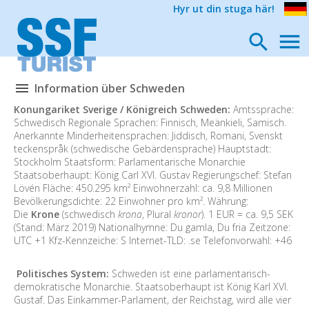
Hyr ut din stuga här!
Information über Schweden
Konungariket Sverige / Königreich Schweden:
Amtssprache:
Schwedisch Regionale Sprachen: Finnisch, Meänkieli, Samisch.
Anerkannte Minderheitensprachen: Jiddisch, Romani, Svenskt
teckenspråk (schwedische Gebärdensprache) Hauptstadt:
Stockholm Staatsform: Parlamentarische Monarchie
Staatsoberhaupt: König Carl XVI. Gustav Regierungschef: Stefan
Lövén Fläche: 450.295 km² Einwohnerzahl: ca. 9,8 Millionen
Bevölkerungsdichte: 22 Einwohner pro km². Währung:
Die
Krone
(schwedisch
krona
, Plural
kronor
). 1 EUR = ca. 9,5 SEK
(Stand: März 2019) Nationalhymne: Du gamla, Du fria Zeitzone:
UTC +1 Kfz-Kennzeiche: S Internet-TLD: .se Telefonvorwahl: +46
Politisches System:
Schweden ist eine parlamentarisch-
demokratische Monarchie. Staatsoberhaupt ist König Karl XVI.
Gustaf. Das Einkammer-Parlament, der Reichstag, wird alle vier