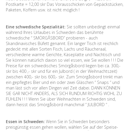
Postkarte = 12,00 skr Das Vorausschicken von Gepäckstücken,
Paketen, Koffern usw. ist nicht möglich !
Eine schwedische Spezialität:
Sie sollten unbedingt einmal
während Ihres Urlaubes in Schweden das berühmte
schwedische “ SMÖRGÅSBORD” probieren - auch
Skandinavisches Büfett genannt. Ein langer Tisch ist reichlich
gedeckt mit allen Sorten Fisch, Lachs und Räucheraal,
verschiedene warme Gerichte, Käseplatte und Nachtisch und
Sie können natürlich davon so viel essen, wie Sie wollen ! ! ! Die
Preise für ein schwedisches Smörgåsbord liegen bei ca. 300,-
skr bis 400 ,- skr und für ein Julbord ( in der Weihnachtszeit)
zwischen 400,- skr bis 600,- skr. Zum Smörgåsbord trinkt man
ein gepflegtes Bier und ein oder zwei Gläschen “ Snaps “ und
man läst sich vor allen Dingen viel Zeit dabei. DANN KÖNNEN
SIE GAR NICHT ANDERS, ALS SICH RUNDUM RICHTIG WOHL ZU
FÜHLEN ! ! ! Wenn Sie über Weihnachten in Schweden sind,
dann heisst das Smörgåsbord manchmal “ JULBORD “ .
Essen in Schweden:
Wenn Sie in Schweden besonders
preisgünstig essen gehen wollen, wählen Sie auf der Speise-