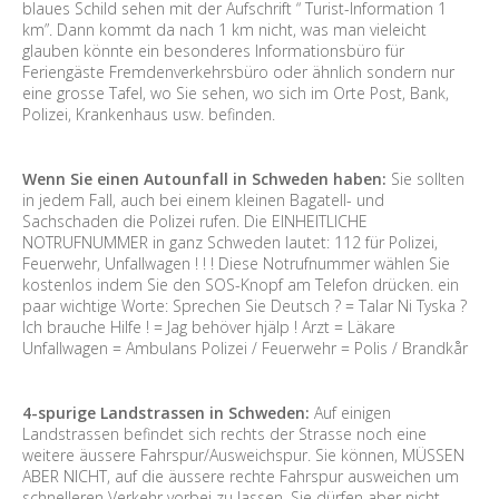
blaues Schild sehen mit der Aufschrift “ Turist-Information 1
km”. Dann kommt da nach 1 km nicht, was man vieleicht
glauben könnte ein besonderes Informationsbüro für
Feriengäste Fremdenverkehrsbüro oder ähnlich sondern nur
eine grosse Tafel, wo Sie sehen, wo sich im Orte Post, Bank,
Polizei, Krankenhaus usw. befinden.
Wenn Sie einen Autounfall in Schweden haben:
Sie sollten
in jedem Fall, auch bei einem kleinen Bagatell- und
Sachschaden die Polizei rufen. Die EINHEITLICHE
NOTRUFNUMMER in ganz Schweden lautet: 112 für Polizei,
Feuerwehr, Unfallwagen ! ! ! Diese Notrufnummer wählen Sie
kostenlos indem Sie den SOS-Knopf am Telefon drücken. ein
paar wichtige Worte: Sprechen Sie Deutsch ? = Talar Ni Tyska ?
Ich brauche Hilfe ! = Jag behöver hjälp ! Arzt = Läkare
Unfallwagen = Ambulans Polizei / Feuerwehr = Polis / Brandkår
4-spurige Landstrassen in Schweden:
Auf einigen
Landstrassen befindet sich rechts der Strasse noch eine
weitere äussere Fahrspur/Ausweichspur. Sie können, MÜSSEN
ABER NICHT, auf die äussere rechte Fahrspur ausweichen um
schnelleren Verkehr vorbei zu lassen. Sie dürfen aber nicht