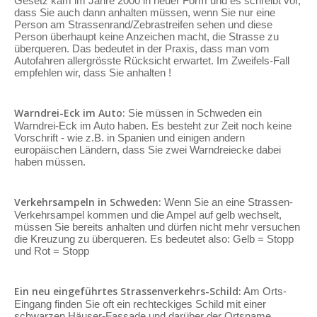
Gesetz kam im Jahre 2000 in neuer Form und es schreibt vor,
dass Sie auch dann anhalten müssen, wenn Sie nur eine
Person am Strassenrand/Zebrastreifen sehen und diese
Person überhaupt keine Anzeichen macht, die Strasse zu
überqueren. Das bedeutet in der Praxis, dass man vom
Autofahren allergrösste Rücksicht erwartet. Im Zweifels-Fall
empfehlen wir, dass Sie anhalten !
Warndrei-Eck im Auto:
Sie müssen in Schweden ein
Warndrei-Eck im Auto haben. Es besteht zur Zeit noch keine
Vorschrift - wie z.B. in Spanien und einigen andern
europäischen Ländern, dass Sie zwei Warndreiecke dabei
haben müssen.
Verkehrsampeln in Schweden:
Wenn Sie an eine Strassen-
Verkehrsampel kommen und die Ampel auf gelb wechselt,
müssen Sie bereits anhalten und dürfen nicht mehr versuchen
die Kreuzung zu überqueren. Es bedeutet also: Gelb = Stopp
und Rot = Stopp
Ein neu eingeführtes Strassenverkehrs-Schild:
Am Orts-
Eingang finden Sie oft ein rechteckiges Schild mit einer
schwarzen Häuser-Fassade und darüber der Ortsname.