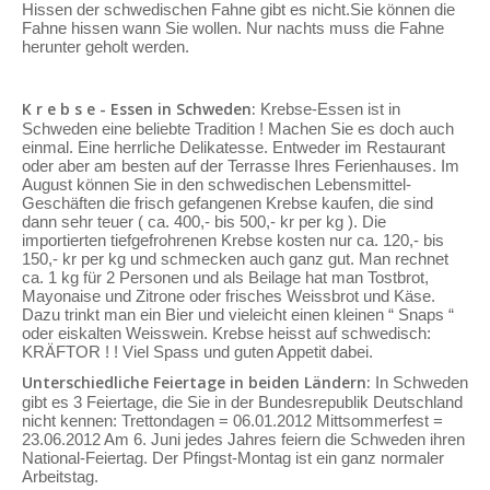
Hissen der schwedischen Fahne gibt es nicht.Sie können die
Fahne hissen wann Sie wollen. Nur nachts muss die Fahne
herunter geholt werden.
K r e b s e - Essen in Schweden:
Krebse-Essen ist in
Schweden eine beliebte Tradition ! Machen Sie es doch auch
einmal. Eine herrliche Delikatesse. Entweder im Restaurant
oder aber am besten auf der Terrasse Ihres Ferienhauses. Im
August können Sie in den schwedischen Lebensmittel-
Geschäften die frisch gefangenen Krebse kaufen, die sind
dann sehr teuer ( ca. 400,- bis 500,- kr per kg ). Die
importierten tiefgefrohrenen Krebse kosten nur ca. 120,- bis
150,- kr per kg und schmecken auch ganz gut. Man rechnet
ca. 1 kg für 2 Personen und als Beilage hat man Tostbrot,
Mayonaise und Zitrone oder frisches Weissbrot und Käse.
Dazu trinkt man ein Bier und vieleicht einen kleinen “ Snaps “
oder eiskalten Weisswein. Krebse heisst auf schwedisch:
KRÄFTOR ! ! Viel Spass und guten Appetit dabei.
Unterschiedliche Feiertage in beiden Ländern:
In Schweden
gibt es 3 Feiertage, die Sie in der Bundesrepublik Deutschland
nicht kennen: Trettondagen = 06.01.2012 Mittsommerfest =
23.06.2012 Am 6. Juni jedes Jahres feiern die Schweden ihren
National-Feiertag. Der Pfingst-Montag ist ein ganz normaler
Arbeitstag.