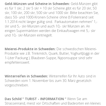
Geld-Münzen und Scheine in Schweden:
Geld-Münzen gibt
es für 1 skr, 2 skr 5 skr + 10 skr Scheine gibt es für 20 skr, 50
skr, 100 skr, 200 skr, 500 skr und 1000 skr. Bitte beachten Sie,
dass 50- und 1000-Kronen-Scheine ohne (!) Folienrand seit
1.1.2014 nicht länger gültig sind. Parkautomaten nehmen” 1,-
skr und 5,- skr-Münzen und auch 10,- skr Münzen an. An
einigen Supermärkten werden die Einkaufswagen mit 5,- skr
und 10,- skr-Münzen eintriegelt.
Meierei-Produkte in Schweden:
Die schwedischen Meierei-
Produkte wie z.B. Trinkmilch, Quark, Butter, Yoghurt(Joggi in der
1-Liter Packung ), Blaubeer-Suppe, Nyponsuppe sind sehr
empfehlenswert.
Winterreifen in Schweden:
Winterreifen für Ihr Auto sind in
Schweden vom 1. November bis zum 30. März gesetzlich
vorgeschrieben.
Das Schild “ TURIST - INFORMATION “
Wenn Sie am
Strassenrand, meist vor Ortschaften und Badeorten ein kleines