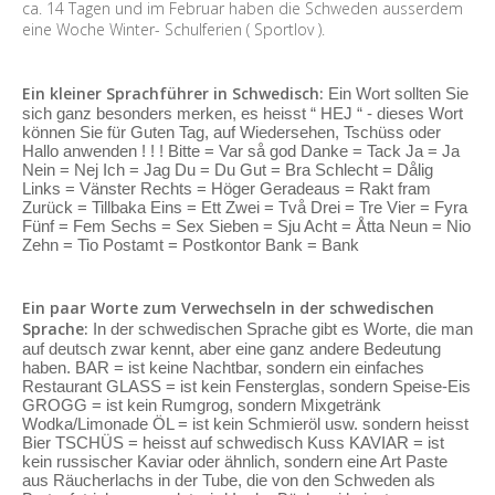
ca. 14 Tagen und im Februar haben die Schweden ausserdem
eine Woche Winter- Schulferien ( Sportlov ).
Ein kleiner Sprachführer in Schwedisch:
Ein Wort sollten Sie
sich ganz besonders merken, es heisst “ HEJ “ - dieses Wort
können Sie für Guten Tag, auf Wiedersehen, Tschüss oder
Hallo anwenden ! ! ! Bitte = Var så god Danke = Tack Ja = Ja
Nein = Nej Ich = Jag Du = Du Gut = Bra Schlecht = Dålig
Links = Vänster Rechts = Höger Geradeaus = Rakt fram
Zurück = Tillbaka Eins = Ett Zwei = Två Drei = Tre Vier = Fyra
Fünf = Fem Sechs = Sex Sieben = Sju Acht = Åtta Neun = Nio
Zehn = Tio Postamt = Postkontor Bank = Bank
Ein paar Worte zum Verwechseln in der schwedischen
Sprache:
In der schwedischen Sprache gibt es Worte, die man
auf deutsch zwar kennt, aber eine ganz andere Bedeutung
haben. BAR = ist keine Nachtbar, sondern ein einfaches
Restaurant GLASS = ist kein Fensterglas, sondern Speise-Eis
GROGG = ist kein Rumgrog, sondern Mixgetränk
Wodka/Limonade ÖL = ist kein Schmieröl usw. sondern heisst
Bier TSCHÜS = heisst auf schwedisch Kuss KAVIAR = ist
kein russischer Kaviar oder ähnlich, sondern eine Art Paste
aus Räucherlachs in der Tube, die von den Schweden als