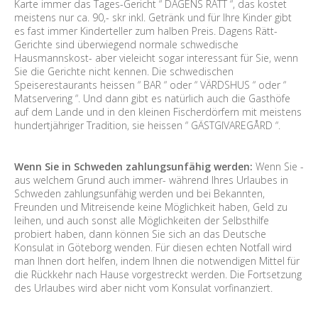
Karte immer das Tages-Gericht “ DAGENS RÄTT “, das kostet
meistens nur ca. 90,- skr inkl. Getränk und für Ihre Kinder gibt
es fast immer Kinderteller zum halben Preis. Dagens Rätt-
Gerichte sind überwiegend normale schwedische
Hausmannskost- aber vieleicht sogar interessant für Sie, wenn
Sie die Gerichte nicht kennen. Die schwedischen
Speiserestaurants heissen “ BAR “ oder “ VÄRDSHUS “ oder “
Matservering “. Und dann gibt es natürlich auch die Gasthöfe
auf dem Lande und in den kleinen Fischerdörfern mit meistens
hundertjähriger Tradition, sie heissen “ GÄSTGIVAREGÅRD “.
Wenn Sie in Schweden zahlungsunfähig werden:
Wenn Sie -
aus welchem Grund auch immer- während Ihres Urlaubes in
Schweden zahlungsunfähig werden und bei Bekannten,
Freunden und Mitreisende keine Möglichkeit haben, Geld zu
leihen, und auch sonst alle Möglichkeiten der Selbsthilfe
probiert haben, dann können Sie sich an das Deutsche
Konsulat in Göteborg wenden. Für diesen echten Notfall wird
man Ihnen dort helfen, indem Ihnen die notwendigen Mittel für
die Rückkehr nach Hause vorgestreckt werden. Die Fortsetzung
des Urlaubes wird aber nicht vom Konsulat vorfinanziert.