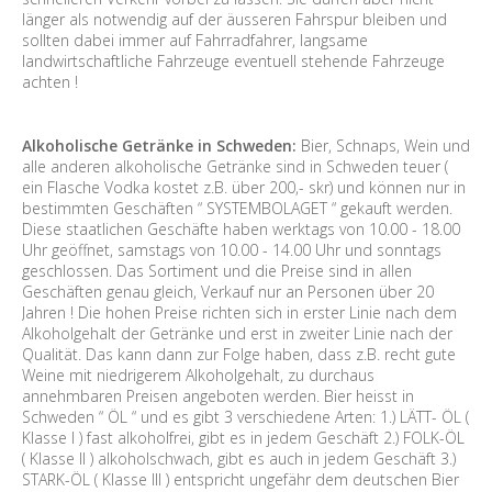
länger als notwendig auf der äusseren Fahrspur bleiben und
sollten dabei immer auf Fahrradfahrer, langsame
landwirtschaftliche Fahrzeuge eventuell stehende Fahrzeuge
achten !
Alkoholische Getränke in Schweden:
Bier, Schnaps, Wein und
alle anderen alkoholische Getränke sind in Schweden teuer (
ein Flasche Vodka kostet z.B. über 200,- skr) und können nur in
bestimmten Geschäften “ SYSTEMBOLAGET “ gekauft werden.
Diese staatlichen Geschäfte haben werktags von 10.00 - 18.00
Uhr geöffnet, samstags von 10.00 - 14.00 Uhr und sonntags
geschlossen. Das Sortiment und die Preise sind in allen
Geschäften genau gleich, Verkauf nur an Personen über 20
Jahren ! Die hohen Preise richten sich in erster Linie nach dem
Alkoholgehalt der Getränke und erst in zweiter Linie nach der
Qualität. Das kann dann zur Folge haben, dass z.B. recht gute
Weine mit niedrigerem Alkoholgehalt, zu durchaus
annehmbaren Preisen angeboten werden. Bier heisst in
Schweden “ ÖL “ und es gibt 3 verschiedene Arten: 1.) LÄTT- ÖL (
Klasse I ) fast alkoholfrei, gibt es in jedem Geschäft 2.) FOLK-ÖL
( Klasse II ) alkoholschwach, gibt es auch in jedem Geschäft 3.)
STARK-ÖL ( Klasse III ) entspricht ungefähr dem deutschen Bier