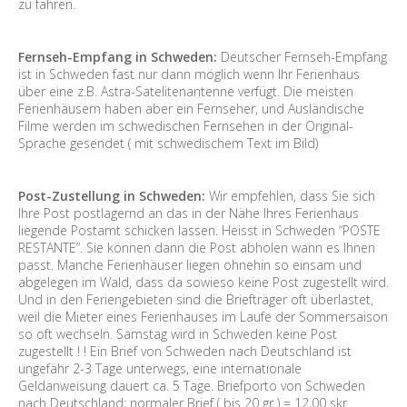
zu fahren.
Fernseh-Empfang in Schweden:
Deutscher Fernseh-Empfang
ist in Schweden fast nur dann möglich wenn Ihr Ferienhaus
über eine z.B. Astra-Satelitenantenne verfügt. Die meisten
Ferienhäusern haben aber ein Fernseher, und Ausländische
Filme werden im schwedischen Fernsehen in der Original-
Sprache gesendet ( mit schwedischem Text im Bild)
Post-Zustellung in Schweden:
Wir empfehlen, dass Sie sich
Ihre Post postlagernd an das in der Nähe Ihres Ferienhaus
liegende Postamt schicken lassen. Heisst in Schweden “POSTE
RESTANTE”. Sie können dann die Post abholen wann es Ihnen
passt. Manche Ferienhäuser liegen ohnehin so einsam und
abgelegen im Wald, dass da sowieso keine Post zugestellt wird.
Und in den Feriengebieten sind die Briefträger oft überlastet,
weil die Mieter eines Ferienhauses im Laufe der Sommersaison
so oft wechseln. Samstag wird in Schweden keine Post
zugestellt ! ! Ein Brief von Schweden nach Deutschland ist
ungefähr 2-3 Tage unterwegs, eine internationale
Geldanweisung dauert ca. 5 Tage. Briefporto von Schweden
nach Deutschland: normaler Brief ( bis 20 gr ) = 12,00 skr