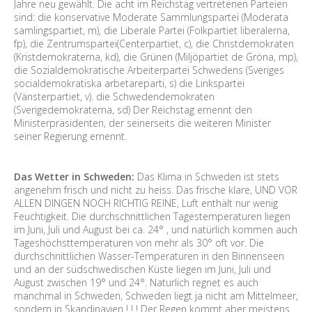
Jahre neu gewählt. Die acht im Reichstag vertretenen Parteien
sind: die konservative Moderate Sammlungspartei (Moderata
samlingspartiet, m), die Liberale Partei (Folkpartiet liberalerna,
fp), die Zentrumspartei(Centerpartiet, c), die Christdemokraten
(Kristdemokraterna, kd), die Grünen (Miljöpartiet de Gröna, mp),
die Sozialdemokratische Arbeiterpartei Schwedens (Sveriges
socialdemokratiska arbetareparti, s) die Linkspartei
(Vänsterpartiet, v). die Schwedendemokraten
(Sverigedemokraterna, sd) Der Reichstag ernennt den
Ministerpräsidenten, der seinerseits die weiteren Minister
seiner Regierung ernennt.
Das Wetter in Schweden:
Das Klima in Schweden ist stets
angenehm frisch und nicht zu heiss. Das frische klare, UND VOR
ALLEN DINGEN NOCH RICHTIG REINE, Luft enthält nur wenig
Feuchtigkeit. Die durchschnittlichen Tagestemperaturen liegen
im Juni, Juli und August bei ca. 24° , und natürlich kommen auch
Tageshöchsttemperaturen von mehr als 30° oft vor. Die
durchschnittlichen Wasser-Temperaturen in den Binnenseen
und an der südschwedischen Küste liegen im Juni, Juli und
August zwischen 19° und 24°. Naturlich regnet es auch
manchmal in Schweden, Schweden liegt ja nicht am Mittelmeer,
sondern in Skandinavien ! ! ! Der Regen kommt aber meistens