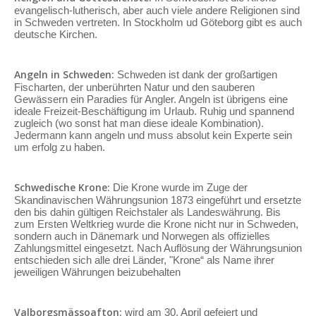
evangelisch-lutherisch, aber auch viele andere Religionen sind
in Schweden vertreten. In Stockholm ud Göteborg gibt es auch
deutsche Kirchen.
Angeln in Schweden:
Schweden ist dank der großartigen
Fischarten, der unberührten Natur und den sauberen
Gewässern ein Paradies für Angler. Angeln ist übrigens eine
ideale Freizeit-Beschäftigung im Urlaub. Ruhig und spannend
zugleich (wo sonst hat man diese ideale Kombination).
Jedermann kann angeln und muss absolut kein Experte sein
um erfolg zu haben.
Schwedische Krone:
Die Krone wurde im Zuge der
Skandinavischen Währungsunion 1873 eingeführt und ersetzte
den bis dahin gültigen Reichstaler als Landeswährung. Bis
zum Ersten Weltkrieg wurde die Krone nicht nur in Schweden,
sondern auch in Dänemark und Norwegen als offizielles
Zahlungsmittel eingesetzt. Nach Auflösung der Währungsunion
entschieden sich alle drei Länder, "Krone“ als Name ihrer
jeweiligen Währungen beizubehalten
Valborgsmässoafton:
wird am 30. April gefeiert und