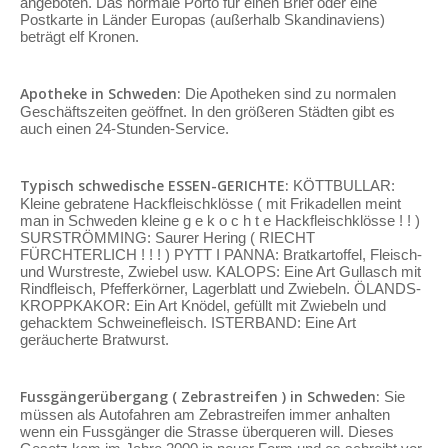
angeboten. Das normale Porto für einen Brief oder eine
Postkarte in Länder Europas (außerhalb Skandinaviens)
beträgt elf Kronen.
Apotheke in Schweden:
Die Apotheken sind zu normalen
Geschäftszeiten geöffnet. In den größeren Städten gibt es
auch einen 24-Stunden-Service.
Typisch schwedische ESSEN-GERICHTE:
KÖTTBULLAR:
Kleine gebratene Hackfleischklösse ( mit Frikadellen meint
man in Schweden kleine g e k o c h t e Hackfleischklösse ! ! )
SURSTRÖMMING: Saurer Hering ( RIECHT
FÜRCHTERLICH ! ! ! ) PYTT I PANNA: Bratkartoffel, Fleisch-
und Wurstreste, Zwiebel usw. KALOPS: Eine Art Gullasch mit
Rindfleisch, Pfefferkörner, Lagerblatt und Zwiebeln. ÖLANDS-
KROPPKAKOR: Ein Art Knödel, gefüllt mit Zwiebeln und
gehacktem Schweinefleisch. ISTERBAND: Eine Art
geräucherte Bratwurst.
Fussgängerübergang ( Zebrastreifen ) in Schweden:
Sie
müssen als Autofahren am Zebrastreifen immer anhalten
wenn ein Fussgänger die Strasse überqueren will. Dieses