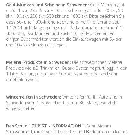
Geld-Münzen und Scheine in Schweden:
Geld-Münzen gibt
es für 1 skr, 2 skr 5 skr + 10 skr Scheine gibt es für 20 skr, 50
skr, 100 skr, 200 skr, 500 skr und 1000 skr. Bitte beachten Sie,
dass 50- und 1000-Kronen-Scheine ohne (!) Folienrand seit
1.1.2014 nicht länger gültig sind. Parkautomaten nehmen” 1,-
skr und 5,- skr-Münzen und auch 10,- skr Münzen an. An
einigen Supermärkten werden die Einkaufswagen mit 5,- skr
und 10,- skr-Münzen eintriegelt.
Meierei-Produkte in Schweden:
Die schwedischen Meierei-
Produkte wie z.B. Trinkmilch, Quark, Butter, Yoghurt(Joggi in der
1-Liter Packung ), Blaubeer-Suppe, Nyponsuppe sind sehr
empfehlenswert.
Winterreifen in Schweden:
Winterreifen für Ihr Auto sind in
Schweden vom 1. November bis zum 30. März gesetzlich
vorgeschrieben.
Das Schild “ TURIST - INFORMATION “
Wenn Sie am
Strassenrand, meist vor Ortschaften und Badeorten ein kleines