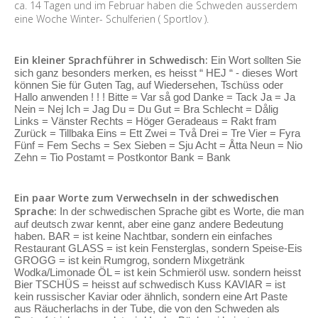
ca. 14 Tagen und im Februar haben die Schweden ausserdem
eine Woche Winter- Schulferien ( Sportlov ).
Ein kleiner Sprachführer in Schwedisch:
Ein Wort sollten Sie
sich ganz besonders merken, es heisst “ HEJ “ - dieses Wort
können Sie für Guten Tag, auf Wiedersehen, Tschüss oder
Hallo anwenden ! ! ! Bitte = Var så god Danke = Tack Ja = Ja
Nein = Nej Ich = Jag Du = Du Gut = Bra Schlecht = Dålig
Links = Vänster Rechts = Höger Geradeaus = Rakt fram
Zurück = Tillbaka Eins = Ett Zwei = Två Drei = Tre Vier = Fyra
Fünf = Fem Sechs = Sex Sieben = Sju Acht = Åtta Neun = Nio
Zehn = Tio Postamt = Postkontor Bank = Bank
Ein paar Worte zum Verwechseln in der schwedischen
Sprache:
In der schwedischen Sprache gibt es Worte, die man
auf deutsch zwar kennt, aber eine ganz andere Bedeutung
haben. BAR = ist keine Nachtbar, sondern ein einfaches
Restaurant GLASS = ist kein Fensterglas, sondern Speise-Eis
GROGG = ist kein Rumgrog, sondern Mixgetränk
Wodka/Limonade ÖL = ist kein Schmieröl usw. sondern heisst
Bier TSCHÜS = heisst auf schwedisch Kuss KAVIAR = ist
kein russischer Kaviar oder ähnlich, sondern eine Art Paste
aus Räucherlachs in der Tube, die von den Schweden als