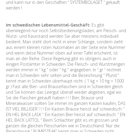
und kann nur in den Geschäften “ SYSTEMBOLAGET “ gekauft
werden !
Im schwedischen Lebensmittel-Geschäft:
Es gibt
überwiegend nur noch Selbstbedienungsläden, am Fleisch- und
Wurst- und Käsestand werden Sie aber meistens individuell
bedient. Man steht dort nicht in einer Schlange, sondern zieht
aus einem kleinen roten Automaten an der Seite eine Nummer
und wenn diese Nummer oben auf einer Tafel erscheint, ist
man an der Reihe. Diese Regelung gibt es übrigens auch in
einigen Postämter in Schweden. Die Fleisch- und Wurstmengen
werden immer in “ kg “ oder “ hg “ angegeben. In “ gr “ rechnet
man in Schweden sehr selten und die Bezeichnung “ Pfund “
kennt man in Schweden überhaupt nicht. ( 1 kg = 10 hg = 1000
gr ) Fast alle Bier- und Brauseflaschen sind in Schweden gleich
und Sie können das Leergut überall wieder abgeben, egal wo
Sie die Flaschen gekauft haben ! ! ! Bier, Brause und
Mineralwasser sollten Sie immer im ganzen Kasten kaufen, DAS
IST VIEL BILLIGER ! ! ! Ein Kasten Brause heisst auf schwedisch: “
EN HEL BACK LÄSK “ Ein Kasten Bier heisst auf schwedisch: “ EN
HEL BACK LÄTTÖL “ Beim Schlachter gibt es im grossen und
ganzen die gleichen Fleischarten wie in Deutschland. Nur die
Bezeichnung “ RUMPSTEAK” kennt man in Schweden nicht.