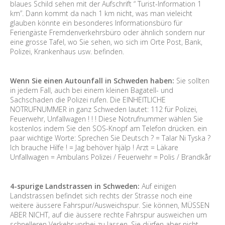
blaues Schild sehen mit der Aufschrift “ Turist-Information 1
km”. Dann kommt da nach 1 km nicht, was man vieleicht
glauben könnte ein besonderes Informationsbüro für
Feriengäste Fremdenverkehrsbüro oder ähnlich sondern nur
eine grosse Tafel, wo Sie sehen, wo sich im Orte Post, Bank,
Polizei, Krankenhaus usw. befinden.
Wenn Sie einen Autounfall in Schweden haben:
Sie sollten
in jedem Fall, auch bei einem kleinen Bagatell- und
Sachschaden die Polizei rufen. Die EINHEITLICHE
NOTRUFNUMMER in ganz Schweden lautet: 112 für Polizei,
Feuerwehr, Unfallwagen ! ! ! Diese Notrufnummer wählen Sie
kostenlos indem Sie den SOS-Knopf am Telefon drücken. ein
paar wichtige Worte: Sprechen Sie Deutsch ? = Talar Ni Tyska ?
Ich brauche Hilfe ! = Jag behöver hjälp ! Arzt = Läkare
Unfallwagen = Ambulans Polizei / Feuerwehr = Polis / Brandkår
4-spurige Landstrassen in Schweden:
Auf einigen
Landstrassen befindet sich rechts der Strasse noch eine
weitere äussere Fahrspur/Ausweichspur. Sie können, MÜSSEN
ABER NICHT, auf die äussere rechte Fahrspur ausweichen um
schnelleren Verkehr vorbei zu lassen. Sie dürfen aber nicht