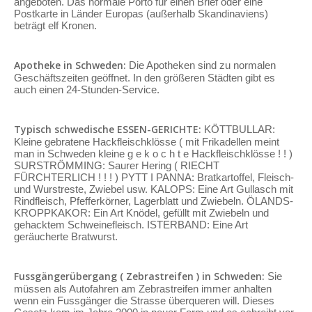
angeboten. Das normale Porto für einen Brief oder eine
Postkarte in Länder Europas (außerhalb Skandinaviens)
beträgt elf Kronen.
Apotheke in Schweden:
Die Apotheken sind zu normalen
Geschäftszeiten geöffnet. In den größeren Städten gibt es
auch einen 24-Stunden-Service.
Typisch schwedische ESSEN-GERICHTE:
KÖTTBULLAR:
Kleine gebratene Hackfleischklösse ( mit Frikadellen meint
man in Schweden kleine g e k o c h t e Hackfleischklösse ! ! )
SURSTRÖMMING: Saurer Hering ( RIECHT
FÜRCHTERLICH ! ! ! ) PYTT I PANNA: Bratkartoffel, Fleisch-
und Wurstreste, Zwiebel usw. KALOPS: Eine Art Gullasch mit
Rindfleisch, Pfefferkörner, Lagerblatt und Zwiebeln. ÖLANDS-
KROPPKAKOR: Ein Art Knödel, gefüllt mit Zwiebeln und
gehacktem Schweinefleisch. ISTERBAND: Eine Art
geräucherte Bratwurst.
Fussgängerübergang ( Zebrastreifen ) in Schweden:
Sie
müssen als Autofahren am Zebrastreifen immer anhalten
wenn ein Fussgänger die Strasse überqueren will. Dieses