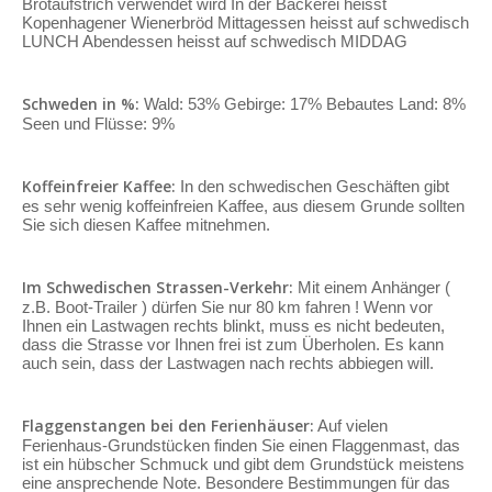
Brotaufstrich verwendet wird In der Bäckerei heisst
Kopenhagener Wienerbröd Mittagessen heisst auf schwedisch
LUNCH Abendessen heisst auf schwedisch MIDDAG
Schweden in %:
Wald: 53% Gebirge: 17% Bebautes Land: 8%
Seen und Flüsse: 9%
Koffeinfreier Kaffee:
In den schwedischen Geschäften gibt
es sehr wenig koffeinfreien Kaffee, aus diesem Grunde sollten
Sie sich diesen Kaffee mitnehmen.
Im Schwedischen Strassen-Verkehr:
Mit einem Anhänger (
z.B. Boot-Trailer ) dürfen Sie nur 80 km fahren ! Wenn vor
Ihnen ein Lastwagen rechts blinkt, muss es nicht bedeuten,
dass die Strasse vor Ihnen frei ist zum Überholen. Es kann
auch sein, dass der Lastwagen nach rechts abbiegen will.
Flaggenstangen bei den Ferienhäuser:
Auf vielen
Ferienhaus-Grundstücken finden Sie einen Flaggenmast, das
ist ein hübscher Schmuck und gibt dem Grundstück meistens
eine ansprechende Note. Besondere Bestimmungen für das