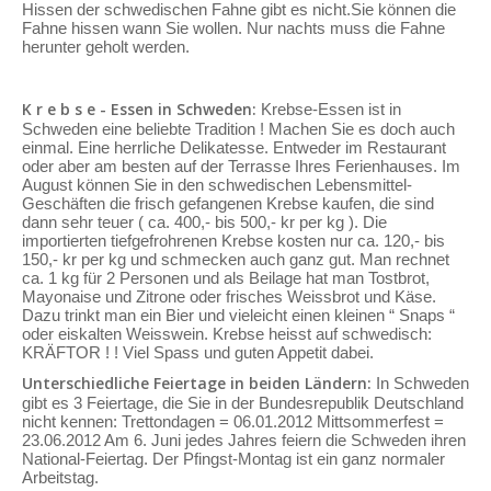
Hissen der schwedischen Fahne gibt es nicht.Sie können die
Fahne hissen wann Sie wollen. Nur nachts muss die Fahne
herunter geholt werden.
K r e b s e - Essen in Schweden:
Krebse-Essen ist in
Schweden eine beliebte Tradition ! Machen Sie es doch auch
einmal. Eine herrliche Delikatesse. Entweder im Restaurant
oder aber am besten auf der Terrasse Ihres Ferienhauses. Im
August können Sie in den schwedischen Lebensmittel-
Geschäften die frisch gefangenen Krebse kaufen, die sind
dann sehr teuer ( ca. 400,- bis 500,- kr per kg ). Die
importierten tiefgefrohrenen Krebse kosten nur ca. 120,- bis
150,- kr per kg und schmecken auch ganz gut. Man rechnet
ca. 1 kg für 2 Personen und als Beilage hat man Tostbrot,
Mayonaise und Zitrone oder frisches Weissbrot und Käse.
Dazu trinkt man ein Bier und vieleicht einen kleinen “ Snaps “
oder eiskalten Weisswein. Krebse heisst auf schwedisch:
KRÄFTOR ! ! Viel Spass und guten Appetit dabei.
Unterschiedliche Feiertage in beiden Ländern:
In Schweden
gibt es 3 Feiertage, die Sie in der Bundesrepublik Deutschland
nicht kennen: Trettondagen = 06.01.2012 Mittsommerfest =
23.06.2012 Am 6. Juni jedes Jahres feiern die Schweden ihren
National-Feiertag. Der Pfingst-Montag ist ein ganz normaler
Arbeitstag.