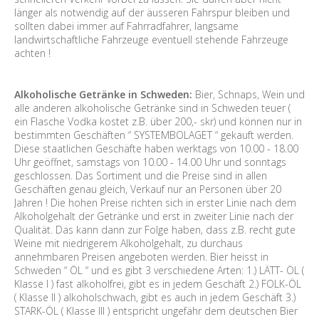
länger als notwendig auf der äusseren Fahrspur bleiben und
sollten dabei immer auf Fahrradfahrer, langsame
landwirtschaftliche Fahrzeuge eventuell stehende Fahrzeuge
achten !
Alkoholische Getränke in Schweden:
Bier, Schnaps, Wein und
alle anderen alkoholische Getränke sind in Schweden teuer (
ein Flasche Vodka kostet z.B. über 200,- skr) und können nur in
bestimmten Geschäften “ SYSTEMBOLAGET “ gekauft werden.
Diese staatlichen Geschäfte haben werktags von 10.00 - 18.00
Uhr geöffnet, samstags von 10.00 - 14.00 Uhr und sonntags
geschlossen. Das Sortiment und die Preise sind in allen
Geschäften genau gleich, Verkauf nur an Personen über 20
Jahren ! Die hohen Preise richten sich in erster Linie nach dem
Alkoholgehalt der Getränke und erst in zweiter Linie nach der
Qualität. Das kann dann zur Folge haben, dass z.B. recht gute
Weine mit niedrigerem Alkoholgehalt, zu durchaus
annehmbaren Preisen angeboten werden. Bier heisst in
Schweden “ ÖL “ und es gibt 3 verschiedene Arten: 1.) LÄTT- ÖL (
Klasse I ) fast alkoholfrei, gibt es in jedem Geschäft 2.) FOLK-ÖL
( Klasse II ) alkoholschwach, gibt es auch in jedem Geschäft 3.)
STARK-ÖL ( Klasse III ) entspricht ungefähr dem deutschen Bier