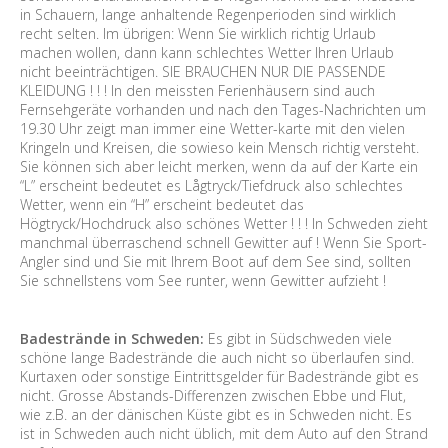
in Schauern, lange anhaltende Regenperioden sind wirklich
recht selten. Im übrigen: Wenn Sie wirklich richtig Urlaub
machen wollen, dann kann schlechtes Wetter Ihren Urlaub
nicht beeinträchtigen. SIE BRAUCHEN NUR DIE PASSENDE
KLEIDUNG ! ! ! In den meissten Ferienhäusern sind auch
Fernsehgeräte vorhanden und nach den Tages-Nachrichten um
19.30 Uhr zeigt man immer eine Wetter-karte mit den vielen
Kringeln und Kreisen, die sowieso kein Mensch richtig versteht.
Sie können sich aber leicht merken, wenn da auf der Karte ein
“L” erscheint bedeutet es Lågtryck/Tiefdruck also schlechtes
Wetter, wenn ein “H” erscheint bedeutet das
Högtryck/Hochdruck also schönes Wetter ! ! ! In Schweden zieht
manchmal überraschend schnell Gewitter auf ! Wenn Sie Sport-
Angler sind und Sie mit Ihrem Boot auf dem See sind, sollten
Sie schnellstens vom See runter, wenn Gewitter aufzieht !
Badestrände in Schweden:
Es gibt in Südschweden viele
schöne lange Badestrände die auch nicht so überlaufen sind.
Kurtaxen oder sonstige Eintrittsgelder für Badestrände gibt es
nicht. Grosse Abstands-Differenzen zwischen Ebbe und Flut,
wie z.B. an der dänischen Küste gibt es in Schweden nicht. Es
ist in Schweden auch nicht üblich, mit dem Auto auf den Strand