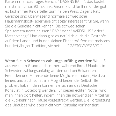
Karte immer das Tages-Gericht “ DAGENS RÄTT “, das kostet
meistens nur ca. 90,- skr inkl. Getränk und für Ihre Kinder gibt
es fast immer Kinderteller zum halben Preis. Dagens Rätt-
Gerichte sind überwiegend normale schwedische
Hausmannskost- aber vieleicht sogar interessant für Sie, wenn
Sie die Gerichte nicht kennen. Die schwedischen
Speiserestaurants heissen “ BAR “ oder “ VÄRDSHUS “ oder “
Matservering “. Und dann gibt es natürlich auch die Gasthöfe
auf dem Lande und in den kleinen Fischerdörfern mit meistens
hundertjähriger Tradition, sie heissen “ GÄSTGIVAREGÅRD “.
Wenn Sie in Schweden zahlungsunfähig werden:
Wenn Sie -
aus welchem Grund auch immer- während Ihres Urlaubes in
Schweden zahlungsunfähig werden und bei Bekannten,
Freunden und Mitreisende keine Möglichkeit haben, Geld zu
leihen, und auch sonst alle Möglichkeiten der Selbsthilfe
probiert haben, dann können Sie sich an das Deutsche
Konsulat in Göteborg wenden. Für diesen echten Notfall wird
man Ihnen dort helfen, indem Ihnen die notwendigen Mittel für
die Rückkehr nach Hause vorgestreckt werden. Die Fortsetzung
des Urlaubes wird aber nicht vom Konsulat vorfinanziert.