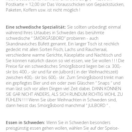
Postkarte = 12,00 skr Das Vorausschicken von Gepäckstücken,
Paketen, Koffern usw. ist nicht möglich !
Eine schwedische Spezialität:
Sie sollten unbedingt einmal
während Ihres Urlaubes in Schweden das berühmte
schwedische “ SMÖRGÅSBORD” probieren - auch
Skandinavisches Büfett genannt. Ein langer Tisch ist reichlich
gedeckt mit allen Sorten Fisch, Lachs und Räucheraal,
verschiedene warme Gerichte, Käseplatte und Nachtisch und
Sie können natürlich davon so viel essen, wie Sie wollen ! ! ! Die
Preise für ein schwedisches Smörgåsbord liegen bei ca. 300,-
skr bis 400 ,- skr und für ein Julbord ( in der Weihnachtszeit)
zwischen 400,- skr bis 600,- skr. Zum Smörgåsbord trinkt man
ein gepflegtes Bier und ein oder zwei Gläschen “ Snaps “ und
man läst sich vor allen Dingen viel Zeit dabei. DANN KÖNNEN
SIE GAR NICHT ANDERS, ALS SICH RUNDUM RICHTIG WOHL ZU
FÜHLEN ! ! ! Wenn Sie über Weihnachten in Schweden sind,
dann heisst das Smörgåsbord manchmal “ JULBORD “ .
Essen in Schweden:
Wenn Sie in Schweden besonders
preisgünstig essen gehen wollen, wählen Sie auf der Speise-