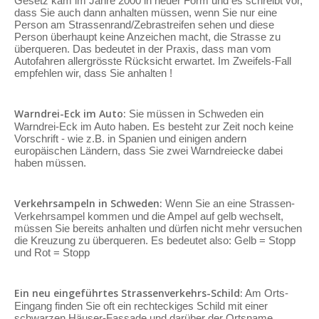
Gesetz kam im Jahre 2000 in neuer Form und es schreibt vor,
dass Sie auch dann anhalten müssen, wenn Sie nur eine
Person am Strassenrand/Zebrastreifen sehen und diese
Person überhaupt keine Anzeichen macht, die Strasse zu
überqueren. Das bedeutet in der Praxis, dass man vom
Autofahren allergrösste Rücksicht erwartet. Im Zweifels-Fall
empfehlen wir, dass Sie anhalten !
Warndrei-Eck im Auto:
Sie müssen in Schweden ein
Warndrei-Eck im Auto haben. Es besteht zur Zeit noch keine
Vorschrift - wie z.B. in Spanien und einigen andern
europäischen Ländern, dass Sie zwei Warndreiecke dabei
haben müssen.
Verkehrsampeln in Schweden:
Wenn Sie an eine Strassen-
Verkehrsampel kommen und die Ampel auf gelb wechselt,
müssen Sie bereits anhalten und dürfen nicht mehr versuchen
die Kreuzung zu überqueren. Es bedeutet also: Gelb = Stopp
und Rot = Stopp
Ein neu eingeführtes Strassenverkehrs-Schild:
Am Orts-
Eingang finden Sie oft ein rechteckiges Schild mit einer
schwarzen Häuser-Fassade und darüber der Ortsname.