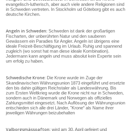
evangelisch-lutherisch, aber auch viele andere Religionen sind
in Schweden vertreten. In Stockholm ud Göteborg gibt es auch
deutsche Kirchen.
Angeln in Schweden:
Schweden ist dank der großartigen
Fischarten, der unberührten Natur und den sauberen
Gewässern ein Paradies für Angler. Angeln ist übrigens eine
ideale Freizeit-Beschäftigung im Urlaub. Ruhig und spannend
zugleich (wo sonst hat man diese ideale Kombination).
Jedermann kann angeln und muss absolut kein Experte sein
um erfolg zu haben.
Schwedische Krone:
Die Krone wurde im Zuge der
Skandinavischen Währungsunion 1873 eingeführt und ersetzte
den bis dahin gültigen Reichstaler als Landeswährung. Bis
zum Ersten Weltkrieg wurde die Krone nicht nur in Schweden,
sondern auch in Dänemark und Norwegen als offizielles
Zahlungsmittel eingesetzt. Nach Auflösung der Währungsunion
entschieden sich alle drei Länder, "Krone“ als Name ihrer
jeweiligen Währungen beizubehalten
Valborgsmässoafton:
wird am 30. April gefeiert und