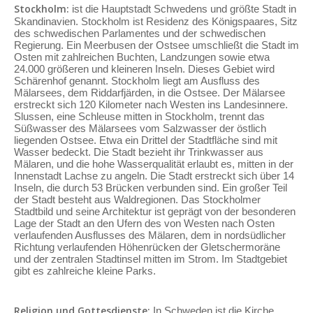
Stockholm:
ist die Hauptstadt Schwedens und größte Stadt in
Skandinavien. Stockholm ist Residenz des Königspaares, Sitz
des schwedischen Parlamentes und der schwedischen
Regierung. Ein Meerbusen der Ostsee umschließt die Stadt im
Osten mit zahlreichen Buchten, Landzungen sowie etwa
24.000 größeren und kleineren Inseln. Dieses Gebiet wird
Schärenhof genannt. Stockholm liegt am Ausfluss des
Mälarsees, dem Riddarfjärden, in die Ostsee. Der Mälarsee
erstreckt sich 120 Kilometer nach Westen ins Landesinnere.
Slussen, eine Schleuse mitten in Stockholm, trennt das
Süßwasser des Mälarsees vom Salzwasser der östlich
liegenden Ostsee. Etwa ein Drittel der Stadtfläche sind mit
Wasser bedeckt. Die Stadt bezieht ihr Trinkwasser aus
Mälaren, und die hohe Wasserqualität erlaubt es, mitten in der
Innenstadt Lachse zu angeln. Die Stadt erstreckt sich über 14
Inseln, die durch 53 Brücken verbunden sind. Ein großer Teil
der Stadt besteht aus Waldregionen. Das Stockholmer
Stadtbild und seine Architektur ist geprägt von der besonderen
Lage der Stadt an den Ufern des von Westen nach Osten
verlaufenden Ausflusses des Mälaren, dem in nordsüdlicher
Richtung verlaufenden Höhenrücken der Gletschermoräne
und der zentralen Stadtinsel mitten im Strom. Im Stadtgebiet
gibt es zahlreiche kleine Parks.
Religion und Gottesdienste:
In Schweden ist die Kirche