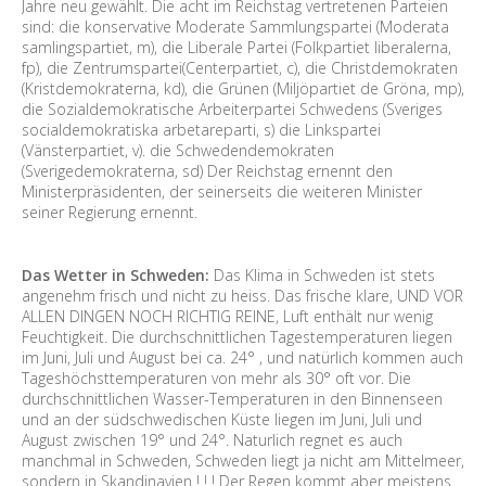
Jahre neu gewählt. Die acht im Reichstag vertretenen Parteien
sind: die konservative Moderate Sammlungspartei (Moderata
samlingspartiet, m), die Liberale Partei (Folkpartiet liberalerna,
fp), die Zentrumspartei(Centerpartiet, c), die Christdemokraten
(Kristdemokraterna, kd), die Grünen (Miljöpartiet de Gröna, mp),
die Sozialdemokratische Arbeiterpartei Schwedens (Sveriges
socialdemokratiska arbetareparti, s) die Linkspartei
(Vänsterpartiet, v). die Schwedendemokraten
(Sverigedemokraterna, sd) Der Reichstag ernennt den
Ministerpräsidenten, der seinerseits die weiteren Minister
seiner Regierung ernennt.
Das Wetter in Schweden:
Das Klima in Schweden ist stets
angenehm frisch und nicht zu heiss. Das frische klare, UND VOR
ALLEN DINGEN NOCH RICHTIG REINE, Luft enthält nur wenig
Feuchtigkeit. Die durchschnittlichen Tagestemperaturen liegen
im Juni, Juli und August bei ca. 24° , und natürlich kommen auch
Tageshöchsttemperaturen von mehr als 30° oft vor. Die
durchschnittlichen Wasser-Temperaturen in den Binnenseen
und an der südschwedischen Küste liegen im Juni, Juli und
August zwischen 19° und 24°. Naturlich regnet es auch
manchmal in Schweden, Schweden liegt ja nicht am Mittelmeer,
sondern in Skandinavien ! ! ! Der Regen kommt aber meistens