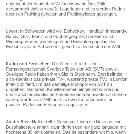
entspricht der deutschen Walpurgisnacht. Das Volk
versammelt sich um große Lagerfeuer und es werden Reden
über den Frühling gehalten und Frühlingslieder gesungen.
Sport:
In Schweden wird viel Eishockey, Handball, Innebandy,
Bandy, Golf, Tennis und Fußball gespielt. Daneben sind
Wintersportarten wie Skisport und Eislaufen populär. Das
Eishockeyteam Schwedens gehört zu den besten der Welt.
Radio und Fernsehen:
Die öffentlich-rechtliche
Fernsehgesellschaft Sveriges Television AB (SVT) sowie
Sveriges Radio haben ihren Sitz in Stockholm. Dort befindet
sich ebenfalls das private TV4, während private TV3 in London
ihren Sitz fand, um das damalige Monopol von SVT zu
umgehen. Nachdem Kabelfernsehen eingeführt wurde und
somit auch ausländische Privatsender in Schweden zu sehen
waren, wurden ab 1990 auch schwedische Anbieter für
privates Radio und Fernsehen zugelassen.
An der Buss-Haltestelle:
Wenn vor Ihnen ein Buss an einer
Busshaltestelle anhält, dann dürfen den nur ganz langsam mit
höchstens 30 km überholen. Das ist besonders wichtig, wenn