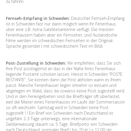
zu fahren.
Fernseh-Empfang in Schweden:
Deutscher Fernseh-Empfang
ist in Schweden fast nur dann möglich wenn Ihr Ferienhaus
über eine z.B. Astra-Satelitenantenne verfügt. Die meisten
Ferienhäusern haben aber ein Fernseher, und Ausländische
Filme werden im schwedischen Fernsehen in der Original-
Sprache gesendet ( mit schwedischem Text im Bild)
Post-Zustellung in Schweden:
Wir empfehlen, dass Sie sich
Ihre Post postlagernd an das in der Nähe Ihres Ferienhaus
liegende Postamt schicken lassen. Heisst in Schweden “POSTE
RESTANTE”. Sie können dann die Post abholen wann es Ihnen
passt. Manche Ferienhäuser liegen ohnehin so einsam und
abgelegen im Wald, dass da sowieso keine Post zugestellt wird.
Und in den Feriengebieten sind die Briefträger oft überlastet,
weil die Mieter eines Ferienhauses im Laufe der Sommersaison
so oft wechseln. Samstag wird in Schweden keine Post
zugestellt ! ! Ein Brief von Schweden nach Deutschland ist
ungefähr 2-3 Tage unterwegs, eine internationale
Geldanweisung dauert ca. 5 Tage. Briefporto von Schweden
nach Deutschland: normaler Brief ( bis 20 gr ) = 12,00 skr