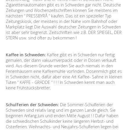
Zigarettenautomaten gibt es in Schweden gar nicht. Deutsche
Zeitungen und Wochenzeitschriften können Sie meistens im
nächsten “ PRESSBYRÅ “ kaufen. Das ist ein spezieller Typ
Zeitungskiosk, der meistens in der Nähe vom Bahnhof oder
Markplatz liegt Die Auswahl deutscher Zeitungen in Schweden
ist aber sehr begrenzt. Zeitschriften wie z.B. DER SPIEGEL, DER
STERN usw. sind öfter zu bekommen !
Kaffee in Schweden:
Kaffee gibt es in Schweden nur fertig
gemalen, der dann vakuumverpackt oder in Dosen verkauft
wird. Aus diesem Grunde werden Sie auch niemals in den
Ferienhäusern eine Kaffeemühle vorfinden. Dosenmilch gibt es
in Schweden nicht, dafür aber eine Art Kaffee- Sahne in kleinen
Tüten “ KAFFE - GRÄDDE “ ! ! ! In Schweden kennt man auch
keine Frühstücksbretter.
Schulferien der Schweden:
Die Sommer-Schulferien der
Schweden sind relativ lang und im ganzen Lande gleich. Sie
beginnen Anfang Juni und enden Mitte August ! ! Dafür haben
die schwedischen Schulkinder keine längeren Herbst- und
Osterferien. Weihnachts- und Neujahrs-Schulferien liegen bei