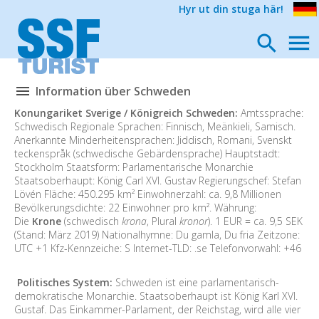
Hyr ut din stuga här!
Information über Schweden
Konungariket Sverige / Königreich Schweden:
Amtssprache:
Schwedisch Regionale Sprachen: Finnisch, Meänkieli, Samisch.
Anerkannte Minderheitensprachen: Jiddisch, Romani, Svenskt
teckenspråk (schwedische Gebärdensprache) Hauptstadt:
Stockholm Staatsform: Parlamentarische Monarchie
Staatsoberhaupt: König Carl XVI. Gustav Regierungschef: Stefan
Lövén Fläche: 450.295 km² Einwohnerzahl: ca. 9,8 Millionen
Bevölkerungsdichte: 22 Einwohner pro km². Währung:
Die
Krone
(schwedisch
krona
, Plural
kronor
). 1 EUR = ca. 9,5 SEK
(Stand: März 2019) Nationalhymne: Du gamla, Du fria Zeitzone:
UTC +1 Kfz-Kennzeiche: S Internet-TLD: .se Telefonvorwahl: +46
Politisches System:
Schweden ist eine parlamentarisch-
demokratische Monarchie. Staatsoberhaupt ist König Karl XVI.
Gustaf. Das Einkammer-Parlament, der Reichstag, wird alle vier