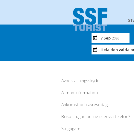
ST
7 Sep
2026
Hela den valda p
Avbeställningsskydd
Allmän Information
Ankomst och avresedag
Boka stugan online eller via telefon?
Stugägare