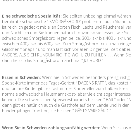
Eine schwedische Spezialität:
Sie sollten unbedingt einmal währe
berühmte schwedische “ SMÖRGÅSBORD” probieren - auch Skandinavis
ist reichlich gedeckt mit allen Sorten Fisch, Lachs und Räucheraal, 
und Nachtisch und Sie können natürlich davon so viel essen, wie Sie wol
schwedisches Smörgåsbord liegen bei ca. 300,- skr bis 400 ,- skr und 
zwischen 400,- skr bis 600,- skr. Zum Smörgåsbord trinkt man ein ge
Gläschen “ Snaps “ und man läst sich vor allen Dingen viel Zeit da
ANDERS, ALS SICH RUNDUM RICHTIG WOHL ZU FÜHLEN ! ! ! Wenn Sie 
dann heisst das Smörgåsbord manchmal “ JULBORD “ .
Essen in Schweden:
Wenn Sie in Schweden besonders preisgünstig e
Speise-Karte immer das Tages-Gericht “ DAGENS RÄTT “, das kostet me
und für Ihre Kinder gibt es fast immer Kinderteller zum halben Prei
normale schwedische Hausmannskost- aber vieleicht sogar interessant
kennen. Die schwedischen Speiserestaurants heissen “ BAR “ oder “ 
dann gibt es natürlich auch die Gasthöfe auf dem Lande und in den 
hundertjähriger Tradition, sie heissen “ GÄSTGIVAREGÅRD “.
Wenn Sie in Schweden zahlungsunfähig werden:
Wenn Sie -aus 