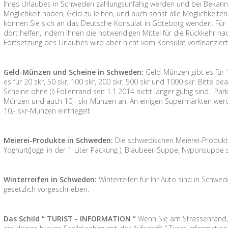
Ihres Urlaubes in Schweden zahlungsunfähig werden und bei Bekann
Möglichkeit haben, Geld zu leihen, und auch sonst alle Möglichkeiten
können Sie sich an das Deutsche Konsulat in Göteborg wenden. Für 
dort helfen, indem Ihnen die notwendigen Mittel für die Rückkehr n
Fortsetzung des Urlaubes wird aber nicht vom Konsulat vorfinanziert
Geld-Münzen und Scheine in Schweden:
Geld-Münzen gibt es für 1 
es für 20 skr, 50 skr, 100 skr, 200 skr, 500 skr und 1000 skr. Bitte 
Scheine ohne (!) Folienrand seit 1.1.2014 nicht länger gültig sind. P
Münzen und auch 10,- skr Münzen an. An einigen Supermärkten werd
10,- skr-Münzen eintriegelt.
Meierei-Produkte in Schweden:
Die schwedischen Meierei-Produkte 
Yoghurt(Joggi in der 1-Liter Packung ), Blaubeer-Suppe, Nyponsuppe
Winterreifen in Schweden:
Winterreifen für Ihr Auto sind in Schw
gesetzlich vorgeschrieben.
Das Schild “ TURIST - INFORMATION “
Wenn Sie am Strassenrand,