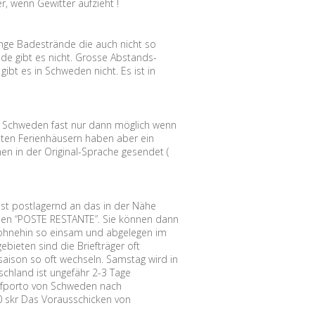
r, wenn Gewitter aufzieht !
nge Badestrände die auch nicht so
nde gibt es nicht. Grosse Abstands-
ibt es in Schweden nicht. Es ist in
.
n Schweden fast nur dann möglich wenn
isten Ferienhäusern haben aber ein
n in der Original-Sprache gesendet (
ost postlagernd an das in der Nähe
eden “POSTE RESTANTE”. Sie können dann
 ohnehin so einsam und abgelegen im
ebieten sind die Briefträger oft
saison so oft wechseln. Samstag wird in
schland ist ungefähr 2-3 Tage
iefporto von Schweden nach
,00 skr Das Vorausschicken von