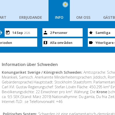
ART
ERBJUDANDE
INFO
OM OSS
GÄST
14 Sep
2 Personer
Samtliga
2026
erioden
Alla områden
Ytterligare 
Information über Schweden
Konungariket Sverige / Königreich Schweden:
Amtssprache: Schwe
Meänkieli, Samisch. Anerkannte Minderheitensprachen: Jiddisch, Ro
Gebärdensprache) Hauptstadt: Stockholm Staatsform: Parlamentari
Carl XVI. Gustav Regierungschef: Stefan Lövén Fläche: 450.295 km² Ein
Bevölkerungsdichte: 22 Einwohner pro km². Währung: Die
Krone
(sch
ca. 9,5 SEK (Stand: März 2019) Nationalhymne: Du gamla, Du fria Zei
Internet-TLD: .se Telefonvorwahl: +46
Politisches System:
Schweden ist eine parlamentarisch-demokrati