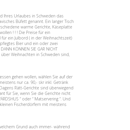
nd Ihres Urlaubes in Schweden das
ches Büfett genannt. Ein langer Tisch
verschiedene warme Gerichte, Käseplatte
len ! ! ! Die Preise für ein
für ein Julbord ( in der Weihnachtszeit)
pflegtes Bier und ein oder zwei
bei. DANN KÖNNEN SIE GAR NICHT
über Weihnachten in Schweden sind,
ssen gehen wollen, wählen Sie auf der
istens nur ca. 90,- skr inkl. Getränk
s. Dagens Rätt-Gerichte sind überwiegend
 für Sie, wenn Sie die Gerichte nicht
VÄRDSHUS “ oder “ Matservering “. Und
kleinen Fischerdörfern mit meistens
welchem Grund auch immer- während