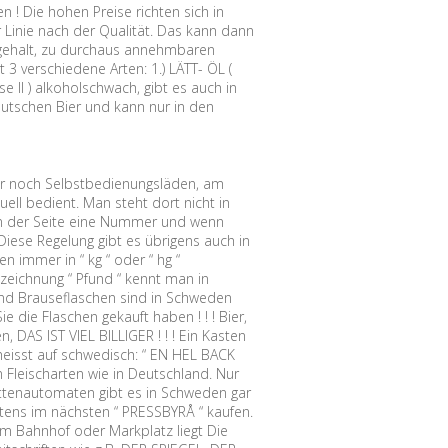
n ! Die hohen Preise richten sich in
r Linie nach der Qualität. Das kann dann
olgehalt, zu durchaus annehmbaren
 3 verschiedene Arten: 1.) LÄTT- ÖL (
sse II ) alkoholschwach, gibt es auch in
eutschen Bier und kann nur in den
r noch Selbstbedienungsläden, am
ell bedient. Man steht dort nicht in
an der Seite eine Nummer und wenn
Diese Regelung gibt es übrigens auch in
 immer in “ kg “ oder “ hg “
zeichnung “ Pfund “ kennt man in
 und Brauseflaschen sind in Schweden
 die Flaschen gekauft haben ! ! ! Bier,
DAS IST VIEL BILLIGER ! ! ! Ein Kasten
heisst auf schwedisch: “ EN HEL BACK
 Fleischarten wie in Deutschland. Nur
ttenautomaten gibt es in Schweden gar
tens im nächsten “ PRESSBYRÅ “ kaufen.
vom Bahnhof oder Markplatz liegt Die