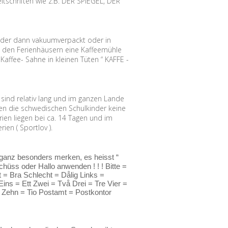
tschriften wie z.B. DER SPIEGEL, DER
, der dann vakuumverpackt oder in
n den Ferienhäusern eine Kaffeemühle
Kaffee- Sahne in kleinen Tüten “ KAFFE -
ind relativ lang und im ganzen Lande
aben die schwedischen Schulkinder keine
ien liegen bei ca. 14 Tagen und im
en ( Sportlov ).
 ganz besonders merken, es heisst “
hüss oder Hallo anwenden ! ! ! Bitte =
 = Bra Schlecht = Dålig Links =
ns = Ett Zwei = Två Drei = Tre Vier =
 Zehn = Tio Postamt = Postkontor