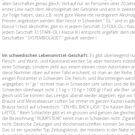
allen Geschäften genau gleich, Verkauf nur an Personen über 20 Jahre
erster Linie nach dem Alkoholgehalt der Getränke und erst in zweite
zur Folge haben, dass z.B. recht gute Weine mit niedrigerem Alkoh
Preisen angeboten werden. Bier heisst in Schweden “ ÖL “ und es gibt
Klasse I ) fast alkoholfrei, gibt es in jedem Geschäft 2.) FOLK-ÖL ( Kla
jedem Geschäft 3.) STARK-ÖL ( Klasse III ) entspricht ungefähr dem d
Geschäften “ SYSTEMBOLAGET “ gekauft werden !
Im schwedischen Lebensmittel-Geschäft:
Es gibt überwiegend nu
Fleisch- und Wurst- und Käsestand werden Sie aber meistens individu
einer Schlange, sondern zieht aus einem kleinen roten Automaten 
diese Nummer oben auf einer Tafel erscheint, ist man an der Reihe. 
einigen Postämter in Schweden. Die Fleisch- und Wurstmengen werden
angegeben. In “ gr “ rechnet man in Schweden sehr selten und die Be
Schweden überhaupt nicht. ( 1 kg = 10 hg = 1000 gr ) Fast alle Bier-
gleich und Sie können das Leergut überall wieder abgeben, egal wo Sie
Brause und Mineralwasser sollten Sie immer im ganzen Kasten kaufen, 
Brause heisst auf schwedisch: “ EN HEL BACK LÄSK “ Ein Kasten Bier 
LÄTTÖL “ Beim Schlachter gibt es im grossen und ganzen die gleichen
die Bezeichnung “ RUMPSTEAK” kennt man in Schweden nicht. Zigare
nicht. Deutsche Zeitungen und Wochenzeitschriften können Sie meis
Das ist ein spezieller Typ Zeitungskiosk, der meistens in der Nähe 