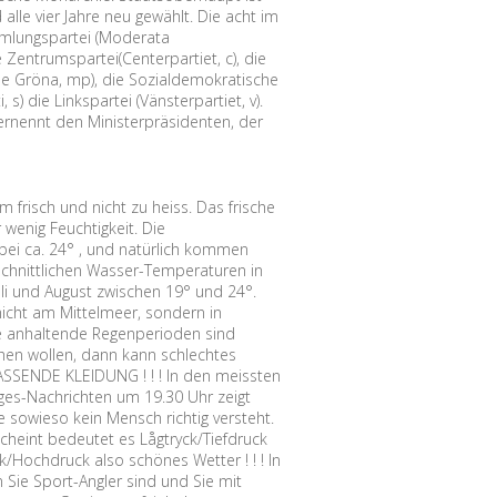
alle vier Jahre neu gewählt. Die acht im
mmlungspartei (Moderata
ie Zentrumspartei(Centerpartiet, c), die
 de Gröna, mp), die Sozialdemokratische
) die Linkspartei (Vänsterpartiet, v).
rnennt den Ministerpräsidenten, der
frisch und nicht zu heiss. Das frische
wenig Feuchtigkeit. Die
 bei ca. 24° , und natürlich kommen
chnittlichen Wasser-Temperaturen in
li und August zwischen 19° und 24°.
icht am Mittelmeer, sondern in
ge anhaltende Regenperioden sind
achen wollen, dann kann schlechtes
ASSENDE KLEIDUNG ! ! ! In den meissten
es-Nachrichten um 19.30 Uhr zeigt
e sowieso kein Mensch richtig versteht.
scheint bedeutet es Lågtryck/Tiefdruck
k/Hochdruck also schönes Wetter ! ! ! In
Sie Sport-Angler sind und Sie mit