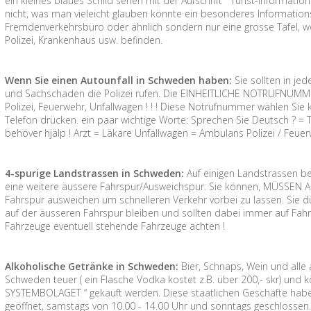
ein kleines blaues Schild sehen mit der Aufschrift “ Turist-Informa
nicht, was man vieleicht glauben könnte ein besonderes Information
Fremdenverkehrsbüro oder ähnlich sondern nur eine grosse Tafel, wo
Polizei, Krankenhaus usw. befinden.
Wenn Sie einen Autounfall in Schweden haben:
Sie sollten in jed
und Sachschaden die Polizei rufen. Die EINHEITLICHE NOTRUFNUMMER
Polizei, Feuerwehr, Unfallwagen ! ! ! Diese Notrufnummer wählen S
Telefon drücken. ein paar wichtige Worte: Sprechen Sie Deutsch ? = Tal
behöver hjälp ! Arzt = Läkare Unfallwagen = Ambulans Polizei / Feue
4-spurige Landstrassen in Schweden:
Auf einigen Landstrassen be
eine weitere äussere Fahrspur/Ausweichspur. Sie können, MÜSSEN A
Fahrspur ausweichen um schnelleren Verkehr vorbei zu lassen. Sie dü
auf der äusseren Fahrspur bleiben und sollten dabei immer auf Fahr
Fahrzeuge eventuell stehende Fahrzeuge achten !
Alkoholische Getränke in Schweden:
Bier, Schnaps, Wein und alle
Schweden teuer ( ein Flasche Vodka kostet z.B. über 200,- skr) und
SYSTEMBOLAGET “ gekauft werden. Diese staatlichen Geschäfte habe
geöffnet, samstags von 10.00 - 14.00 Uhr und sonntags geschlossen.