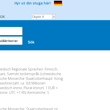
Hyr ut din stuga här!
BOK
sökkriterier
disch Regionale Sprachen: Finnisch,
mani, Svenskt teckenspråk (schwedische
sche Monarchie Staatsoberhaupt: König
wohnerzahl: ca. 9,8 Millionen
wedisch
krona
, Plural
kronor
). 1 EUR =
tzone: UTC +1 Kfz-Kennzeiche: S
sche Monarchie. Staatsoberhaupt ist