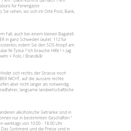
tion 1 km”. Dann kommt da nach 1 km
sbüro für Feriengäste
 Sie sehen, wo sich im Orte Post, Bank,
em Fall, auch bei einem kleinen Bagatell-
 in ganz Schweden lautet: 112 für
ie kostenlos indem Sie den SOS-Knopf am
ar Ni Tyska ? Ich brauche Hilfe ! = Jag
rwehr = Polis / Brandkår
findet sich rechts der Strasse noch
BER NICHT, auf die äussere rechte
rfen aber nicht länger als notwendig
radfahrer, langsame landwirtschaftliche
 anderen alkoholische Getränke sind in
 können nur in bestimmten Geschäften “
n werktags von 10.00 - 18.00 Uhr
 Das Sortiment und die Preise sind in