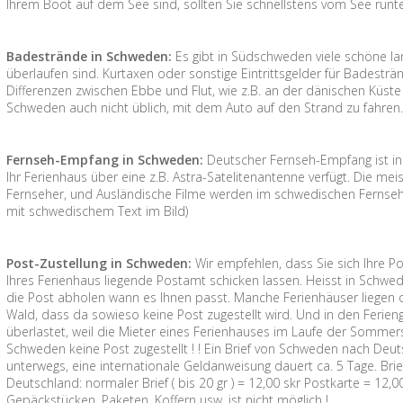
Ihrem Boot auf dem See sind, sollten Sie schnellstens vom See runte
Badestrände in Schweden:
Es gibt in Südschweden viele schöne la
überlaufen sind. Kurtaxen oder sonstige Eintrittsgelder für Badesträ
Differenzen zwischen Ebbe und Flut, wie z.B. an der dänischen Küste g
Schweden auch nicht üblich, mit dem Auto auf den Strand zu fahren
Fernseh-Empfang in Schweden:
Deutscher Fernseh-Empfang ist i
Ihr Ferienhaus über eine z.B. Astra-Satelitenantenne verfügt. Die me
Fernseher, und Ausländische Filme werden im schwedischen Fernsehe
mit schwedischem Text im Bild)
Post-Zustellung in Schweden:
Wir empfehlen, dass Sie sich Ihre P
Ihres Ferienhaus liegende Postamt schicken lassen. Heisst in Schw
die Post abholen wann es Ihnen passt. Manche Ferienhäuser liegen
Wald, dass da sowieso keine Post zugestellt wird. Und in den Ferieng
überlastet, weil die Mieter eines Ferienhauses im Laufe der Sommer
Schweden keine Post zugestellt ! ! Ein Brief von Schweden nach Deut
unterwegs, eine internationale Geldanweisung dauert ca. 5 Tage. Br
Deutschland: normaler Brief ( bis 20 gr ) = 12,00 skr Postkarte = 12
Gepäckstücken, Paketen, Koffern usw. ist nicht möglich !