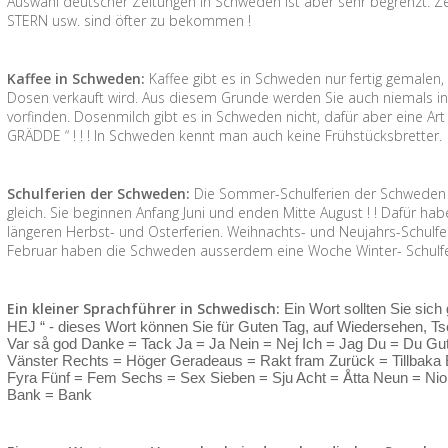
Auswahl deutscher Zeitungen in Schweden ist aber sehr begrenzt. Zei
STERN usw. sind öfter zu bekommen !
Kaffee in Schweden:
Kaffee gibt es in Schweden nur fertig gemalen
Dosen verkauft wird. Aus diesem Grunde werden Sie auch niemals i
vorfinden. Dosenmilch gibt es in Schweden nicht, dafür aber eine Art 
GRÄDDE “ ! ! ! In Schweden kennt man auch keine Frühstücksbretter.
Schulferien der Schweden:
Die Sommer-Schulferien der Schweden s
gleich. Sie beginnen Anfang Juni und enden Mitte August ! ! Dafür h
längeren Herbst- und Osterferien. Weihnachts- und Neujahrs-Schulfer
Februar haben die Schweden ausserdem eine Woche Winter- Schulferi
Ein kleiner Sprachführer in Schwedisch:
Ein Wort sollten Sie sich
HEJ “ - dieses Wort können Sie für Guten Tag, auf Wiedersehen, Tsc
Var så god Danke = Tack Ja = Ja Nein = Nej Ich = Jag Du = Du Gut
Vänster Rechts = Höger Geradeaus = Rakt fram Zurück = Tillbaka Ei
Fyra Fünf = Fem Sechs = Sex Sieben = Sju Acht = Åtta Neun = Nio
Bank = Bank