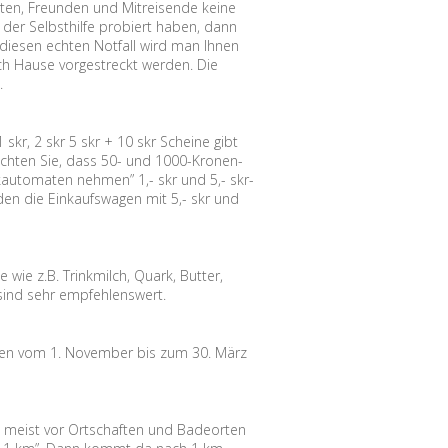
ten, Freunden und Mitreisende keine
 der Selbsthilfe probiert haben, dann
diesen echten Notfall wird man Ihnen
ach Hause vorgestreckt werden. Die
.
skr, 2 skr 5 skr + 10 skr Scheine gibt
beachten Sie, dass 50- und 1000-Kronen-
arkautomaten nehmen” 1,- skr und 5,- skr-
en die Einkaufswagen mit 5,- skr und
wie z.B. Trinkmilch, Quark, Butter,
 sind sehr empfehlenswert.
eden vom 1. November bis zum 30. März
 meist vor Ortschaften und Badeorten