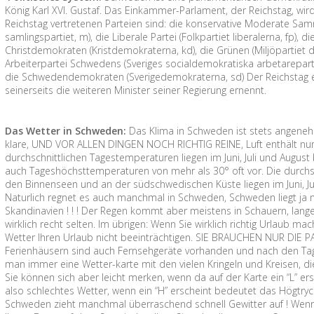
König Karl XVI. Gustaf. Das Einkammer-Parlament, der Reichstag, wird 
Reichstag vertretenen Parteien sind: die konservative Moderate Sa
samlingspartiet, m), die Liberale Partei (Folkpartiet liberalerna, fp), d
Christdemokraten (Kristdemokraterna, kd), die Grünen (Miljöpartiet
Arbeiterpartei Schwedens (Sveriges socialdemokratiska arbetareparti, s
die Schwedendemokraten (Sverigedemokraterna, sd) Der Reichstag e
seinerseits die weiteren Minister seiner Regierung ernennt.
Das Wetter in Schweden:
Das Klima in Schweden ist stets angenehm 
klare, UND VOR ALLEN DINGEN NOCH RICHTIG REINE, Luft enthält nur 
durchschnittlichen Tagestemperaturen liegen im Juni, Juli und August
auch Tageshöchsttemperaturen von mehr als 30° oft vor. Die durchs
den Binnenseen und an der südschwedischen Küste liegen im Juni, Ju
Naturlich regnet es auch manchmal in Schweden, Schweden liegt ja n
Skandinavien ! ! ! Der Regen kommt aber meistens in Schauern, lan
wirklich recht selten. Im übrigen: Wenn Sie wirklich richtig Urlaub m
Wetter Ihren Urlaub nicht beeinträchtigen. SIE BRAUCHEN NUR DIE P
Ferienhäusern sind auch Fernsehgeräte vorhanden und nach den Tag
man immer eine Wetter-karte mit den vielen Kringeln und Kreisen, di
Sie können sich aber leicht merken, wenn da auf der Karte ein “L” er
also schlechtes Wetter, wenn ein “H” erscheint bedeutet das Högtryc
Schweden zieht manchmal überraschend schnell Gewitter auf ! Wenn 