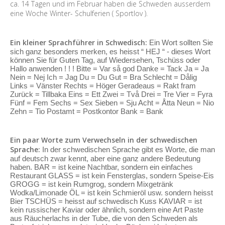
ca. 14 Tagen und im Februar haben die Schweden ausserdem
eine Woche Winter- Schulferien ( Sportlov ).
Ein kleiner Sprachführer in Schwedisch:
Ein Wort sollten Sie
sich ganz besonders merken, es heisst “ HEJ “ - dieses Wort
können Sie für Guten Tag, auf Wiedersehen, Tschüss oder
Hallo anwenden ! ! ! Bitte = Var så god Danke = Tack Ja = Ja
Nein = Nej Ich = Jag Du = Du Gut = Bra Schlecht = Dålig
Links = Vänster Rechts = Höger Geradeaus = Rakt fram
Zurück = Tillbaka Eins = Ett Zwei = Två Drei = Tre Vier = Fyra
Fünf = Fem Sechs = Sex Sieben = Sju Acht = Åtta Neun = Nio
Zehn = Tio Postamt = Postkontor Bank = Bank
Ein paar Worte zum Verwechseln in der schwedischen
Sprache:
In der schwedischen Sprache gibt es Worte, die man
auf deutsch zwar kennt, aber eine ganz andere Bedeutung
haben. BAR = ist keine Nachtbar, sondern ein einfaches
Restaurant GLASS = ist kein Fensterglas, sondern Speise-Eis
GROGG = ist kein Rumgrog, sondern Mixgetränk
Wodka/Limonade ÖL = ist kein Schmieröl usw. sondern heisst
Bier TSCHÜS = heisst auf schwedisch Kuss KAVIAR = ist
kein russischer Kaviar oder ähnlich, sondern eine Art Paste
aus Räucherlachs in der Tube, die von den Schweden als