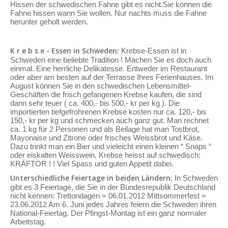
Hissen der schwedischen Fahne gibt es nicht.Sie können die
Fahne hissen wann Sie wollen. Nur nachts muss die Fahne
herunter geholt werden.
K r e b s e - Essen in Schweden:
Krebse-Essen ist in
Schweden eine beliebte Tradition ! Machen Sie es doch auch
einmal. Eine herrliche Delikatesse. Entweder im Restaurant
oder aber am besten auf der Terrasse Ihres Ferienhauses. Im
August können Sie in den schwedischen Lebensmittel-
Geschäften die frisch gefangenen Krebse kaufen, die sind
dann sehr teuer ( ca. 400,- bis 500,- kr per kg ). Die
importierten tiefgefrohrenen Krebse kosten nur ca. 120,- bis
150,- kr per kg und schmecken auch ganz gut. Man rechnet
ca. 1 kg für 2 Personen und als Beilage hat man Tostbrot,
Mayonaise und Zitrone oder frisches Weissbrot und Käse.
Dazu trinkt man ein Bier und vieleicht einen kleinen “ Snaps “
oder eiskalten Weisswein. Krebse heisst auf schwedisch:
KRÄFTOR ! ! Viel Spass und guten Appetit dabei.
Unterschiedliche Feiertage in beiden Ländern:
In Schweden
gibt es 3 Feiertage, die Sie in der Bundesrepublik Deutschland
nicht kennen: Trettondagen = 06.01.2012 Mittsommerfest =
23.06.2012 Am 6. Juni jedes Jahres feiern die Schweden ihren
National-Feiertag. Der Pfingst-Montag ist ein ganz normaler
Arbeitstag.