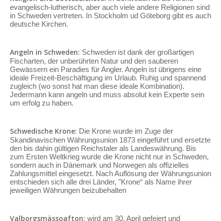
evangelisch-lutherisch, aber auch viele andere Religionen sind
in Schweden vertreten. In Stockholm ud Göteborg gibt es auch
deutsche Kirchen.
Angeln in Schweden:
Schweden ist dank der großartigen
Fischarten, der unberührten Natur und den sauberen
Gewässern ein Paradies für Angler. Angeln ist übrigens eine
ideale Freizeit-Beschäftigung im Urlaub. Ruhig und spannend
zugleich (wo sonst hat man diese ideale Kombination).
Jedermann kann angeln und muss absolut kein Experte sein
um erfolg zu haben.
Schwedische Krone:
Die Krone wurde im Zuge der
Skandinavischen Währungsunion 1873 eingeführt und ersetzte
den bis dahin gültigen Reichstaler als Landeswährung. Bis
zum Ersten Weltkrieg wurde die Krone nicht nur in Schweden,
sondern auch in Dänemark und Norwegen als offizielles
Zahlungsmittel eingesetzt. Nach Auflösung der Währungsunion
entschieden sich alle drei Länder, "Krone“ als Name ihrer
jeweiligen Währungen beizubehalten
Valborgsmässoafton:
wird am 30. April gefeiert und