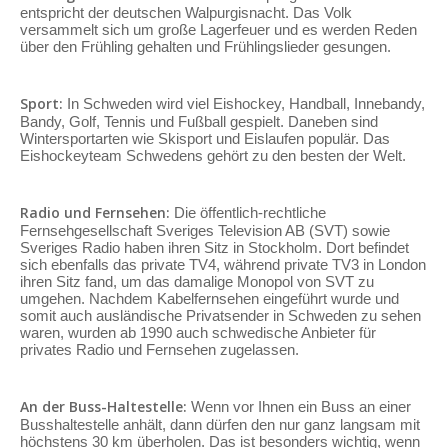
entspricht der deutschen Walpurgisnacht. Das Volk
versammelt sich um große Lagerfeuer und es werden Reden
über den Frühling gehalten und Frühlingslieder gesungen.
Sport:
In Schweden wird viel Eishockey, Handball, Innebandy,
Bandy, Golf, Tennis und Fußball gespielt. Daneben sind
Wintersportarten wie Skisport und Eislaufen populär. Das
Eishockeyteam Schwedens gehört zu den besten der Welt.
Radio und Fernsehen:
Die öffentlich-rechtliche
Fernsehgesellschaft Sveriges Television AB (SVT) sowie
Sveriges Radio haben ihren Sitz in Stockholm. Dort befindet
sich ebenfalls das private TV4, während private TV3 in London
ihren Sitz fand, um das damalige Monopol von SVT zu
umgehen. Nachdem Kabelfernsehen eingeführt wurde und
somit auch ausländische Privatsender in Schweden zu sehen
waren, wurden ab 1990 auch schwedische Anbieter für
privates Radio und Fernsehen zugelassen.
An der Buss-Haltestelle:
Wenn vor Ihnen ein Buss an einer
Busshaltestelle anhält, dann dürfen den nur ganz langsam mit
höchstens 30 km überholen. Das ist besonders wichtig, wenn