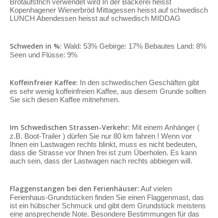
Brotaufstrich verwendet wird In der Bäckerei heisst
Kopenhagener Wienerbröd Mittagessen heisst auf schwedisch
LUNCH Abendessen heisst auf schwedisch MIDDAG
Schweden in %:
Wald: 53% Gebirge: 17% Bebautes Land: 8%
Seen und Flüsse: 9%
Koffeinfreier Kaffee:
In den schwedischen Geschäften gibt
es sehr wenig koffeinfreien Kaffee, aus diesem Grunde sollten
Sie sich diesen Kaffee mitnehmen.
Im Schwedischen Strassen-Verkehr:
Mit einem Anhänger (
z.B. Boot-Trailer ) dürfen Sie nur 80 km fahren ! Wenn vor
Ihnen ein Lastwagen rechts blinkt, muss es nicht bedeuten,
dass die Strasse vor Ihnen frei ist zum Überholen. Es kann
auch sein, dass der Lastwagen nach rechts abbiegen will.
Flaggenstangen bei den Ferienhäuser:
Auf vielen
Ferienhaus-Grundstücken finden Sie einen Flaggenmast, das
ist ein hübscher Schmuck und gibt dem Grundstück meistens
eine ansprechende Note. Besondere Bestimmungen für das