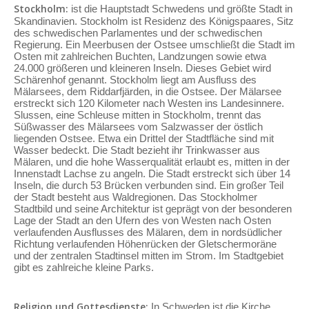
Stockholm:
ist die Hauptstadt Schwedens und größte Stadt in
Skandinavien. Stockholm ist Residenz des Königspaares, Sitz
des schwedischen Parlamentes und der schwedischen
Regierung. Ein Meerbusen der Ostsee umschließt die Stadt im
Osten mit zahlreichen Buchten, Landzungen sowie etwa
24.000 größeren und kleineren Inseln. Dieses Gebiet wird
Schärenhof genannt. Stockholm liegt am Ausfluss des
Mälarsees, dem Riddarfjärden, in die Ostsee. Der Mälarsee
erstreckt sich 120 Kilometer nach Westen ins Landesinnere.
Slussen, eine Schleuse mitten in Stockholm, trennt das
Süßwasser des Mälarsees vom Salzwasser der östlich
liegenden Ostsee. Etwa ein Drittel der Stadtfläche sind mit
Wasser bedeckt. Die Stadt bezieht ihr Trinkwasser aus
Mälaren, und die hohe Wasserqualität erlaubt es, mitten in der
Innenstadt Lachse zu angeln. Die Stadt erstreckt sich über 14
Inseln, die durch 53 Brücken verbunden sind. Ein großer Teil
der Stadt besteht aus Waldregionen. Das Stockholmer
Stadtbild und seine Architektur ist geprägt von der besonderen
Lage der Stadt an den Ufern des von Westen nach Osten
verlaufenden Ausflusses des Mälaren, dem in nordsüdlicher
Richtung verlaufenden Höhenrücken der Gletschermoräne
und der zentralen Stadtinsel mitten im Strom. Im Stadtgebiet
gibt es zahlreiche kleine Parks.
Religion und Gottesdienste:
In Schweden ist die Kirche