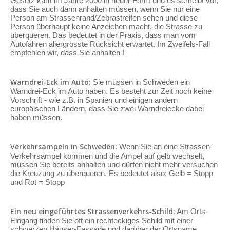
Gesetz kam im Jahre 2000 in neuer Form und es schreibt vor,
dass Sie auch dann anhalten müssen, wenn Sie nur eine
Person am Strassenrand/Zebrastreifen sehen und diese
Person überhaupt keine Anzeichen macht, die Strasse zu
überqueren. Das bedeutet in der Praxis, dass man vom
Autofahren allergrösste Rücksicht erwartet. Im Zweifels-Fall
empfehlen wir, dass Sie anhalten !
Warndrei-Eck im Auto:
Sie müssen in Schweden ein
Warndrei-Eck im Auto haben. Es besteht zur Zeit noch keine
Vorschrift - wie z.B. in Spanien und einigen andern
europäischen Ländern, dass Sie zwei Warndreiecke dabei
haben müssen.
Verkehrsampeln in Schweden:
Wenn Sie an eine Strassen-
Verkehrsampel kommen und die Ampel auf gelb wechselt,
müssen Sie bereits anhalten und dürfen nicht mehr versuchen
die Kreuzung zu überqueren. Es bedeutet also: Gelb = Stopp
und Rot = Stopp
Ein neu eingeführtes Strassenverkehrs-Schild:
Am Orts-
Eingang finden Sie oft ein rechteckiges Schild mit einer
schwarzen Häuser-Fassade und darüber der Ortsname.