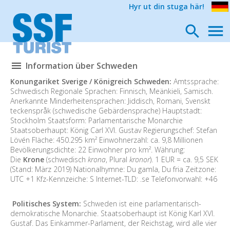
Hyr ut din stuga här!
Information über Schweden
Konungariket Sverige / Königreich Schweden:
Amtssprache:
Schwedisch Regionale Sprachen: Finnisch, Meänkieli, Samisch.
Anerkannte Minderheitensprachen: Jiddisch, Romani, Svenskt
teckenspråk (schwedische Gebärdensprache) Hauptstadt:
Stockholm Staatsform: Parlamentarische Monarchie
Staatsoberhaupt: König Carl XVI. Gustav Regierungschef: Stefan
Lövén Fläche: 450.295 km² Einwohnerzahl: ca. 9,8 Millionen
Bevölkerungsdichte: 22 Einwohner pro km². Währung:
Die
Krone
(schwedisch
krona
, Plural
kronor
). 1 EUR = ca. 9,5 SEK
(Stand: März 2019) Nationalhymne: Du gamla, Du fria Zeitzone:
UTC +1 Kfz-Kennzeiche: S Internet-TLD: .se Telefonvorwahl: +46
Politisches System:
Schweden ist eine parlamentarisch-
demokratische Monarchie. Staatsoberhaupt ist König Karl XVI.
Gustaf. Das Einkammer-Parlament, der Reichstag, wird alle vier