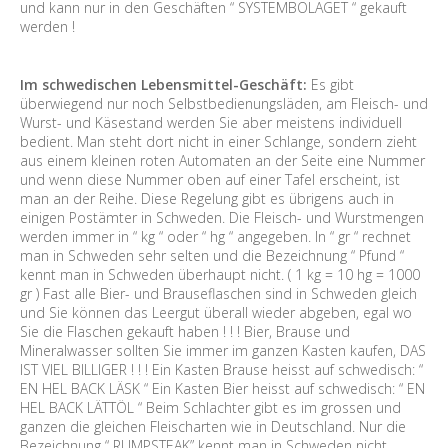
und kann nur in den Geschäften “ SYSTEMBOLAGET “ gekauft
werden !
Im schwedischen Lebensmittel-Geschäft:
Es gibt
überwiegend nur noch Selbstbedienungsläden, am Fleisch- und
Wurst- und Käsestand werden Sie aber meistens individuell
bedient. Man steht dort nicht in einer Schlange, sondern zieht
aus einem kleinen roten Automaten an der Seite eine Nummer
und wenn diese Nummer oben auf einer Tafel erscheint, ist
man an der Reihe. Diese Regelung gibt es übrigens auch in
einigen Postämter in Schweden. Die Fleisch- und Wurstmengen
werden immer in “ kg “ oder “ hg “ angegeben. In “ gr “ rechnet
man in Schweden sehr selten und die Bezeichnung “ Pfund “
kennt man in Schweden überhaupt nicht. ( 1 kg = 10 hg = 1000
gr ) Fast alle Bier- und Brauseflaschen sind in Schweden gleich
und Sie können das Leergut überall wieder abgeben, egal wo
Sie die Flaschen gekauft haben ! ! ! Bier, Brause und
Mineralwasser sollten Sie immer im ganzen Kasten kaufen, DAS
IST VIEL BILLIGER ! ! ! Ein Kasten Brause heisst auf schwedisch: “
EN HEL BACK LÄSK “ Ein Kasten Bier heisst auf schwedisch: “ EN
HEL BACK LÄTTÖL “ Beim Schlachter gibt es im grossen und
ganzen die gleichen Fleischarten wie in Deutschland. Nur die
Bezeichnung “ RUMPSTEAK” kennt man in Schweden nicht.