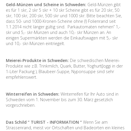
Geld-Münzen und Scheine in Schweden:
Geld-Münzen gibt
es für 1 skr, 2 skr 5 skr + 10 skr Scheine gibt es für 20 skr, 50
skr, 100 skr, 200 skr, 500 skr und 1000 skr. Bitte beachten Sie,
dass 50- und 1000-Kronen-Scheine ohne (!) Folienrand seit
1.1.2014 nicht länger gültig sind. Parkautomaten nehmen” 1,-
skr und 5,- skr-Münzen und auch 10,- skr Münzen an. An
einigen Supermärkten werden die Einkaufswagen mit 5,- skr
und 10,- skr-Münzen eintriegelt.
Meierei-Produkte in Schweden:
Die schwedischen Meierei-
Produkte wie z.B. Trinkmilch, Quark, Butter, Yoghurt(Joggi in der
1-Liter Packung ), Blaubeer-Suppe, Nyponsuppe sind sehr
empfehlenswert.
Winterreifen in Schweden:
Winterreifen für Ihr Auto sind in
Schweden vom 1. November bis zum 30. März gesetzlich
vorgeschrieben.
Das Schild “ TURIST - INFORMATION “
Wenn Sie am
Strassenrand, meist vor Ortschaften und Badeorten ein kleines