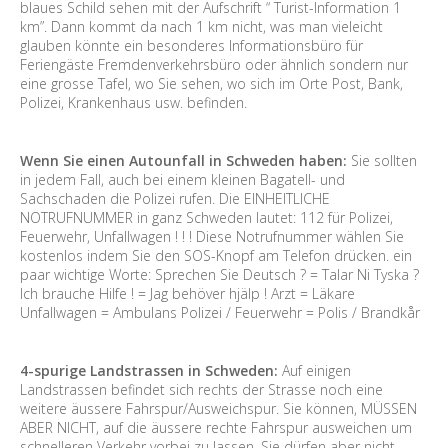
blaues Schild sehen mit der Aufschrift “ Turist-Information 1
km”. Dann kommt da nach 1 km nicht, was man vieleicht
glauben könnte ein besonderes Informationsbüro für
Feriengäste Fremdenverkehrsbüro oder ähnlich sondern nur
eine grosse Tafel, wo Sie sehen, wo sich im Orte Post, Bank,
Polizei, Krankenhaus usw. befinden.
Wenn Sie einen Autounfall in Schweden haben:
Sie sollten
in jedem Fall, auch bei einem kleinen Bagatell- und
Sachschaden die Polizei rufen. Die EINHEITLICHE
NOTRUFNUMMER in ganz Schweden lautet: 112 für Polizei,
Feuerwehr, Unfallwagen ! ! ! Diese Notrufnummer wählen Sie
kostenlos indem Sie den SOS-Knopf am Telefon drücken. ein
paar wichtige Worte: Sprechen Sie Deutsch ? = Talar Ni Tyska ?
Ich brauche Hilfe ! = Jag behöver hjälp ! Arzt = Läkare
Unfallwagen = Ambulans Polizei / Feuerwehr = Polis / Brandkår
4-spurige Landstrassen in Schweden:
Auf einigen
Landstrassen befindet sich rechts der Strasse noch eine
weitere äussere Fahrspur/Ausweichspur. Sie können, MÜSSEN
ABER NICHT, auf die äussere rechte Fahrspur ausweichen um
schnelleren Verkehr vorbei zu lassen. Sie dürfen aber nicht