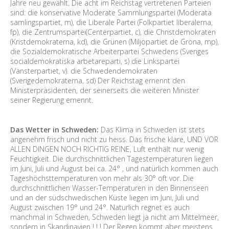
Jahre neu gewählt. Die acht im Reichstag vertretenen Parteien
sind: die konservative Moderate Sammlungspartei (Moderata
samlingspartiet, m), die Liberale Partei (Folkpartiet liberalerna,
fp), die Zentrumspartei(Centerpartiet, c), die Christdemokraten
(Kristdemokraterna, kd), die Grünen (Miljöpartiet de Gröna, mp),
die Sozialdemokratische Arbeiterpartei Schwedens (Sveriges
socialdemokratiska arbetareparti, s) die Linkspartei
(Vänsterpartiet, v). die Schwedendemokraten
(Sverigedemokraterna, sd) Der Reichstag ernennt den
Ministerpräsidenten, der seinerseits die weiteren Minister
seiner Regierung ernennt.
Das Wetter in Schweden:
Das Klima in Schweden ist stets
angenehm frisch und nicht zu heiss. Das frische klare, UND VOR
ALLEN DINGEN NOCH RICHTIG REINE, Luft enthält nur wenig
Feuchtigkeit. Die durchschnittlichen Tagestemperaturen liegen
im Juni, Juli und August bei ca. 24° , und natürlich kommen auch
Tageshöchsttemperaturen von mehr als 30° oft vor. Die
durchschnittlichen Wasser-Temperaturen in den Binnenseen
und an der südschwedischen Küste liegen im Juni, Juli und
August zwischen 19° und 24°. Naturlich regnet es auch
manchmal in Schweden, Schweden liegt ja nicht am Mittelmeer,
sondern in Skandinavien ! ! ! Der Regen kommt aber meistens