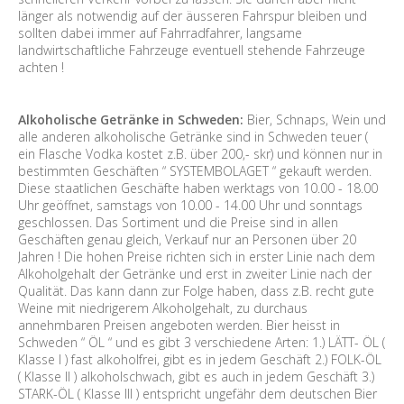
länger als notwendig auf der äusseren Fahrspur bleiben und
sollten dabei immer auf Fahrradfahrer, langsame
landwirtschaftliche Fahrzeuge eventuell stehende Fahrzeuge
achten !
Alkoholische Getränke in Schweden:
Bier, Schnaps, Wein und
alle anderen alkoholische Getränke sind in Schweden teuer (
ein Flasche Vodka kostet z.B. über 200,- skr) und können nur in
bestimmten Geschäften “ SYSTEMBOLAGET “ gekauft werden.
Diese staatlichen Geschäfte haben werktags von 10.00 - 18.00
Uhr geöffnet, samstags von 10.00 - 14.00 Uhr und sonntags
geschlossen. Das Sortiment und die Preise sind in allen
Geschäften genau gleich, Verkauf nur an Personen über 20
Jahren ! Die hohen Preise richten sich in erster Linie nach dem
Alkoholgehalt der Getränke und erst in zweiter Linie nach der
Qualität. Das kann dann zur Folge haben, dass z.B. recht gute
Weine mit niedrigerem Alkoholgehalt, zu durchaus
annehmbaren Preisen angeboten werden. Bier heisst in
Schweden “ ÖL “ und es gibt 3 verschiedene Arten: 1.) LÄTT- ÖL (
Klasse I ) fast alkoholfrei, gibt es in jedem Geschäft 2.) FOLK-ÖL
( Klasse II ) alkoholschwach, gibt es auch in jedem Geschäft 3.)
STARK-ÖL ( Klasse III ) entspricht ungefähr dem deutschen Bier