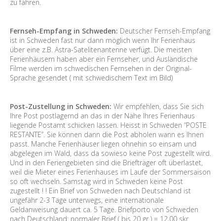
zu fahren.
Fernseh-Empfang in Schweden:
Deutscher Fernseh-Empfang
ist in Schweden fast nur dann möglich wenn Ihr Ferienhaus
über eine z.B. Astra-Satelitenantenne verfügt. Die meisten
Ferienhäusern haben aber ein Fernseher, und Ausländische
Filme werden im schwedischen Fernsehen in der Original-
Sprache gesendet ( mit schwedischem Text im Bild)
Post-Zustellung in Schweden:
Wir empfehlen, dass Sie sich
Ihre Post postlagernd an das in der Nähe Ihres Ferienhaus
liegende Postamt schicken lassen. Heisst in Schweden “POSTE
RESTANTE”. Sie können dann die Post abholen wann es Ihnen
passt. Manche Ferienhäuser liegen ohnehin so einsam und
abgelegen im Wald, dass da sowieso keine Post zugestellt wird.
Und in den Feriengebieten sind die Briefträger oft überlastet,
weil die Mieter eines Ferienhauses im Laufe der Sommersaison
so oft wechseln. Samstag wird in Schweden keine Post
zugestellt ! ! Ein Brief von Schweden nach Deutschland ist
ungefähr 2-3 Tage unterwegs, eine internationale
Geldanweisung dauert ca. 5 Tage. Briefporto von Schweden
nach Deutschland: normaler Brief ( bis 20 gr ) = 12,00 skr