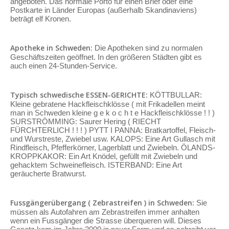
angeboten. Das normale Porto für einen Brief oder eine
Postkarte in Länder Europas (außerhalb Skandinaviens)
beträgt elf Kronen.
Apotheke in Schweden:
Die Apotheken sind zu normalen
Geschäftszeiten geöffnet. In den größeren Städten gibt es
auch einen 24-Stunden-Service.
Typisch schwedische ESSEN-GERICHTE:
KÖTTBULLAR:
Kleine gebratene Hackfleischklösse ( mit Frikadellen meint
man in Schweden kleine g e k o c h t e Hackfleischklösse ! ! )
SURSTRÖMMING: Saurer Hering ( RIECHT
FÜRCHTERLICH ! ! ! ) PYTT I PANNA: Bratkartoffel, Fleisch-
und Wurstreste, Zwiebel usw. KALOPS: Eine Art Gullasch mit
Rindfleisch, Pfefferkörner, Lagerblatt und Zwiebeln. ÖLANDS-
KROPPKAKOR: Ein Art Knödel, gefüllt mit Zwiebeln und
gehacktem Schweinefleisch. ISTERBAND: Eine Art
geräucherte Bratwurst.
Fussgängerübergang ( Zebrastreifen ) in Schweden:
Sie
müssen als Autofahren am Zebrastreifen immer anhalten
wenn ein Fussgänger die Strasse überqueren will. Dieses