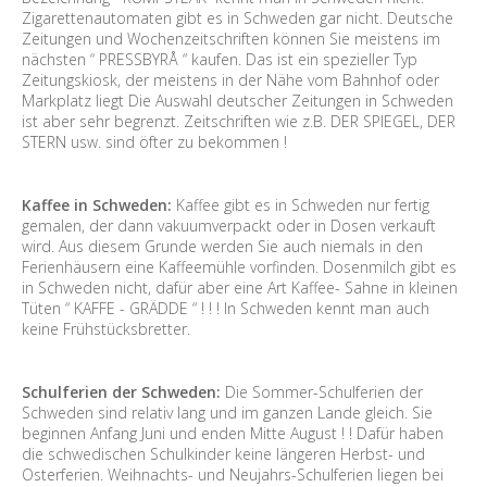
Zigarettenautomaten gibt es in Schweden gar nicht. Deutsche
Zeitungen und Wochenzeitschriften können Sie meistens im
nächsten “ PRESSBYRÅ “ kaufen. Das ist ein spezieller Typ
Zeitungskiosk, der meistens in der Nähe vom Bahnhof oder
Markplatz liegt Die Auswahl deutscher Zeitungen in Schweden
ist aber sehr begrenzt. Zeitschriften wie z.B. DER SPIEGEL, DER
STERN usw. sind öfter zu bekommen !
Kaffee in Schweden:
Kaffee gibt es in Schweden nur fertig
gemalen, der dann vakuumverpackt oder in Dosen verkauft
wird. Aus diesem Grunde werden Sie auch niemals in den
Ferienhäusern eine Kaffeemühle vorfinden. Dosenmilch gibt es
in Schweden nicht, dafür aber eine Art Kaffee- Sahne in kleinen
Tüten “ KAFFE - GRÄDDE “ ! ! ! In Schweden kennt man auch
keine Frühstücksbretter.
Schulferien der Schweden:
Die Sommer-Schulferien der
Schweden sind relativ lang und im ganzen Lande gleich. Sie
beginnen Anfang Juni und enden Mitte August ! ! Dafür haben
die schwedischen Schulkinder keine längeren Herbst- und
Osterferien. Weihnachts- und Neujahrs-Schulferien liegen bei