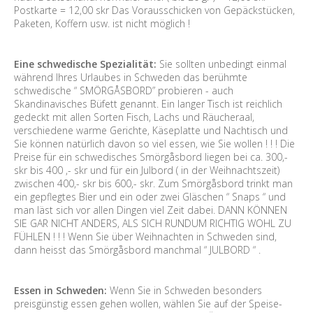
Postkarte = 12,00 skr Das Vorausschicken von Gepäckstücken,
Paketen, Koffern usw. ist nicht möglich !
Eine schwedische Spezialität:
Sie sollten unbedingt einmal
während Ihres Urlaubes in Schweden das berühmte
schwedische “ SMÖRGÅSBORD” probieren - auch
Skandinavisches Büfett genannt. Ein langer Tisch ist reichlich
gedeckt mit allen Sorten Fisch, Lachs und Räucheraal,
verschiedene warme Gerichte, Käseplatte und Nachtisch und
Sie können natürlich davon so viel essen, wie Sie wollen ! ! ! Die
Preise für ein schwedisches Smörgåsbord liegen bei ca. 300,-
skr bis 400 ,- skr und für ein Julbord ( in der Weihnachtszeit)
zwischen 400,- skr bis 600,- skr. Zum Smörgåsbord trinkt man
ein gepflegtes Bier und ein oder zwei Gläschen “ Snaps “ und
man läst sich vor allen Dingen viel Zeit dabei. DANN KÖNNEN
SIE GAR NICHT ANDERS, ALS SICH RUNDUM RICHTIG WOHL ZU
FÜHLEN ! ! ! Wenn Sie über Weihnachten in Schweden sind,
dann heisst das Smörgåsbord manchmal “ JULBORD “ .
Essen in Schweden:
Wenn Sie in Schweden besonders
preisgünstig essen gehen wollen, wählen Sie auf der Speise-