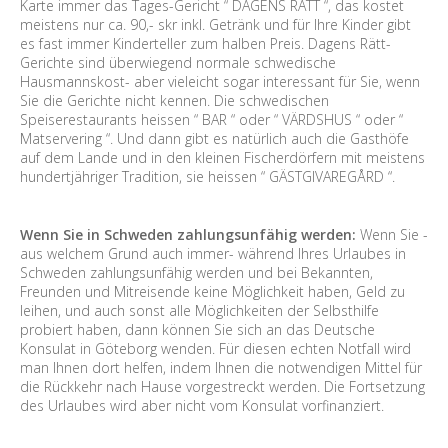
Karte immer das Tages-Gericht “ DAGENS RÄTT “, das kostet
meistens nur ca. 90,- skr inkl. Getränk und für Ihre Kinder gibt
es fast immer Kinderteller zum halben Preis. Dagens Rätt-
Gerichte sind überwiegend normale schwedische
Hausmannskost- aber vieleicht sogar interessant für Sie, wenn
Sie die Gerichte nicht kennen. Die schwedischen
Speiserestaurants heissen “ BAR “ oder “ VÄRDSHUS “ oder “
Matservering “. Und dann gibt es natürlich auch die Gasthöfe
auf dem Lande und in den kleinen Fischerdörfern mit meistens
hundertjähriger Tradition, sie heissen “ GÄSTGIVAREGÅRD “.
Wenn Sie in Schweden zahlungsunfähig werden:
Wenn Sie -
aus welchem Grund auch immer- während Ihres Urlaubes in
Schweden zahlungsunfähig werden und bei Bekannten,
Freunden und Mitreisende keine Möglichkeit haben, Geld zu
leihen, und auch sonst alle Möglichkeiten der Selbsthilfe
probiert haben, dann können Sie sich an das Deutsche
Konsulat in Göteborg wenden. Für diesen echten Notfall wird
man Ihnen dort helfen, indem Ihnen die notwendigen Mittel für
die Rückkehr nach Hause vorgestreckt werden. Die Fortsetzung
des Urlaubes wird aber nicht vom Konsulat vorfinanziert.