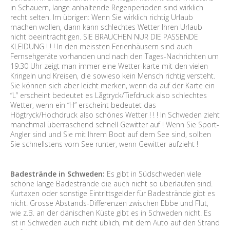
in Schauern, lange anhaltende Regenperioden sind wirklich
recht selten. Im übrigen: Wenn Sie wirklich richtig Urlaub
machen wollen, dann kann schlechtes Wetter Ihren Urlaub
nicht beeinträchtigen. SIE BRAUCHEN NUR DIE PASSENDE
KLEIDUNG ! ! ! In den meissten Ferienhäusern sind auch
Fernsehgeräte vorhanden und nach den Tages-Nachrichten um
19.30 Uhr zeigt man immer eine Wetter-karte mit den vielen
Kringeln und Kreisen, die sowieso kein Mensch richtig versteht.
Sie können sich aber leicht merken, wenn da auf der Karte ein
“L” erscheint bedeutet es Lågtryck/Tiefdruck also schlechtes
Wetter, wenn ein “H” erscheint bedeutet das
Högtryck/Hochdruck also schönes Wetter ! ! ! In Schweden zieht
manchmal überraschend schnell Gewitter auf ! Wenn Sie Sport-
Angler sind und Sie mit Ihrem Boot auf dem See sind, sollten
Sie schnellstens vom See runter, wenn Gewitter aufzieht !
Badestrände in Schweden:
Es gibt in Südschweden viele
schöne lange Badestrände die auch nicht so überlaufen sind.
Kurtaxen oder sonstige Eintrittsgelder für Badestrände gibt es
nicht. Grosse Abstands-Differenzen zwischen Ebbe und Flut,
wie z.B. an der dänischen Küste gibt es in Schweden nicht. Es
ist in Schweden auch nicht üblich, mit dem Auto auf den Strand