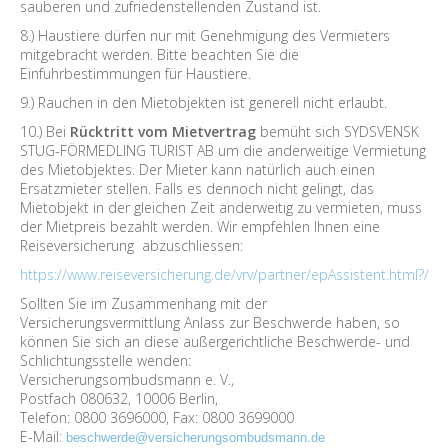
sauberen und zufriedenstellenden Zustand ist.
8.) Haustiere dürfen nur mit Genehmigung des Vermieters
mitgebracht werden. Bitte beachten Sie die
Einfuhrbestimmungen für Haustiere.
9.) Rauchen in den Mietobjekten ist generell nicht erlaubt.
10.) Bei
Rücktritt vom Mietvertrag
bemüht sich SYDSVENSK
STUG-FÖRMEDLING TURIST AB um die anderweitige Vermietung
des Mietobjektes. Der Mieter kann natürlich auch einen
Ersatzmieter stellen. Falls es dennoch nicht gelingt, das
Mietobjekt in der gleichen Zeit anderweitig zu vermieten, muss
der Mietpreis bezahlt werden. Wir empfehlen Ihnen eine
Reiseversicherung abzuschliessen:
https://www.reiseversicherung.de/vrv/partner/epAssistent.html?
Sollten Sie im Zusammenhang mit der
Versicherungsvermittlung Anlass zur Beschwerde haben, so
können Sie sich an diese außergerichtliche Beschwerde- und
Schlichtungsstelle wenden:
Versicherungsombudsmann e. V.,
Postfach 080632, 10006 Berlin,
Telefon: 0800 3696000, Fax: 0800 3699000
E-Mail:
beschwerde@versicherungsombudsmann.de