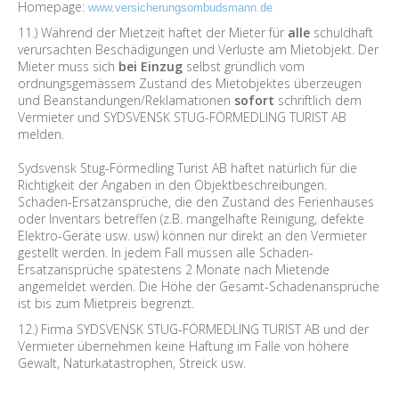
Homepage:
www.versicherungsombudsmann.de
11.) Während der Mietzeit haftet der Mieter für
alle
schuldhaft
verursachten Beschädigungen und Verluste am Mietobjekt. Der
Mieter muss sich
bei Einzug
selbst gründlich vom
ordnungsgemässem Zustand des Mietobjektes überzeugen
und Beanstandungen/Reklamationen
sofort
schriftlich dem
Vermieter und SYDSVENSK STUG-FÖRMEDLING TURIST AB
melden.
Sydsvensk Stug-Förmedling Turist AB haftet natürlich für die
Richtigkeit der Angaben in den Objektbeschreibungen.
Schaden-Ersatzansprüche, die den Zustand des Ferienhauses
oder Inventars betreffen (z.B. mangelhafte Reinigung, defekte
Elektro-Geräte usw. usw) können nur direkt an den Vermieter
gestellt werden. In jedem Fall müssen alle Schaden-
Ersatzansprüche spätestens 2 Monate nach Mietende
angemeldet werden. Die Höhe der Gesamt-Schadenansprüche
ist bis zum Mietpreis begrenzt.
12.) Firma SYDSVENSK STUG-FÖRMEDLING TURIST AB und der
Vermieter übernehmen keine Haftung im Falle von höhere
Gewalt, Naturkatastrophen, Streick usw.