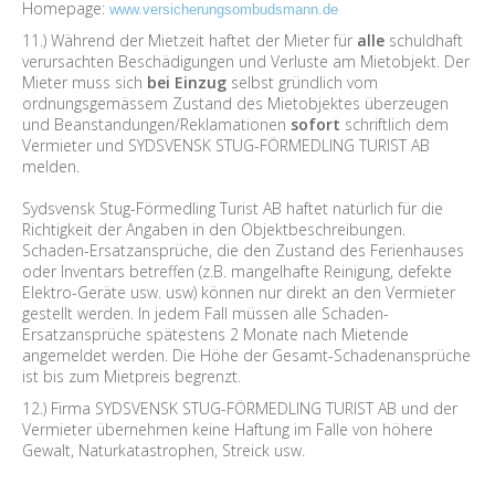
Homepage:
www.versicherungsombudsmann.de
11.) Während der Mietzeit haftet der Mieter für
alle
schuldhaft
verursachten Beschädigungen und Verluste am Mietobjekt. Der
Mieter muss sich
bei Einzug
selbst gründlich vom
ordnungsgemässem Zustand des Mietobjektes überzeugen
und Beanstandungen/Reklamationen
sofort
schriftlich dem
Vermieter und SYDSVENSK STUG-FÖRMEDLING TURIST AB
melden.
Sydsvensk Stug-Förmedling Turist AB haftet natürlich für die
Richtigkeit der Angaben in den Objektbeschreibungen.
Schaden-Ersatzansprüche, die den Zustand des Ferienhauses
oder Inventars betreffen (z.B. mangelhafte Reinigung, defekte
Elektro-Geräte usw. usw) können nur direkt an den Vermieter
gestellt werden. In jedem Fall müssen alle Schaden-
Ersatzansprüche spätestens 2 Monate nach Mietende
angemeldet werden. Die Höhe der Gesamt-Schadenansprüche
ist bis zum Mietpreis begrenzt.
12.) Firma SYDSVENSK STUG-FÖRMEDLING TURIST AB und der
Vermieter übernehmen keine Haftung im Falle von höhere
Gewalt, Naturkatastrophen, Streick usw.