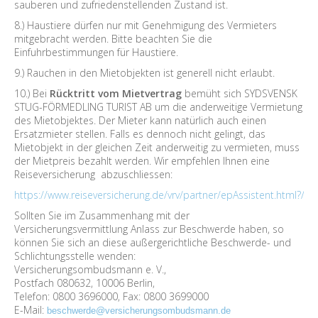
sauberen und zufriedenstellenden Zustand ist.
8.) Haustiere dürfen nur mit Genehmigung des Vermieters
mitgebracht werden. Bitte beachten Sie die
Einfuhrbestimmungen für Haustiere.
9.) Rauchen in den Mietobjekten ist generell nicht erlaubt.
10.) Bei
Rücktritt vom Mietvertrag
bemüht sich SYDSVENSK
STUG-FÖRMEDLING TURIST AB um die anderweitige Vermietung
des Mietobjektes. Der Mieter kann natürlich auch einen
Ersatzmieter stellen. Falls es dennoch nicht gelingt, das
Mietobjekt in der gleichen Zeit anderweitig zu vermieten, muss
der Mietpreis bezahlt werden. Wir empfehlen Ihnen eine
Reiseversicherung abzuschliessen:
https://www.reiseversicherung.de/vrv/partner/epAssistent.html?
Sollten Sie im Zusammenhang mit der
Versicherungsvermittlung Anlass zur Beschwerde haben, so
können Sie sich an diese außergerichtliche Beschwerde- und
Schlichtungsstelle wenden:
Versicherungsombudsmann e. V.,
Postfach 080632, 10006 Berlin,
Telefon: 0800 3696000, Fax: 0800 3699000
E-Mail:
beschwerde@versicherungsombudsmann.de